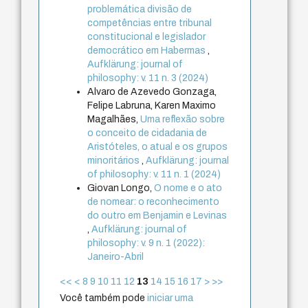
problemática divisão de
competências entre tribunal
constitucional e legislador
democrático em Habermas
,
Aufklärung: journal of
philosophy: v. 11 n. 3 (2024)
Alvaro de Azevedo Gonzaga,
Felipe Labruna, Karen Maximo
Magalhães,
Uma reflexão sobre
o conceito de cidadania de
Aristóteles, o atual e os grupos
minoritários
,
Aufklärung: journal
of philosophy: v. 11 n. 1 (2024)
Giovan Longo,
O nome e o ato
de nomear: o reconhecimento
do outro em Benjamin e Levinas
,
Aufklärung: journal of
philosophy: v. 9 n. 1 (2022):
Janeiro-Abril
<<
<
8
9
10
11
12
13
14
15
16
17
>
>>
Você também pode
iniciar uma