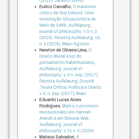
(2015), Janeiro-Junho
Eurico Carvalho,
O marxismo
crítico de Guy Debord: Uma
revisitação Situacionista de
Maio de 1968
,
Aufklärung:
journal of philosophy: v. 5 n. 2
(2018): Revista Aufklärung. v.5,
n. 2 (2019), Maio-Agosto
Newton de Oliveira Lima,
O
Direito liberal à luz do
pensamento habermasiano
,
Aufklärung: journal of
philosophy: v. 4 n. esp. (2017):
Revista Aufklärung. Dossiê
Teoria Crítica, Política e Direito,
v. 4, n. esp. (2017), Maio
Eduardo Lucas Alves
Rodrigues,
Marx e o processo
revolucionário em Hannah
Arendt e em Simone Weil
,
Aufklärung: journal of
philosophy: v. 11 n. 2 (2024)
Mateus Salvadori,
A