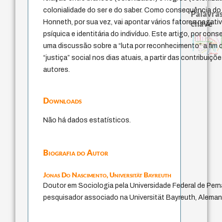
colonialidade do ser e do saber. Como consequência d
Palavras
Honneth, por sua vez, vai apontar vários fatores negati
chave
psíquica e identitária do indivíduo. Este artigo, por co
violencia
homem-medida
history of philosophy
realidad
bataille
desejo
não malefi
perdón
idade
pedagogia
lei
experiência temporal
protágoras
uma discussão sobre a “luta por reconhecimento” a fim d
mind
intolerância
fundamentalismo
jacobi
j.c.m. neto
papel da lei
palavra
género
logos
guayaquil
leyes
therapy
philosophy
“justiça” social nos dias atuais, a partir das contribuiç
autores.
Downloads
Não há dados estatísticos.
Biografia do Autor
Jonas Do Nascimento,
Universität Bayreuth
Doutor em Sociologia pela Universidade Federal de Pe
pesquisador associado na Universität Bayreuth, Aleman