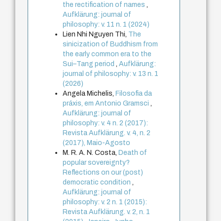
the rectification of names
,
Aufklärung: journal of
philosophy: v. 11 n. 1 (2024)
Lien Nhi Nguyen Thi,
The
sinicization of Buddhism from
the early common era to the
Sui–Tang period
,
Aufklärung:
journal of philosophy: v. 13 n. 1
(2026)
Angela Michelis,
Filosofia da
práxis, em Antonio Gramsci
,
Aufklärung: journal of
philosophy: v. 4 n. 2 (2017):
Revista Aufklärung. v. 4, n. 2
(2017), Maio-Agosto
M. R. A. N. Costa,
Death of
popular sovereignty?
Reflections on our (post)
democratic condition
,
Aufklärung: journal of
philosophy: v. 2 n. 1 (2015):
Revista Aufklärung. v. 2, n. 1