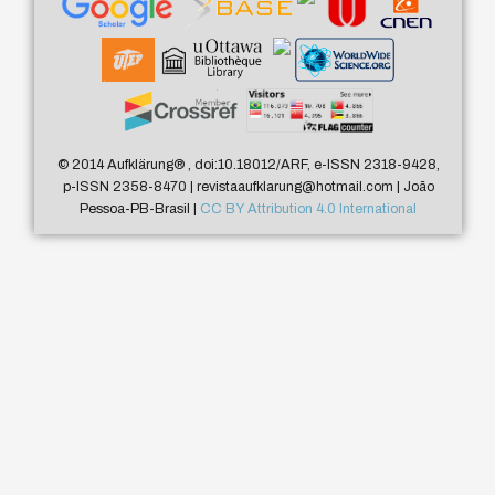
© 2014 Aufklärung
®
, doi:10.18012/ARF, e-ISSN 2318-9428,
p-ISSN 2358-8470 | revistaaufklarung@hotmail.com | João
Pessoa-PB-Brasil |
CC BY Attribution 4.0 International