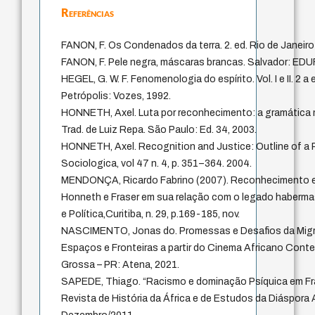
Referências
FANON, F. Os Condenados da terra. 2. ed. Rio de Janeiro: 
FANON, F. Pele negra, máscaras brancas. Salvador: EDU
HEGEL, G. W. F. Fenomenologia do espírito. Vol. I e II. 2 
Petrópolis: Vozes, 1992.
HONNETH, Axel. Luta por reconhecimento: a gramática m
Trad. de Luiz Repa. São Paulo: Ed. 34, 2003.
HONNETH, Axel. Recognition and Justice: Outline of a P
Sociologica, vol 47 n. 4, p. 351–364. 2004.
MENDONÇA, Ricardo Fabrino (2007). Reconhecimento e
Honneth e Fraser em sua relação com o legado haberma
e Política,Curitiba, n. 29, p.169-185, nov.
NASCIMENTO, Jonas do. Promessas e Desafios da Mig
Espaços e Fronteiras a partir do Cinema Africano Cont
Grossa – PR: Atena, 2021.
SAPEDE, Thiago. “Racismo e dominação Psíquica em Fr
Revista de História da África e de Estudos da Diáspora A