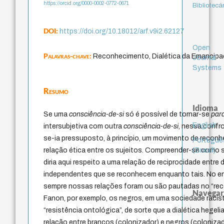
https://orcid.org/0000-0002-0772-0671
Bibliotecá
DOI:
https://doi.org/10.18012/arf.v9i2.62127
Open
Palavras-chave:
Reconhecimento, Dialética da Emancipaç
Journal
Systems
Resumo
Idioma
Se uma
consciência-de-si
só é possível de tornar-se
para
English
intersubjetiva com outra
consciência-de-si
, nessa confr
se-ia pressuposto, à princípio, um movimento de recon
Portuguê
(Brasil)
relação ética entre os sujeitos. Compreender-se como 
diria aqui respeito a uma relação de reciprocidade entre
independentes que se reconhecem enquanto tais. No en
sempre nossas relações foram ou são pautadas no “re
Navegar
Fanon, por exemplo, os negros, em uma sociedade racis
“resistência ontológica”, de sorte que a dialética hegel
relação entre brancos (colonizador) e negros (coloniz