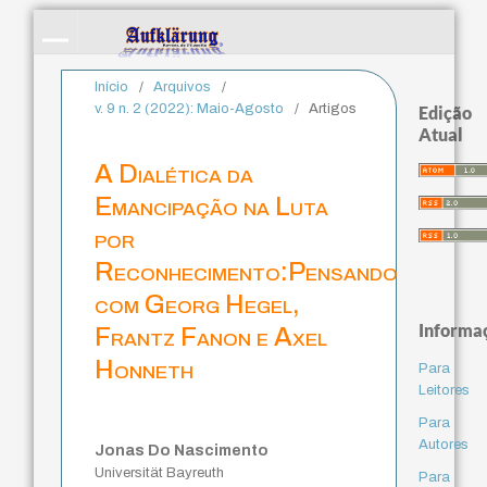
Início
/
Arquivos
/
v. 9 n. 2 (2022): Maio-Agosto
/
Artigos
Edição
Atual
A Dialética da
Emancipação na Luta
por
Reconhecimento:Pensando
com Georg Hegel,
Informa
Frantz Fanon e Axel
Honneth
Para
Leitores
Para
Autores
Jonas Do Nascimento
Universität Bayreuth
Para