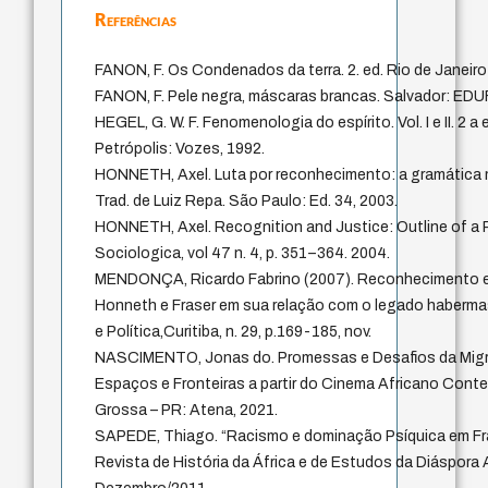
Referências
FANON, F. Os Condenados da terra. 2. ed. Rio de Janeiro: 
FANON, F. Pele negra, máscaras brancas. Salvador: EDU
HEGEL, G. W. F. Fenomenologia do espírito. Vol. I e II. 2 
Petrópolis: Vozes, 1992.
HONNETH, Axel. Luta por reconhecimento: a gramática m
Trad. de Luiz Repa. São Paulo: Ed. 34, 2003.
HONNETH, Axel. Recognition and Justice: Outline of a P
Sociologica, vol 47 n. 4, p. 351–364. 2004.
MENDONÇA, Ricardo Fabrino (2007). Reconhecimento e
Honneth e Fraser em sua relação com o legado haberma
e Política,Curitiba, n. 29, p.169-185, nov.
NASCIMENTO, Jonas do. Promessas e Desafios da Mig
Espaços e Fronteiras a partir do Cinema Africano Cont
Grossa – PR: Atena, 2021.
SAPEDE, Thiago. “Racismo e dominação Psíquica em Fr
Revista de História da África e de Estudos da Diáspora A