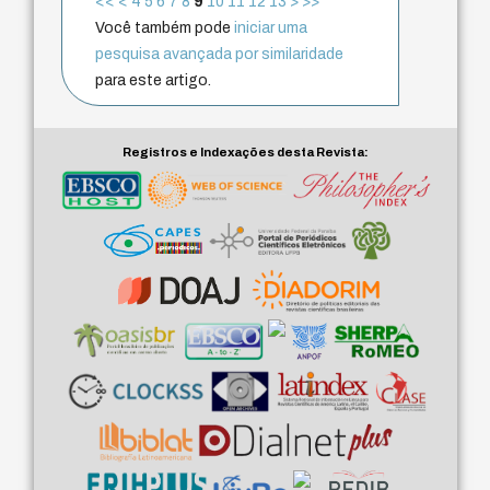
<<
<
4
5
6
7
8
9
10
11
12
13
>
>>
Você também pode
iniciar uma
pesquisa avançada por similaridade
para este artigo.
Registros e Indexações desta Revista: