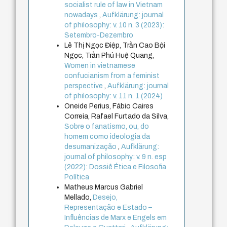
socialist rule of law in Vietnam
nowadays
,
Aufklärung: journal
of philosophy: v. 10 n. 3 (2023):
Setembro-Dezembro
Lê Thị Ngọc Điệp, Trần Cao Bội
Ngọc, Trần Phú Huệ Quang,
Women in vietnamese
confucianism from a feminist
perspective
,
Aufklärung: journal
of philosophy: v. 11 n. 1 (2024)
Oneide Perius, Fábio Caires
Correia, Rafael Furtado da Silva,
Sobre o fanatismo, ou, do
homem como ideologia da
desumanização
,
Aufklärung:
journal of philosophy: v. 9 n. esp
(2022): Dossiê Ética e Filosofia
Política
Matheus Marcus Gabriel
Mellado,
Desejo,
Representação e Estado –
Influências de Marx e Engels em