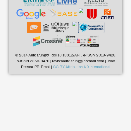
© 2014 Aufklärung
®
, doi:10.18012/ARF, e-ISSN 2318-9428,
p-ISSN 2358-8470 | revistaaufklarung@hotmail.com | João
Pessoa-PB-Brasil |
CC BY Attribution 4.0 International