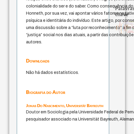
colonialidade do ser e do saber. Como consequência d
Palavras
Honneth, por sua vez, vai apontar vários fatores negati
chave
psíquica e identitária do indivíduo. Este artigo, por co
justiça
esperança
vida anímica
dominação
comunidade
melancolia
giustizia
princípios políticos
desobediência civil
carne
metaphysics
intuiçã
temor
desesperança
sociedade aberta
klemperer
uma discussão sobre a “luta por reconhecimento” a fim d
consciência
criticism
filosofar
certeza
aflição
ser-aí
citizenship
karl popper
segunda tópi
“justiça” social nos dias atuais, a partir das contribuiç
autores.
Downloads
Não há dados estatísticos.
Biografia do Autor
Jonas Do Nascimento,
Universität Bayreuth
Doutor em Sociologia pela Universidade Federal de Pe
pesquisador associado na Universität Bayreuth, Aleman