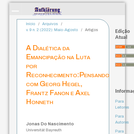
Início
/
Arquivos
/
v. 9 n. 2 (2022): Maio-Agosto
/
Artigos
Edição
Atual
A Dialética da
Emancipação na Luta
por
Reconhecimento:Pensando
com Georg Hegel,
Informa
Frantz Fanon e Axel
Honneth
Para
Leitores
Para
Autores
Jonas Do Nascimento
Universität Bayreuth
Para