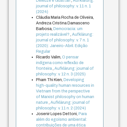
Deleuze e Guattari
,
Aufklärung:
journal of philosophy: v. 11 n. 1
(2024)
Cláudia Maria Rocha de Oliveira,
Andreza Cristina Damasceno
Barbosa,
Democracia: um
projeto realizável?
,
Aufklärung:
journal of philosophy: v. 7 n. 1
(2020): Janeiro-Abril. Edição
Regular
Ricardo Valim,
O pensar
indígena como reflexão de
fronteira
,
Aufklärung: journal of
philosophy: v. 12 n. 3 (2025)
Pham Thi Kien,
Developing
high-quality human resources in
Vietnam from the perspective
of Marxist philosophy on human
nature
,
Aufklärung: journal of
philosophy: v. 11 n. 2 (2024)
Josenir Lopes Dettoni,
Para
além do egoísmo ambiental:
contribuições de uma ética