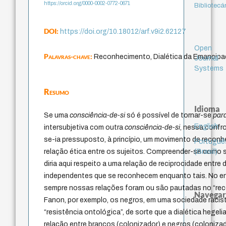
https://orcid.org/0000-0002-0772-0671
Bibliotecá
DOI:
https://doi.org/10.18012/arf.v9i2.62127
Open
Palavras-chave:
Reconhecimento, Dialética da Emancipaç
Journal
Systems
Resumo
Idioma
Se uma
consciência-de-si
só é possível de tornar-se
para
English
intersubjetiva com outra
consciência-de-si
, nessa confr
se-ia pressuposto, à princípio, um movimento de recon
Portuguê
(Brasil)
relação ética entre os sujeitos. Compreender-se como 
diria aqui respeito a uma relação de reciprocidade entre
independentes que se reconhecem enquanto tais. No en
sempre nossas relações foram ou são pautadas no “re
Navegar
Fanon, por exemplo, os negros, em uma sociedade racis
“resistência ontológica”, de sorte que a dialética hegel
relação entre brancos (colonizador) e negros (coloniz