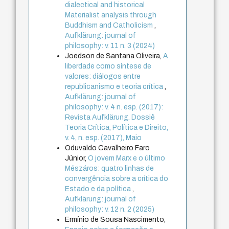
dialectical and historical
Materialist analysis through
Buddhism and Catholicism
,
Aufklärung: journal of
philosophy: v. 11 n. 3 (2024)
Joedson de Santana Oliveira,
A
liberdade como síntese de
valores: diálogos entre
republicanismo e teoria crítica
,
Aufklärung: journal of
philosophy: v. 4 n. esp. (2017):
Revista Aufklärung. Dossiê
Teoria Crítica, Política e Direito,
v. 4, n. esp. (2017), Maio
Oduvaldo Cavalheiro Faro
Júnior,
O jovem Marx e o último
Mészáros: quatro linhas de
convergência sobre a crítica do
Estado e da política
,
Aufklärung: journal of
philosophy: v. 12 n. 2 (2025)
Ermínio de Sousa Nascimento,