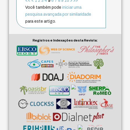
<<
<
1
2
3
4
5
6
7
8
9
10
>
>>
Você também pode
iniciar uma
pesquisa avançada por similaridade
para este artigo.
Registros e Indexações desta Revista: