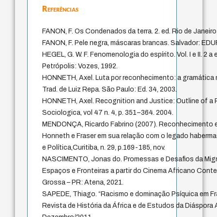
Referências
FANON, F. Os Condenados da terra. 2. ed. Rio de Janeiro: 
FANON, F. Pele negra, máscaras brancas. Salvador: EDU
HEGEL, G. W. F. Fenomenologia do espírito. Vol. I e II. 2 
Petrópolis: Vozes, 1992.
HONNETH, Axel. Luta por reconhecimento: a gramática m
Trad. de Luiz Repa. São Paulo: Ed. 34, 2003.
HONNETH, Axel. Recognition and Justice: Outline of a P
Sociologica, vol 47 n. 4, p. 351–364. 2004.
MENDONÇA, Ricardo Fabrino (2007). Reconhecimento e
Honneth e Fraser em sua relação com o legado haberma
e Política,Curitiba, n. 29, p.169-185, nov.
NASCIMENTO, Jonas do. Promessas e Desafios da Mig
Espaços e Fronteiras a partir do Cinema Africano Cont
Grossa – PR: Atena, 2021.
SAPEDE, Thiago. “Racismo e dominação Psíquica em Fr
Revista de História da África e de Estudos da Diáspora A