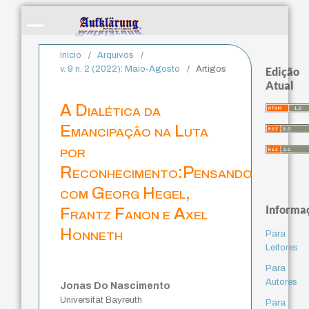
Início
/
Arquivos
/
v. 9 n. 2 (2022): Maio-Agosto
/
Artigos
Edição
Atual
A Dialética da
Emancipação na Luta
por
Reconhecimento:Pensando
com Georg Hegel,
Informa
Frantz Fanon e Axel
Honneth
Para
Leitores
Para
Autores
Jonas Do Nascimento
Universität Bayreuth
Para