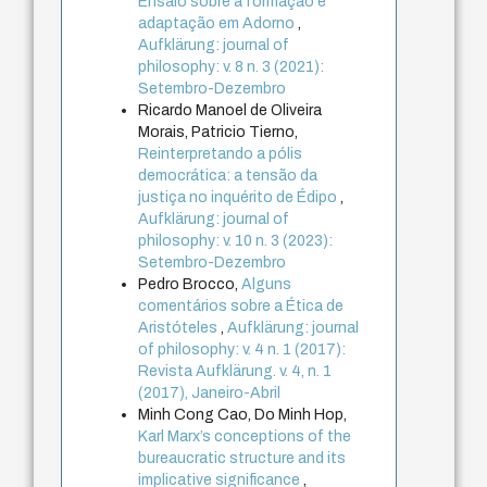
Ensaio sobre a formação e
adaptação em Adorno
,
Aufklärung: journal of
philosophy: v. 8 n. 3 (2021):
Setembro-Dezembro
Ricardo Manoel de Oliveira
Morais, Patricio Tierno,
Reinterpretando a pólis
democrática: a tensão da
justiça no inquérito de Édipo
,
Aufklärung: journal of
philosophy: v. 10 n. 3 (2023):
Setembro-Dezembro
Pedro Brocco,
Alguns
comentários sobre a Ética de
Aristóteles
,
Aufklärung: journal
of philosophy: v. 4 n. 1 (2017):
Revista Aufklärung. v. 4, n. 1
(2017), Janeiro-Abril
Minh Cong Cao, Do Minh Hop,
Karl Marx’s conceptions of the
bureaucratic structure and its
implicative significance
,