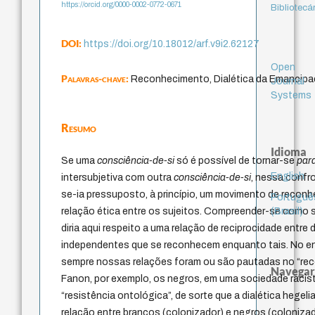
https://orcid.org/0000-0002-0772-0671
Bibliotecá
DOI:
https://doi.org/10.18012/arf.v9i2.62127
Open
Palavras-chave:
Reconhecimento, Dialética da Emancipaç
Journal
Systems
Resumo
Idioma
Se uma
consciência-de-si
só é possível de tornar-se
para
English
intersubjetiva com outra
consciência-de-si
, nessa confr
se-ia pressuposto, à princípio, um movimento de recon
Portuguê
(Brasil)
relação ética entre os sujeitos. Compreender-se como 
diria aqui respeito a uma relação de reciprocidade entre
independentes que se reconhecem enquanto tais. No en
sempre nossas relações foram ou são pautadas no “re
Navegar
Fanon, por exemplo, os negros, em uma sociedade racis
“resistência ontológica”, de sorte que a dialética hegel
relação entre brancos (colonizador) e negros (coloniz