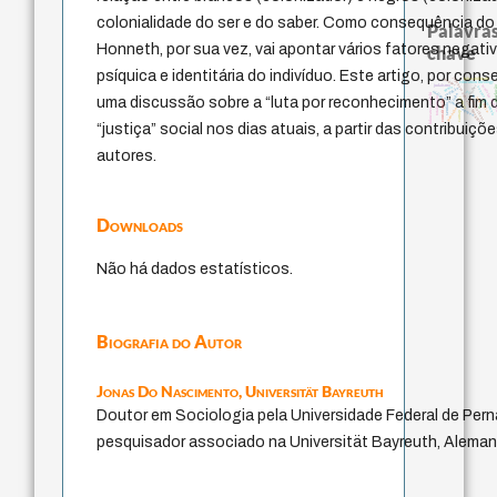
colonialidade do ser e do saber. Como consequência d
Palavras
Honneth, por sua vez, vai apontar vários fatores negati
chave
psíquica e identitária do indivíduo. Este artigo, por co
japanese education thoughts
falseabilidade
popper
education ideology
mulher
judaísmo
modelos ment
revela
nome
sensus communis
redução
yi
código da dinastia nguyen
fukuzawa yukichi
juízo
li
uma discussão sobre a “luta por reconhecimento” a fim d
immanuel kant
totalização
levinas
ren
gosto
constituição
sentido
ética.
formação
carnap
“justiça” social nos dias atuais, a partir das contribuiç
autores.
Downloads
Não há dados estatísticos.
Biografia do Autor
Jonas Do Nascimento,
Universität Bayreuth
Doutor em Sociologia pela Universidade Federal de Pe
pesquisador associado na Universität Bayreuth, Aleman