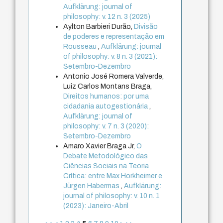
Aufklärung: journal of
philosophy: v. 12 n. 3 (2025)
Aylton Barbieri Durão,
Divisão
de poderes e representação em
Rousseau
,
Aufklärung: journal
of philosophy: v. 8 n. 3 (2021):
Setembro-Dezembro
Antonio José Romera Valverde,
Luiz Carlos Montans Braga,
Direitos humanos: por uma
cidadania autogestionária
,
Aufklärung: journal of
philosophy: v. 7 n. 3 (2020):
Setembro-Dezembro
Amaro Xavier Braga Jr,
O
Debate Metodológico das
Ciências Sociais na Teoria
Crítica: entre Max Horkheimer e
Jürgen Habermas
,
Aufklärung:
journal of philosophy: v. 10 n. 1
(2023): Janeiro-Abril