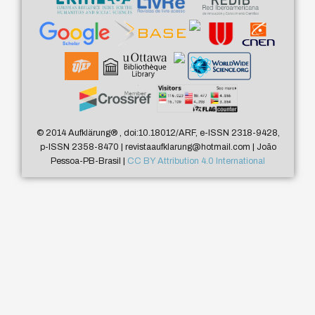
© 2014 Aufklärung
®
, doi:10.18012/ARF, e-ISSN 2318-9428,
p-ISSN 2358-8470 | revistaaufklarung@hotmail.com | João
Pessoa-PB-Brasil |
CC BY Attribution 4.0 International