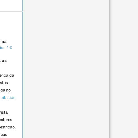
 uma
ion 4.0
a os
cença da
istas
lida no
ribution
vista
entores
estrição,
seus