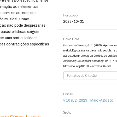
sente ensaio, especificamente
oximação aos elementos
a, usam-se autores que
Publicado
ção musical. Como
2023-10-31
ção não pode desprezar as
 características exigem
am uma particularidade
Como Citar
das contradições específicas
Gomes dos Santos, J. D. (2023). Apontame
metodológicos acerca da canção popular: a
aos estudos musicais da Estética de Lukács
Aufklärung: Journal of Philosophy
,
10
(2), p.6
https://doi.org/10.18012/arf.v10i2.62743
Fomatos de Citação
Edição
v. 10 n. 2 (2023): Maio-Agosto
Seção
ação, Ciências e Letras do