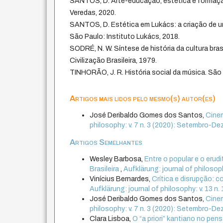
SANTOS, D. Arte-educação, estética e formaç
Veredas, 2020.
SANTOS, D. Estética em Lukács: a criação de 
São Paulo: Instituto Lukács, 2018.
SODRÉ, N. W. Síntese de história da cultura brasi
Civilização Brasileira, 1979.
TINHORÃO, J. R. História social da música. São 
Artigos mais lidos pelo mesmo(s) autor(es)
José Deribaldo Gomes dos Santos,
Cine
philosophy: v. 7 n. 3 (2020): Setembro-D
Artigos Semelhantes
Wesley Barbosa,
Entre o popular e o erud
Brasileira
,
Aufklärung: journal of philosoph
Vinícius Bernardes,
Crítica e disrupção: 
Aufklärung: journal of philosophy: v. 13 n.
José Deribaldo Gomes dos Santos,
Cine
philosophy: v. 7 n. 3 (2020): Setembro-D
Clara Lisboa,
O “a priori” kantiano no pe