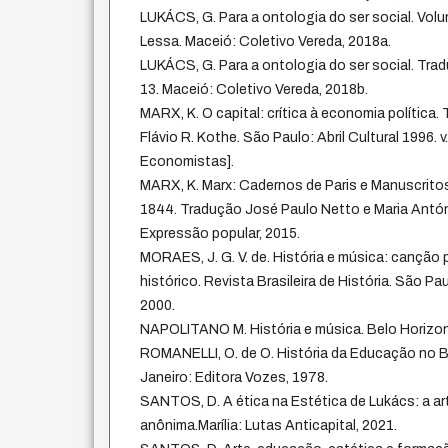
LUKÁCS, G. Para a ontologia do ser social. Vol
Lessa. Maceió: Coletivo Vereda, 2018a.
LUKÁCS, G. Para a ontologia do ser social. Tra
13. Maceió: Coletivo Vereda, 2018b.
MARX, K. O capital: crítica à economia política
Flávio R. Kothe. São Paulo: Abril Cultural 1996. v
Economistas].
MARX, K. Marx: Cadernos de Paris e Manuscrit
1844. Tradução José Paulo Netto e Maria Antó
Expressão popular, 2015.
MORAES, J. G. V. de. História e música: canção
histórico. Revista Brasileira de História. São Paul
2000.
NAPOLITANO M. História e música. Belo Horizon
ROMANELLI, O. de O. História da Educação no Bra
Janeiro: Editora Vozes, 1978.
SANTOS, D. A ética na Estética de Lukács: a a
anônima.Marília: Lutas Anticapital, 2021.