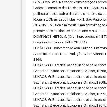
BENJAMIN, W. O Narrador: considerações sobre a
Sobre o Conceito de História In BENJAMIN, W. Ma
política:ensaios sobre literatura e história da c
Rouanet. Obras Escolhidas, vol.1. São Paulo: Br
CHASIN, I. Música e mímesis: uma aproximação c
pensamento musical. Verinotio. ano V, n. 9, p. 11
DOMINGOS NETO, M. (Org). Introdução. In NETO 
brasileira. Fortaleza: EdUECE, 2012.
LUKÁCS, G. Conversando com Lukács: Entrevist
Albendroth; Holz H. H. Tradução Giseh Vianna. Ri
1969.
LUKÁCS, G. Estética: la peculiaridad de lo esté
Sacristán. Barcelona: Ediciones Grijalbo, 1966a, v
LUKÁCS, G. Estética: la peculiaridad de lo esté
Sacristán. Barcelona: Ediciones Grijalbo, 1966b, v
LUKÁCS, G. Estética: la peculiaridad de lo esté
Sacristán. Barcelona: Ediciones Grijalbo, 1967a, 
LUKÁCS, G. Estética: la peculiaridad de lo esté
Sacristán. Barcelona: Ediciones Grijalbo, 1967b, 