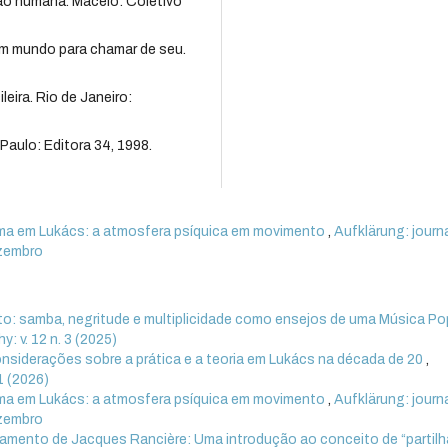
ão humana. Maceió: Coletivo
um mundo para chamar de seu.
leira. Rio de Janeiro:
Paulo: Editora 34, 1998.
ma em Lukács: a atmosfera psíquica em movimento
,
Aufklärung: journa
ezembro
ito: samba, negritude e multiplicidade como ensejos de uma Música Po
y: v. 12 n. 3 (2025)
considerações sobre a prática e a teoria em Lukács na década de 20
,
 1 (2026)
ma em Lukács: a atmosfera psíquica em movimento
,
Aufklärung: journa
ezembro
nsamento de Jacques Rancière: Uma introdução ao conceito de “partilh