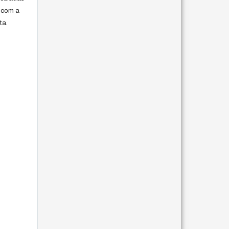
 com a
ta.