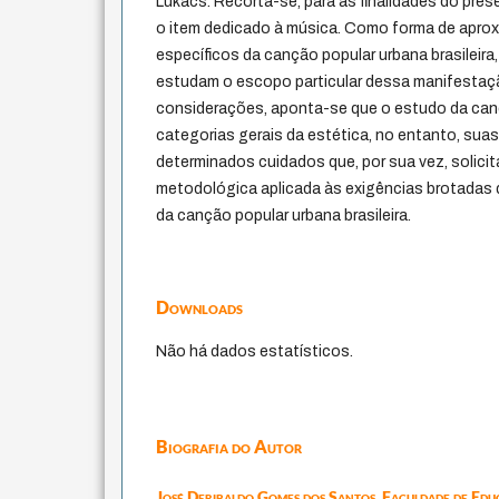
Lukács. Recorta-se, para as finalidades do pre
o item dedicado à música. Como forma de apr
específicos da canção popular urbana brasileir
estudam o escopo particular dessa manifesta
considerações, aponta-se que o estudo da can
categorias gerais da estética, no entanto, suas
determinados cuidados que, por sua vez, solicit
metodológica aplicada às exigências brotadas 
da canção popular urbana brasileira.
Downloads
Não há dados estatísticos.
Biografia do Autor
José Deribaldo Gomes dos Santos,
Faculdade de Educ