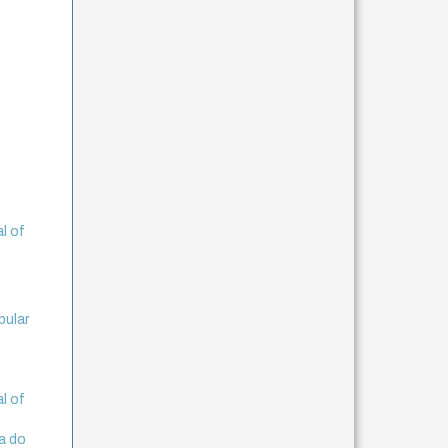
l of
pular
l of
a do