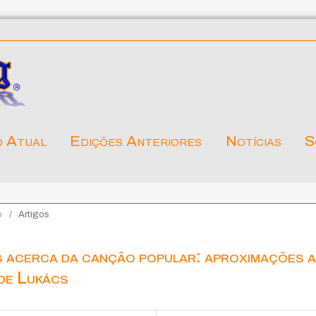
o Atual
Edições Anteriores
Notícias
S
o
/
Artigos
acerca da canção popular: aproximações 
 de Lukács