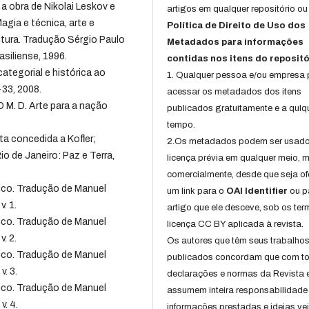
 obra de Nikolai Leskov e
artigos em qualquer repositório ou 
gia e técnica, arte e
Política de Direito de Uso dos
ultura. Tradução Sérgio Paulo
Metadados para informações
asiliense, 1996.
contidas nos itens do repositó
ategorial e histórica ao
1. Qualquer pessoa e/ou empresa
-33, 2008.
acessar os metadados dos itens
M. D. Arte para a nação
publicados gratuitamente e a qulq
tempo.
a concedida a Kofler;
2.Os metadados podem ser usad
o de Janeiro: Paz e Terra,
licença prévia em qualquer meio,
comercialmente, desde que seja of
tico. Tradução de Manuel
um link para o
OAI Identifier
ou p
. 1.
artigo que ele desceve, sob os te
tico. Tradução de Manuel
licença CC BY aplicada à revista.
. 2.
Os autores que têm seus trabalho
tico. Tradução de Manuel
publicados concordam que com t
v. 3.
declarações e normas da Revista 
tico. Tradução de Manuel
assumem inteira responsabilidade
v. 4.
informações prestadas e ideias ve