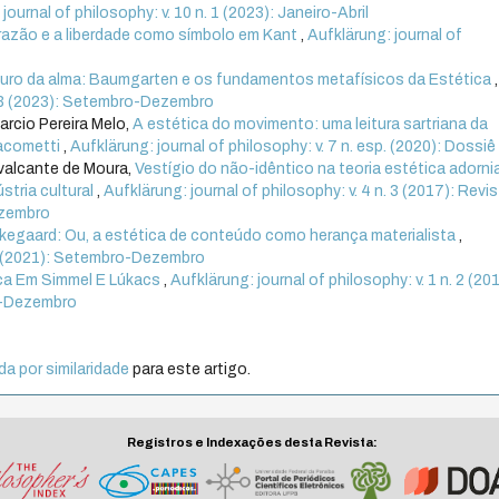
journal of philosophy: v. 10 n. 1 (2023): Janeiro-Abril
razão e a liberdade como símbolo em Kant
,
Aufklärung: journal of
uro da alma: Baumgarten e os fundamentos metafísicos da Estética
,
n. 3 (2023): Setembro-Dezembro
arcio Pereira Melo,
A estética do movimento: uma leitura sartriana da
iacometti
,
Aufklärung: journal of philosophy: v. 7 n. esp. (2020): Dossiê
valcante de Moura,
Vestígio do não-idêntico na teoria estética adorni
stria cultural
,
Aufklärung: journal of philosophy: v. 4 n. 3 (2017): Revi
ezembro
erkegaard: Ou, a estética de conteúdo como herança materialista
,
. 3 (2021): Setembro-Dezembro
ica Em Simmel E Lúkacs
,
Aufklärung: journal of philosophy: v. 1 n. 2 (20
ho-Dezembro
a por similaridade
para este artigo.
Registros e Indexações desta Revista: