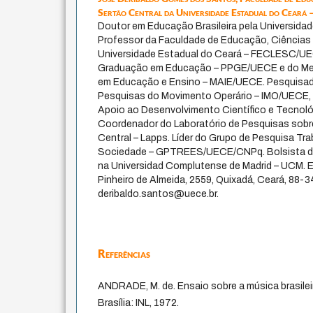
Sertão Central da Universidade Estadual do Cear
Doutor em Educação Brasileira pela Universidad
Professor da Faculdade de Educação, Ciências 
Universidade Estadual do Ceará – FECLESC/UE
Graduação em Educação – PPGE/UECE e do Me
em Educação e Ensino – MAIE/UECE. Pesquisado
Pesquisas do Movimento Operário – IMO/UECE,
Apoio ao Desenvolvimento Científico e Tecnol
Coordenador do Laboratório de Pesquisas sobre
Central – Lapps. Líder do Grupo de Pesquisa Tr
Sociedade – GPTREES/UECE/CNPq. Bolsista 
na Universidad Complutense de Madrid – UCM. 
Pinheiro de Almeida, 2559, Quixadá, Ceará, 88-3
deribaldo.santos@uece.br.
Referências
ANDRADE, M. de. Ensaio sobre a música brasileir
Brasília: INL, 1972.