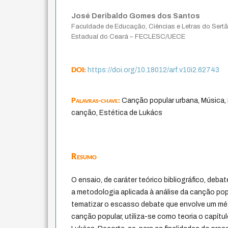
José Deribaldo Gomes dos Santos
Faculdade de Educação, Ciências e Letras do Sertã
Estadual do Ceará – FECLESC/UECE
DOI:
https://doi.org/10.18012/arf.v10i2.62743
Palavras-chave:
Canção popular urbana, Música,
canção, Estética de Lukács
Resumo
O ensaio, de caráter teórico bibliográfico, deb
a metodologia aplicada à análise da canção popu
tematizar o escasso debate que envolve um mé
canção popular, utiliza-se como teoria o capítu