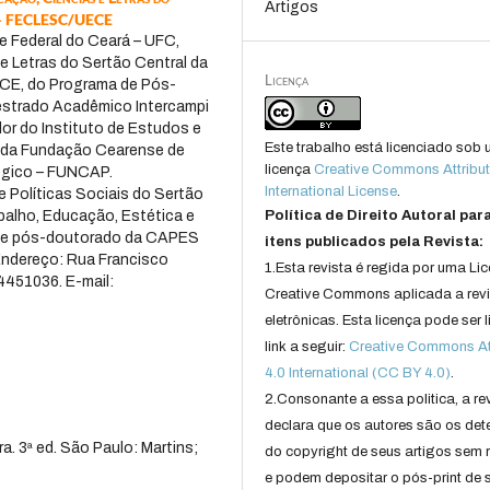
Artigos
á – FECLESC/UECE
e Federal do Ceará – UFC,
e Letras do Sertão Central da
Licença
CE, do Programa de Pós-
strado Acadêmico Intercampi
r do Instituto de Estudos e
Este trabalho está licenciado sob
 da Fundação Cearense de
licença
Creative Commons Attribut
ógico – FUNCAP.
International License
.
 Políticas Sociais do Sertão
abalho, Educação, Estética e
Política de Direito Autoral par
de pós-doutorado da CAPES
itens publicados pela Revista:
Endereço: Rua Francisco
1.Esta revista é regida por uma Li
4451036. E-mail:
Creative Commons aplicada a rev
eletrônicas. Esta licença pode ser 
link a seguir:
Creative Commons Att
4.0 International (CC BY 4.0)
.
2.Consonante a essa politica, a re
declara que os autores são os det
a. 3ª ed. São Paulo: Martins;
do copyright de seus artigos sem r
e podem depositar o pós-print de 