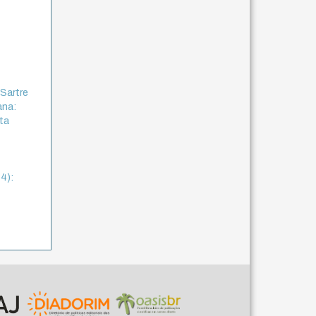
 Sartre
ana:
sta
14):