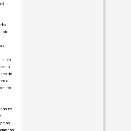
site.
rio
 pode
uer
os sem
 mesmo
erecido
ara o
rmos da
s
odas as
e
 pelas
iculadas