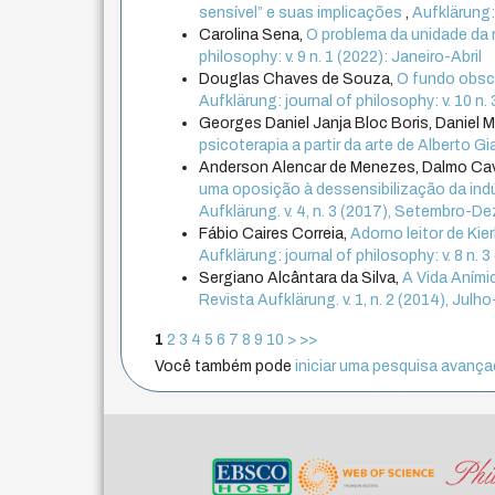
sensível” e suas implicações
,
Aufklärung: 
Carolina Sena,
O problema da unidade da 
philosophy: v. 9 n. 1 (2022): Janeiro-Abril
Douglas Chaves de Souza,
O fundo obsc
Aufklärung: journal of philosophy: v. 10 
Georges Daniel Janja Bloc Boris, Daniel M
psicoterapia a partir da arte de Alberto G
Anderson Alencar de Menezes, Dalmo Ca
uma oposição à dessensibilização da indú
Aufklärung. v. 4, n. 3 (2017), Setembro-D
Fábio Caires Correia,
Adorno leitor de Ki
Aufklärung: journal of philosophy: v. 8 n
Sergiano Alcântara da Silva,
A Vida Aním
Revista Aufklärung. v. 1, n. 2 (2014), Jul
1
2
3
4
5
6
7
8
9
10
>
>>
Você também pode
iniciar uma pesquisa avançad