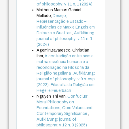
of philosophy: v. 11 n. 1 (2024)
Matheus Marcus Gabriel
Mellado,
Desejo,
Representação e Estado –
Influências de Marx e Engels em
Deleuze e Guattari
,
Aufklärung:
journal of philosophy: v. 11 n. 1
(2024)
Agemir Bavaresco, Christian
Iber,
A contradição entre bem e
mal na essência humana e a
reconciliação na Filosofia da
Religião hegeliana
,
Aufklärung:
journal of philosophy: v. 9 n. esp
(2022): Filosofia da Religião em
Hegel e Feuerbach
Nguyen Thi Van,
Confucius’
Moral Philosophy on
Foundations, Core Values and
Contemporary Significance
,
Aufklärung: journal of
philosophy: v. 12 n. 3 (2025)