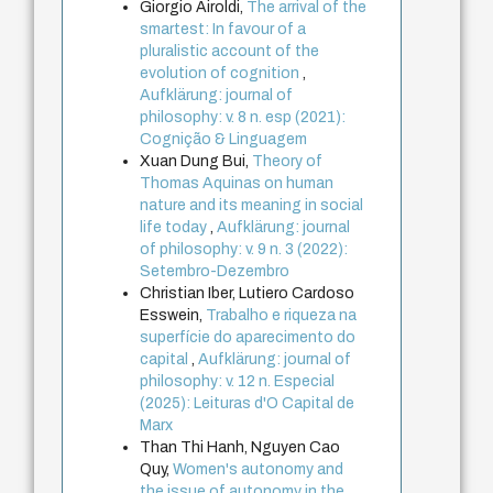
Giorgio Airoldi,
The arrival of the
smartest: In favour of a
pluralistic account of the
evolution of cognition
,
Aufklärung: journal of
philosophy: v. 8 n. esp (2021):
Cognição & Linguagem
Xuan Dung Bui,
Theory of
Thomas Aquinas on human
nature and its meaning in social
life today
,
Aufklärung: journal
of philosophy: v. 9 n. 3 (2022):
Setembro-Dezembro
Christian Iber, Lutiero Cardoso
Esswein,
Trabalho e riqueza na
superfície do aparecimento do
capital
,
Aufklärung: journal of
philosophy: v. 12 n. Especial
(2025): Leituras d'O Capital de
Marx
Than Thi Hanh, Nguyen Cao
Quy,
Women's autonomy and
the issue of autonomy in the