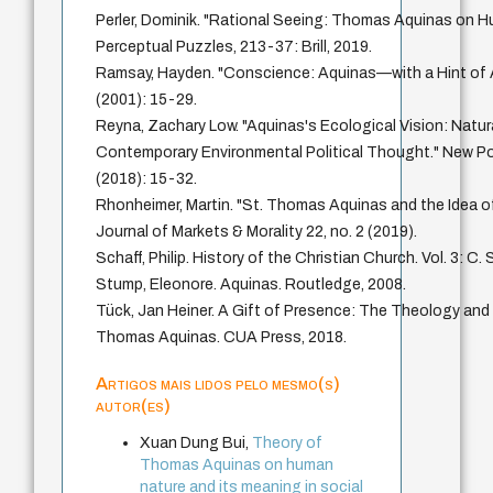
Perler, Dominik. "Rational Seeing: Thomas Aquinas on H
Perceptual Puzzles, 213-37: Brill, 2019.
Ramsay, Hayden. "Conscience: Aquinas—with a Hint of Ar
(2001): 15-29.
Reyna, Zachary Low. "Aquinas's Ecological Vision: Natura
Contemporary Environmental Political Thought." New Poli
(2018): 15-32.
Rhonheimer, Martin. "St. Thomas Aquinas and the Idea o
Journal of Markets & Morality 22, no. 2 (2019).
Schaff, Philip. History of the Christian Church. Vol. 3: C. 
Stump, Eleonore. Aquinas. Routledge, 2008.
Tück, Jan Heiner. A Gift of Presence: The Theology and 
Thomas Aquinas. CUA Press, 2018.
Artigos mais lidos pelo mesmo(s)
autor(es)
Xuan Dung Bui,
Theory of
Thomas Aquinas on human
nature and its meaning in social