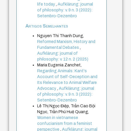
life today
,
Aufklärung: journal
of philosophy: v. 9 n. 3 (2022):
Setembro-Dezembro
Artigos Semelhantes
Nguyen Thi Thanh Dung,
Reformed Marxism, History and
Fundamental Debates
,
Aufklärung: journal of
philosophy: v. 12 n. 2 (2025)
Maria Eugenia Zanchet,
Regarding Animals: Kant's
Account of Self-Deception and
Its Relevance to Animal Welfare
Advocacy
,
Aufklärung: journal
of philosophy: v. 9 n. 3 (2022):
Setembro-Dezembro
Lê Thị Ngọc Điệp, Trần Cao Bội
Ngọc, Trần Phú Huệ Quang,
Women in vietnamese
confucianism from a feminist
perspective
,
Aufklärung: journal