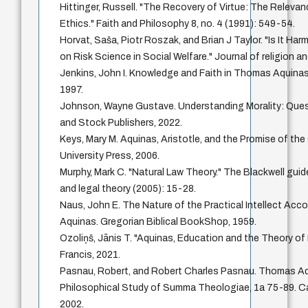
Hittinger, Russell. "The Recovery of Virtue: The Relevan
Ethics." Faith and Philosophy 8, no. 4 (1991): 549-54.
Horvat, Saša, Piotr Roszak, and Brian J Taylor. "Is It Ha
on Risk Science in Social Welfare." Journal of religion a
Jenkins, John I. Knowledge and Faith in Thomas Aquinas
1997.
Johnson, Wayne Gustave. Understanding Morality: Quest
and Stock Publishers, 2022.
Keys, Mary M. Aquinas, Aristotle, and the Promise of 
University Press, 2006.
Murphy, Mark C. "Natural Law Theory." The Blackwell guid
and legal theory (2005): 15-28.
Naus, John E. The Nature of the Practical Intellect Ac
Aquinas. Gregorian Biblical BookShop, 1959.
Ozoliņš, Jānis T. "Aquinas, Education and the Theory of 
Francis, 2021.
Pasnau, Robert, and Robert Charles Pasnau. Thomas A
Philosophical Study of Summa Theologiae, 1a 75-89. Ca
2002.