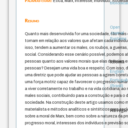
Palavras-chave:
Ética, Marx, Interesse, Indivíduo, Socied
Bibliotecá
Resumo
Open
Journal
Quanto mais desenvolvida for uma sociedade, tão mais
Systems
tornam em relação aos valores que afetam cada indivíd
isso, tendem a aumentar os males, os roubos, a guerras,
social. Considerando esse cenário possível, podemos af
Idioma
pessoas quanto aos valores morais que elas deveriam e
pessoas? Desejam uma vida boa e respeito. Com isso, d
English
uma diretriz que pode ajudar as pessoas a agirem corr
Portuguê
uma força motriz capaz de favorecer o progresso humano
(Brasil)
a viver corretamente no trabalho e na vida cotidiana, 
males sociais, contribuindo para a construção e para o
sociedade. Na construção deste artigo usamos como m
materialista e métodos analíticos e sintéticos para es
Navegar
sobre a moral de Marx, bem como sobre a natureza da pró
progresso moral, interesses dos indivíduos e previsão so