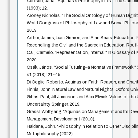
Aertsen, Jana. "Aquinas's Philosophy in Its." The Cam
(1993): 12.
Aroney, Nicholas. "The Social Ontology of Human Dignity
World Congress of Philosophy of Law and Social Philoso
2019.
Arthur, James, Liam Gearon, and Alan Sears. Education, P
Reconciling the Civil and the Sacred in Education. Rout
Cali, Carmelo. "Representation, Internal." In Glossary of
2020.
Csák, János. "Social Futuring–a Normative Framework."
s1 (2018): 21-45.
Di Ceglie, Roberto. Aquinas on Faith, Reason, and Chari
Finnis, John. Natural Law and Natural Rights. Oxford Uni
Gibbs, Paul, Jill Jameson, and Alex Elwick. Values of the 
Uncertainty. Springer, 2019.
Grassl, Wolfgang. "Aquinas on Management and Its Deve
Management Development (2010).
Haldane, John. "Philosophy in Relation to Other Discipl
Metaphilosophy (2022).