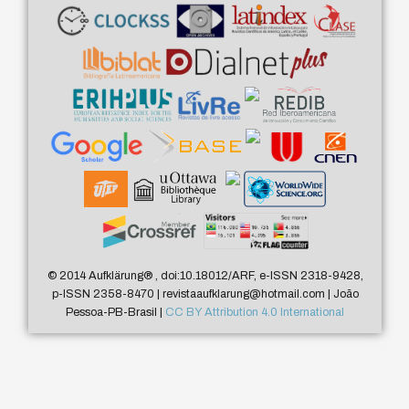
© 2014 Aufklärung
®
, doi:10.18012/ARF, e-ISSN 2318-9428,
p-ISSN 2358-8470 | revistaaufklarung@hotmail.com | João
Pessoa-PB-Brasil |
CC BY Attribution 4.0 International