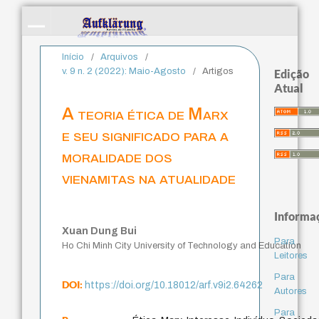
Início
/
Arquivos
/
v. 9 n. 2 (2022): Maio-Agosto
/
Artigos
Edição
Atual
A teoria ética de Marx
e seu significado para a
moralidade dos
vienamitas na atualidade
Informa
Xuan Dung Bui
Para
Ho Chi Minh City University of Technology and Education
Leitores
Para
DOI:
https://doi.org/10.18012/arf.v9i2.64262
Autores
Para