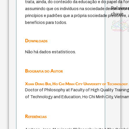
trata, ainda, do conteúdo da educação e do papel da f
Palavras
assumindo que os indivíduos na sociedade devem viver 
chave
princípios e padrões que a própria sociedade prescreve, 
bataille
pedagogia
filosofias indígenas
metafísica do tempo
logos
palavra
benefícios para todos.
desejo
protágoras
violencia
leyes
fundamentalismo
não maleficência
jacobi
mind
lei
intolerância
homem-medida
idade
arte de 
género
animais
j.c.m. neto
perdón
guayaquil
experiência temporal
filosofia brasileira
Downloads
Não há dados estatísticos.
Biografia do Autor
Xuan Dung Bui,
Ho Chi Minh City University of Technology
Doctor of Philosophy at Faculty of High Quality Training
of Technology and Education, Ho Chi Minh City, Vietnam
Referências