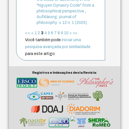
"Nguyen Dynasty Code" from a
philosophical perspective
,
Aufklärung: journal of
philosophy: v. 12 n. 1 (2025)
<<
<
1
2
3
4
5
6
7
8
9
10
>
>>
Você também pode
iniciar uma
pesquisa avançada por similaridade
para este artigo.
Registros e Indexações desta Revista: