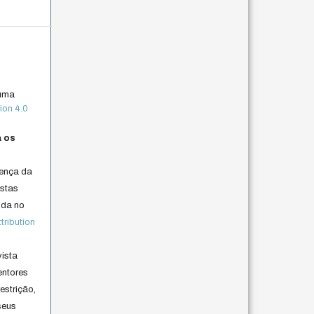
 uma
ion 4.0
a os
cença da
istas
lida no
ribution
vista
entores
estrição,
seus