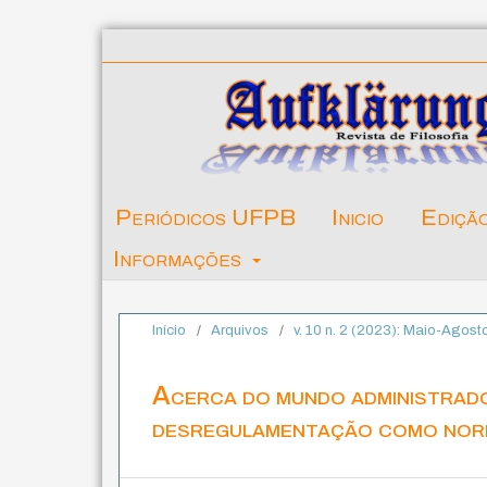
Periódicos UFPB
Inicio
Ediçã
Informações
Início
/
Arquivos
/
v. 10 n. 2 (2023): Maio-Agost
Acerca do mundo administrado 
desregulamentação como norm