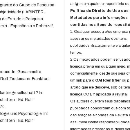
artigos em qualquer repositório ou 
tegrante do Grupo de Pesquisa
Política de Direito de Uso dos
subjetividade (LABINTER-
Metadados para informações
s de Estudo e Pesquisa
contidas nos itens do repositó
jamin - Experiência e Pobreza",
1. Qualquer pessoa e/ou empresa
acessar os metadados dos itens
publicados gratuitamente e a qulq
tempo.
2.Os metadados podem ser usad
licença prévia em qualquer meio,
eorie. In: Gesammelte
comercialmente, desde que seja of
 Rolf Tiedemann. Frankfurt:
um link para o
OAI Identifier
ou p
artigo que ele desceve, sob os te
striegesellschaft? In:
licença CC BY aplicada à revista.
riften I. Ed. Rolf
Os autores que têm seus trabalho
70.
publicados concordam que com t
ogie und Psychologie. In:
declarações e normas da Revista 
riften I. Ed. Rolf
assumem inteira responsabilidade
.
informações prestadas e ideias ve