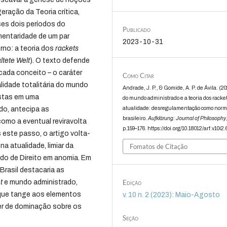
eração da Teoria crítica,
ses dois períodos do
Publicado
mentaridade de um par
2023-10-31
rno: a teoria dos
rackets
ltete Welt
). O texto defende
cada conceito – o caráter
Como Citar
lidade totalitária do mundo
Andrade, J. P., & Gomide, A. P. de Ávila. (2
istas em uma
do mundo administrado e a teoria dos racke
atualidade: desregulamentação como norm
do, antecipa as
brasileiro.
Aufklärung: Journal of Philosophy
omo a eventual reviravolta
p.159–176. https://doi.org/10.18012/arf.v10i2
este passo, o artigo volta-
na atualidade, limiar da
Fomatos de Citação
do de Direito em anomia. Em
Brasil destacaria as
Edição
t
e mundo administrado,
 que tange aos elementos
v. 10 n. 2 (2023): Maio-Agosto
der de dominação sobre os
Seção