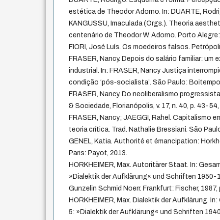
estética de Theodor Adorno. In: DUARTE, Rodri
KANGUSSU, Imaculada (Orgs.). Theoria aesthe
centenário de Theodor W. Adorno. Porto Alegre: 
FIORI, José Luís. Os moedeiros falsos. Petrópol
FRASER, Nancy. Depois do salário familiar: um 
industrial. In: FRASER, Nancy Justiça interrompid
condição ‘pós-socialista’. São Paulo: Boitempo
FRASER, Nancy. Do neoliberalismo progressista a
& Sociedade, Florianópolis, v. 17, n. 40, p. 43-54
FRASER, Nancy; JAEGGI, Rahel. Capitalismo e
teoria crítica. Trad. Nathalie Bressiani. São Pau
GENEL, Katia. Authorité et émancipation: Horkhei
Paris: Payot, 2013.
HORKHEIMER, Max. Autoritärer Staat. In: Gesam
»Dialektik der Aufklärung« und Schriften 1950-1
Gunzelin Schmid Noerr. Frankfurt: Fischer, 1987,
HORKHEIMER, Max. Dialektik der Aufklärung. In
5: »Dialektik der Aufklärung« und Schriften 194