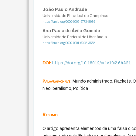
João Paulo Andrade
Universidade Estadual de Campinas
https://orcid.org/0000-0002-9773-8989
Ana Paula de Ávila Gomide
Universidade Federal de Uberlândia
https://orcid.org/0000-0001-6042-3572
DOI:
https://doi.org/10.18012/arf.v10i2.64421
Palavras-chave:
Mundo administrado, Rackets, C
Neoliberalismo, Política
Resumo
O artigo apresenta elementos de uma falsa dic
administrado pelo Estado e neoliberalismo. Ao