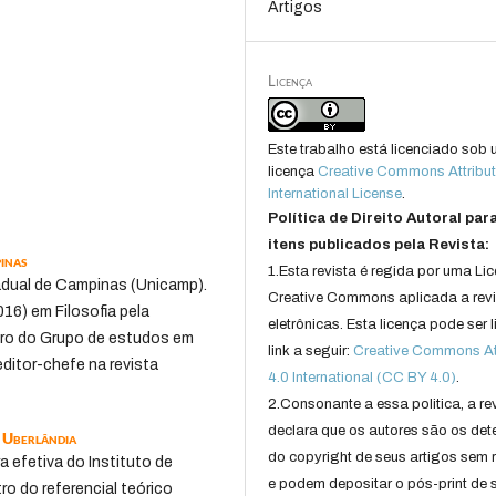
Artigos
Licença
Este trabalho está licenciado sob
licença
Creative Commons Attribut
International License
.
Política de Direito Autoral par
itens publicados pela Revista:
inas
1.Esta revista é regida por uma Li
adual de Campinas (Unicamp).
Creative Commons aplicada a rev
16) em Filosofia pela
eletrônicas. Esta licença pode ser 
bro do Grupo de estudos em
link a seguir:
Creative Commons Att
editor-chefe na revista
4.0 International (CC BY 4.0)
.
2.Consonante a essa politica, a re
declara que os autores são os det
e Uberlândia
do copyright de seus artigos sem r
 efetiva do Instituto de
e podem depositar o pós-print de 
o do referencial teórico