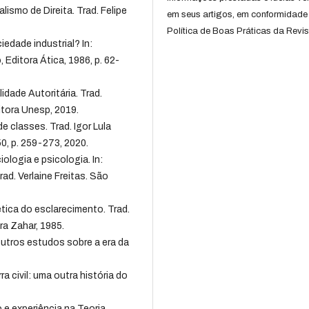
mo de Direita. Trad. Felipe
em seus artigos, em conformidade
Política de Boas Práticas da Revis
edade industrial? In:
 Editora Ática, 1986, p. 62-
ade Autoritária. Trad.
itora Unesp, 2019.
 classes. Trad. Igor Lula
 50, p. 259-273, 2020.
logia e psicologia. In:
ad. Verlaine Freitas. São
ca do esclarecimento. Trad.
ra Zahar, 1985.
tros estudos sobre a era da
 civil: uma outra história do
e experiência na Teoria