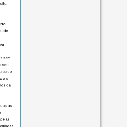
site.
rio
 pode
uer
os sem
 mesmo
erecido
ara o
rmos da
s
odas as
e
 pelas
iculadas