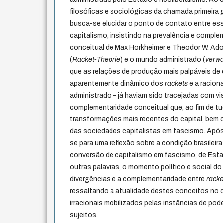
filosóficas e sociológicas da chamada primeira g
busca-se elucidar o ponto de contato entre es
capitalismo, insistindo na prevalência e comple
conceitual de Max Horkheimer e Theodor W. Ado
(
Racket-Theorie
) e o mundo administrado (
verwa
que as relações de produção mais palpáveis de 
aparentemente dinâmico dos
rackets
e a raciona
administrado – já haviam sido tracejadas com v
complementaridade conceitual que, ao fim de tu
transformações mais recentes do capital, bem c
das sociedades capitalistas em fascismo. Após 
se para uma reflexão sobre a condição brasileira 
conversão de capitalismo em fascismo, de Esta
outras palavras, o momento político e social do 
divergências e a complementaridade entre
racke
ressaltando a atualidade destes conceitos no
irracionais mobilizados pelas instâncias de po
sujeitos.