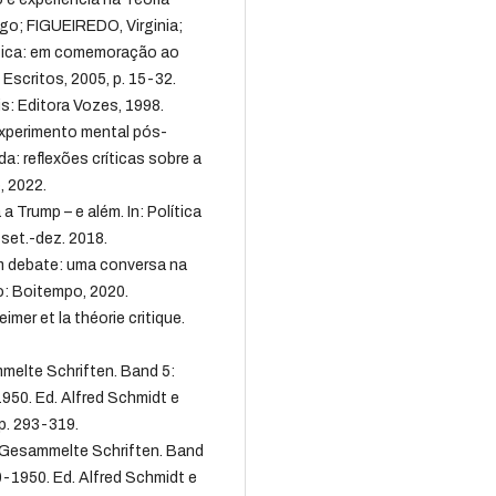
go; FIGUEIREDO, Virginia;
tica: em comemoração ao
Escritos, 2005, p. 15-32.
is: Editora Vozes, 1998.
experimento mental pós-
a: reflexões críticas sobre a
, 2022.
 Trump – e além. In: Política
, set.-dez. 2018.
m debate: uma conversa na
lo: Boitempo, 2020.
mer et la théorie critique.
melte Schriften. Band 5:
950. Ed. Alfred Schmidt e
 p. 293-319.
: Gesammelte Schriften. Band
0-1950. Ed. Alfred Schmidt e