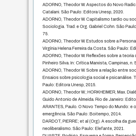
ADORNO, Theodor W. Aspectos do Novo Radicalis
Catalani. São Paulo: Editora Unesp, 2020.
ADORNO, Theodor W. Capitalismo tardio ou soci
Sociologia. Trad. e Org. Gabriel Cohn. São Paulo,
75.
ADORNO, Theodor W. Estudos sobre a Personalid
Virgínia Helena Ferreira da Costa. São Paulo: Ed
ADORNO, Theodor W. Reflexões sobre a teoria de
Pinheiro Silva. In: Crítica Marxista, Campinas, n.
ADORNO, Theodor W. Sobre a relação entre socio
Ensaios sobre psicologia social e psicanálise. Tr
Paulo: Editora Unesp, 2015.
ADORNO, Theodor W.; HORKHEIMER, Max. Dialéti
Guido Antonio de Almeida. Rio de Janeiro: Edito
ARANTES, Paulo. O Novo Tempo do Mundo: e ou
emergência. São Paulo: Boitempo, 2014.
DARDOT, PIERRE; et al (Org). A escolha da guerra
neoliberalismo. São Paulo: Elefante, 2021.
DUARTE, Rodrigo. Esquema e forma. Percepção 