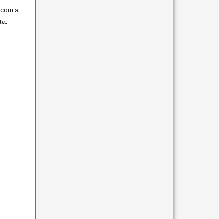
 com a
ta.