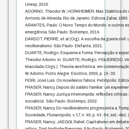
Unesp, 2015.
ADORNO, Theodor W.; HORKHEIMER, Max. Dialética do e
Antonio de Almeida. Rio de Janeiro: Editora Zahar, 1985.
ARANTES, Paulo. O Novo Tempo do Mundo: e outros est
emergência. São Paulo: Boitempo, 2014.
DARDOT, PIERRE; et al (Org). A escolha da guerra civil: 
neoliberalismo. São Paulo: Elefante, 2021.
DUARTE, Rodrigo. Esquema e forma. Percepção e experi
Theodor Adorno. In: DUARTE, Rodrigo; FIGUEIREDO, V
Imaculada (Orgs.). Theoria aesthetica: em comemoraçã
W. Adorno. Porto Alegre: Escritos, 2005, p. 15-32.
FIORI, José Luís. Os moedeiros falsos. Petrópolis: Edito
FRASER, Nancy. Depois do salário familiar: um experiment
FRASER, Nancy Justiça interrompida: reflexões críticas
socialista’. São Paulo: Boitempo, 2022.
FRASER, Nancy. Do neoliberalismo progressista a Trump –
Sociedade, Florianópolis, v. 17, n. 40, p. 43-54, set.-dez.
FRASER, Nancy; JAEGGI, Rahel. Capitalismo em debate:
crítica. Trad. Nathalie Bressiani. São Paulo: Boitempo, 2