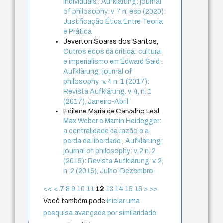
individuais
,
Aufklärung: journal
of philosophy: v. 7 n. esp (2020):
Justificação Ética Entre Teoria
e Prática
Jeverton Soares dos Santos,
Outros ecos da crítica: cultura
e imperialismo em Edward Said
,
Aufklärung: journal of
philosophy: v. 4 n. 1 (2017):
Revista Aufklärung. v. 4, n. 1
(2017), Janeiro-Abril
Edilene Maria de Carvalho Leal,
Max Weber e Martin Heidegger:
a centralidade da razão e a
perda da liberdade
,
Aufklärung:
journal of philosophy: v. 2 n. 2
(2015): Revista Aufklärung. v. 2,
n. 2 (2015), Julho-Dezembro
<<
<
7
8
9
10
11
12
13
14
15
16
>
>>
Você também pode
iniciar uma
pesquisa avançada por similaridade