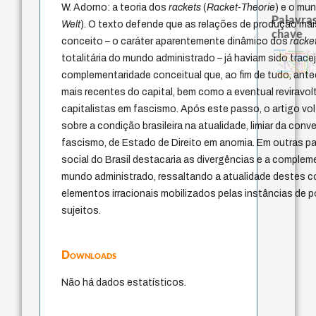
W. Adorno: a teoria dos
rackets
(
Racket-Theorie
) e o mu
Palavras
Welt
). O texto defende que as relações de produção mai
chave
conceito – o caráter aparentemente dinâmico dos
racke
pedagogia
guayaqu
direito romano
violencia
experiência temporal
literatura (poética)
fundamentalismo
logos
totalitária do mundo administrado – já haviam sido tra
lei
protágoras
metafísica do tempo
bataille
animais
mind
desejo
perdón
jacobi
idade
palavra
realidad
leyes
género
therapy
intolerância
complementaridade conceitual que, ao fim de tudo, ant
j.c.m. neto
acquaintance
philosophy
mais recentes do capital, bem como a eventual reviravo
capitalistas em fascismo. Após este passo, o artigo vol
sobre a condição brasileira na atualidade, limiar da con
fascismo, de Estado de Direito em anomia. Em outras pa
social do Brasil destacaria as divergências e a comple
mundo administrado, ressaltando a atualidade destes 
elementos irracionais mobilizados pelas instâncias de
sujeitos.
Downloads
Não há dados estatísticos.