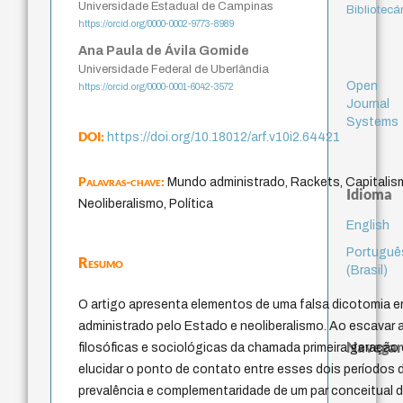
Universidade Estadual de Campinas
Bibliotecá
https://orcid.org/0000-0002-9773-8989
Ana Paula de Ávila Gomide
Universidade Federal de Uberlândia
Open
https://orcid.org/0000-0001-6042-3572
Journal
Systems
DOI:
https://doi.org/10.18012/arf.v10i2.64421
Palavras-chave:
Mundo administrado, Rackets, Capitalis
Idioma
Neoliberalismo, Política
English
Portuguê
Resumo
(Brasil)
O artigo apresenta elementos de uma falsa dicotomia e
administrado pelo Estado e neoliberalismo. Ao escavar
Navegar
filosóficas e sociológicas da chamada primeira geração 
elucidar o ponto de contato entre esses dois períodos d
prevalência e complementaridade de um par conceitual 