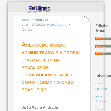
Início
/
Arquivos
/
v. 10 n. 2 (2023): Maio-Agosto
/
Edição
Artigos
Atual
Acerca do mundo
administrado e a teoria
dos rackets na
atualidade:
desregulamentação
Informa
como norma no caso
Para
brasileiro
Leitores
Para
Autores
João Paulo Andrade
Para