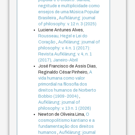
negritude e multiplicidade como
ensejos de uma Música Popular
Brasileira
,
Aufklärung: journal
of philosophy: v. 12 n. 3 (2025)
Luciene Antunes Alves,
Rousseau, Hegel e Lei do
Coração
,
Aufklärung: journal of
philosophy: v. 4 n. 1 (2017):
Revista Aufklärung. v. 4, n. 1
(2017), Janeiro-Abril
José Francisco de Assis Dias,
Reginaldo César Pinheiro,
A
vida humana como valor
primordial na filosofia dos
direitos humanos de Norberto
Bobbio (1909-2004)
,
Aufklärung: journal of
philosophy: v. 13 n. 1 (2026)
Newton de Oliveira Lima,
O
cosmopolitismo kantiano e a
fundamentação dos direitos
humanos
,
Aufklärung: journal