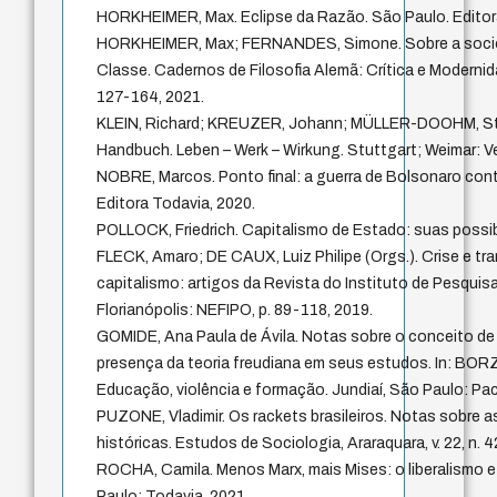
HORKHEIMER, Max. Eclipse da Razão. São Paulo. Edito
HORKHEIMER, Max; FERNANDES, Simone. Sobre a socio
Classe. Cadernos de Filosofia Alemã: Crítica e Modernidad
127-164, 2021.
KLEIN, Richard; KREUZER, Johann; MÜLLER-DOOHM, Ste
Handbuch. Leben – Werk – Wirkung. Stuttgart; Weimar: Ver
NOBRE, Marcos. Ponto final: a guerra de Bolsonaro con
Editora Todavia, 2020.
POLLOCK, Friedrich. Capitalismo de Estado: suas possibi
FLECK, Amaro; DE CAUX, Luiz Philipe (Orgs.). Crise e tr
capitalismo: artigos da Revista do Instituto de Pesquis
Florianópolis: NEFIPO, p. 89-118, 2019.
GOMIDE, Ana Paula de Ávila. Notas sobre o conceito de 
presença da teoria freudiana em seus estudos. In: BORZU
Educação, violência e formação. Jundiaí, São Paulo: Paco
PUZONE, Vladimir. Os rackets brasileiros. Notas sobre a
históricas. Estudos de Sociologia, Araraquara, v. 22, n. 42
ROCHA, Camila. Menos Marx, mais Mises: o liberalismo e 
Paulo: Todavia, 2021.