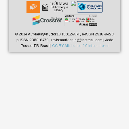
© 2014 Aufklärung
®
, doi:10.18012/ARF, e-ISSN 2318-9428,
p-ISSN 2358-8470 | revistaaufklarung@hotmail.com | João
Pessoa-PB-Brasil |
CC BY Attribution 4.0 International