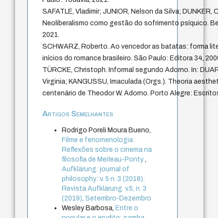
SAFATLE, Vladimir; JUNIOR, Nelson da Silva; DUNKER, Ch
Neoliberalismo como gestão do sofrimento psíquico. Be
2021.
SCHWARZ, Roberto. Ao vencedor as batatas: forma liter
inícios do romance brasileiro. São Paulo: Editora 34, 200
TÜRCKE, Christoph. Informal segundo Adorno. In: DUA
Virginia; KANGUSSU, Imaculada (Orgs.). Theoria aesth
centenário de Theodor W. Adorno. Porto Alegre: Escritos
Artigos Semelhantes
Rodrigo Poreli Moura Bueno,
Filme e fenomenologia:
Reflexões sobre o cinema na
filosofia de Merleau-Ponty
,
Aufklärung: journal of
philosophy: v. 5 n. 3 (2018):
Revista Aufklärung. v.5, n. 3
(2019), Setembro-Dezembro
Wesley Barbosa,
Entre o
popular e o erudito: samba,