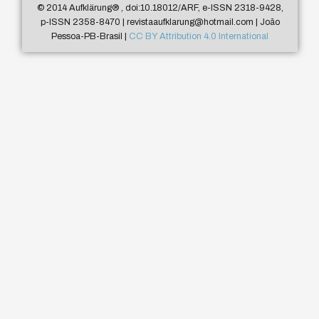
© 2014 Aufklärung
®
, doi:10.18012/ARF, e-ISSN 2318-9428,
p-ISSN 2358-8470 | revistaaufklarung@hotmail.com | João
Pessoa-PB-Brasil |
CC BY Attribution 4.0 International