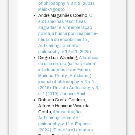
of philosophy: v. 8 n. 2 (2021):
Maio-Agosto
André Magalhães Coelho,
O
erotismo nas “escrituras
sagradas” e a interpretação
polida, a busca por uma herme-
nêutica do encobrimento
,
Aufklärung: journal of
philosophy: v. 12 n. 1 (2025)
Diego Luiz Warmling,
A latência
de uma ontologia “não-fálica”:
interlocuções entre Freud e
Merleau-Ponty
,
Aufklärung:
journal of philosophy: v. 6 n. 1
(2019): Revista Aufklärung. v. 6,
n. 1 (2019), Janeiro-Abril
Robson Costa Cordeiro,
Affonso Henrique Vieira da
Costa,
Apresentação
,
Aufklärung: journal of
philosophy: v. 11 n. Especial
(2024): Filosofia e Literatura