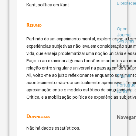
Bibliotecá
Kant, política em Kant
Resumo
Open
Journal
Partindo de um experimento mental, exploro como a form
Systems
experiências subjetivas não leva em consideração sua 
vida, que enseja problematizar uma noção unitária e esse
Faço-o ao examinar algumas tensões imanentes ao mo
Idioma
relação entre singular e universal na passagem de sua pri
Ali, volto-me ao juízo reflexionante enquanto surgimen
English
acontecimento não-conceitualmente apreensível. Term
Portuguê
aproximação entre o modelo estético de singularidade, 
(Brasil)
Crítica, e a mobilização política de experiências subjetiv
Downloads
Navegar
Não há dados estatísticos.