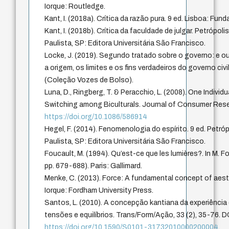
Iorque: Routledge.
Kant, I. (2018a). Crítica da razão pura. 9 ed. Lisboa: Fu
Kant, I. (2018b). Crítica da faculdade de julgar. Petrópol
Paulista, SP: Editora Universitária São Francisco.
Locke, J. (2019). Segundo tratado sobre o governo: e o
a origem, os limites e os fins verdadeiros do governo civi
(Coleção Vozes de Bolso).
Luna, D., Ringberg, T. & Peracchio, L. (2008). One Individ
Switching among Biculturals. Journal of Consumer Rese
https://doi.org/10.1086/586914
Hegel, F. (2014). Fenomenologia do espírito. 9 ed. Petró
Paulista, SP: Editora Universitária São Francisco.
Foucault, M. (1994). Qu’est-ce que les lumières?. In M. Fou
pp. 679-688). Paris: Gallimard.
Menke, C. (2013). Force: A fundamental concept of aes
Iorque: Fordham University Press.
Santos, L. (2010). A concepção kantiana da experiência
tensões e equilíbrios. Trans/Form/Ação, 33 (2), 35-76. D
https://doi.org/10.1590/S0101-31732010000200004
.