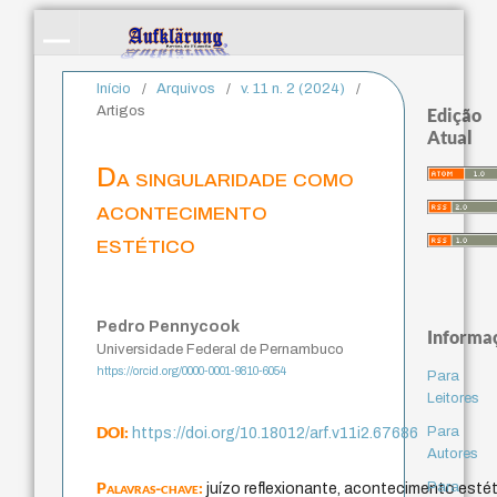
Início
/
Arquivos
/
v. 11 n. 2 (2024)
/
Artigos
Edição
Atual
Da singularidade como
acontecimento
estético
Pedro Pennycook
Informa
Universidade Federal de Pernambuco
https://orcid.org/0000-0001-9810-6054
Para
Leitores
DOI:
Para
https://doi.org/10.18012/arf.v11i2.67686
Autores
Palavras-chave:
Para
juízo reflexionante, acontecimento estéti