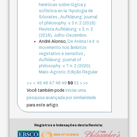
heréticas sobre lógica y
sofística en la “Apología de
Sócrates
,
Aufklärung: journal
of philosophy: v. 3 n. 2 (2016):
Revista Aufklärung. v. 3, n. 2
(2016), Julho-Dezembro
André Alonso,
De Anima I e II: o
movimento nos âmbitos
vegetativo e sensitivo
,
Aufklärung: journal of
philosophy: v. 7 n. 2 (2020):
Maio-Agosto. Edição Regular
<<
<
45
46
47
48
49
50
51
>
>>
Você também pode
iniciar uma
pesquisa avançada por similaridade
para este artigo.
Registros e Indexações desta Revista: