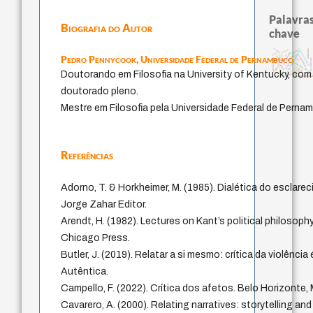
Palavras
Biografia do Autor
chave
carnap
sensus communis
falseabilidade
judaísmo
sentido
popper
código da dinastia nguyen
ética.
mulher
Pedro Pennycook,
Universidade Federal de Pernambuco
li
juízo
constituição
autenticidade
pessimismo
ren
immanuel kant
levinas
education ideolog
nome
formação
yi
gosto
revelação
redução
totalização
conjecturas
Doutorando em Filosofia na University of Kentucky, co
direito natura
doutorado pleno.
Mestre em Filosofia pela Universidade Federal de Perna
Referências
Adorno, T. & Horkheimer, M. (1985). Dialética do esclarec
Jorge Zahar Editor.
Arendt, H. (1982). Lectures on Kant’s political philosoph
Chicago Press.
Butler, J. (2019). Relatar a si mesmo: crítica da violênci
Autêntica.
Campello, F. (2022). Crítica dos afetos. Belo Horizonte,
Cavarero, A. (2000). Relating narratives: storytelling a