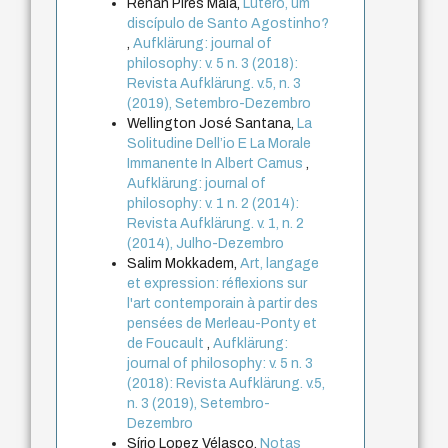
Renan Pires Maia,
Lutero, um
discípulo de Santo Agostinho?
,
Aufklärung: journal of
philosophy: v. 5 n. 3 (2018):
Revista Aufklärung. v.5, n. 3
(2019), Setembro-Dezembro
Wellington José Santana,
La
Solitudine Dell’io E La Morale
Immanente In Albert Camus
,
Aufklärung: journal of
philosophy: v. 1 n. 2 (2014):
Revista Aufklärung. v. 1, n. 2
(2014), Julho-Dezembro
Salim Mokkadem,
Art, langage
et expression: réflexions sur
l'art contemporain à partir des
pensées de Merleau-Ponty et
de Foucault
,
Aufklärung:
journal of philosophy: v. 5 n. 3
(2018): Revista Aufklärung. v.5,
n. 3 (2019), Setembro-
Dezembro
Sírio Lopez Vélasco,
Notas