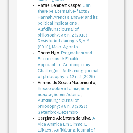
Rafael Lembert Kasper,
Can
there be alternative-facts?
Hannah Arendt’s answer and its
political implications
,
Aufklärung: journal of
philosophy: v. 5 n. 2 (2018):
Revista Aufklärung. v.5, n. 2
(2019), Maio-Agosto
Thanh Ngo,
Pragmatism and
Economics: A Flexible
Approach to Contemporary
Challenges
,
Aufklärung: journal
of philosophy: v. 12 n. 2 (2025)
Ermínio de Sousa Nascimento,
Ensaio sobre a formação e
adaptação em Adorno
,
Aufklärung: journal of
philosophy: v. 8 n. 3 (2021):
Setembro-Dezembro
Sergiano Alcântara da Silva,
A
Vida Anímica Em Simmel E
Lúkacs
,
Aufklärung: journal of