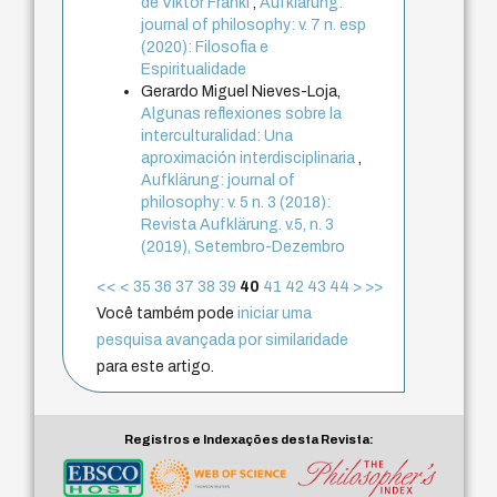
de Viktor Frankl
,
Aufklärung:
journal of philosophy: v. 7 n. esp
(2020): Filosofia e
Espiritualidade
Gerardo Miguel Nieves-Loja,
Algunas reflexiones sobre la
interculturalidad: Una
aproximación interdisciplinaria
,
Aufklärung: journal of
philosophy: v. 5 n. 3 (2018):
Revista Aufklärung. v.5, n. 3
(2019), Setembro-Dezembro
<<
<
35
36
37
38
39
40
41
42
43
44
>
>>
Você também pode
iniciar uma
pesquisa avançada por similaridade
para este artigo.
Registros e Indexações desta Revista: