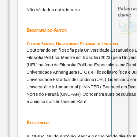
Palavras
Não há dados estatísticos.
chave
sacrifício
papel da lei
homem-medida
filosofia brasileira
protágoras
mind
guayaquil
fundamentalismo
perdó
desejo
género
experiência tempor
realidad
pedagogia
jacobi
Biografia do Autor
intolerância
palavra
j.c.m. neto
leyes
idade
animais
logos
lei
bataille
violencia
filosofias indígenas
Cleiton Santos,
Universidade Estadual de Londrina
Doutorando em filosofia pela Universidade Estadual de L
Filosofia Política. Mestre em filosofia (2023) pela Unive
(UEL) na área de Filosofia Política. Especialista em Dire
Universidade Anhanguera (LFG); e Filosofia Política e Jur
Universidade Estadual de Londrina (UEL). Licenciado em 
Universitário Internacional (UNINTER). Bacharel em Dire
Norte do Paraná (UNOPAR). Concentra suas pesquisas na
e Jurídica com ênfase em Kant.
Referências
ALMEIDA, Guido Antônio. Kant e o princípio do direito. In: