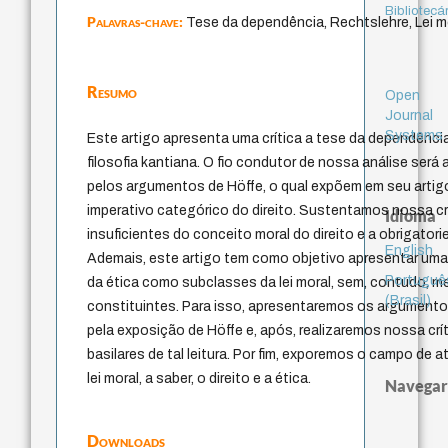
Bibliotecá
Palavras-chave:
Tese da dependência, Rechtslehre, Lei m
Resumo
Open
Journal
Systems
Este artigo apresenta uma crítica a tese da dependência
filosofia kantiana. O fio condutor de nossa análise será a
pelos argumentos de Höffe, o qual expõem em seu arti
imperativo categórico do direito. Sustentamos nossa c
Idioma
insuficientes do conceito moral do direito e a obrigatori
English
Ademais, este artigo tem como objetivo apresentar uma c
Portuguê
da ética como subclasses da lei moral, sem, contudo, 
(Brasil)
constituintes. Para isso, apresentaremos os argument
pela exposição de Höffe e, após, realizaremos nossa cr
basilares de tal leitura. Por fim, exporemos o campo de
lei moral, a saber, o direito e a ética.
Navegar
Downloads