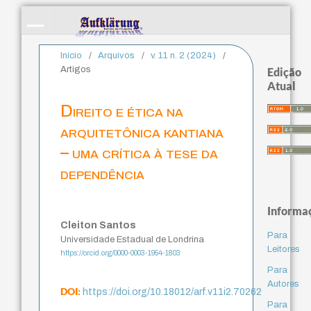
Início
/
Arquivos
/
v. 11 n. 2 (2024)
/
Artigos
Edição
Atual
Direito e ética na
arquitetônica kantiana
– uma crítica à tese da
dependência
Informa
Cleiton Santos
Para
Universidade Estadual de Londrina
Leitores
https://orcid.org/0000-0003-1954-1803
Para
Autores
DOI:
https://doi.org/10.18012/arf.v11i2.70262
Para