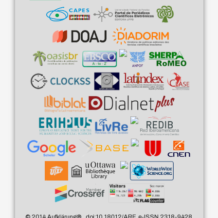
© 2014 Aufklärung
®
, doi:10.18012/ARF, e-ISSN 2318-9428,