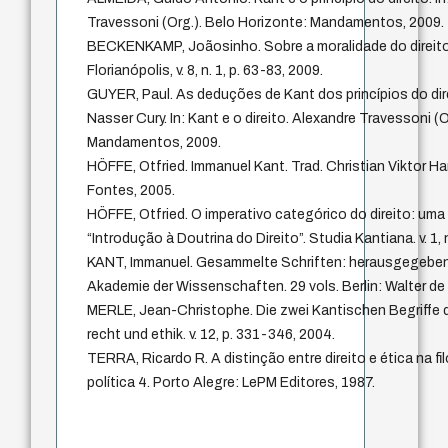
Travessoni (Org.). Belo Horizonte: Mandamentos, 2009.
BECKENKAMP, Joãosinho. Sobre a moralidade do direit
Florianópolis, v. 8, n. 1, p. 63-83, 2009.
GUYER, Paul. As deduções de Kant dos princípios do dire
Nasser Cury. In: Kant e o direito. Alexandre Travessoni (
Mandamentos, 2009.
HÖFFE, Otfried. Immanuel Kant. Trad. Christian Viktor H
Fontes, 2005.
HÖFFE, Otfried. O imperativo categórico do direito: uma
“Introdução à Doutrina do Direito”. Studia Kantiana. v. 1, 
KANT, Immanuel. Gesammelte Schriften: herausgegebe
Akademie der Wissenschaften. 29 vols. Berlin: Walter de 
MERLE, Jean-Christophe. Die zwei Kantischen Begriffe 
recht und ethik. v. 12, p. 331-346, 2004.
TERRA, Ricardo R. A distinção entre direito e ética na filo
política 4. Porto Alegre: LePM Editores, 1987.