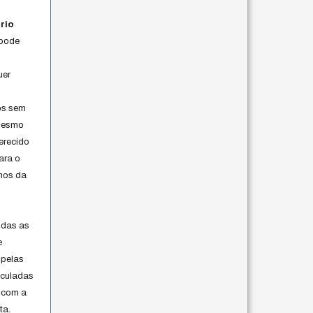
rio
 pode
uer
os sem
 mesmo
erecido
ara o
rmos da
s
odas as
e
 pelas
iculadas
 com a
ta.