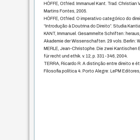
HÖFFE, Otfried. Immanuel Kant. Trad. Christian
Martins Fontes, 2005.
HÖFFE, Otfried. O imperativo categórico do dire
“Introdução à Doutrina do Direito”. Studia Kantian
KANT, Immanuel. Gesammelte Schriften: herau
Akademie der Wissenschaften. 29 vols. Berlin: Wa
MERLE, Jean-Christophe. Die zwei Kantischen B
für recht und ethik. v. 12, p. 331-346, 2004.
TERRA, Ricardo R. A distinção entre direito e étic
Filosofia política 4. Porto Alegre: LePM Editores