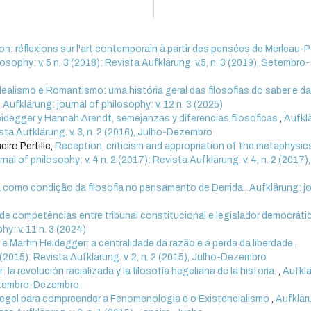
on: réflexions sur l'art contemporain à partir des pensées de Merleau-
losophy: v. 5 n. 3 (2018): Revista Aufklärung. v.5, n. 3 (2019), Setembro-
ealismo e Romantismo: uma história geral das filosofias do saber e d
,
Aufklärung: journal of philosophy: v. 12 n. 3 (2025)
eidegger y Hannah Arendt, semejanzas y diferencias filosoficas
,
Aufkl
vista Aufklärung. v. 3, n. 2 (2016), Julho-Dezembro
iro Pertille,
Reception, criticism and appropriation of the metaphysics
nal of philosophy: v. 4 n. 2 (2017): Revista Aufklärung. v. 4, n. 2 (2017)
a como condição da filosofia no pensamento de Derrida
,
Aufklärung: j
 de competências entre tribunal constitucional e legislador democrát
hy: v. 11 n. 3 (2024)
e Martin Heidegger: a centralidade da razão e a perda da liberdade
,
2 (2015): Revista Aufklärung. v. 2, n. 2 (2015), Julho-Dezembro
 la revolución racializada y la filosofía hegeliana de la historia.
,
Aufklä
 Setembro-Dezembro
Hegel para compreender a Fenomenologia e o Existencialismo
,
Aufklär