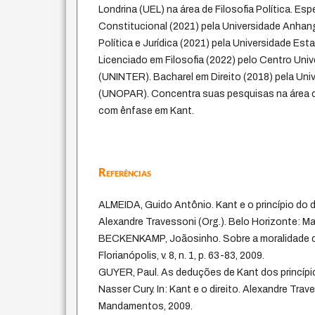
Londrina (UEL) na área de Filosofia Política. Esp
Constitucional (2021) pela Universidade Anhang
Política e Jurídica (2021) pela Universidade Est
Licenciado em Filosofia (2022) pelo Centro Unive
(UNINTER). Bacharel em Direito (2018) pela Uni
(UNOPAR). Concentra suas pesquisas na área de 
com ênfase em Kant.
Referências
ALMEIDA, Guido Antônio. Kant e o princípio do dire
Alexandre Travessoni (Org.). Belo Horizonte: 
BECKENKAMP, Joãosinho. Sobre a moralidade do
Florianópolis, v. 8, n. 1, p. 63-83, 2009.
GUYER, Paul. As deduções de Kant dos princípios
Nasser Cury. In: Kant e o direito. Alexandre Trav
Mandamentos, 2009.