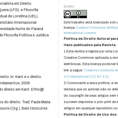
ecialista em Direito
Licença
uera (LFG); e Filosofia
adual de Londrina (UEL).
rsitário Internacional
Este trabalho está licenciado sob
licença
Creative Commons Attribut
versidade Norte do Paraná
International License
.
Filosofia Política e Jurídica
Política de Direito Autoral par
itens publicados pela Revista:
1.Esta revista é regida por uma Li
Creative Commons aplicada a rev
eletrônicas. Esta licença pode ser 
link a seguir:
Creative Commons Att
ito. In: Kant e o direito.
4.0 International (CC BY 4.0)
.
Mandamentos, 2009.
2.Consonante a essa politica, a re
 direito em Kant. Ethic@
declara que os autores são os det
do copyright de seus artigos sem r
 do direito. Trad. Paula Maria
e podem depositar o pós-print de 
essoni (Org.). Belo Horizonte:
artigos em qualquer repositório ou 
Política de Direito de Uso dos