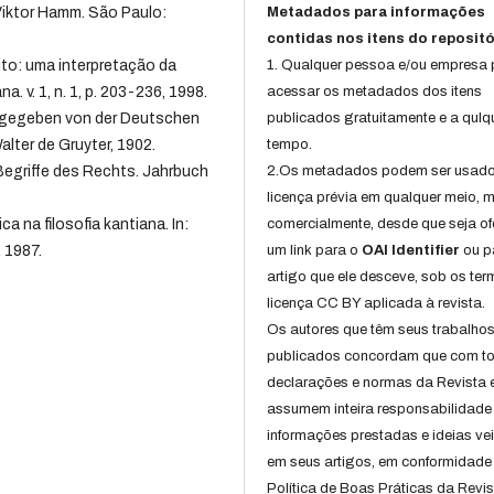
 Viktor Hamm. São Paulo:
Metadados para informações
contidas nos itens do repositó
ito: uma interpretação da
1. Qualquer pessoa e/ou empresa
a. v. 1, n. 1, p. 203-236, 1998.
acessar os metadados dos itens
sgegeben von der Deutschen
publicados gratuitamente e a qulq
lter de Gruyter, 1902.
tempo.
egriffe des Rechts. Jahrbuch
2.Os metadados podem ser usad
licença prévia em qualquer meio,
a na filosofia kantiana. In:
comercialmente, desde que seja of
, 1987.
um link para o
OAI Identifier
ou p
artigo que ele desceve, sob os te
licença CC BY aplicada à revista.
Os autores que têm seus trabalho
publicados concordam que com t
declarações e normas da Revista 
assumem inteira responsabilidade
informações prestadas e ideias ve
em seus artigos, em conformidade
Política de Boas Práticas da Revis