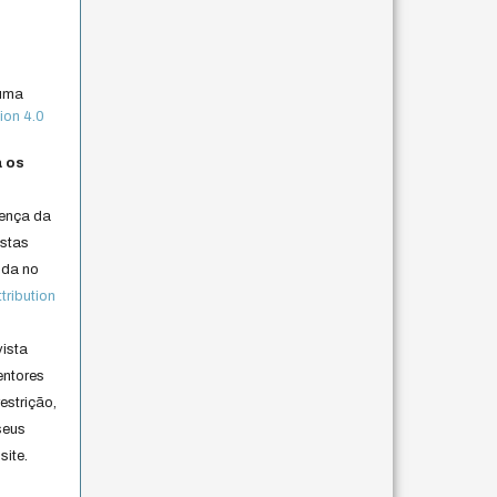
 uma
ion 4.0
a os
cença da
istas
lida no
ribution
vista
entores
estrição,
seus
site.