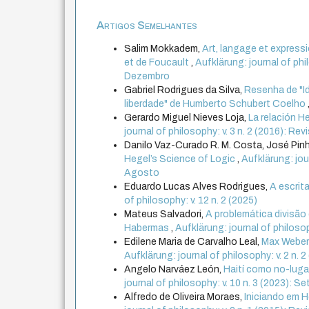
Artigos Semelhantes
Salim Mokkadem,
Art, langage et expressi
et de Foucault
,
Aufklärung: journal of phi
Dezembro
Gabriel Rodrigues da Silva,
Resenha de "Id
liberdade" de Humberto Schubert Coelho
Gerardo Miguel Nieves Loja,
La relación H
journal of philosophy: v. 3 n. 2 (2016): Re
Danilo Vaz-Curado R. M. Costa, José Pinhe
Hegel’s Science of Logic
,
Aufklärung: jour
Agosto
Eduardo Lucas Alves Rodrigues,
A escrit
of philosophy: v. 12 n. 2 (2025)
Mateus Salvadori,
A problemática divisão
Habermas
,
Aufklärung: journal of philosop
Edilene Maria de Carvalho Leal,
Max Weber 
Aufklärung: journal of philosophy: v. 2 n. 
Angelo Narváez León,
Haití como no-lugar:
journal of philosophy: v. 10 n. 3 (2023):
Alfredo de Oliveira Moraes,
Iniciando em 