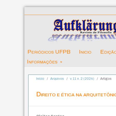
Periódicos UFPB
Inicio
Ediçã
Informações
Início
/
Arquivos
/
v. 11 n. 2 (2024)
/
Artigos
Direito e ética na arquitetôni