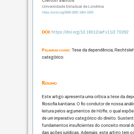
Cleiton Santos
Universidade Estadual de Londrina
https://orcid.org/0000-0003-1954-1803
DOI:
https://doi.org/10.18012/arf.v11i2.70262
Palavras-chave:
Tese da dependência, Rechtslehre
categórico
Resumo
Este artigo apresenta uma crítica a tese da dep
filosofia kantiana. O fio condutor de nossa anál
leitura pelos argumentos de Höffe, o qual expõ
de um imperativo categórico do direito. Susten
fundamentos insuficientes do conceito moral do
das ações jurídicas. Ademais, este artigo tem 