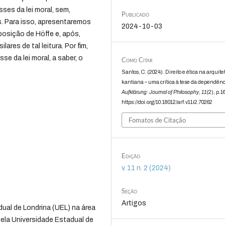
sses da lei moral, sem,
Publicado
. Para isso, apresentaremos
2024-10-03
osição de Höffe e, após,
res de tal leitura. Por fim,
 da lei moral, a saber, o
Como Citar
Santos, C. (2024). Direito e ética na arquite
kantiana – uma crítica à tese da dependênc
Aufklärung: Journal of Philosophy
,
11
(2), p.1
https://doi.org/10.18012/arf.v11i2.70262
Fomatos de Citação
Edição
v. 11 n. 2 (2024)
Seção
Artigos
dual de Londrina (UEL) na área
 pela Universidade Estadual de