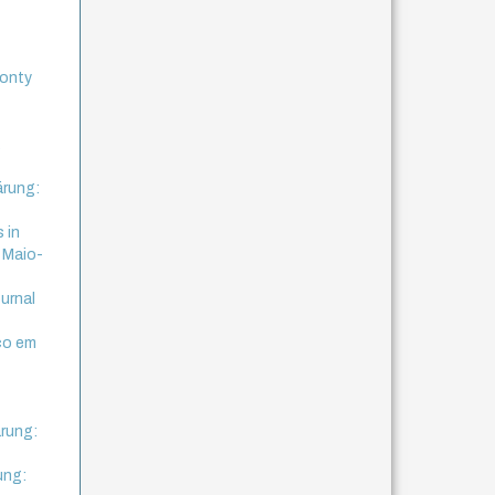
Ponty
a
ärung:
 in
, Maio-
ournal
ico em
rung:
ung: