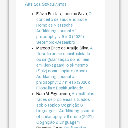
Artigos Semelhantes
Flávio Freitas, Leonice Silva,
O
conceito de saúde no Ecce
Homo de Nietzsche
,
Aufklärung: journal of
philosophy: v. 9 n. 3 (2022):
Setembro-Dezembro
Marcos Érico de Araújo Silva,
A
filosofia como espiritualidade
ou singularização do homem
em Kierkegaard: o si-mesmo
(Selv) como espírito (Aand)
,
Aufklärung: journal of
philosophy: v. 7 n. esp (2020):
Filosofia e Espiritualidade
Nara M. Figueiredo,
As múltiplas
faces de problemas situados
sob o tópico Cognição &
Linguagem
,
Aufklärung: journal
of philosophy: v. 8 n. esp (2021):
Cognição & Linguagem