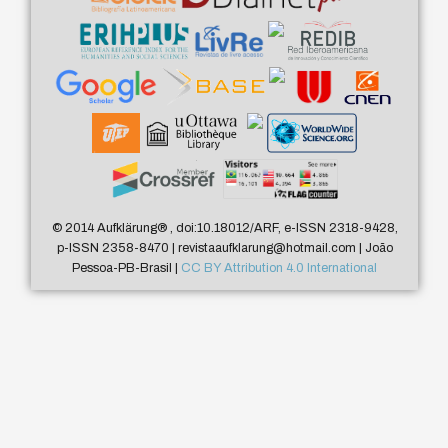
© 2014 Aufklärung
®
, doi:10.18012/ARF, e-ISSN 2318-9428,
p-ISSN 2358-8470 | revistaaufklarung@hotmail.com | João
Pessoa-PB-Brasil |
CC BY Attribution 4.0 International