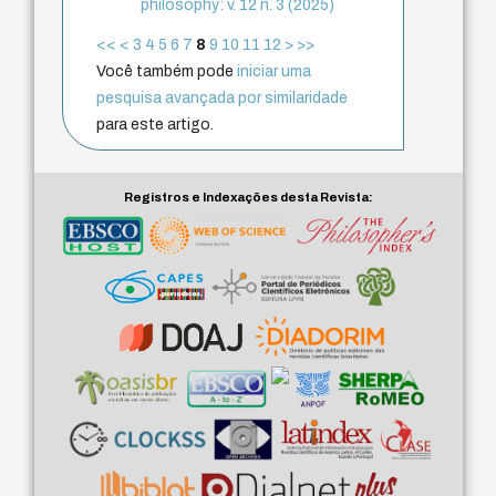
philosophy: v. 12 n. 3 (2025)
<<
<
3
4
5
6
7
8
9
10
11
12
>
>>
Você também pode
iniciar uma
pesquisa avançada por similaridade
para este artigo.
Registros e Indexações desta Revista: