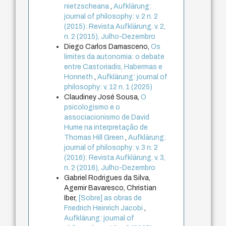
nietzscheana
,
Aufklärung:
journal of philosophy: v. 2 n. 2
(2015): Revista Aufklärung. v. 2,
n. 2 (2015), Julho-Dezembro
Diego Carlos Damasceno,
Os
limites da autonomia: o debate
entre Castoriadis, Habermas e
Honneth
,
Aufklärung: journal of
philosophy: v. 12 n. 1 (2025)
Claudiney José Sousa,
O
psicologismo e o
associacionismo de David
Hume na interpretação de
Thomas Hill Green
,
Aufklärung:
journal of philosophy: v. 3 n. 2
(2016): Revista Aufklärung. v. 3,
n. 2 (2016), Julho-Dezembro
Gabriel Rodrigues da Silva,
Agemir Bavaresco, Christian
Iber,
[Sobre] as obras de
Friedrich Heinrich Jacobi
,
Aufklärung: journal of