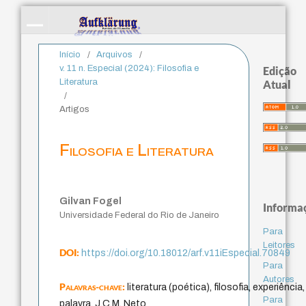
Início
/
Arquivos
/
v. 11 n. Especial (2024): Filosofia e
Edição
Literatura
Atual
/
Artigos
Filosofia e Literatura
Gilvan Fogel
Informa
Universidade Federal do Rio de Janeiro
Para
Leitores
DOI:
https://doi.org/10.18012/arf.v11iEspecial.70849
Para
Autores
Palavras-chave:
literatura (poética), filosofia, experiência,
Para
palavra, J.C.M. Neto