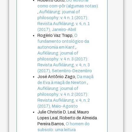
Roberto Goto,
Do filosofar
como com-pôr (algumas notas)
,
Aufklärung: journal of
philosophy: v. 4 n. 1 (2017):
Revista Aufklärung. v. 4, n. 1
(2017), Janeiro-Abril
Rogério Vaz Trapp,
O
fundamento ontológico da
autonomia em Kant
,
Aufklärung: journal of
philosophy: v. 4 n. 3 (2017):
Revista Aufklärung. v. 4, n. 3
(2017), Setembro-Dezembro
José Antônio Zago,
Da maçã
de Eva à maçã de Newton
,
Aufklärung: journal of
philosophy: v. 4 n. 2 (2017):
Revista Aufklärung. v. 4, n. 2
(2017), Maio-Agosto
Julie Christie D. Leal, Mauro
Lopes Leal, Roberto de Almeida
Pereira Barros,
O homem do
subsolo: uma leitura