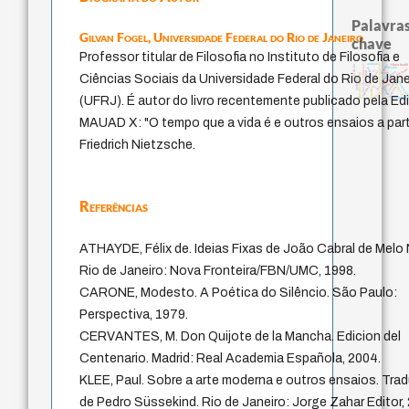
Palavras
Gilvan Fogel,
Universidade Federal do Rio de Janeiro
chave
Professor titular de Filosofia no Instituto de Filosofia e
fundamentalismo
animais
filosofias indígenas
logos
viktor frank
papel da lei
desejo
palavra
identidade naciona
lei
experiência temporal
protágoras
j.c.m. neto
leyes
filosofia brasileira
Ciências Sociais da Universidade Federal do Rio de Jane
mind
violencia
homem-medi
sacrifício
intolerância
género
jacobi
therapy
idade
bataille
perdón
(UFRJ). É autor do livro recentemente publicado pela Ed
guayaquil
MAUAD X: "O tempo que a vida é e outros ensaios a part
Friedrich Nietzsche.
Referências
ATHAYDE, Félix de. Ideias Fixas de João Cabral de Melo
Rio de Janeiro: Nova Fronteira/FBN/UMC, 1998.
CARONE, Modesto. A Poética do Silêncio. São Paulo:
Perspectiva, 1979.
CERVANTES, M. Don Quijote de la Mancha. Edicion del
Centenario. Madrid: Real Academia Española, 2004.
KLEE, Paul. Sobre a arte moderna e outros ensaios. Tra
de Pedro Süssekind. Rio de Janeiro: Jorge Zahar Editor,