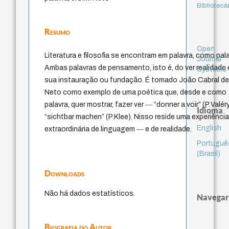
Bibliotecá
Resumo
Open
Literatura e filosofia se encontram em palavra, como pala
Journal
Ambas palavras de pensamento, isto é, do ver realidade
Systems
sua instauração ou fundação. É tomado João Cabral de
Neto como exemplo de uma poética que, desde e como
palavra, quer mostrar, fazer ver ― “donner a voir” (P.Valéry
Idioma
“sichtbar machen” (P.Klee). Nisso reside uma experiênci
English
extraordinária de linguagem ― e de realidade.
Portuguê
(Brasil)
Downloads
Não há dados estatísticos.
Navegar
Biografia do Autor