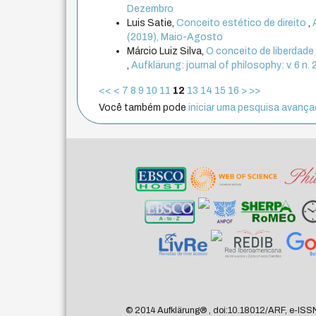
Dezembro
Luis Satie,
Conceito estético de direito
,
(2019), Maio-Agosto
Márcio Luiz Silva,
O conceito de liberdade 
,
Aufklärung: journal of philosophy: v. 6 n.
<<
<
7
8
9
10
11
12
13
14
15
16
>
>>
Você também pode
iniciar uma pesquisa avançad
© 2014 Aufklärung
®
, doi:10.18012/ARF, e-ISS