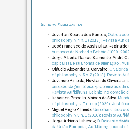
Artigos Semelhantes
Jeverton Soares dos Santos,
Outros ecos
philosophy: v. 4 n. 1 (2017): Revista Aufklär
José Francisco de Assis Dias, Reginaldo 
humanos de Norberto Bobbio (1909-200
Jorge Alberto Ramos Sarmento, André Ca
capitalista e sua forma de alienação
,
Aufk
Cláudio Alexandre S. Carvalho,
O valor d
of philosophy: v. 5 n. 2 (2018): Revista Au
Juvencio Almeida, Newton de Oliveira Lim
uma abordagem tópico-problemática da ci
Revista Aufklärung. Leibniz: no coração da
Keberson Bresolin, Maicon da Silva,
Mundo
of philosophy: v. 7 n. esp (2020): Justific
Miguel Régio Almeida,
Um olhar crítico so
philosophy: v. 3 n. 1 (2016): Revista Aufklä
Jorge Adriano Lubenow,
O Ocidente dividi
da União Europeia
,
Aufklärung: journal of 