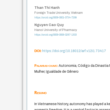
Than Thi Hanh
Foreign Trade University, Vietnam
https://orcid.org/0009-0001-0734-7299
Nguyen Cao Quy
Hanoi University of Pharmacy
https://orcid.org/0009-0006-0287-1303
DOI:
https://doi.org/10.18012/arf.v12i1.73417
Palavras-chave:
Autonomia, Código da Dinastia 
Mulher, Igualdade de Gênero
Resumo
In Vietnamese history, autonomy has played a ke
women's freedom. It is a central factor in assess