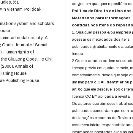
dies, (6).
artigos em qualquer repositório ou 
 in Vietnam. Political-
Política de Direito de Uso dos
Metadados para informações
xamination system and scholars
contidas nos itens do repositó
House.
1. Qualquer pessoa e/ou empresa
tnamese feudal society: A
acessar os metadados dos itens
 Code. Journal of Social
publicados gratuitamente e a qulq
3). Human rights of
tempo.
the Gia Long Code. Ho Chi
2.Os metadados podem ser usad
 (2006). Annals of
licença prévia em qualquer meio,
lishing House.
comercialmente, desde que seja of
ure Publishing House.
um link para o
OAI Identifier
ou p
artigo que ele desceve, sob os te
licença CC BY aplicada à revista.
Os autores que têm seus trabalho
publicados concordam que com t
declarações e normas da Revista 
assumem inteira responsabilidade
informações prestadas e ideias ve