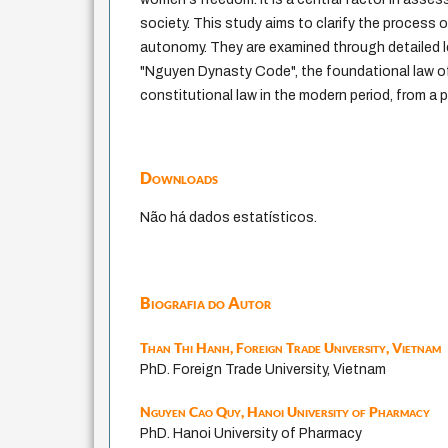
society. This study aims to clarify the process
autonomy. They are examined through detailed l
"Nguyen Dynasty Code", the foundational law o
constitutional law in the modern period, from a 
Downloads
Não há dados estatísticos.
Biografia do Autor
Than Thi Hanh,
Foreign Trade University, Vietnam
PhD. Foreign Trade University, Vietnam
Nguyen Cao Quy,
Hanoi University of Pharmacy
PhD. Hanoi University of Pharmacy