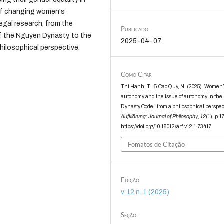
 of changing women's
egal research, from the
Publicado
f the Nguyen Dynasty, to the
2025-04-07
philosophical perspective.
Como Citar
Thi Hanh, T., & Cao Quy, N. (2025). Women
autonomy and the issue of autonomy in th
Dynasty Code" from a philosophical perspec
Aufklärung: Journal of Philosophy
,
12
(1), p.1
https://doi.org/10.18012/arf.v12i1.73417
Fomatos de Citação
Edição
v. 12 n. 1 (2025)
Seção