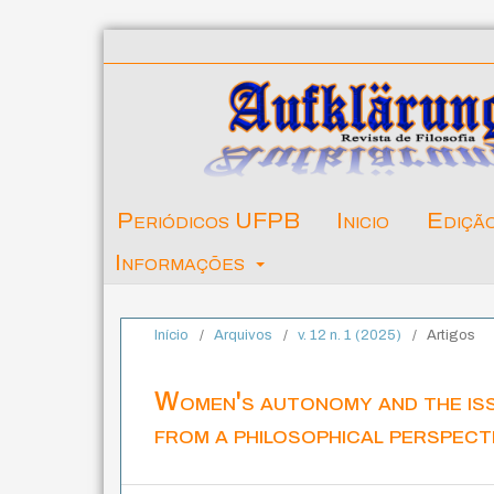
Periódicos UFPB
Inicio
Ediçã
Informações
Início
/
Arquivos
/
v. 12 n. 1 (2025)
/
Artigos
Women's autonomy and the is
from a philosophical perspect