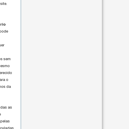
site.
rio
 pode
uer
os sem
 mesmo
erecido
ara o
rmos da
s
odas as
e
 pelas
iculadas