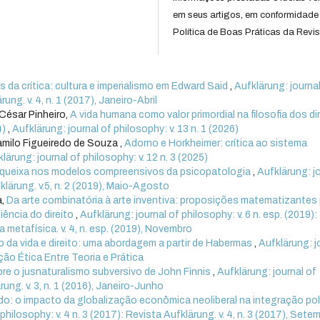
em seus artigos, em conformidade
Política de Boas Práticas da Revis
 da crítica: cultura e imperialismo em Edward Said
,
Aufklärung: journa
ung. v. 4, n. 1 (2017), Janeiro-Abril
César Pinheiro,
A vida humana como valor primordial na filosofia dos di
4)
,
Aufklärung: journal of philosophy: v. 13 n. 1 (2026)
milo Figueiredo de Souza ,
Adorno e Horkheimer: crítica ao sistema
lärung: journal of philosophy: v. 12 n. 3 (2025)
a queixa nos modelos compreensivos da psicopatologia
,
Aufklärung: j
fklärung. v.5, n. 2 (2019), Maio-Agosto
a,
Da arte combinatória à arte inventiva: proposições matematizantes
ência do direito
,
Aufklärung: journal of philosophy: v. 6 n. esp. (2019):
 metafísica. v. 4, n. esp. (2019), Novembro
 da vida e direito: uma abordagem a partir de Habermas
,
Aufklärung: j
ação Ética Entre Teoria e Prática
bre o jusnaturalismo subversivo de John Finnis
,
Aufklärung: journal of
rung. v. 3, n. 1 (2016), Janeiro-Junho
do: o impacto da globalização econômica neoliberal na integração pol
philosophy: v. 4 n. 3 (2017): Revista Aufklärung. v. 4, n. 3 (2017), Sete