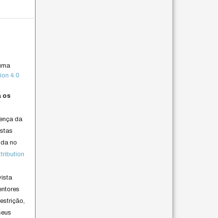
 uma
ion 4.0
a os
cença da
istas
lida no
ribution
vista
entores
estrição,
seus