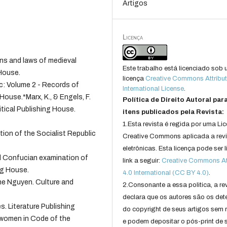
Artigos
Licença
ons and laws of medieval
Este trabalho está licenciado sob
House.
licença
Creative Commons Attribut
c: Volume 2 - Records of
International License
.
ouse.*Marx, K., & Engels, F.
Política de Direito Autoral par
tical Publishing House.
itens publicados pela Revista:
1.Esta revista é regida por uma Li
ion of the Socialist Republic
Creative Commons aplicada a rev
eletrônicas. Esta licença pode ser 
d Confucian examination of
link a seguir:
Creative Commons Att
ng House.
4.0 International (CC BY 4.0)
.
the Nguyen. Culture and
2.Consonante a essa politica, a re
declara que os autores são os det
es. Literature Publishing
do copyright de seus artigos sem r
f women in Code of the
e podem depositar o pós-print de 