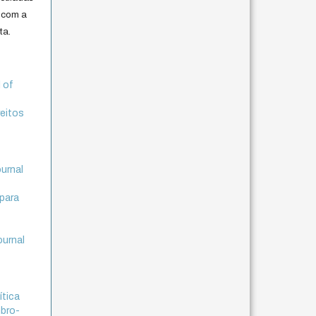
 com a
ta.
l of
reitos
ournal
 para
ournal
ítica
mbro-