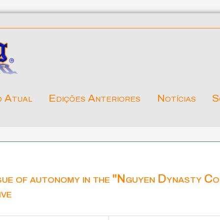
o Atual
Edições Anteriores
Notícias
S
sue of autonomy in the "Nguyen Dynasty Co
ive