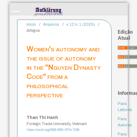
Início
/
Arquivos
/
v. 12 n. 1 (2025)
/
Artigos
Edição
Atual
Women's autonomy and
the issue of autonomy
in the "Nguyen Dynasty
Code" from a
philosophical
Informa
perspective
Para
Leitores
Than Thi Hanh
Para
Foreign Trade University, Vietnam
Autores
https://orcid.org/0009-0001-0734-7299
Para