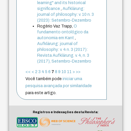
learning" and its historical
significance
,
Aufklärung:
journal of philosophy: v. 10 n. 3
(2023): Setembro-Dezembro
Rogério Vaz Trapp,
O
fundamento ontológico da
autonomia em Kant
,
Aufklärung: journal of
philosophy: v. 4 n. 3 (2017):
Revista Aufklärung. v. 4, n. 3
(2017), Setembro-Dezembro
<<
<
2
3
4
5
6
7
8
9
10
11
>
>>
Você também pode
iniciar uma
pesquisa avançada por similaridade
para este artigo.
Registros e Indexações desta Revista: