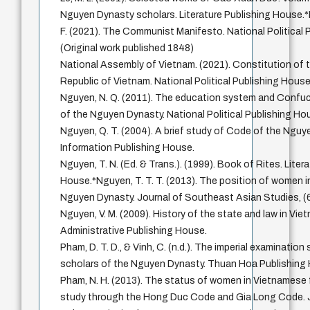
Nguyen Dynasty scholars. Literature Publishing House.*M
F. (2021). The Communist Manifesto. National Political 
(Original work published 1848)
National Assembly of Vietnam. (2021). Constitution of t
Republic of Vietnam. National Political Publishing House
Nguyen, N. Q. (2011). The education system and Confu
of the Nguyen Dynasty. National Political Publishing Ho
Nguyen, Q. T. (2004). A brief study of Code of the Nguy
Information Publishing House.
Nguyen, T. N. (Ed. & Trans.). (1999). Book of Rites. Liter
House.*Nguyen, T. T. T. (2013). The position of women 
Nguyen Dynasty. Journal of Southeast Asian Studies, (6
Nguyen, V. M. (2009). History of the state and law in Viet
Administrative Publishing House.
Pham, D. T. D., & Vinh, C. (n.d.). The imperial examinatio
scholars of the Nguyen Dynasty. Thuan Hoa Publishing
Pham, N. H. (2013). The status of women in Vietnamese 
study through the Hong Duc Code and Gia Long Code. J