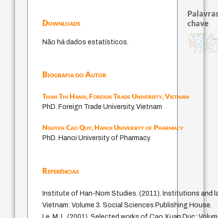
Palavras
Downloads
chave
japanese education thoughts
sensus communis
carnap
popper
código da dinastia nguyen
virtue ethics
judaísmo
immanuel kant
constituição
descartes
juízo
mulhe
Não há dados estatísticos.
education ideology
conjecturas
fukuzawa yukichi
li
formação
yi
direito natural
sentido
redução
ética.
gosto
ren
nome
Biografia do Autor
Than Thi Hanh,
Foreign Trade University, Vietnam
PhD. Foreign Trade University, Vietnam
Nguyen Cao Quy,
Hanoi University of Pharmacy
PhD. Hanoi University of Pharmacy
Referências
Institute of Han-Nom Studies. (2011). Institutions and 
Vietnam: Volume 3. Social Sciences Publishing House.
Le, M. L. (2001). Selected works of Cao Xuan Duc: Volum