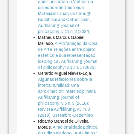
communication in Vietnam, a
dialectical and historical
Materialist analysis through
Buddhism and Catholicism
,
Aufklärung: journal of
philosophy: v. 11 n. 3 (2024)
Matheus Marcus Gabriel
Mellado,
A Profanação da Obra
de Arte: relações entre objeto
estético e sua representação
ideológica
,
Aufklärung: journal
of philosophy: v. 13 n. 1 (2026)
Gerardo Miguel Nieves-Loja,
Algunas reflexiones sobre la
interculturalidad: Una
aproximación interdisciplinaria
,
Aufklärung: journal of
philosophy: v. 5 n. 3 (2018):
Revista Aufklärung. v.5, n. 3
(2019), Setembro-Dezembro
Ricardo Manoel de Oliveira
Morais,
A racionalidade política
do Édipo piedoso
,
Aufklärung: