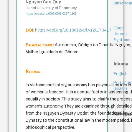
Nguyen Cao Quy
Bibliotecá
Hanoi University of Pharmacy
https://orcid.org/0009-0006-0287-1303
Open
DOI:
https://doi.org/10.18012/arf.v12i1.73417
Journal
Systems
Palavras-chave:
Autonomia, Código da Dinastia Nguyen, 
Mulher, Igualdade de Gênero
Idioma
Resumo
English
Portuguê
In Vietnamese history, autonomy has played a key role i
(Brasil)
of women's freedom. It is a central factor in assessing t
equality in society. This study aims to clarify the proce
women's autonomy. They are examined through detailed 
Navegar
from the "Nguyen Dynasty Code", the foundational law 
Dynasty, to the constitutional law in the modern period, 
philosophical perspective.