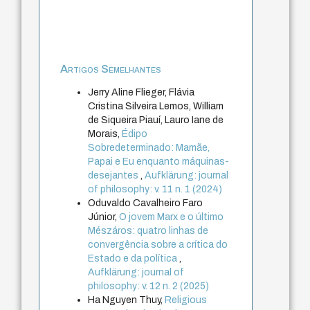
Artigos Semelhantes
Jerry Aline Flieger, Flávia
Cristina Silveira Lemos, William
de Siqueira Piauí, Lauro Iane de
Morais,
Édipo
Sobredeterminado: Mamãe,
Papai e Eu enquanto máquinas-
desejantes
,
Aufklärung: journal
of philosophy: v. 11 n. 1 (2024)
Oduvaldo Cavalheiro Faro
Júnior,
O jovem Marx e o último
Mészáros: quatro linhas de
convergência sobre a crítica do
Estado e da política
,
Aufklärung: journal of
philosophy: v. 12 n. 2 (2025)
Ha Nguyen Thuy,
Religious