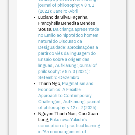
journal of philosophy: v. 8 n. 1
(2021): Janeiro-Abril
Luciano da Silva Façanha,
Francyhélia Benedita Mendes
Sousa,
Da criança apresentada
no Emílio ao hipotético homem
natural do Discurso da
Desigualdade: aproximações a
partir do viés da linguagem do
Ensaio sobre a origem das
línguas
,
Aufklärung: journal of
philosophy: v. 8 n. 3 (2021):
Setembro-Dezembro
Thanh Ngo,
Pragmatism and
Economics: A Flexible
Approach to Contemporary
Challenges
,
Aufklärung: journal
of philosophy: v. 12 n. 2 (2025)
Nguyen Thanh Nam, Cao Xuan
Long,
Fukuzawa Yukichi's
conception of practical learning
in "An encouragement of