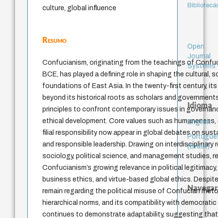
Bibliotecá
culture, global influence
Resumo
Open
Journal
Confucianism, originating from the teachings of Confuc
Systems
BCE, has played a defining role in shaping the cultural, so
foundations of East Asia. In the twenty-first century, it
beyond its historical roots as scholars and government
Idioma
principles to confront contemporary issues in governanc
ethical development. Core values such as humaneness, m
English
filial responsibility now appear in global debates on susta
Portuguê
and responsible leadership. Drawing on interdisciplinary
(Brasil)
sociology, political science, and management studies, r
Confucianism’s growing relevance in political legitimacy
business ethics, and virtue-based global ethics. Despite
Navegar
remain regarding the political misuse of Confucian rheto
hierarchical norms, and its compatibility with democratic 
continues to demonstrate adaptability, suggesting that i