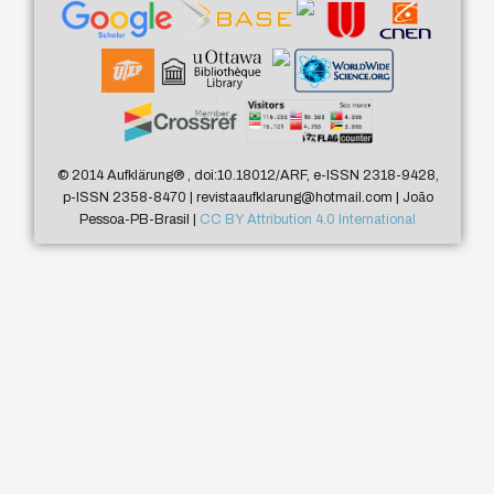
© 2014 Aufklärung
®
, doi:10.18012/ARF, e-ISSN 2318-9428,
p-ISSN 2358-8470 | revistaaufklarung@hotmail.com | João
Pessoa-PB-Brasil |
CC BY Attribution 4.0 International