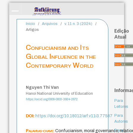
Início
/
Arquivos
/
v. 11 n. 3 (2024)
/
Artigos
Edição
Atual
Confucianism and Its
Global Influence in the
Contemporary World
Nguyen Thi Van
Informa
Hanoi National University of Education
https://orcid.org/0009-0003-3684-2672
Para
Leitores
DOI:
Para
https://doi.org/10.18012/arf.v11i3.77587
Autores
Palavras-chave:
Para
Confucianism, moral governance, relation