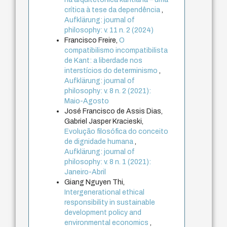
crítica à tese da dependência
,
Aufklärung: journal of
philosophy: v. 11 n. 2 (2024)
Francisco Freire,
O
compatibilismo incompatibilista
de Kant: a liberdade nos
interstícios do determinismo
,
Aufklärung: journal of
philosophy: v. 8 n. 2 (2021):
Maio-Agosto
José Francisco de Assis Dias,
Gabriel Jasper Kracieski,
Evolução filosófica do conceito
de dignidade humana
,
Aufklärung: journal of
philosophy: v. 8 n. 1 (2021):
Janeiro-Abril
Giang Nguyen Thi,
Intergenerational ethical
responsibility in sustainable
development policy and
environmental economics
,