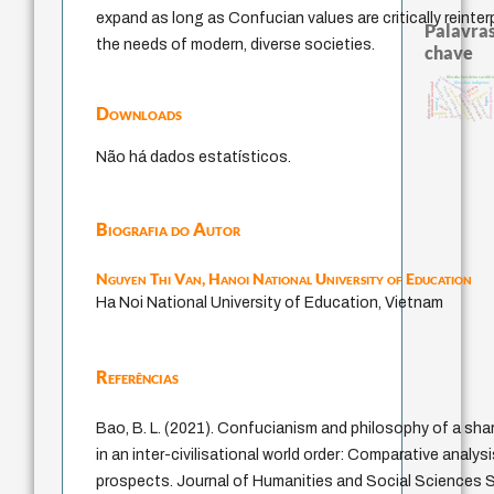
expand as long as Confucian values are critically reinte
Palavras
the needs of modern, diverse societies.
chave
leyes
filosofia brasileira
sacrifíci
homem-medida
identidade nacional
filosofias indígenas
metafísica do tempo
género
history of philosophy
literatura (poética)
experiência temporal
palavra
protágoras
jacobi
fundamentalismo
direito romano
lei
logos
intolerância
mind
pedagogia
Downloads
idade
perdón
j.c.m. neto
Não há dados estatísticos.
Biografia do Autor
Nguyen Thi Van,
Hanoi National University of Education
Ha Noi National University of Education, Vietnam
Referências
Bao, B. L. (2021). Confucianism and philosophy of a sh
in an inter-civilisational world order: Comparative analysi
prospects. Journal of Humanities and Social Sciences St