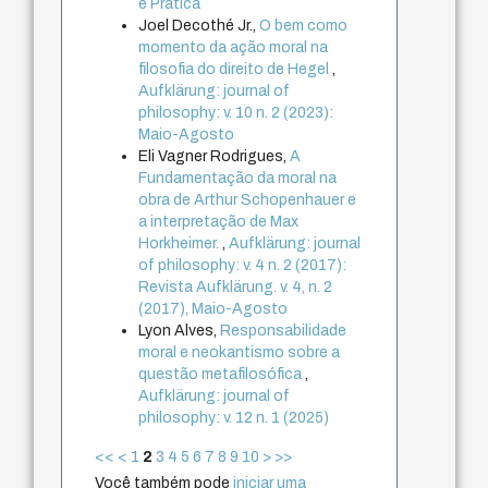
e Prática
Joel Decothé Jr.,
O bem como
momento da ação moral na
filosofia do direito de Hegel
,
Aufklärung: journal of
philosophy: v. 10 n. 2 (2023):
Maio-Agosto
Eli Vagner Rodrigues,
A
Fundamentação da moral na
obra de Arthur Schopenhauer e
a interpretação de Max
Horkheimer.
,
Aufklärung: journal
of philosophy: v. 4 n. 2 (2017):
Revista Aufklärung. v. 4, n. 2
(2017), Maio-Agosto
Lyon Alves,
Responsabilidade
moral e neokantismo sobre a
questão metafilosófica
,
Aufklärung: journal of
philosophy: v. 12 n. 1 (2025)
<<
<
1
2
3
4
5
6
7
8
9
10
>
>>
Você também pode
iniciar uma