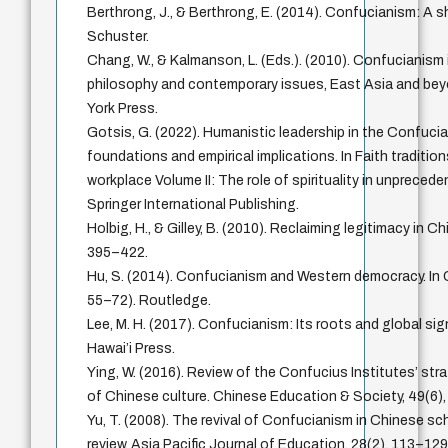
Berthrong, J., & Berthrong, E. (2014). Confucianism: A 
Schuster.
Chang, W., & Kalmanson, L. (Eds.). (2010). Confucianism 
philosophy and contemporary issues, East Asia and bey
York Press.
Gotsis, G. (2022). Humanistic leadership in the Confuci
foundations and empirical implications. In Faith tradition
workplace Volume II: The role of spirituality in unpreced
Springer International Publishing.
Holbig, H., & Gilley, B. (2010). Reclaiming legitimacy in Chi
395–422.
Hu, S. (2014). Confucianism and Western democracy. In
55–72). Routledge.
Lee, M. H. (2017). Confucianism: Its roots and global sig
Hawai’i Press.
Ying, W. (2016). Review of the Confucius Institutes’ str
of Chinese culture. Chinese Education & Society, 49(6)
Yu, T. (2008). The revival of Confucianism in Chinese sch
review. Asia Pacific Journal of Education, 28(2), 113–129