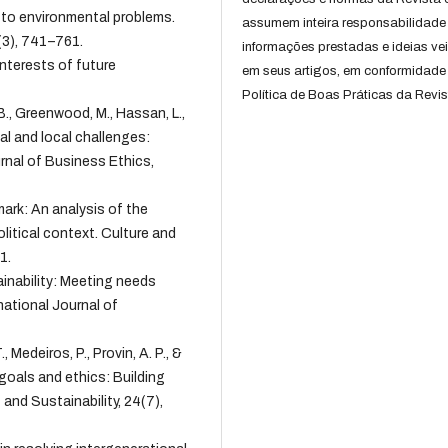
to environmental problems.
assumem inteira responsabilidade
(3), 741–761.
informações prestadas e ideias ve
interests of future
em seus artigos, em conformidade
Política de Boas Práticas da Revis
 B., Greenwood, M., Hassan, L.,
bal and local challenges:
rnal of Business Ethics,
mark: An analysis of the
olitical context. Culture and
1.
ainability: Meeting needs
national Journal of
, Medeiros, P., Provin, A. P., &
goals and ethics: Building
and Sustainability, 24(7),