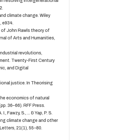
 in resolving intergenerational
2.
 and climate change. Wiley
, e934.
se of John Rawls theory of
urnal of Arts and Humanities,
 Industrial revolutions,
nment. Twenty-First Century
c, and Digital
tional justice. In Theorising
f the economics of natural
(pp. 36–66). RFF Press.
., Fawzy, S., ... & Yap, P. S.
ing climate change and other
etters, 21(1), 55–80.