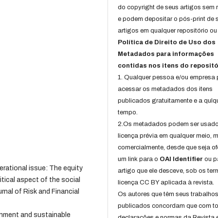
do copyright de seus artigos sem r
e podem depositar o pós-print de 
artigos em qualquer repositório ou 
Política de Direito de Uso dos
Metadados para informações
contidas nos itens do repositó
1. Qualquer pessoa e/ou empresa
acessar os metadados dos itens
publicados gratuitamente e a qulq
tempo.
2.Os metadados podem ser usad
licença prévia em qualquer meio,
comercialmente, desde que seja of
um link para o
OAI Identifier
ou p
nerational issue: The equity
artigo que ele desceve, sob os te
itical aspect of the social
licença CC BY aplicada à revista.
rnal of Risk and Financial
Os autores que têm seus trabalho
publicados concordam que com t
onment and sustainable
declarações e normas da Revista 