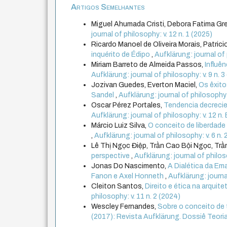
Artigos Semelhantes
Miguel Ahumada Cristi, Debora Fatima Gre
journal of philosophy: v. 12 n. 1 (2025)
Ricardo Manoel de Oliveira Morais, Patrici
inquérito de Édipo
,
Aufklärung: journal of
Miriam Barreto de Almeida Passos,
Influê
Aufklärung: journal of philosophy: v. 9 n
Jozivan Guedes, Everton Maciel,
Os êxito
Sandel
,
Aufklärung: journal of philosophy:
Oscar Pérez Portales,
Tendencia decrecien
Aufklärung: journal of philosophy: v. 12 n.
Márcio Luiz Silva,
O conceito de liberdade 
,
Aufklärung: journal of philosophy: v. 6 n.
Lê Thị Ngọc Điệp, Trần Cao Bội Ngọc, Tr
perspective
,
Aufklärung: journal of philos
Jonas Do Nascimento,
A Dialética da E
Fanon e Axel Honneth
,
Aufklärung: journa
Cleiton Santos,
Direito e ética na arquit
philosophy: v. 11 n. 2 (2024)
Wescley Fernandes,
Sobre o conceito de
(2017): Revista Aufklärung. Dossiê Teoria Cr