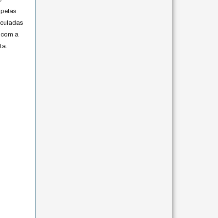
 pelas
iculadas
 com a
ta.