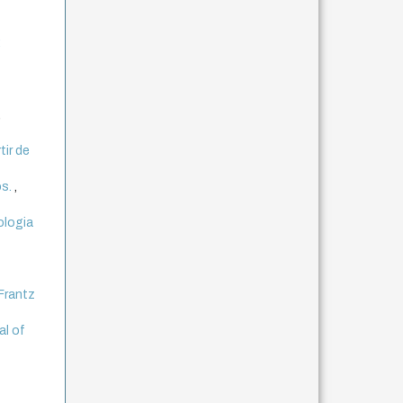
:
,
tir de
os.
,
ologia
Frantz
al of