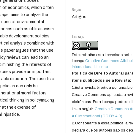
ure generations poses
ch of economics, which often
Seção
 paper aims to analyze the
Artigos
e lens of environmental
eories such as utilitarianism
nable development policies.
Licença
tical analysis combined with
he paper argues that the use
Este trabalho está licenciado sob
icy reviews can lead to an
licença
Creative Commons Attribut
diminishing the interests of
International License
.
eories provide an important
Política de Direito Autoral par
table direction. The results of
itens publicados pela Revista:
olicies can only be
1.Esta revista é regida por uma Li
enerational moral factors.
Creative Commons aplicada a rev
tical thinking in policymaking,
eletrônicas. Esta licença pode ser 
 at the expense of
link a seguir:
Creative Commons Att
 injustice.
4.0 International (CC BY 4.0)
.
2.Consonante a essa politica, a re
declara que os autores são os det