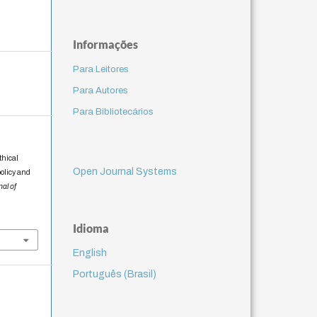
Informações
Para Leitores
Para Autores
Para Bibliotecários
thical
Open Journal Systems
olicy and
nal of
Idioma
English
Português (Brasil)