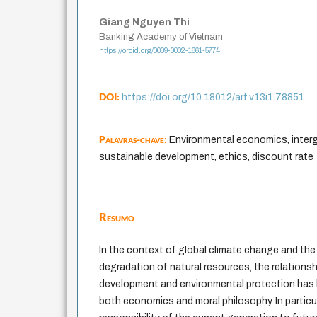
Giang Nguyen Thi
Banking Academy of Vietnam
https://orcid.org/0009-0002-1661-5774
DOI:
https://doi.org/10.18012/arf.v13i1.78851
Palavras-chave:
Environmental economics, interg
sustainable development, ethics, discount rate
Resumo
In the context of global climate change and the
degradation of natural resources, the relation
development and environmental protection has 
both economics and moral philosophy. In particul