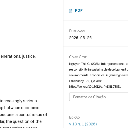
PDF
Publicado
2026-05-26
enerational justice,
Como Citar
Nguyen Thi, G. (2026). Intergenerational e
responsibility in sustainable development p
environmental economics.
Aufklärung: Jour
Philosophy
,
13
(1), e.78851.
https://doi.org/10.18012/arf.v13i1.78851
Fomatos de Citação
 increasingly serious
ship between economic
become a central issue of
Edição
ar, the question of the
v. 13 n. 1 (2026)