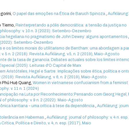
gorini,
O papel das emoções na Ética de Baruch Spinoza
,
Aufklärung
o Tierno,
Reinterpretando a pólis democrática: a tensão da justiça no
 philosophy: v. 10 n. 3 (2023): Setembro-Dezembro
ncia hegeliana no pragmatismo de John Dewey: alguns apontamentos
. 3 (2022): Setembro-Dezembro
s e os limites morais do utilitarismo de Bentham: uma abordagem a par
 v. 5 n. 2 (2018): Revista Aufklärung. v.5, n. 2 (2019), Maio-Agosto
te de la tasa de ganancia. Debates actuales sobre los limites intern
 Especial (2025): Leituras d'O Capital de Marx
em Aristóteles, Hegel e Sartre: Implicações sobre ética, política e ont
 2 (2019): Revista Aufklärung. v. 6, n. 2 (2019), Maio-Agosto
ần Phú Huệ Quang,
Women in vietnamese confucianism from a feminist
ophy: v. 11 n. 1 (2024)
mancipação na Luta por Reconhecimento:Pensando com Georg Hegel, 
l of philosophy: v. 9 n. 2 (2022): Maio-Agosto
etônica kantiana – uma crítica à tese da dependência
,
Aufklärung: journ
 tolerância em Habermas
,
Aufklärung: journal of philosophy: v. 4 n. esp.
ítica, Política e Direito, v. 4, n. esp. (2017), Maio