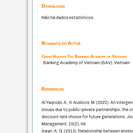
Downloads
Não há dados estatísticos.
Biografia do Autor
Giang Nguyen Thi,
Banking Academy of Vietnam
Banking Academy of Vietnam (BAV), Vietnam
Referências
Al Yaqoobi, A., & Ausloos, M. (2022). An interge
issues due to public–private partnerships; the cr
discount rate choice for future generations. Jou
Management, 15(2), 49.
Awan, A. G. (2013). Relationship between envir