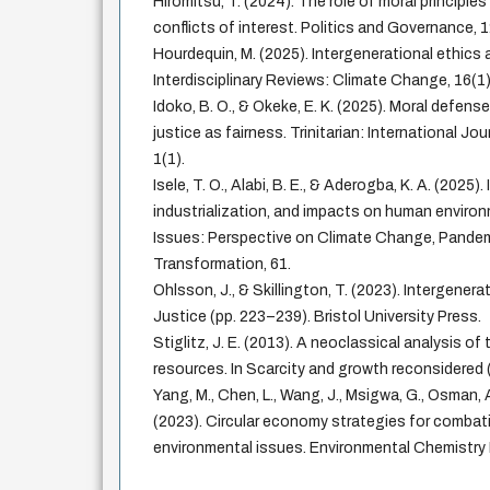
Hiromitsu, T. (2024). The role of moral principles
conflicts of interest. Politics and Governance, 1
Hourdequin, M. (2025). Intergenerational ethics
Interdisciplinary Reviews: Climate Change, 16(1)
Idoko, B. O., & Okeke, E. K. (2025). Moral defen
justice as fairness. Trinitarian: International Jo
1(1).
Isele, T. O., Alabi, B. E., & Aderogba, K. A. (2025).
industrialization, and impacts on human enviro
Issues: Perspective on Climate Change, Pandemi
Transformation, 61.
Ohlsson, J., & Skillington, T. (2023). Intergenera
Justice (pp. 223–239). Bristol University Press.
Stiglitz, J. E. (2013). A neoclassical analysis o
resources. In Scarcity and growth reconsidered 
Yang, M., Chen, L., Wang, J., Msigwa, G., Osman, A. I
(2023). Circular economy strategies for combat
environmental issues. Environmental Chemistry L