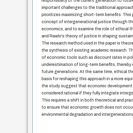
responsibility of the current generation to fut
important challenges to the traditional approa
prioritizes maximizing short-term benefits. This
concept of intergenerational justice through th
economics, and to examine the role of ethical th
and Rawls's theory of justice in shaping sustai
The research method used in the paper is theore
the synthesis of existing academic research. T
of economic tools such as discount rates in pol
underestimation of long-term benefits, thereby 
future generations. At the same time, ethical th
basis for reshaping this approach in a more equi
the study suggest that economic development p
considered rational if they fully integrate interg
This requires a shift in both theoretical and prac
to ensure that economic growth does not occur
environmental degradation and intergenerational