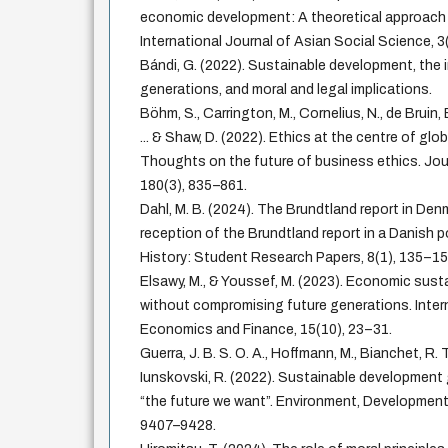
economic development: A theoretical approach 
International Journal of Asian Social Science, 3
Bándi, G. (2022). Sustainable development, the 
generations, and moral and legal implications.
Böhm, S., Carrington, M., Cornelius, N., de Bruin,
... & Shaw, D. (2022). Ethics at the centre of glo
Thoughts on the future of business ethics. Jou
180(3), 835–861.
Dahl, M. B. (2024). The Brundtland report in Den
reception of the Brundtland report in a Danish p
History: Student Research Papers, 8(1), 135–15
Elsawy, M., & Youssef, M. (2023). Economic sust
without compromising future generations. Inter
Economics and Finance, 15(10), 23–31.
Guerra, J. B. S. O. A., Hoffmann, M., Bianchet, R. T.
Iunskovski, R. (2022). Sustainable development 
“the future we want”. Environment, Development 
9407–9428.