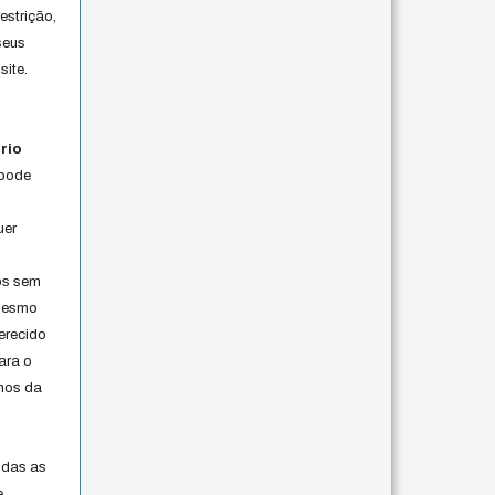
estrição,
seus
site.
rio
 pode
uer
os sem
 mesmo
erecido
ara o
rmos da
s
odas as
e