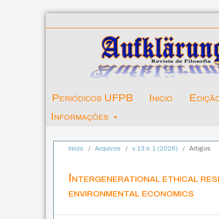
Periódicos UFPB
Inicio
Ediçã
Informações
Início
/
Arquivos
/
v. 13 n. 1 (2026)
/
Artigos
Intergenerational ethical resp
environmental economics