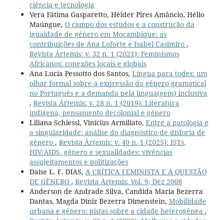
ciência e tecnologia
Vera Fátima Gasparetto, Hélder Pires Amâncio, Hélio
Maúngue,
O campo dos estudos e a construção da
igualdade de gênero em Moçambique: as
contribuições de Ana Loforte e Isabel Casimiro
,
Revista Ártemis: v. 32 n. 1 (2021): Feminismos
Africanos: conexões locais e globais
Ana Lucia Pessotto dos Santos,
Língua para todes: um
olhar formal sobre a expressão do gênero gramatical
no Português e a demanda pela língua(gem) inclusiva
,
Revista Ártemis: v. 28 n. 1 (2019): Literatura
indígena, pensamento decolonial e gênero
Liliana Schiessl, Vinícius Armiliato,
Entre a patologia e
a singularidade: análise do diagnóstico de disforia de
gênero
,
Revista Ártemis: v. 40 n. 1 (2025): ISTs,
HIV/AIDS, gênero e sexualidades: vivências
assujeitamentos e politizações
Daise L. F. DIAS,
A CRÍTICA FEMINISTA E A QUESTÃO
DE GÊNERO
,
Revista Ártemis: Vol. 9, Dez 2008
Anderson de Andrade Silva, Candida Maria Bezerra
Dantas, Magda Diniz Bezerra Dimenstein,
Mobilidade
urbana e gênero: pistas sobre a cidade heterogênea
,