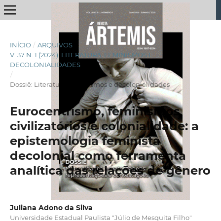
INÍCIO
/
ARQUIVOS
/
V. 37 N. 1 (2024): LITERATURA, FEMINISMOS E
DECOLONIALIDADES
/
Dossiê: Literatura, feminismos e decolonialidades
Eurocentrismo, feminismos
civilizatórios e colonialidade: a
epistemologia feminista
decolonial como ferramenta
analítica das relações de gênero
Juliana Adono da Silva
Universidade Estadual Paulista "Júlio de Mesquita Filho"