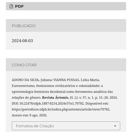
PDF
PUBLICADO
2024-08-03
COMO CITAR
ADONO DA SILVA, Juliana; VIANNA POSSAS, Lidia Maria.
Eurocentrismo, feminismos civilizatórios e colonialidade: a
epistemologia feminista decolonial como ferramenta analítica das
relações de gênero.
Revista Ártemis
,
[S. l.]
, v. 37, n. 1, p. 11–20, 2024.
DOI: 10.22478/ufpb.1887-8214.2024v37n1.70782. Disponível em:
https://periodicos.ufpb.br/index.php/artemis/article/view/70782.
Acesso em: 9 ago. 2026.
Fomatos de Citação