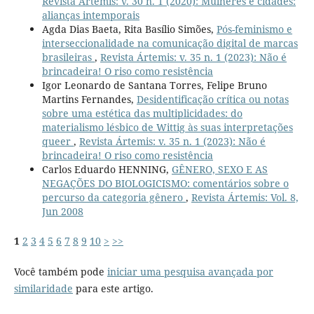
Revista Ártemis: v. 30 n. 1 (2020): Mulheres e cidades:
alianças intemporais
Agda Dias Baeta, Rita Basílio Simões,
Pós-feminismo e
interseccionalidade na comunicação digital de marcas
brasileiras
,
Revista Ártemis: v. 35 n. 1 (2023): Não é
brincadeira! O riso como resistência
Igor Leonardo de Santana Torres, Felipe Bruno
Martins Fernandes,
Desidentificação crítica ou notas
sobre uma estética das multiplicidades: do
materialismo lésbico de Wittig às suas interpretações
queer
,
Revista Ártemis: v. 35 n. 1 (2023): Não é
brincadeira! O riso como resistência
Carlos Eduardo HENNING,
GÊNERO, SEXO E AS
NEGAÇÕES DO BIOLOGICISMO: comentários sobre o
percurso da categoria gênero
,
Revista Ártemis: Vol. 8,
Jun 2008
1
2
3
4
5
6
7
8
9
10
>
>>
Você também pode
iniciar uma pesquisa avançada por
similaridade
para este artigo.