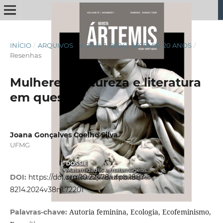
INÍCIO
/
ARQUIVOS
/
V. 38 N. 1 (2024): ÁRTEMIS: 20 ANOS
/
Resenhas
Mulheres, natureza e literatura
em questão
Joana Gonçalves Coelho Silva
UFMG
DOI:
https://doi.org/10.22478/ufpb.1887-
8214.2024v38n1.72201
Autoria feminina, Ecologia, Ecofeminismo,
Palavras-chave: