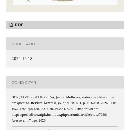
PDF
PUBLICADO
2024-12-18
COMO CITAR
GONÇALVES COELHO SILVA, Joana. Mulheres, natureza e literatura
em questão.
Revista Ártemis
,
[S. l.]
, v. 38, n. 1, p. 193–198, 2024. DOI:
10.22478/ufpb.1887-8214.2024v38n1.72201. Disponível em:
https://periodicos.ufpb.br/index.php/artemis/article/view/72201.
Acesso em: 7 ago. 2026.