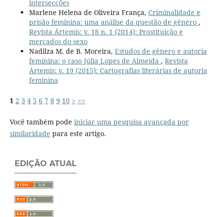
intersecções
Marlene Helena de Oliveira França,
Criminalidade e
prisão feminina: uma análise da questão de gênero
,
Revista Ártemis: v. 18 n. 1 (2014): Prostituição e
mercados do sexo
Nadilza M. de B. Moreira,
Estudos de gênero e autoria
feminina: o caso Júlia Lopes de Almeida
,
Revista
Ártemis: v. 19 (2015): Cartografias literárias de autoria
feminina
1
2
3
4
5
6
7
8
9
10
>
>>
Você também pode
iniciar uma pesquisa avançada por
similaridade
para este artigo.
EDIÇÃO ATUAL