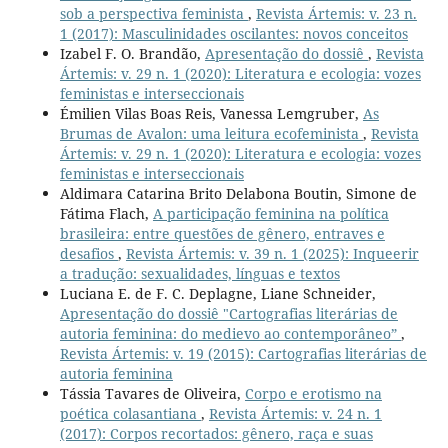
sob a perspectiva feminista
,
Revista Ártemis: v. 23 n.
1 (2017): Masculinidades oscilantes: novos conceitos
Izabel F. O. Brandão,
Apresentação do dossiê
,
Revista
Ártemis: v. 29 n. 1 (2020): Literatura e ecologia: vozes
feministas e interseccionais
Émilien Vilas Boas Reis, Vanessa Lemgruber,
As
Brumas de Avalon: uma leitura ecofeminista
,
Revista
Ártemis: v. 29 n. 1 (2020): Literatura e ecologia: vozes
feministas e interseccionais
Aldimara Catarina Brito Delabona Boutin, Simone de
Fátima Flach,
A participação feminina na política
brasileira: entre questões de gênero, entraves e
desafios
,
Revista Ártemis: v. 39 n. 1 (2025): Inqueerir
a tradução: sexualidades, línguas e textos
Luciana E. de F. C. Deplagne, Liane Schneider,
Apresentação do dossiê "Cartografias literárias de
autoria feminina: do medievo ao contemporâneo”
,
Revista Ártemis: v. 19 (2015): Cartografias literárias de
autoria feminina
Tássia Tavares de Oliveira,
Corpo e erotismo na
poética colasantiana
,
Revista Ártemis: v. 24 n. 1
(2017): Corpos recortados: gênero, raça e suas