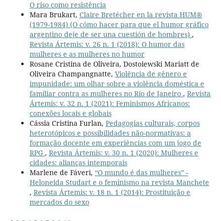
O riso como resistência
Mara Brukart,
Claire Bretécher en la revista HUM®
(1979-1984) (O cómo hacer para que el humor gráfico
argentino deje de ser una cuestión de hombres)
,
Revista Ártemis: v. 26 n. 1 (2018): O humor das
mulheres e as mulheres no humor
Rosane Cristina de Oliveira, Dostoiewski Mariatt de
Oliveira Champangnatte,
Violência de gênero e
impunidade: um olhar sobre a violência doméstica e
familiar contra as mulheres no Rio de Janeiro
,
Revista
Ártemis: v. 32 n. 1 (2021): Feminismos Africanos:
conexões locais e globais
Cássia Cristina Furlan,
Pedagogias culturais, corpos
heterotópicos e possibilidades não-normativas: a
formação docente em experiências com um jogo de
RPG
,
Revista Ártemis: v. 30 n. 1 (2020): Mulheres e
cidades: alianças intemporais
Marlene de Fáveri,
“O mundo é das mulheres” -
Heloneida Studart e o feminismo na revista Manchete
,
Revista Ártemis: v. 18 n. 1 (2014): Prostituição e
mercados do sexo