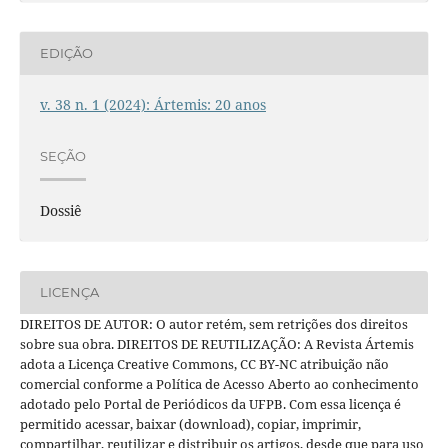
EDIÇÃO
v. 38 n. 1 (2024): Ártemis: 20 anos
SEÇÃO
Dossiê
LICENÇA
DIREITOS DE AUTOR: O autor retém, sem retrições dos direitos
sobre sua obra. DIREITOS DE REUTILIZAÇÃO: A Revista Ártemis
adota a Licença Creative Commons, CC BY-NC atribuição não
comercial conforme a Política de Acesso Aberto ao conhecimento
adotado pelo Portal de Periódicos da UFPB. Com essa licença é
permitido acessar, baixar (download), copiar, imprimir,
compartilhar, reutilizar e distribuir os artigos, desde que para uso