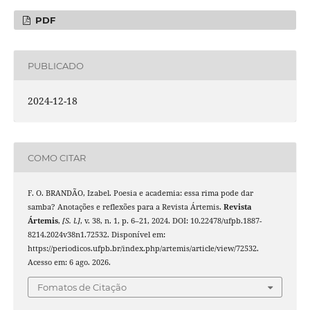
PDF
PUBLICADO
2024-12-18
COMO CITAR
F. O. BRANDÃO, Izabel. Poesia e academia: essa rima pode dar
samba? Anotações e reflexões para a Revista Ártemis.
Revista
Ártemis
,
[S. l.]
, v. 38, n. 1, p. 6–21, 2024. DOI: 10.22478/ufpb.1887-
8214.2024v38n1.72532. Disponível em:
https://periodicos.ufpb.br/index.php/artemis/article/view/72532.
Acesso em: 6 ago. 2026.
Fomatos de Citação