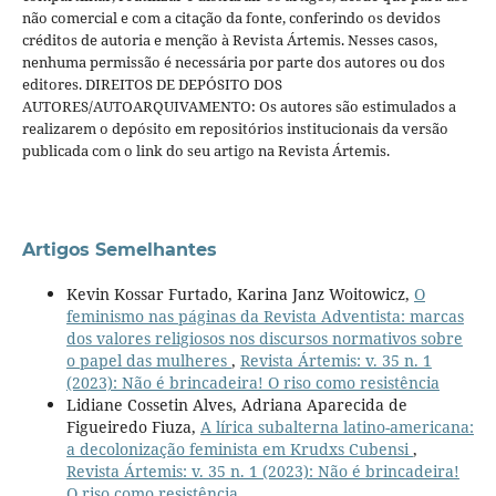
não comercial e com a citação da fonte, conferindo os devidos
créditos de autoria e menção à Revista Ártemis. Nesses casos,
nenhuma permissão é necessária por parte dos autores ou dos
editores. DIREITOS DE DEPÓSITO DOS
AUTORES/AUTOARQUIVAMENTO: Os autores são estimulados a
realizarem o depósito em repositórios institucionais da versão
publicada com o link do seu artigo na Revista Ártemis.
Artigos Semelhantes
Kevin Kossar Furtado, Karina Janz Woitowicz,
O
feminismo nas páginas da Revista Adventista: marcas
dos valores religiosos nos discursos normativos sobre
o papel das mulheres
,
Revista Ártemis: v. 35 n. 1
(2023): Não é brincadeira! O riso como resistência
Lidiane Cossetin Alves, Adriana Aparecida de
Figueiredo Fiuza,
A lírica subalterna latino-americana:
a decolonização feminista em Krudxs Cubensi
,
Revista Ártemis: v. 35 n. 1 (2023): Não é brincadeira!
O riso como resistência