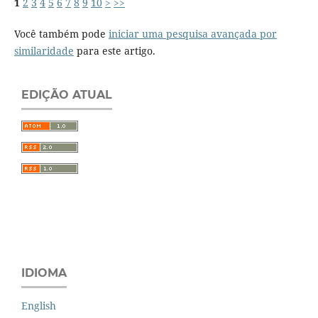
1
2
3
4
5
6
7
8
9
10
>
>>
Você também pode
iniciar uma pesquisa avançada por
similaridade
para este artigo.
EDIÇÃO ATUAL
IDIOMA
English