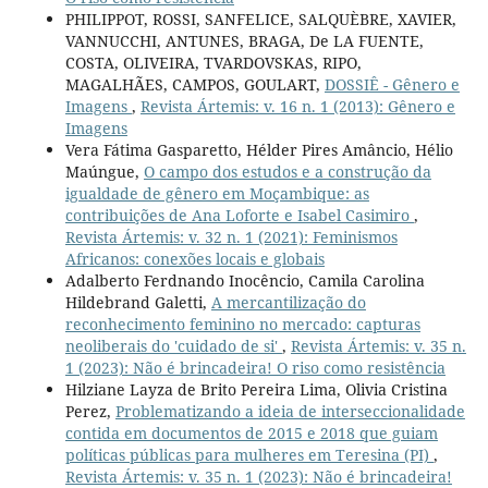
PHILIPPOT, ROSSI, SANFELICE, SALQUÈBRE, XAVIER,
VANNUCCHI, ANTUNES, BRAGA, De LA FUENTE,
COSTA, OLIVEIRA, TVARDOVSKAS, RIPO,
MAGALHÃES, CAMPOS, GOULART,
DOSSIÊ - Gênero e
Imagens
,
Revista Ártemis: v. 16 n. 1 (2013): Gênero e
Imagens
Vera Fátima Gasparetto, Hélder Pires Amâncio, Hélio
Maúngue,
O campo dos estudos e a construção da
igualdade de gênero em Moçambique: as
contribuições de Ana Loforte e Isabel Casimiro
,
Revista Ártemis: v. 32 n. 1 (2021): Feminismos
Africanos: conexões locais e globais
Adalberto Ferdnando Inocêncio, Camila Carolina
Hildebrand Galetti,
A mercantilização do
reconhecimento feminino no mercado: capturas
neoliberais do 'cuidado de si'
,
Revista Ártemis: v. 35 n.
1 (2023): Não é brincadeira! O riso como resistência
Hilziane Layza de Brito Pereira Lima, Olivia Cristina
Perez,
Problematizando a ideia de interseccionalidade
contida em documentos de 2015 e 2018 que guiam
políticas públicas para mulheres em Teresina (PI)
,
Revista Ártemis: v. 35 n. 1 (2023): Não é brincadeira!