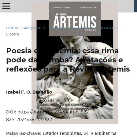
INÍCIO
/
ARQUIVOS
/
V. 38 N. 1 (2024): ÁRTEMIS: 20 ANOS
/
Dossiê
Poesia e academia: essa rima
pode dar samba? Anotações e
reflexões para a Revista Ártemis
Izabel F. O. Brandão
DOI:
https://doi.org/10.22478/ufpb.1887-
8214.2024v38n1.72532
Estudos Feministas, GT A Mulher na
Palavras-chave: