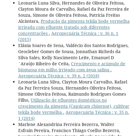
Leonaria Luna Silva, Hernandes de Oliveira Feitosa,
Clayton Moura de Carvalho, Rafael da Paz Ferreira de
Souza, Simone de Oliveira Feitosa, Patrícia Freitas
Alcântara,
Produção da pimenta tekila bode vermelha
irrigada com efluente tratado sob diferentes
concentrações
,
Agropecuária Técnica : v. 36 n. 1
(2015)
Elânia Soares de Sena, Valdécio dos Santos Rodrigues,
Geocleber Gomes de Sousa, Jonnathan Richeds da
Silva Sales, Kelly Nascimento Leite, Emanuel D
´Araújo Ribeiro de Ceita,
Crescimento e acúmulo de
biomassa em milho irrigado com água salina
,
Agropecuária Técnica : v. 39 n. 2 (2018)
Leonaria Luna Silva, Clayton Moura Carvalho, Rafael
da Paz Ferreira Souza, Hernandes Oliveira Feitosa,
Simone Oliveira Feitosa, Raimundo Rodrigues Gomes
Filho,
Utilização de efluentes domésticos no
crescimento da pimenta (Capsicum chinense), cultivar
tekila bode vermelha
,
Agropecuária Técnica : v. 35 n.
1 (2014)
Marlene Alexandrina Ferreira Bezerra, Walter
Esfrain Pereira, Francisco Thiago Coelho Bezerra,