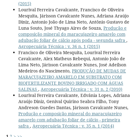
(2015)
Lourival Ferreira Cavalcante, Francisco de Oliveira
Mesquita, Járisson Cavalcante Nunes, Adriana Araújo
Diniz, Antonio João de Lima Neto, Antônio Gustavo de
Luna Souto, José Thyago Aires de Souza,
Produção e
composição mineral do maracujazeiro amarelo com
adubação foliar de cálcio após poda - segunda safra
,
Agropecuária Técnica : v. 36 n. 1 (2015)
Francisco de Oliveira Mesquita, Lourival Ferreira
Cavalcante, Alex Matheus Rebequi, Antonio João de
Lima Neto, Járisson Cavalcante Nunes, José Adeilson
Medeiros do Nascimento,
PRODUÇÃO DE MUDAS DE
MARACUJAZEIRO AMARELO EM SUBSTRATO COM
BIOFERTILIZANTE BOVINO IRRIGADO COM ÁGUAS
SALINAS
,
Agropecuária Técnica : v. 31 n. 2 (2010)
Lourival Ferreira Cavalcante, Edvânia Lopes, Adriana
Araújo Diniz, Genival Quirino Seabra Filho, Tony
Andreson Guedes Dantas, Járisson Cavalcante Nunes,
Produção e composição mineral do maracujazeiro
amarelo com adubação foliar de cálcio - primeira
safra
,
Agropecuária Técnica : v. 35 n. 1 (2014)
1
2
>
>>