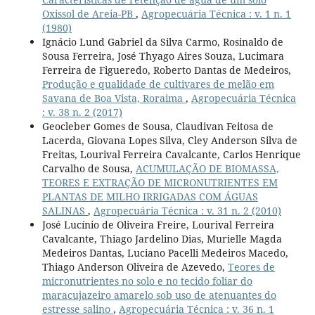
Oxissol de Areia-PB
,
Agropecuária Técnica : v. 1 n. 1
(1980)
Ignácio Lund Gabriel da Silva Carmo, Rosinaldo de
Sousa Ferreira, José Thyago Aires Souza, Lucimara
Ferreira de Figueredo, Roberto Dantas de Medeiros,
Produção e qualidade de cultivares de melão em
Savana de Boa Vista, Roraima
,
Agropecuária Técnica
: v. 38 n. 2 (2017)
Geocleber Gomes de Sousa, Claudivan Feitosa de
Lacerda, Giovana Lopes Silva, Cley Anderson Silva de
Freitas, Lourival Ferreira Cavalcante, Carlos Henrique
Carvalho de Sousa,
ACUMULAÇÃO DE BIOMASSA,
TEORES E EXTRAÇÃO DE MICRONUTRIENTES EM
PLANTAS DE MILHO IRRIGADAS COM ÁGUAS
SALINAS
,
Agropecuária Técnica : v. 31 n. 2 (2010)
José Lucínio de Oliveira Freire, Lourival Ferreira
Cavalcante, Thiago Jardelino Dias, Murielle Magda
Medeiros Dantas, Luciano Pacelli Medeiros Macedo,
Thiago Anderson Oliveira de Azevedo,
Teores de
micronutrientes no solo e no tecido foliar do
maracujazeiro amarelo sob uso de atenuantes do
estresse salino
,
Agropecuária Técnica : v. 36 n. 1