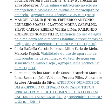
Lourival Ferreira Cavalcante, Sherly Aparecida da
Silva Medeiros,
Água salina e nitrogênio no solo na
emergência e biomassa de mudas de maracujazeiro
amarelo
,
Agropecuária Técnica : v. 35 n. 1 (2014)
MANOEL VALNIR JÚNIOR, FREDERICO ANTÔNIO
LOUREIRO SOARES, CLAYTON MOURA CARVALHO,
SÍLVIO CARLOS RIBEIRO VIEIRA LIMA, RAIMUNDO
RODRIGUES GOMES FILHO,
Eficiência do uso da água
pelo meloeiro sob diferentes lâminas e freqüências de
irrigação
,
Agropecuária Técnica : v. 31 n. 1 (2010)
Carla Rafaella Garcia Pedrosa, Lilian Faria de Melo,
Marcelo Fagioli,
Viabilidade do uso de aparelho de
microondas na determinação do teor de água em
sementes de milho e soja
,
Agropecuária Técnica : v.
35 n. 1 (2014)
Carmem Cristina Mareco de Sousa, Francisco Marcus
Lima Bezerra, João Valdenor Pereira Filho, Alexandre
Reuber Alemida da Silva,
ATRIBUTOS QUÍMICOS DE
UM ARGISSOLO CULTIVADO COM CAPIM TIFTON
IRRIGADO COM ESGOTO DOMÉSTICO TRATADO EM
LAGOAS DE ESTABILIZAÇÃO
,
Agropecuária Técnica :
v. 32 n. 1 (2011)