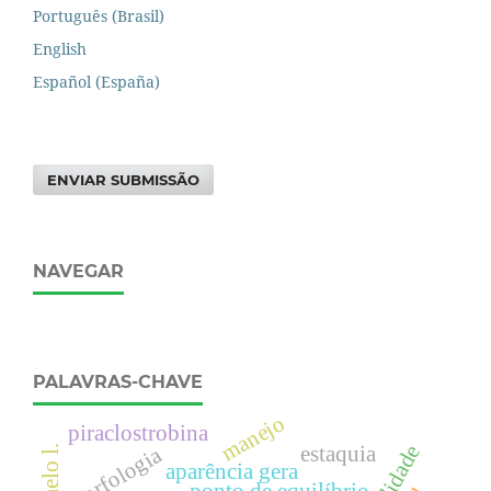
Português (Brasil)
English
Español (España)
ENVIAR SUBMISSÃO
NAVEGAR
PALAVRAS-CHAVE
manejo
piraclostrobina
estaquia
morfologia
aparência gera
ponto de equilíbrio