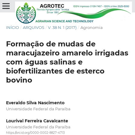
INÍCIO
/
ARQUIVOS
/
V. 38 N. 1 (2017)
/
Agronomia
Formação de mudas de
maracujazeiro amarelo irrigadas
com águas salinas e
biofertilizantes de esterco
bovino
Everaldo Silva Nascimento
Universidade Federal da Paraíba
Lourival Ferreira Cavalcante
Universidade Federal da Paraíba
https://orcid.org/0000-0002-8827-4713