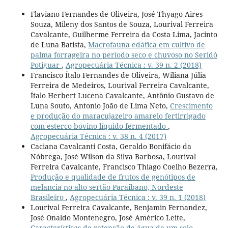
Flaviano Fernandes de Oliveira, José Thyago Aires
Souza, Mileny dos Santos de Souza, Lourival Ferreira
Cavalcante, Guilherme Ferreira da Costa Lima, Jacinto
de Luna Batista,
Macrofauna edáfica em cultivo de
palma forrageira no período seco e chuvoso no Seridó
Potiguar
,
Agropecuária Técnica : v. 39 n. 2 (2018)
Francisco Ítalo Fernandes de Oliveira, Wiliana Júlia
Ferreira de Medeiros, Lourival Ferreira Cavalcante,
Ítalo Herbert Lucena Cavalcante, Antônio Gustavo de
Luna Souto, Antonio João de Lima Neto,
Crescimento
e produção do maracujazeiro amarelo fertirrigado
com esterco bovino líquido fermentado
,
Agropecuária Técnica : v. 38 n. 4 (2017)
Caciana Cavalcanti Costa, Geraldo Bonifácio da
Nóbrega, José Wilson da Silva Barbosa, Lourival
Ferreira Cavalcante, Francisco Thiago Coelho Bezerra,
Produção e qualidade de frutos de genótipos de
melancia no alto sertão Paraibano, Nordeste
Brasileiro
,
Agropecuária Técnica : v. 39 n. 1 (2018)
Lourival Ferreira Cavalcante, Benjamin Fernandez,
José Onaldo Montenegro, José Américo Leite,
Características de retenção de água de um solo