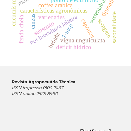
sustentabilidade
cucumis melo l.
fipronil
coffea arabica
características agronômicas
sazonalidade
bovinocultura leiteira
cinzas
variedades
fenda-cheia
caprinos
secagem
substrato
1-mcp
bebida
vigna unguiculata
déficit hídrico
Revista Agropecuária Técnica
ISSN impresso 0100-7467
ISSN online 2525-8990