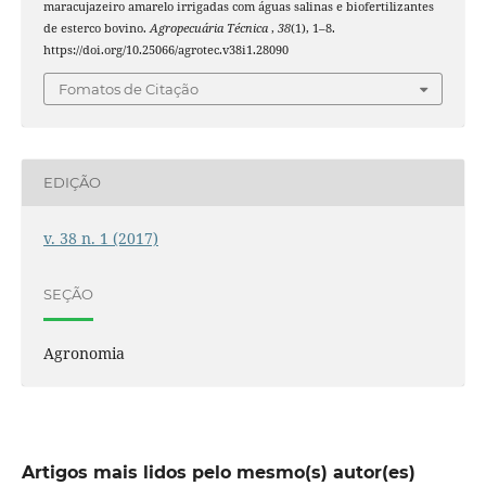
maracujazeiro amarelo irrigadas com águas salinas e biofertilizantes
de esterco bovino.
Agropecuária Técnica
,
38
(1), 1–8.
https://doi.org/10.25066/agrotec.v38i1.28090
Fomatos de Citação
EDIÇÃO
v. 38 n. 1 (2017)
SEÇÃO
Agronomia
Artigos mais lidos pelo mesmo(s) autor(es)