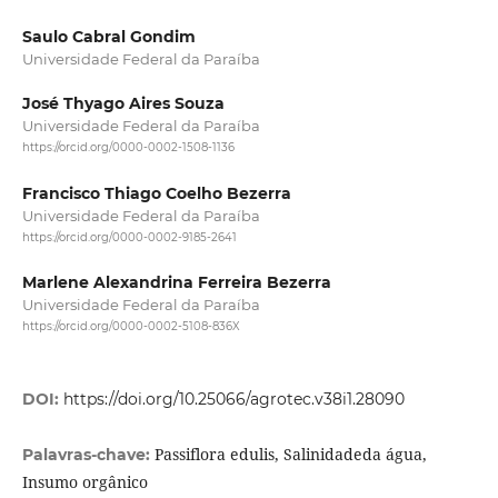
Saulo Cabral Gondim
Universidade Federal da Paraíba
José Thyago Aires Souza
Universidade Federal da Paraíba
https://orcid.org/0000-0002-1508-1136
Francisco Thiago Coelho Bezerra
Universidade Federal da Paraíba
https://orcid.org/0000-0002-9185-2641
Marlene Alexandrina Ferreira Bezerra
Universidade Federal da Paraíba
https://orcid.org/0000-0002-5108-836X
DOI:
https://doi.org/10.25066/agrotec.v38i1.28090
Passiflora edulis, Salinidadeda água,
Palavras-chave:
Insumo orgânico