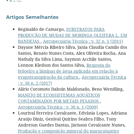
Artigos Semelhantes
Reginaldo de Camargo,
SUBSTRATOS PARA
PRODUÇÃO DE MUDAS DE MORINGA OLEIFERA L. EM
BANDEJAS
,
Agropecuária Técnica : v. 32 n. 1 (2011)
Dayane Mércia Ribeiro Silva, Jania Claudia Camilo dos
Santos, Renato Nunes Costa, Alex Oliveira Rocha, Ana
Nathaly da Silva Lima, Saymon Acchile Santos,
Lennon Kledson dos Santos Silva,
Resposta do
feijoeiro a lâminas de água aplicada em relação à
evapotranspiração da cultura
,
Agropecuária Técnica
: v. 38 n. 2 (2017)
Alírio Coromoto Daboin Maldonado, Beno Wendling,
MANEJO DE ECOSSISTEMAS AQUÁTICOS
CONTAMINADOS POR METAIS PESADOS
,
Agropecuária Técnica : v. 30 n. 1 (2009)
Lourival Ferreira Cavalcante, Edvânia Lopes, Adriana
Araújo Diniz, Genival Quirino Seabra Filho, Tony
Andreson Guedes Dantas, Járisson Cavalcante Nunes,
Produção e composição mineral do maracujazeiro