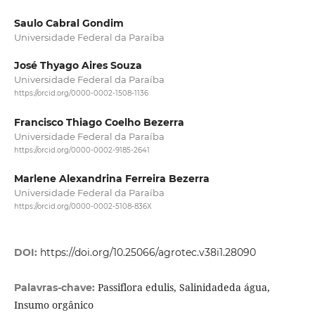
Saulo Cabral Gondim
Universidade Federal da Paraíba
José Thyago Aires Souza
Universidade Federal da Paraíba
https://orcid.org/0000-0002-1508-1136
Francisco Thiago Coelho Bezerra
Universidade Federal da Paraíba
https://orcid.org/0000-0002-9185-2641
Marlene Alexandrina Ferreira Bezerra
Universidade Federal da Paraíba
https://orcid.org/0000-0002-5108-836X
DOI:
https://doi.org/10.25066/agrotec.v38i1.28090
Passiflora edulis, Salinidadeda água,
Palavras-chave:
Insumo orgânico