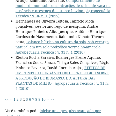
Araújo, Raimundo Andrade,
Comportamento de
mudas de noni sob concentrações de urina de vaca na
ausência e presença de esterco bovino
,
Agropecuária
Técnica : v. 36 n. 1 (2015)
Hernandes de Oliveira Feitosa, Fabrício Mota
gonçalves, jose bruno rego de mesquita, André
Henrique Pinheiro Albuquerque, Antônio Henrique
Cardoso do Nascimento, Raimundo Nonato Távora
costa,
Balanço hídrico na cultura da soja, sob recarga
natural em um solo podzólico vermelho-amarelo.
,
Agropecuária Técnica : v. 31 n. 1 (2010)
Kleiton Rocha Saraiva, Boanerges Freire Aquino,
Francisco Souza Souza, Thiago Sales Gonçalves, Régis
Pinheiro Bezerra, David Correia Anjos,
EFEITOS DE
UM COMPOSTO ORGÂNICO BIOTECNOLÓGICO SOBRE
A PRODUÇÃO DE BIOMASSA E A ALTURA DAS
PLANTAS DE MILHO
,
Agropecuária Técnica : v. 31 n.
2 (2010)
<<
<
1
2
3
4
5
6
7
8
9
10
>
>>
Você também pode
iniciar uma pesquisa avançada por