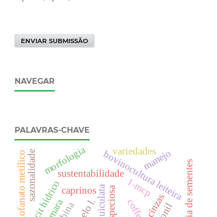
ENVIAR SUBMISSÃO
NAVEGAR
PALAVRAS-CHAVE
morfologia
variedades
manejo
bovinocultura leiteira
sazonalidade
tiofanato metílico
patologia de sementes
sustentabilidade
1-mcp
déficit hídrico
caprinos
cinzas