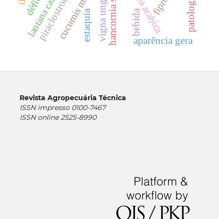
vigna unguiculata
hancornia speciosa
cucumis melo l.
lantana camara
coffea arabica
piraclostrobina
fipronil
estaquia
bebida
aparência gera
Revista Agropecuária Técnica
ISSN impresso 0100-7467
ISSN online 2525-8990