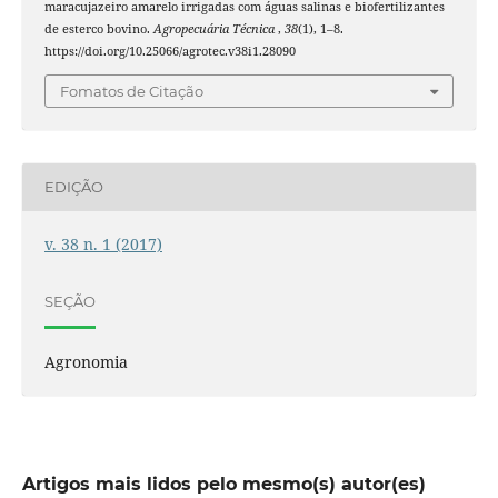
maracujazeiro amarelo irrigadas com águas salinas e biofertilizantes
de esterco bovino.
Agropecuária Técnica
,
38
(1), 1–8.
https://doi.org/10.25066/agrotec.v38i1.28090
Fomatos de Citação
EDIÇÃO
v. 38 n. 1 (2017)
SEÇÃO
Agronomia
Artigos mais lidos pelo mesmo(s) autor(es)