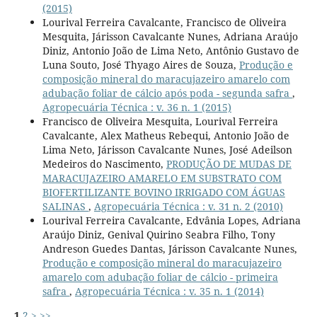
(2015)
Lourival Ferreira Cavalcante, Francisco de Oliveira
Mesquita, Járisson Cavalcante Nunes, Adriana Araújo
Diniz, Antonio João de Lima Neto, Antônio Gustavo de
Luna Souto, José Thyago Aires de Souza,
Produção e
composição mineral do maracujazeiro amarelo com
adubação foliar de cálcio após poda - segunda safra
,
Agropecuária Técnica : v. 36 n. 1 (2015)
Francisco de Oliveira Mesquita, Lourival Ferreira
Cavalcante, Alex Matheus Rebequi, Antonio João de
Lima Neto, Járisson Cavalcante Nunes, José Adeilson
Medeiros do Nascimento,
PRODUÇÃO DE MUDAS DE
MARACUJAZEIRO AMARELO EM SUBSTRATO COM
BIOFERTILIZANTE BOVINO IRRIGADO COM ÁGUAS
SALINAS
,
Agropecuária Técnica : v. 31 n. 2 (2010)
Lourival Ferreira Cavalcante, Edvânia Lopes, Adriana
Araújo Diniz, Genival Quirino Seabra Filho, Tony
Andreson Guedes Dantas, Járisson Cavalcante Nunes,
Produção e composição mineral do maracujazeiro
amarelo com adubação foliar de cálcio - primeira
safra
,
Agropecuária Técnica : v. 35 n. 1 (2014)
1
2
>
>>