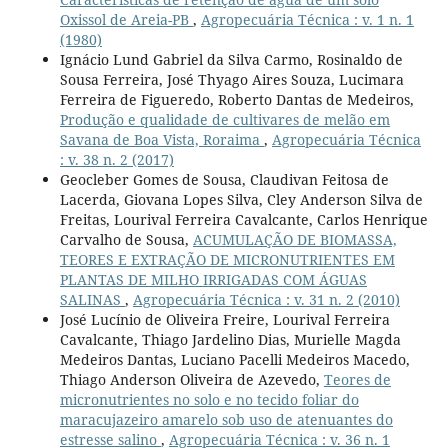
Oxissol de Areia-PB
,
Agropecuária Técnica : v. 1 n. 1
(1980)
Ignácio Lund Gabriel da Silva Carmo, Rosinaldo de
Sousa Ferreira, José Thyago Aires Souza, Lucimara
Ferreira de Figueredo, Roberto Dantas de Medeiros,
Produção e qualidade de cultivares de melão em
Savana de Boa Vista, Roraima
,
Agropecuária Técnica
: v. 38 n. 2 (2017)
Geocleber Gomes de Sousa, Claudivan Feitosa de
Lacerda, Giovana Lopes Silva, Cley Anderson Silva de
Freitas, Lourival Ferreira Cavalcante, Carlos Henrique
Carvalho de Sousa,
ACUMULAÇÃO DE BIOMASSA,
TEORES E EXTRAÇÃO DE MICRONUTRIENTES EM
PLANTAS DE MILHO IRRIGADAS COM ÁGUAS
SALINAS
,
Agropecuária Técnica : v. 31 n. 2 (2010)
José Lucínio de Oliveira Freire, Lourival Ferreira
Cavalcante, Thiago Jardelino Dias, Murielle Magda
Medeiros Dantas, Luciano Pacelli Medeiros Macedo,
Thiago Anderson Oliveira de Azevedo,
Teores de
micronutrientes no solo e no tecido foliar do
maracujazeiro amarelo sob uso de atenuantes do
estresse salino
,
Agropecuária Técnica : v. 36 n. 1