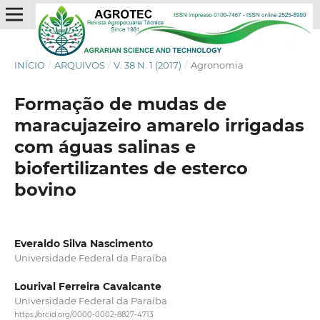
INÍCIO
/
ARQUIVOS
/
V. 38 N. 1 (2017)
/
Agronomia
Formação de mudas de
maracujazeiro amarelo irrigadas
com águas salinas e
biofertilizantes de esterco
bovino
Everaldo Silva Nascimento
Universidade Federal da Paraíba
Lourival Ferreira Cavalcante
Universidade Federal da Paraíba
https://orcid.org/0000-0002-8827-4713