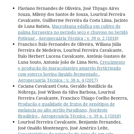
Flaviano Fernandes de Oliveira, José Thyago Aires
Souza, Mileny dos Santos de Souza, Lourival Ferreira
Cavalcante, Guilherme Ferreira da Costa Lima, Jacinto
de Luna Batista,
Macrofauna edáfica em cultivo de
palma forrageira no período seco e chuvoso no Seridó
Potiguar
,
Agropecuária Técnica : v. 39 n. 2 (2018)
Francisco Ítalo Fernandes de Oliveira, Wiliana Júlia
Ferreira de Medeiros, Lourival Ferreira Cavalcante,
Ítalo Herbert Lucena Cavalcante, Antônio Gustavo de
Luna Souto, Antonio João de Lima Neto,
Crescimento
e produção do maracujazeiro amarelo fertirrigado
com esterco bovino líquido fermentado
,
Agropecuária Técnica : v. 38 n. 4 (2017)
Caciana Cavalcanti Costa, Geraldo Bonifácio da
Nóbrega, José Wilson da Silva Barbosa, Lourival
Ferreira Cavalcante, Francisco Thiago Coelho Bezerra,
Produção e qualidade de frutos de genótipos de
melancia no alto sertão Paraibano, Nordeste
Brasileiro
,
Agropecuária Técnica : v. 39 n. 1 (2018)
Lourival Ferreira Cavalcante, Benjamin Fernandez,
José Onaldo Montenegro, José Américo Leite,
Características de retenção de água de um solo