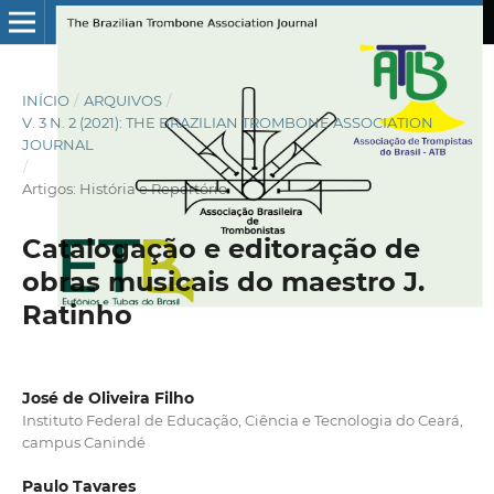
INÍCIO
/
ARQUIVOS
/
V. 3 N. 2 (2021): THE BRAZILIAN TROMBONE ASSOCIATION
JOURNAL
/
Artigos: História e Repertório
Catalogação e editoração de
obras musicais do maestro J.
Ratinho
José de Oliveira Filho
Instituto Federal de Educação, Ciência e Tecnologia do Ceará,
campus Canindé
Paulo Tavares