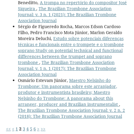
Beneditto,
A trompa no repertório do compositor José
Siqueira
,
The Brazilian Trombone Association
Journal: v. 3 n. 1 (2021): The Brazilian Trombone
Association Journal
Sérgio de Figueredo Rocha, Marcos Edson Cardoso
Filho, Pedro Francisco Mota Júnior, Marlon Geraldo
Moreira Deluchi,
Estudo sobre potenciais diferenças
técnicas e funcionais entre o trompete e o trombone
soprano Study on potential technical and functional
differences between the trumpet and soprano
trombone
,
The Brazilian Trombone Association
Journal: v. 1 n. 1 (2017): The Brazilian Trombone
Association Journal
Osmário Estevam Júnior,
Maestro Nelsinho do
Trombone: Um panorama sobre este arranjador,
produtor e instrumentista brasileiro; Maestro
Nelsinho do Trombone: A panorama about this
arranger, producer and Brazilian instrumentalist
,
The Brazilian Trombone Association Journal: v. 2 n. 2
(2018): The Brazilian Trombone Association Journal
<<
<
1
2
3
4
5
6
>
>>