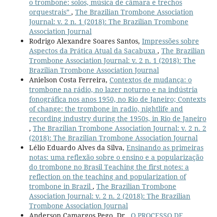
o trombone: solos, música de câmara e trechos
orquestrais”
,
The Brazilian Trombone Association
Journal: v. 2 n. 1 (2018): The Brazilian Trombone
Association Journal
Rodrigo Alexandre Soares Santos,
Impressões sobre
Aspectos da Prática Atual da Sacabuxa
,
The Brazilian
Trombone Association Journal: v. 2 n. 1 (2018): The
Brazilian Trombone Association Journal
Anielson Costa Ferreira,
Contextos de mudança: o
trombone na rádio, no lazer noturno e na indústria
fonográfica nos anos 1950, no Rio de Janeiro; Contexts
of change: the trombone in radio, nightlife and
recording industry during the 1950s, in Rio de Janeiro
,
The Brazilian Trombone Association Journal: v. 2 n. 2
(2018): The Brazilian Trombone Association Journal
Lélio Eduardo Alves da Silva,
Ensinando as primeiras
notas: uma reflexão sobre o ensino e a popularização
do trombone no Brasil Teaching the first notes: a
reflection on the teaching and popularization of
trombone in Brazil
,
The Brazilian Trombone
Association Journal: v. 2 n. 2 (2018): The Brazilian
Trombone Association Journal
Anderson Camargos Pego, Dr.,
O PROCESSO DE