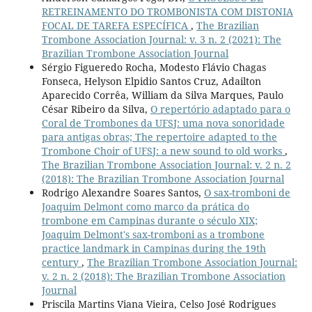
RETREINAMENTO DO TROMBONISTA COM DISTONIA
FOCAL DE TAREFA ESPECÍFICA
,
The Brazilian
Trombone Association Journal: v. 3 n. 2 (2021): The
Brazilian Trombone Association Journal
Sérgio Figueredo Rocha, Modesto Flávio Chagas
Fonseca, Helyson Elpidio Santos Cruz, Adailton
Aparecido Corrêa, William da Silva Marques, Paulo
César Ribeiro da Silva,
O repertório adaptado para o
Coral de Trombones da UFSJ: uma nova sonoridade
para antigas obras; The repertoire adapted to the
Trombone Choir of UFSJ: a new sound to old works
,
The Brazilian Trombone Association Journal: v. 2 n. 2
(2018): The Brazilian Trombone Association Journal
Rodrigo Alexandre Soares Santos,
O sax-tromboni de
Joaquim Delmont como marco da prática do
trombone em Campinas durante o século XIX;
Joaquim Delmont's sax-tromboni as a trombone
practice landmark in Campinas during the 19th
century
,
The Brazilian Trombone Association Journal:
v. 2 n. 2 (2018): The Brazilian Trombone Association
Journal
Priscila Martins Viana Vieira, Celso José Rodrigues