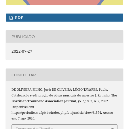
PDF
PUBLICADO
2022-07-27
COMO CITAR
DE OLIVEIRA FILHO, José; DE OLIVEIRA LÚCIO TAVARES, Paulo.
Catalogação e editoração de obras musicais do maestro J. Ratinho.
The
Brazilian Trombone Association Journal
,
[S. l.]
, v. 3, n. 2, 2022.
Disponível em:
https://periodicos.ufpb.br/index.php/btaj/article/view/61574. Acesso
em: 7 ago. 2026.
Fomatos de Citação