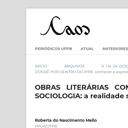
PERIÓDICOS UFPB
ATUAL
ANTERIORES
INÍCIO
/
ARQUIVOS
/
V. 1 N. 24: 
DOSSIÊ POR DENTRO DO IFPB: conhecer e expres
OBRAS LITERÁRIAS C
SOCIOLOGIA: a realidade s
Roberta do Nascimento Mello
PPGA/UFPB