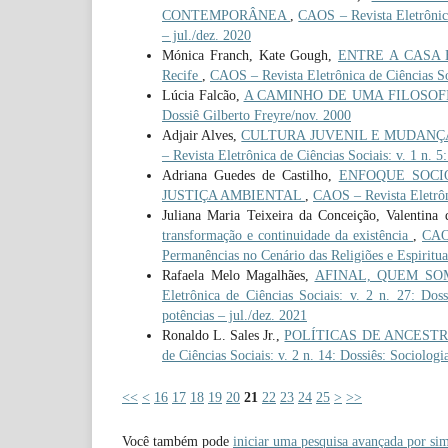
CONTEMPORÂNEA
,
CAOS – Revista Eletrônica 
– jul./dez. 2020
Mónica Franch, Kate Gough,
ENTRE A CASA E A 
Recife
,
CAOS – Revista Eletrônica de Ciências Soc
Lúcia Falcão,
A CAMINHO DE UMA FILOSOF
Dossiê Gilberto Freyre/nov. 2000
Adjair Alves,
CULTURA JUVENIL E MUDANÇA SOC
– Revista Eletrônica de Ciências Sociais: v. 1 n. 
Adriana Guedes de Castilho,
ENFOQUE SOCI
JUSTIÇA AMBIENTAL
,
CAOS – Revista Eletrôni
Juliana Maria Teixeira da Conceição, Valentina 
transformação e continuidade da existência
,
CAOS
Permanências no Cenário das Religiões e Espiritua
Rafaela Melo Magalhães,
AFINAL, QUEM SOMOS 
Eletrônica de Ciências Sociais: v. 2 n. 27: Doss
potências – jul./dez. 2021
Ronaldo L. Sales Jr.,
POLÍTICAS DE ANCESTRALID
de Ciências Sociais: v. 2 n. 14: Dossiês: Sociologi
<<
<
16
17
18
19
20
21
22
23
24
25
>
>>
Você também pode
iniciar uma pesquisa avançada por sim