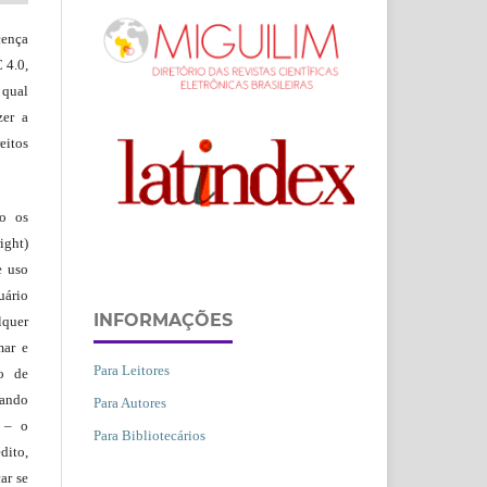
ença
 4.0,
 qual
zer a
eitos
ão os
ight)
e uso
uário
INFORMAÇÕES
lquer
mar e
Para Leitores
lo de
vando
Para Autores
– o
Para Bibliotecários
dito,
ar se