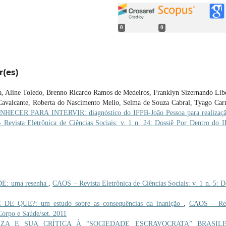
0
0
r(es)
va, Aline Toledo, Brenno Ricardo Ramos de Medeiros, Franklyn Sizernando Lib
 Cavalcante, Roberta do Nascimento Mello, Selma de Souza Cabral, Tyago Car
NHECER PARA INTERVIR: diagnóstico do IFPB-João Pessoa para realizaçã
Revista Eletrônica de Ciências Sociais: v. 1 n. 24: Dossiê Por Dentro do 
: uma resenha
,
CAOS – Revista Eletrônica de Ciências Sociais: v. 1 n. 5: D
 QUE?: um estudo sobre as consequências da inanição
,
CAOS – Rev
 Corpo e Saúde/set. 2011
UZA E SUA CRÍTICA À “SOCIEDADE ESCRAVOCRATA” BRASILE