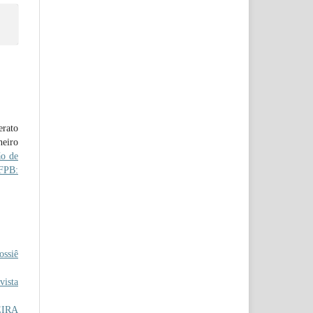
erato
neiro
o de
IFPB:
ossiê
ista
IRA