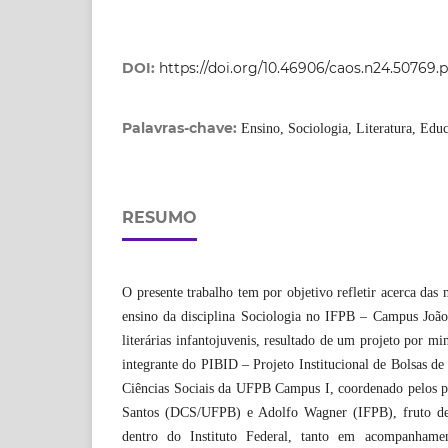
DOI:
https://doi.org/10.46906/caos.n24.50769.p
Palavras-chave:
Ensino, Sociologia, Literatura, Edu
RESUMO
O presente trabalho tem por objetivo refletir acerca das
ensino da disciplina Sociologia no IFPB – Campus Joã
literárias infantojuvenis, resultado de um projeto por m
integrante do PIBID – Projeto Institucional de Bolsas de
Ciências Sociais da UFPB Campus I, coordenado pelos pr
Santos (DCS/UFPB) e Adolfo Wagner (IFPB), fruto de
dentro do Instituto Federal, tanto em acompanham