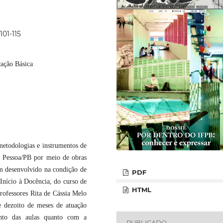
101-115
cação Básica
 metodologias e instrumentos de
o Pessoa/PB por meio de obras
im desenvolvido na condição de
PDF
 Início à Docência, do curso de
HTML
ofessores Rita de Cássia Melo
 dezoito de meses de atuação
ento das aulas quanto com a
PUBLICADO