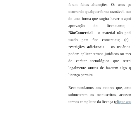
foram feitas alterações. Os usos 
ocorrer de qualquer forma razoável, ma
de uma forma que sugira haver o apo
aprovação do licenciante;
NãoComercial
– o material não pod
usado para fins comerciais; (c
restrições adicionais
– os usuário
podem aplicar termos jurídicos ou me
de caráter tecnológico que restr
legalmente outros de fazerem algo 
licença permita.
Recomendamos aos autores que, ant
submeterem os manuscritos, acess
termos completos da licença (
clique aq