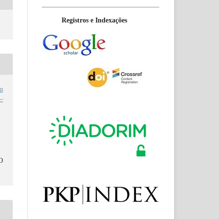
Registros e Indexações
o
–
O