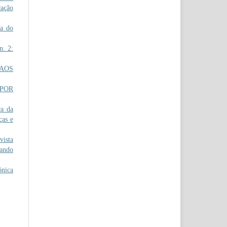
cação
ia do
n. 2:
AOS
POR
a da
ças e
ista
çando
ônica