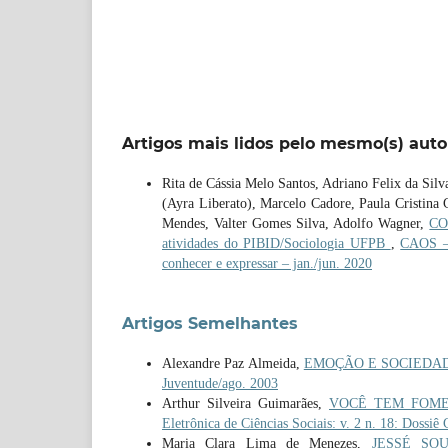
Artigos mais lidos pelo mesmo(s) auto
Rita de Cássia Melo Santos, Adriano Felix da Sil
(Ayra Liberato), Marcelo Cadore, Paula Cristina
Mendes, Valter Gomes Silva, Adolfo Wagner,
CO
atividades do PIBID/Sociologia UFPB
,
CAOS – 
conhecer e expressar – jan./jun. 2020
Artigos Semelhantes
Alexandre Paz Almeida,
EMOÇÃO E SOCIEDADE
Juventude/ago. 2003
Arthur Silveira Guimarães,
VOCÊ TEM FOME DE
Eletrônica de Ciências Sociais: v. 2 n. 18: Dossiê
Maria Clara Lima de Menezes,
JESSÉ SO