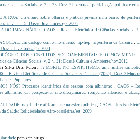
de Ciências Sociais: v. 2 n. 25: Dossiê Juventude, participação política e edu
RUA: um ensaio sobre olhares e práticas juvenis num bairro de perifer
iais: v. 1 n. 5: Dossiê Juventude/ago. 2003
IA DO IMAGINÁRIO
,
CAOS – Revista Eletrônica de Ciências Sociais: v. 2 
IAL: um diálogo com o movimento hip-hop na periferia de Caruaru
,
C
5: Dossiê Juventude/ago. 2003
OLÓGICO DOS CONFLITOS SOCIOAMBIENTAIS E O MOVIMENTO 
ca de Ciências Sociais: v. 2 n. 21: Dossiê Cultura e Ambiente/nov.2012
da Silva Dias Pereira,
A MORTE NO ESPIRITISMO: uma análise simbólic
 – Revista Eletrônica de Ciências Sociais: v. 1 n. 34 (2025): Dossiê Mudan
lidades Populares
NÓS? Processos identitários das pessoas com albinismo
,
CAOS – Rev
iê albinismo em perspectivas interdisciplinares: rompendo silêncios e alcan
ADE: negritude e africanidade na esfera pública
,
CAOS – Revista Eletr
a da Saúde; Religiosidades Afro-brasileiras/set. 2009
ilaridade
para este artigo.