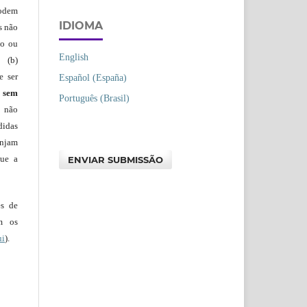
podem
IDIOMA
s não
io ou
English
 (b)
e ser
Español (España)
)
sem
Português (Brasil)
s não
didas
injam
que a
ENVIAR SUBMISSÃO
es de
em os
ui
).