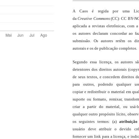
A Caos é regida por uma Lic
da
Creative Commons
(CC): CC BY-NC
aplicada a revistas eletrônicas, com a
os autores declaram concordar ao fa
submissão. Os autores retêm os dir
autorais e os de publicação completos.
Segundo essa licença, os autores s
detentores dos direitos autorais (copyr
de seus textos, e concedem direitos d
para outros, podendo qualquer us
copiar e redistribuir o material em qua
suporte ou formato, remixar, transfor
criar a partir do material, ou usá-
qualquer outro propósito lícito, obser
os seguintes termos: (a)
atribuição
usuário deve atribuir o devido cré
fornecer um link para a licença, e indic