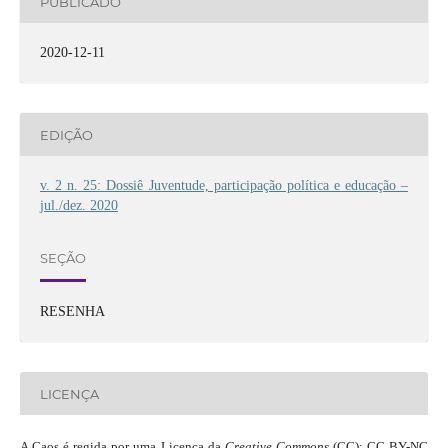
PUBLICADO
2020-12-11
EDIÇÃO
v. 2 n. 25: Dossiê Juventude, participação política e educação –
jul./dez. 2020
SEÇÃO
RESENHA
LICENÇA
A Caos é regida por uma Licença da
Creative Commons
(CC): CC BY-NC