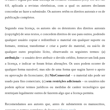
4.0, aplicada a revistas eletrônicas, com a qual os autores declaram
concordar ao fazer a submissão. Os autores retêm os direitos autorais e os de
publicação completos.
Segundo essa licença, os autores são os detentores dos direitos autorais
(copyright) de seus textos, e concedem direitos de uso para outros, podendo
qualquer usuário copiar e redistribuir o material em qualquer suporte ou
formato, remixar, transformar e criar a partir do material, ou usá-lo de
qualquer outro propósito lícito, observando os seguintes termos: (a)
atribuição
– o usuário deve atribuir o devido crédito, fornecer um link para
a licença, e indicar se foram feitas alterações. Os usos podem ocorrer de
qualquer forma razoável, mas não de uma forma que sugira haver o apoio
ou aprovação do licenciante; (b)
NãoComercial
– o material não pode ser
usado para fins comerciais; (c)
sem restrições adicionais
– os usuários não
podem aplicar termos jurídicos ou medidas de caráter tecnológico que
restrinjam legalmente outros de fazerem algo que a licença permita.
Recomendamos aos autores que, antes de submeterem os manuscritos,
acessem os termos completos da licença (
clique aqui
).