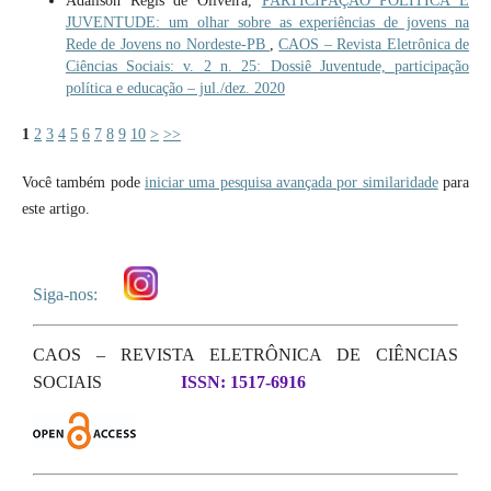
Adailson Regis de Oliveira,
PARTICIPAÇÃO POLÍTICA E
JUVENTUDE: um olhar sobre as experiências de jovens na
Rede de Jovens no Nordeste-PB
,
CAOS – Revista Eletrônica de
Ciências Sociais: v. 2 n. 25: Dossiê Juventude, participação
política e educação – jul./dez. 2020
1
2
3
4
5
6
7
8
9
10
>
>>
Você também pode
iniciar uma pesquisa avançada por similaridade
para
este artigo.
Siga-nos:
CAOS – REVISTA ELETRÔNICA DE CIÊNCIAS
SOCIAIS
ISSN: 1517-6916