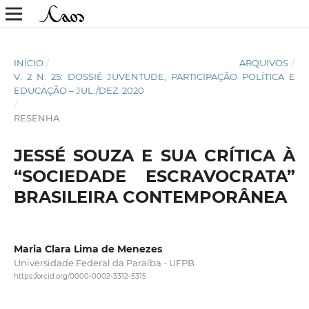
INÍCIO
/
ARQUIVOS
/
V. 2 N. 25: DOSSIÊ JUVENTUDE, PARTICIPAÇÃO POLÍTICA E
EDUCAÇÃO – JUL./DEZ. 2020
/
RESENHA
JESSÉ SOUZA E SUA CRÍTICA À
“SOCIEDADE ESCRAVOCRATA”
BRASILEIRA CONTEMPORÂNEA
Maria Clara Lima de Menezes
Universidade Federal da Paraíba - UFPB
https://orcid.org/0000-0002-3312-5315