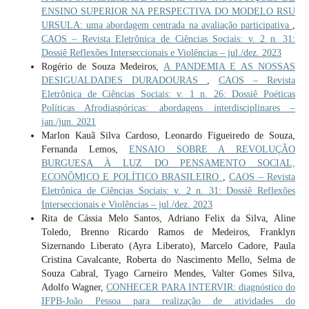
ENSINO SUPERIOR NA PERSPECTIVA DO MODELO RSU
URSULA: uma abordagem centrada na avaliação participativa
,
CAOS – Revista Eletrônica de Ciências Sociais: v. 2 n. 31:
Dossiê Reflexões Interseccionais e Violências – jul./dez. 2023
Rogério de Souza Medeiros,
A PANDEMIA E AS NOSSAS
DESIGUALDADES DURADOURAS
,
CAOS – Revista
Eletrônica de Ciências Sociais: v. 1 n. 26: Dossiê Poéticas
Políticas Afrodiaspóricas: abordagens interdisciplinares –
jan./jun. 2021
Marlon Kauã Silva Cardoso, Leonardo Figueiredo de Souza,
Fernanda Lemos,
ENSAIO SOBRE A REVOLUÇÃO
BURGUESA À LUZ DO PENSAMENTO SOCIAL,
ECONÔMICO E POLÍTICO BRASILEIRO
,
CAOS – Revista
Eletrônica de Ciências Sociais: v. 2 n. 31: Dossiê Reflexões
Interseccionais e Violências – jul./dez. 2023
Rita de Cássia Melo Santos, Adriano Felix da Silva, Aline
Toledo, Brenno Ricardo Ramos de Medeiros, Franklyn
Sizernando Liberato (Ayra Liberato), Marcelo Cadore, Paula
Cristina Cavalcante, Roberta do Nascimento Mello, Selma de
Souza Cabral, Tyago Carneiro Mendes, Valter Gomes Silva,
Adolfo Wagner,
CONHECER PARA INTERVIR: diagnóstico do
IFPB-João Pessoa para realização de atividades do