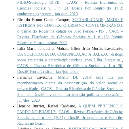
PIBID/Sociologia UFPB
,
CAOS – Revista Eletrônica de
Ciências Sociais: v. 1 n. 24: Dossiê Por Dentro do IFPB:
conhecer e expressar – jan./jun. 2020
Ricardo Bruno Cunha Campos,
SOCIABILIDADE, MEDO E
ESTIGMA NO CONTEXTO URBANO CONTEMPORÂNEO:
o bairro do Roger na cidade de João Pessoa - PB
,
CAOS –
Revista Eletrônica de Ciências Sociais: v. 1 n. 13: Prêmio
Florestan Fernandes/mar. 2009
Lília Maria Junqueira, Mohana Ellen Brito Morais Cavalcante,
DA SOCIOLOGIA DA COMUNICAÇÃO A BALZAC: diálogo
sobre trajetória e interdisciplinaridade com Lília Junqueira
,
CAOS – Revista Eletrônica de Ciências Sociais: v. 1 n. 30:
Dossiê Teoria Crítica – jan./jun. 2023
Fernanda Cavicchia,
MAIO DE 2019: uma luta por
reconhecimento diante da desconstrução do valor social da
universidade
,
CAOS – Revista Eletrônica de Ciências Sociais: v.
2 n. 25: Dossiê Juventude, participação política e educação –
jul./dez. 2020
Henrico Iturriet, Rafael Cardiano,
A QUEM PERTENCE O
PARDO NO BRASIL?
,
CAOS – Revista Eletrônica de Ciências
Sociais: v. 2 n. 33 (2024): Dossiê Branquitudes e Relações
Raciais no Brasil