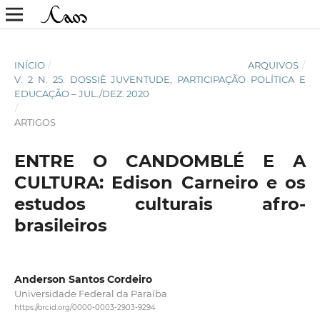
INÍCIO
/
ARQUIVOS
/
V. 2 N. 25: DOSSIÊ JUVENTUDE, PARTICIPAÇÃO POLÍTICA E
EDUCAÇÃO – JUL./DEZ. 2020
/
ARTIGOS
ENTRE O CANDOMBLÉ E A
CULTURA: Edison Carneiro e os
estudos culturais afro-
brasileiros
Anderson Santos Cordeiro
Universidade Federal da Paraíba
https://orcid.org/0000-0003-2903-9294