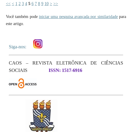
<<
<
1
2
3
4
5
6
7
8
9
10
>
>>
Você também pode
iniciar uma pesquisa avançada por similaridade
para
este artigo.
Siga-nos:
CAOS – REVISTA ELETRÔNICA DE CIÊNCIAS
SOCIAIS
ISSN: 1517-6916