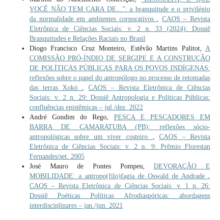
VOCÊ NÃO TEM CARA DE...”: a branquitude e o privilégio
da normalidade em ambientes corporativos
,
CAOS – Revista
Eletrônica de Ciências Sociais: v. 2 n. 33 (2024): Dossiê
Branquitudes e Relações Raciais no Brasil
Diogo Francisco Cruz Monteiro, Estêvão Martins Palitot,
A
COMISSÃO PRÓ-ÍNDIO DE SERGIPE E A CONSTRUÇÃO
DE POLÍTICAS PÚBLICAS PARA OS POVOS INDÍGENAS:
reflexões sobre o papel do antropólogo no processo de retomadas
das terras Xokó
,
CAOS – Revista Eletrônica de Ciências
Sociais: v. 2 n. 29: Dossiê Antropologia e Políticas Públicas:
confluências epistêmicas – jul./dez. 2022
André Gondim do Rego,
PESCA E PESCADORES EM
BARRA DE CAMARATUBA (PB): reflexões sócio-
antropológicas sobre um viver costeiro
,
CAOS – Revista
Eletrônica de Ciências Sociais: v. 2 n. 9: Prêmio Florestan
Fernandes/set. 2005
José Mauro de Pontes Pompeu,
DEVORAÇÃO E
MOBILIDADE: a antropo(filo)fagia de Oswald de Andrade
,
CAOS – Revista Eletrônica de Ciências Sociais: v. 1 n. 26:
Dossiê Poéticas Políticas Afrodiaspóricas: abordagens
interdisciplinares – jan./jun. 2021