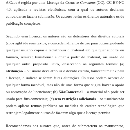
A Caos é regida por uma Licença da
Creative Commons
(CC): CC BY-NC
4.0, aplicada a revistas eletrônicas, com a qual os autores declaram
concordar ao fazer a submissão. Os autores retêm os direitos autorais e os de
publicação completos.
Segundo essa licença, os autores são os detentores dos direitos autorais
(copyright) de seus textos, e concedem direitos de uso para outros, podendo
qualquer usuário copiar e redistribuir o material em qualquer suporte ou
formato, remixar, transformar e criar a partir do material, ou usá-lo de
qualquer outro propósito lícito, observando os seguintes termos: (a)
atribuição
– o usuário deve atribuir o devido crédito, fornecer um link para
a licença, e indicar se foram feitas alterações. Os usos podem ocorrer de
qualquer forma razoável, mas não de uma forma que sugira haver o apoio
ou aprovação do licenciante; (b)
NãoComercial
– o material não pode ser
usado para fins comerciais; (c)
sem restrições adicionais
– os usuários não
podem aplicar termos jurídicos ou medidas de caráter tecnológico que
restrinjam legalmente outros de fazerem algo que a licença permita.
Recomendamos aos autores que, antes de submeterem os manuscritos,