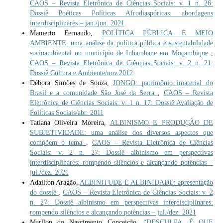
CAOS – Revista Eletrônica de Ciências Sociais: v. 1 n. 26:
Dossiê Poéticas Políticas Afrodiaspóricas: abordagens
interdisciplinares – jan./jun. 2021
Mamerto Fernando,
POLÍTICA PÚBLICA E MEIO
AMBIENTE: uma análise da política pública e sustentabilidade
socioambiental no município de Inhambane em Moçambique
,
CAOS – Revista Eletrônica de Ciências Sociais: v. 2 n. 21:
Dossiê Cultura e Ambiente/nov.2012
Débora Simões de Souza,
JONGO: patrimônio imaterial do
Brasil e a comunidade São José da Serra
,
CAOS – Revista
Eletrônica de Ciências Sociais: v. 1 n. 17: Dossiê Avaliação de
Políticas Sociais/abr. 2011
Tatiana Oliveira Moreira,
ALBINISMO E PRODUÇÃO DE
SUBJETIVIDADE: uma análise dos diversos aspectos que
compõem o tema
,
CAOS – Revista Eletrônica de Ciências
Sociais: v. 2 n. 27: Dossiê albinismo em perspectivas
interdisciplinares: rompendo silêncios e alcançando potências –
jul./dez. 2021
Adailton Aragão,
ALBINITUDE E ALBINIDADE: apresentação
do dossiê
,
CAOS – Revista Eletrônica de Ciências Sociais: v. 2
n. 27: Dossiê albinismo em perspectivas interdisciplinares:
rompendo silêncios e alcançando potências – jul./dez. 2021
Marllon do Nascimento Conceição,
“DESCULPA, É QUE