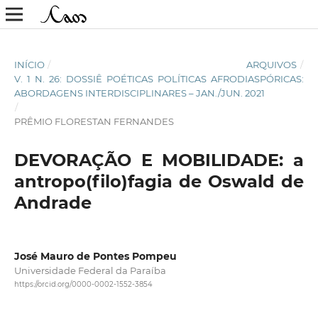
INÍCIO
/
ARQUIVOS
/
V. 1 N. 26: DOSSIÊ POÉTICAS POLÍTICAS AFRODIASPÓRICAS:
ABORDAGENS INTERDISCIPLINARES – JAN./JUN. 2021
/
PRÊMIO FLORESTAN FERNANDES
DEVORAÇÃO E MOBILIDADE: a
antropo(filo)fagia de Oswald de
Andrade
José Mauro de Pontes Pompeu
Universidade Federal da Paraíba
https://orcid.org/0000-0002-1552-3854