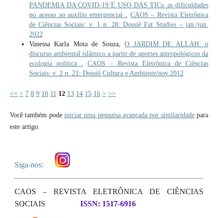
PANDEMIA DA COVID-19 E USO DAS TICs: as dificuldades
no acesso ao auxílio emergencial
,
CAOS – Revista Eletrônica
de Ciências Sociais: v. 1 n. 28: Dossiê Fat Studies – jan./jun.
2022
Vanessa Karla Mota de Souza,
O JARDIM DE ALLAH: o
discurso ambiental islâmico a partir de aportes antropológicos da
ecologia política
,
CAOS – Revista Eletrônica de Ciências
Sociais: v. 2 n. 21: Dossiê Cultura e Ambiente/nov.2012
<<
<
7
8
9
10
11
12
13
14
15
16
>
>>
Você também pode
iniciar uma pesquisa avançada por similaridade
para
este artigo.
Siga-nos:
CAOS – REVISTA ELETRÔNICA DE CIÊNCIAS
SOCIAIS
ISSN: 1517-6916