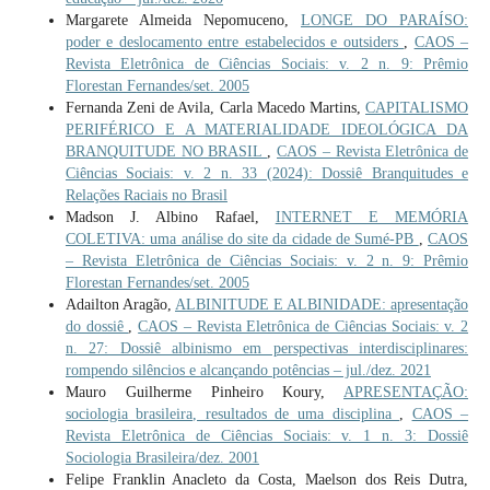
Margarete Almeida Nepomuceno,
LONGE DO PARAÍSO:
poder e deslocamento entre estabelecidos e outsiders
,
CAOS –
Revista Eletrônica de Ciências Sociais: v. 2 n. 9: Prêmio
Florestan Fernandes/set. 2005
Fernanda Zeni de Avila, Carla Macedo Martins,
CAPITALISMO
PERIFÉRICO E A MATERIALIDADE IDEOLÓGICA DA
BRANQUITUDE NO BRASIL
,
CAOS – Revista Eletrônica de
Ciências Sociais: v. 2 n. 33 (2024): Dossiê Branquitudes e
Relações Raciais no Brasil
Madson J. Albino Rafael,
INTERNET E MEMÓRIA
COLETIVA: uma análise do site da cidade de Sumé-PB
,
CAOS
– Revista Eletrônica de Ciências Sociais: v. 2 n. 9: Prêmio
Florestan Fernandes/set. 2005
Adailton Aragão,
ALBINITUDE E ALBINIDADE: apresentação
do dossiê
,
CAOS – Revista Eletrônica de Ciências Sociais: v. 2
n. 27: Dossiê albinismo em perspectivas interdisciplinares:
rompendo silêncios e alcançando potências – jul./dez. 2021
Mauro Guilherme Pinheiro Koury,
APRESENTAÇÃO:
sociologia brasileira, resultados de uma disciplina
,
CAOS –
Revista Eletrônica de Ciências Sociais: v. 1 n. 3: Dossiê
Sociologia Brasileira/dez. 2001
Felipe Franklin Anacleto da Costa, Maelson dos Reis Dutra,