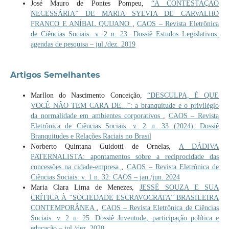
José Mauro de Pontes Pompeu,
“A CONTESTAÇÃO
NECESSÁRIA” DE MARIA SYLVIA DE CARVALHO
FRANCO E ANÍBAL QUIJANO
,
CAOS – Revista Eletrônica
de Ciências Sociais: v. 2 n. 23: Dossiê Estudos Legislativos:
agendas de pesquisa – jul./dez. 2019
Artigos Semelhantes
Marllon do Nascimento Conceição,
“DESCULPA, É QUE
VOCÊ NÃO TEM CARA DE...”: a branquitude e o privilégio
da normalidade em ambientes corporativos
,
CAOS – Revista
Eletrônica de Ciências Sociais: v. 2 n. 33 (2024): Dossiê
Branquitudes e Relações Raciais no Brasil
Norberto Quintana Guidotti de Ornelas,
A DÁDIVA
PATERNALISTA: apontamentos sobre a reciprocidade das
concessões na cidade-empresa
,
CAOS – Revista Eletrônica de
Ciências Sociais: v. 1 n. 32: CAOS – jan./jun. 2024
Maria Clara Lima de Menezes,
JESSÉ SOUZA E SUA
CRÍTICA À “SOCIEDADE ESCRAVOCRATA” BRASILEIRA
CONTEMPORÂNEA
,
CAOS – Revista Eletrônica de Ciências
Sociais: v. 2 n. 25: Dossiê Juventude, participação política e
educação – jul./dez. 2020