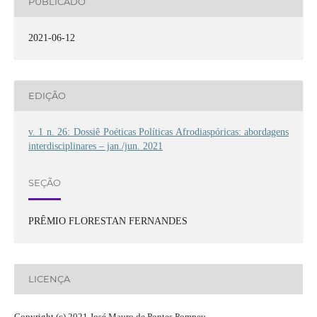
PUBLICADO
2021-06-12
EDIÇÃO
v. 1 n. 26: Dossiê Poéticas Políticas Afrodiaspóricas: abordagens
interdisciplinares – jan./jun. 2021
SEÇÃO
PRÊMIO FLORESTAN FERNANDES
LICENÇA
Copyright (c) 2021 José Mauro de Pontes Pompeu