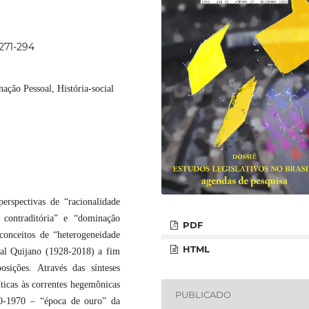
p271-294
ção Pessoal, História-social
erspectivas de “racionalidade
e contraditória” e “dominação
PDF
onceitos de “heterogeneidade
HTML
íbal Quijano (1928-2018) a fim
osições. Através das sínteses
ticas às correntes hegemônicas
PUBLICADO
960-1970 – “época de ouro” da