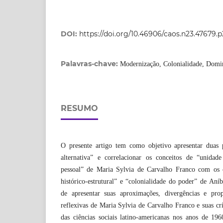
DOI:
https://doi.org/10.46906/caos.n23.47679.
Palavras-chave:
Modernização, Colonialidade, Domina
RESUMO
O presente artigo tem como objetivo apresentar duas p
alternativa” e correlacionar os conceitos de “unidad
pessoal” de Maria Sylvia de Carvalho Franco com os c
histórico-estrutural” e “colonialidade do poder” de An
de apresentar suas aproximações, divergências e prop
reflexivas de Maria Sylvia de Carvalho Franco e suas crí
das ciências sociais latino-americanas nos anos de 1