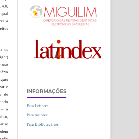
 4.0,
 qual
zer a
eitos
ão os
ight)
e uso
uário
lquer
mar e
INFORMAÇÕES
lo de
vando
Para Leitores
– o
Para Autores
dito,
ar se
Para Bibliotecários
podem
s não