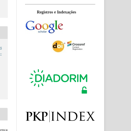
Registros e Indexações
s
 –
ença