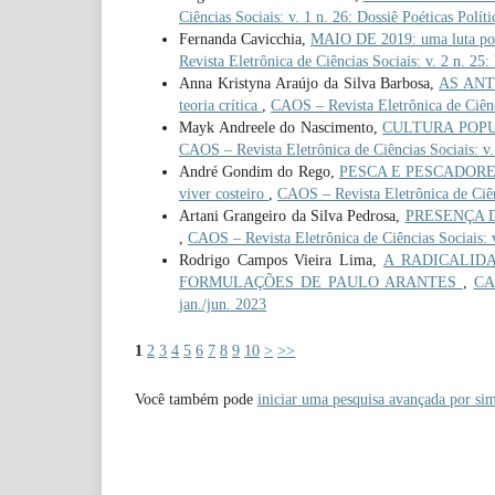
Ciências Sociais: v. 1 n. 26: Dossiê Poéticas Polít
Fernanda Cavicchia,
MAIO DE 2019: uma luta por 
Revista Eletrônica de Ciências Sociais: v. 2 n. 25:
Anna Kristyna Araújo da Silva Barbosa,
AS ANTI
teoria crítica
,
CAOS – Revista Eletrônica de Ciênci
Mayk Andreele do Nascimento,
CULTURA POPULA
CAOS – Revista Eletrônica de Ciências Sociais: v.
André Gondim do Rego,
PESCA E PESCADORES 
viver costeiro
,
CAOS – Revista Eletrônica de Ciênc
Artani Grangeiro da Silva Pedrosa,
PRESENÇA DE 
,
CAOS – Revista Eletrônica de Ciências Sociais: v
Rodrigo Campos Vieira Lima,
A RADICALIDA
FORMULAÇÕES DE PAULO ARANTES
,
CAO
jan./jun. 2023
1
2
3
4
5
6
7
8
9
10
>
>>
Você também pode
iniciar uma pesquisa avançada por sim