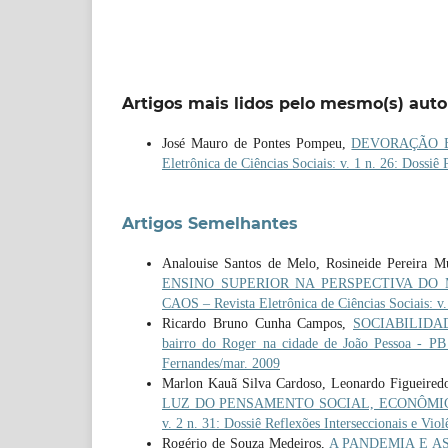
Artigos mais lidos pelo mesmo(s) auto
José Mauro de Pontes Pompeu,
DEVORAÇÃO E M
Eletrônica de Ciências Sociais: v. 1 n. 26: Dossiê 
Artigos Semelhantes
Analouise Santos de Melo, Rosineide Pereira M
ENSINO SUPERIOR NA PERSPECTIVA DO MODE
CAOS – Revista Eletrônica de Ciências Sociais: v. 
Ricardo Bruno Cunha Campos,
SOCIABILID
bairro do Roger na cidade de João Pessoa - P
Fernandes/mar. 2009
Marlon Kauã Silva Cardoso, Leonardo Figueire
LUZ DO PENSAMENTO SOCIAL, ECONÔMIC
v. 2 n. 31: Dossiê Reflexões Interseccionais e Viol
Rogério de Souza Medeiros,
A PANDEMIA E 