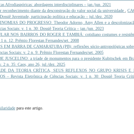
icas Afrodiaspóricas: abordagens interdisciplinares – jan./jun. 2021
reconhecimento diante da desconstrução do valor social da universidade
,
CA
 Dossiê Juventude, participação política e educação – jul./dez. 2020
NOMIAS DO PROGRESSO: Theodor Adorno, Amy Allen e a descolonizaçã
as Sociais: v. 1 n. 30: Dossiê Teoria Crítica – jan./jun. 2023
R NOS BAIRROS DO ROGER E TAMBIÁ: cotidiano costumes e resistê
 1 n. 12: Prêmio Florestan Fernandes/set. 2008
EM BARRA DE CAMARATUBA (PB): reflexões sócio-antropológicas sobr
ias Sociais: v. 2 n. 9: Prêmio Florestan Fernandes/set. 2005
JUSCELINO: a tríade de monumentos para o presidente Kubitschek em Bra
. 2 n. 35: Caos, ano 26, jul./dez. 2025
DE DA TEORIA CRÍTICA, SEUS REFLEXOS NO GRUPO KRISIS E
S – Revista Eletrônica de Ciências Sociais: v. 1 n. 30: Dossiê Teoria Crít
ilaridade
para este artigo.