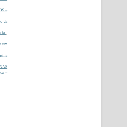
OS –
o da
ncia
,
e um
sília
 NAS
ica –