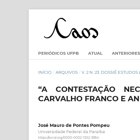
PERIÓDICOS UFPB
ATUAL
ANTERIORES
INÍCIO
/
ARQUIVOS
/
V. 2 N. 23: DOSSIÊ ESTUDO
“A CONTESTAÇÃO NEC
CARVALHO FRANCO E AN
José Mauro de Pontes Pompeu
Universidade Federal da Paraíba
https://orcid.org/0000-0002-1552-3854