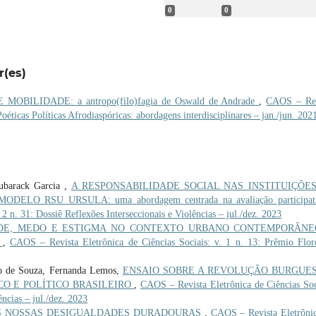
0
0
r(es)
OBILIDADE: a antropo(filo)fagia de Oswald de Andrade
,
CAOS – Rev
Poéticas Políticas Afrodiaspóricas: abordagens interdisciplinares – jan./jun. 202
ubarack Garcia ,
A RESPONSABILIDADE SOCIAL NAS INSTITUIÇÕE
LO RSU URSULA: uma abordagem centrada na avaliação participat
2 n. 31: Dossiê Reflexões Interseccionais e Violências – jul./dez. 2023
ADE, MEDO E ESTIGMA NO CONTEXTO URBANO CONTEMPORÂNEO
B
,
CAOS – Revista Eletrônica de Ciências Sociais: v. 1 n. 13: Prêmio Flor
do de Souza, Fernanda Lemos,
ENSAIO SOBRE A REVOLUÇÃO BURGUE
O E POLÍTICO BRASILEIRO
,
CAOS – Revista Eletrônica de Ciências Soc
ências – jul./dez. 2023
AS NOSSAS DESIGUALDADES DURADOURAS
,
CAOS – Revista Eletrôni