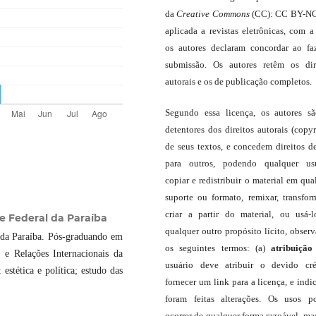
da
Creative Commons
(CC): CC BY-NC
aplicada a revistas eletrônicas, com a
os autores declaram concordar ao fa
submissão. Os autores retêm os dir
autorais e os de publicação completos.
Segundo essa licença, os autores s
detentores dos direitos autorais (copyr
de seus textos, e concedem direitos d
para outros, podendo qualquer us
copiar e redistribuir o material em qua
suporte ou formato, remixar, transfor
criar a partir do material, ou usá-
e Federal da Paraíba
qualquer outro propósito lícito, obser
 da Paraíba. Pós-graduando em
os seguintes termos: (a)
atribuição
 e Relações Internacionais da
usuário deve atribuir o devido cré
stética e política; estudo das
fornecer um link para a licença, e indic
foram feitas alterações. Os usos 
ocorrer de qualquer forma razoável, ma