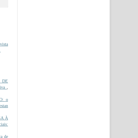
ista
1
S DE
iva
,
: o
estan
SA À
iais:
ca de