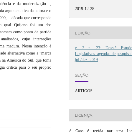
ndência e da modernização –,
2019-12-28
a argumentativa da autora e o
990, – década que corresponde
da qual Quijano foi um dos
os tomam como ponto de partida
EDIÇÃO
analisados, cujas interseções
rma madura. Nossa intenção é
v. 2 n. 23: Dossiê Estudo
dade alternativa como a “marca
Legislativos: agendas de pesquisa
jul./dez. 2019
da na América do Sul, que toma
gia crítica para o seu próprio
SEÇÃO
ARTIGOS
LICENÇA
A Caos é regida por uma Lic