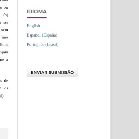
io ou
IDIOMA
 (b)
e ser
English
)
sem
Español (España)
s não
Português (Brasil)
didas
injam
que a
ENVIAR SUBMISSÃO
es de
em os
ui
).