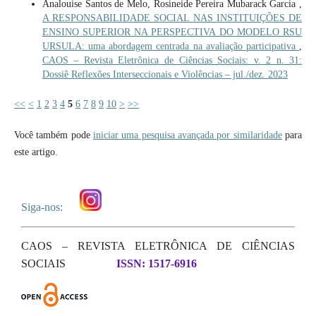
Analouise Santos de Melo, Rosineide Pereira Mubarack Garcia ,
A RESPONSABILIDADE SOCIAL NAS INSTITUIÇÕES DE
ENSINO SUPERIOR NA PERSPECTIVA DO MODELO RSU
URSULA: uma abordagem centrada na avaliação participativa
,
CAOS – Revista Eletrônica de Ciências Sociais: v. 2 n. 31:
Dossiê Reflexões Interseccionais e Violências – jul./dez. 2023
<<
<
1
2
3
4
5
6
7
8
9
10
>
>>
Você também pode
iniciar uma pesquisa avançada por similaridade
para
este artigo.
Siga-nos:
CAOS – REVISTA ELETRÔNICA DE CIÊNCIAS
SOCIAIS
ISSN: 1517-6916