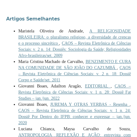
Artigos Semelhantes
Maristela Oliveira de Andrade,
A RELIGIOSIDADE
BRASILEIRA: o pluralismo religioso, a diversidade de crenças
e o processo sincrético
,
CAOS – Revista Eletrônica de Ciências
Sociais: v. 2 n. 14: Dossiês: Sociologia da Saúde; Religiosidades
Afro-brasileiras/set. 2009
Maria Cristina Machado de Carvalho,
BENZIMENTO E CURA
NA COMUNIDADE DE SÃO JOÃO DO CAZUMBÁ
,
CAOS
– Revista Eletrônica de Ciências Sociais: v. 2 n. 18: Dossiê
Corpo e Saúde/set. 2011
Giovanni Boaes, Adailton Aragão,
EDITORIAL
,
CAOS –
Revista Eletrônica de Ciências Sociais: v. 1 n. 28: Dossiê Fat
Studies – jan./jun. 2022
Giovanni Boaes,
JUREMA Y OTRAS YERBAS - Resenha
,
CAOS – Revista Eletrônica de Ciências Sociais: v. 1 n. 24:
Dossiê Por Dentro do IFPB: conhecer e expressar – jan./jun.
2020
Luciana Chianca, Maysa Carvalho de Souza,
ANTROPOLOGIA, REFLEXÃO E AÇÃO: entrevista com