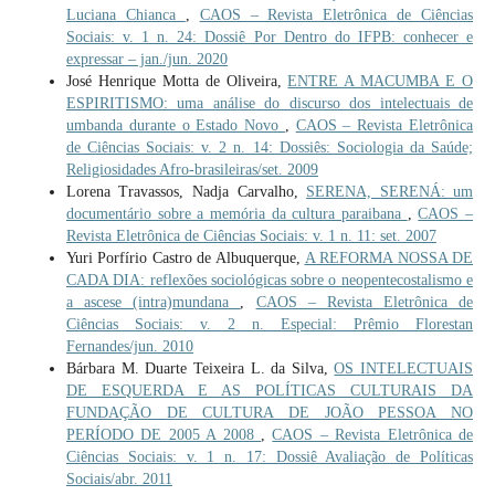
Luciana Chianca
,
CAOS – Revista Eletrônica de Ciências
Sociais: v. 1 n. 24: Dossiê Por Dentro do IFPB: conhecer e
expressar – jan./jun. 2020
José Henrique Motta de Oliveira,
ENTRE A MACUMBA E O
ESPIRITISMO: uma análise do discurso dos intelectuais de
umbanda durante o Estado Novo
,
CAOS – Revista Eletrônica
de Ciências Sociais: v. 2 n. 14: Dossiês: Sociologia da Saúde;
Religiosidades Afro-brasileiras/set. 2009
Lorena Travassos, Nadja Carvalho,
SERENA, SERENÁ: um
documentário sobre a memória da cultura paraibana
,
CAOS –
Revista Eletrônica de Ciências Sociais: v. 1 n. 11: set. 2007
Yuri Porfírio Castro de Albuquerque,
A REFORMA NOSSA DE
CADA DIA: reflexões sociológicas sobre o neopentecostalismo e
a ascese (intra)mundana
,
CAOS – Revista Eletrônica de
Ciências Sociais: v. 2 n. Especial: Prêmio Florestan
Fernandes/jun. 2010
Bárbara M. Duarte Teixeira L. da Silva,
OS INTELECTUAIS
DE ESQUERDA E AS POLÍTICAS CULTURAIS DA
FUNDAÇÃO DE CULTURA DE JOÃO PESSOA NO
PERÍODO DE 2005 A 2008
,
CAOS – Revista Eletrônica de
Ciências Sociais: v. 1 n. 17: Dossiê Avaliação de Políticas
Sociais/abr. 2011