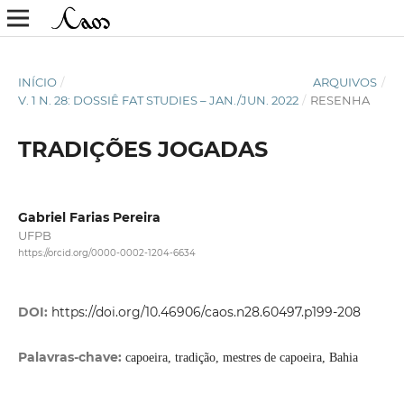
INÍCIO
/
ARQUIVOS
/
V. 1 N. 28: DOSSIÊ FAT STUDIES – JAN./JUN. 2022
/
RESENHA
TRADIÇÕES JOGADAS
Gabriel Farias Pereira
UFPB
https://orcid.org/0000-0002-1204-6634
DOI:
https://doi.org/10.46906/caos.n28.60497.p199-208
Palavras-chave:
capoeira, tradição, mestres de capoeira, Bahia