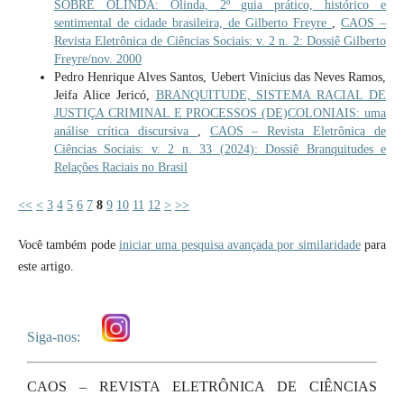
SOBRE OLINDA: Olinda, 2º guia prático, histórico e
sentimental de cidade brasileira, de Gilberto Freyre
,
CAOS –
Revista Eletrônica de Ciências Sociais: v. 2 n. 2: Dossiê Gilberto
Freyre/nov. 2000
Pedro Henrique Alves Santos, Uebert Vinicius das Neves Ramos,
Jeifa Alice Jericó,
BRANQUITUDE, SISTEMA RACIAL DE
JUSTIÇA CRIMINAL E PROCESSOS (DE)COLONIAIS: uma
análise crítica discursiva
,
CAOS – Revista Eletrônica de
Ciências Sociais: v. 2 n. 33 (2024): Dossiê Branquitudes e
Relações Raciais no Brasil
<<
<
3
4
5
6
7
8
9
10
11
12
>
>>
Você também pode
iniciar uma pesquisa avançada por similaridade
para
este artigo.
Siga-nos:
CAOS – REVISTA ELETRÔNICA DE CIÊNCIAS