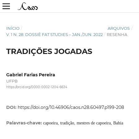
INÍCIO
/
ARQUIVOS
/
V. 1 N. 28: DOSSIÊ FAT STUDIES – JAN./JUN. 2022
/
RESENHA
TRADIÇÕES JOGADAS
Gabriel Farias Pereira
UFPB
https://orcid.org/0000-0002-1204-6634
DOI:
https://doi.org/10.46906/caos.n28.60497.p199-208
Palavras-chave:
capoeira, tradição, mestres de capoeira, Bahia