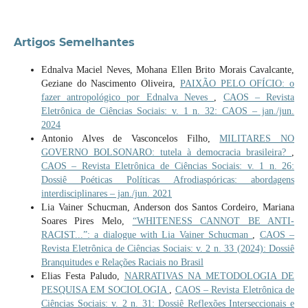
Artigos Semelhantes
Ednalva Maciel Neves, Mohana Ellen Brito Morais Cavalcante,
Geziane do Nascimento Oliveira,
PAIXÃO PELO OFÍCIO: o
fazer antropológico por Ednalva Neves
,
CAOS – Revista
Eletrônica de Ciências Sociais: v. 1 n. 32: CAOS – jan./jun.
2024
Antonio Alves de Vasconcelos Filho,
MILITARES NO
GOVERNO BOLSONARO: tutela à democracia brasileira?
,
CAOS – Revista Eletrônica de Ciências Sociais: v. 1 n. 26:
Dossiê Poéticas Políticas Afrodiaspóricas: abordagens
interdisciplinares – jan./jun. 2021
Lia Vainer Schucman, Anderson dos Santos Cordeiro, Mariana
Soares Pires Melo,
“WHITENESS CANNOT BE ANTI-
RACIST...”: a dialogue with Lia Vainer Schucman
,
CAOS –
Revista Eletrônica de Ciências Sociais: v. 2 n. 33 (2024): Dossiê
Branquitudes e Relações Raciais no Brasil
Elias Festa Paludo,
NARRATIVAS NA METODOLOGIA DE
PESQUISA EM SOCIOLOGIA
,
CAOS – Revista Eletrônica de
Ciências Sociais: v. 2 n. 31: Dossiê Reflexões Interseccionais e