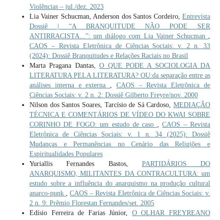
Violências – jul./dez. 2023
Lia Vainer Schucman, Anderson dos Santos Cordeiro,
Entrevista
Dossiê | “A BRANQUITUDE NÃO PODE SER
ANTIRRACISTA...”: um diálogo com Lia Vainer Schucman
,
CAOS – Revista Eletrônica de Ciências Sociais: v. 2 n. 33
(2024): Dossiê Branquitudes e Relações Raciais no Brasil
Marta Pragana Dantas,
O QUE PODE A SOCIOLOGIA DA
LITERATURA PELA LITERATURA? OU:da separação entre as
análises interna e externa
,
CAOS – Revista Eletrônica de
Ciências Sociais: v. 2 n. 2: Dossiê Gilberto Freyre/nov. 2000
Nilson dos Santos Soares, Tarcísio de Sá Cardoso,
MEDIAÇÃO
TÉCNICA E COMENTÁRIOS DE VÍDEO DO KWAI SOBRE
CORINHO DE FOGO: um estudo de caso
,
CAOS – Revista
Eletrônica de Ciências Sociais: v. 1 n. 34 (2025): Dossiê
Mudanças e Permanências no Cenário das Religiões e
Espiritualidades Populares
Yuriallis Fernandes Bastos,
PARTIDÁRIOS DO
ANARQUISMO, MILITANTES DA CONTRACULTURA: um
estudo sobre a influência do anarquismo na produção cultural
anarco-punk
,
CAOS – Revista Eletrônica de Ciências Sociais: v.
2 n. 9: Prêmio Florestan Fernandes/set. 2005
Edísio Ferreira de Farias Júnior,
O OLHAR FREYREANO