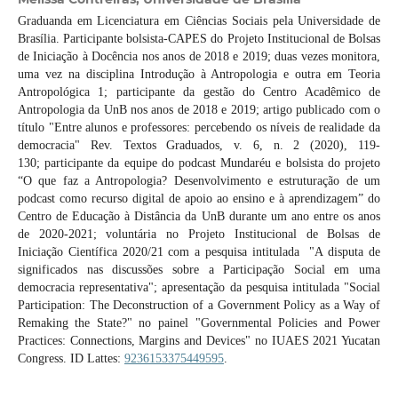
Graduanda em Licenciatura em Ciências Sociais pela Universidade de
Brasília. Participante bolsista-CAPES do Projeto Institucional de Bolsas
de Iniciação à Docência nos anos de 2018 e 2019; duas vezes monitora,
uma vez na disciplina Introdução à Antropologia e outra em Teoria
Antropológica 1; participante da gestão do Centro Acadêmico de
Antropologia da UnB nos anos de 2018 e 2019; artigo publicado com o
título "Entre alunos e professores: percebendo os níveis de realidade da
democracia" Rev. Textos Graduados, v. 6, n. 2 (2020), 119-
130; participante da equipe do podcast Mundaréu e bolsista do projeto
“O que faz a Antropologia? Desenvolvimento e estruturação de um
podcast como recurso digital de apoio ao ensino e à aprendizagem” do
Centro de Educação à Distância da UnB durante um ano entre os anos
de 2020-2021; voluntária no Projeto Institucional de Bolsas de
Iniciação Científica 2020/21 com a pesquisa intitulada "A disputa de
significados nas discussões sobre a Participação Social em uma
democracia representativa"; apresentação da pesquisa intitulada "Social
Participation: The Deconstruction of a Government Policy as a Way of
Remaking the State?" no painel "Governmental Policies and Power
Practices: Connections, Margins and Devices" no IUAES 2021 Yucatan
Congress. ID Lattes:
9236153375449595
.