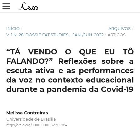
INÍCIO
/
ARQUIVOS
/
V. 1 N. 28: DOSSIÊ FAT STUDIES – JAN./JUN. 2022
/
ARTIGOS
“TÁ VENDO O QUE EU TÔ
FALANDO?” Reflexões sobre a
escuta ativa e as performances
da voz no contexto educacional
durante a pandemia da Covid-19
Melissa Contreiras
Universidade de Brasília
https://orcid.org/0000-0001-6799-5784