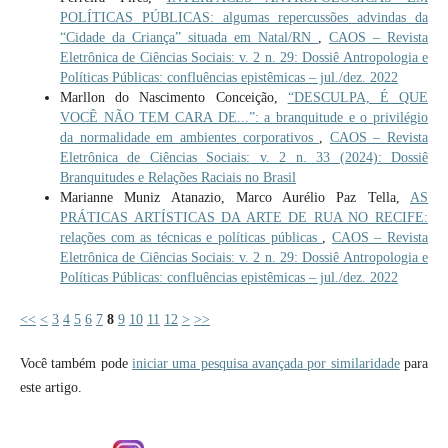
POLÍTICAS PÚBLICAS: algumas repercussões advindas da
“Cidade da Criança” situada em Natal/RN
,
CAOS – Revista
Eletrônica de Ciências Sociais: v. 2 n. 29: Dossiê Antropologia e
Políticas Públicas: confluências epistêmicas – jul./dez. 2022
Marllon do Nascimento Conceição,
“DESCULPA, É QUE
VOCÊ NÃO TEM CARA DE...”: a branquitude e o privilégio
da normalidade em ambientes corporativos
,
CAOS – Revista
Eletrônica de Ciências Sociais: v. 2 n. 33 (2024): Dossiê
Branquitudes e Relações Raciais no Brasil
Marianne Muniz Atanazio, Marco Aurélio Paz Tella,
AS
PRÁTICAS ARTÍSTICAS DA ARTE DE RUA NO RECIFE:
relações com as técnicas e políticas públicas
,
CAOS – Revista
Eletrônica de Ciências Sociais: v. 2 n. 29: Dossiê Antropologia e
Políticas Públicas: confluências epistêmicas – jul./dez. 2022
<<
<
3
4
5
6
7
8
9
10
11
12
>
>>
Você também pode
iniciar uma pesquisa avançada por similaridade
para
este artigo.