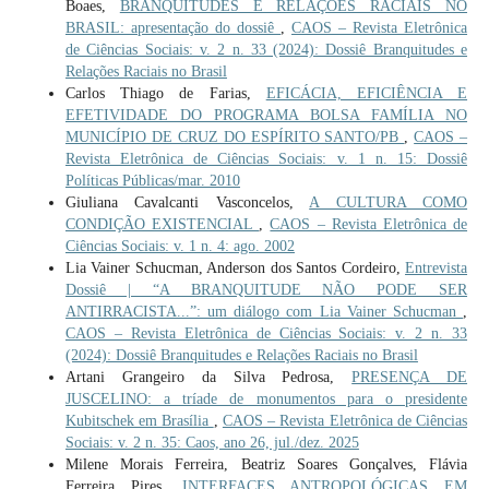
Boaes,
BRANQUITUDES E RELAÇÕES RACIAIS NO
BRASIL: apresentação do dossiê
,
CAOS – Revista Eletrônica
de Ciências Sociais: v. 2 n. 33 (2024): Dossiê Branquitudes e
Relações Raciais no Brasil
Carlos Thiago de Farias,
EFICÁCIA, EFICIÊNCIA E
EFETIVIDADE DO PROGRAMA BOLSA FAMÍLIA NO
MUNICÍPIO DE CRUZ DO ESPÍRITO SANTO/PB
,
CAOS –
Revista Eletrônica de Ciências Sociais: v. 1 n. 15: Dossiê
Políticas Públicas/mar. 2010
Giuliana Cavalcanti Vasconcelos,
A CULTURA COMO
CONDIÇÃO EXISTENCIAL
,
CAOS – Revista Eletrônica de
Ciências Sociais: v. 1 n. 4: ago. 2002
Lia Vainer Schucman, Anderson dos Santos Cordeiro,
Entrevista
Dossiê | “A BRANQUITUDE NÃO PODE SER
ANTIRRACISTA...”: um diálogo com Lia Vainer Schucman
,
CAOS – Revista Eletrônica de Ciências Sociais: v. 2 n. 33
(2024): Dossiê Branquitudes e Relações Raciais no Brasil
Artani Grangeiro da Silva Pedrosa,
PRESENÇA DE
JUSCELINO: a tríade de monumentos para o presidente
Kubitschek em Brasília
,
CAOS – Revista Eletrônica de Ciências
Sociais: v. 2 n. 35: Caos, ano 26, jul./dez. 2025
Milene Morais Ferreira, Beatriz Soares Gonçalves, Flávia
Ferreira Pires,
INTERFACES ANTROPOLÓGICAS EM