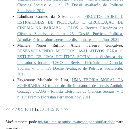
Ciências Sociais: v. 1 n. 17: Dossiê Avaliação de Políticas
Sociais/abr. 2011
Edmilson Gomes da Silva Junior,
PROJETO JABRE E
ESTRATÉGIAS DE PRODUÇÃO E CIRCULAÇÃO DE
CINEMA NA PARAÍBA
,
CAOS – Revista Eletrônica de
Ciências Sociais: v. 1 n. 26: Dossiê Poéticas Políticas
Afrodiaspóricas: abordagens interdisciplinares – jan./jun. 2021
Michele Nunes Rufino, Alícia Ferreira Gonçalves,
DESENVOLVENDO MÉTODOS AVALIATIVOS PARA O
ESTUDO DE UMA POLÍTICA SOCIAL: a dinâmica dos
indicadores locais
,
CAOS – Revista Eletrônica de Ciências
Sociais: v. 1 n. 17: Dossiê Avaliação de Políticas Sociais/abr.
2011
Erygeanny Machado de Lira,
UMA TEORIA MORAL DA
SOBERANIA: O tratado de direito natural de Tomás Antônio
Gonzaga
,
CAOS – Revista Eletrônica de Ciências Sociais: v. 3
n. 19: Prêmio Florestan Fernandes/nov. 2011
<<
<
7
8
9
10
11
12
13
14
15
16
>
>>
Você também pode
iniciar uma pesquisa avançada por similaridade
para
este artigo.