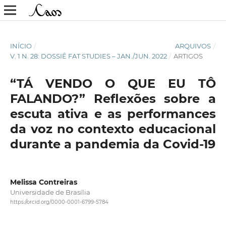
INÍCIO
/
ARQUIVOS
/
V. 1 N. 28: DOSSIÊ FAT STUDIES – JAN./JUN. 2022
/
ARTIGOS
“TÁ VENDO O QUE EU TÔ
FALANDO?” Reflexões sobre a
escuta ativa e as performances
da voz no contexto educacional
durante a pandemia da Covid-19
Melissa Contreiras
Universidade de Brasília
https://orcid.org/0000-0001-6799-5784