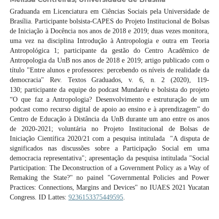
Graduanda em Licenciatura em Ciências Sociais pela Universidade de
Brasília. Participante bolsista-CAPES do Projeto Institucional de Bolsas
de Iniciação à Docência nos anos de 2018 e 2019; duas vezes monitora,
uma vez na disciplina Introdução à Antropologia e outra em Teoria
Antropológica 1; participante da gestão do Centro Acadêmico de
Antropologia da UnB nos anos de 2018 e 2019; artigo publicado com o
título "Entre alunos e professores: percebendo os níveis de realidade da
democracia" Rev. Textos Graduados, v. 6, n. 2 (2020), 119-
130; participante da equipe do podcast Mundaréu e bolsista do projeto
“O que faz a Antropologia? Desenvolvimento e estruturação de um
podcast como recurso digital de apoio ao ensino e à aprendizagem” do
Centro de Educação à Distância da UnB durante um ano entre os anos
de 2020-2021; voluntária no Projeto Institucional de Bolsas de
Iniciação Científica 2020/21 com a pesquisa intitulada "A disputa de
significados nas discussões sobre a Participação Social em uma
democracia representativa"; apresentação da pesquisa intitulada "Social
Participation: The Deconstruction of a Government Policy as a Way of
Remaking the State?" no painel "Governmental Policies and Power
Practices: Connections, Margins and Devices" no IUAES 2021 Yucatan
Congress. ID Lattes:
9236153375449595
.