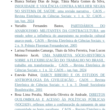
Bianca Stefany Dias de Jorge, Tânia Maria Gomes da Silva,
INIQUIDADE E VIOLÊNCIA CONTRA A MULHER NEGRA
NO SISTEMA DE SAÚDE: uma revisão narrativa
,
CAOS –
Revista Eletrônica de Ciências Sociais: v. 1 n. 32: CAOS –
jan./jun. 2024
Yuriallis Fernandes Bastos,
PARTIDÁRIOS DO
ANARQUISMO, MILITANTES DA CONTRACULTURA: um
estudo sobre a influência do anarquismo na produção cultural
anarco-punk
,
CAOS – Revista Eletrônica de Ciências Sociais: v.
2 n. 9: Prêmio Florestan Fernandes/set. 2005
Larissa Fernandes Camargo, Thais da Silva Ferreira, Ivan Lucon
Monteiro Jacob,
UMA NARRATIVA SÓCIO-HISTÓRICA
SOBRE A FLEXIBILIZAÇÃO DO TRABALHO NO BRASIL:
trabalho em transformação
,
CAOS – Revista Eletrônica de
Ciências Sociais: v. 1 n. 32: CAOS – jan./jun. 2024
Estevão Palitot,
DARCY RIBEIRO E OS ESTUDOS DE
ANTROPOLOGIA DA CIVILIZAÇÃO
,
CAOS – Revista
Eletrônica de Ciências Sociais: v. 1 n. 3: Dossiê Sociologia
Brasileira/dez. 2001
Rosa Lima Peralta, Maristela Oliveira de Andrade,
DIREITOS
QUILOMBOLAS E ACESSO ÀS POLÍTICAS PÚBLICAS
(SOCIAIS): reflexos sobre a configuração da paisagem de uma
comunidade no brejo paraibano
,
CAOS – Revista Eletrônica de