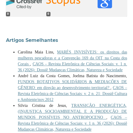
0
0
Artigos Semelhantes
Carolina Maia Lins,
MARÉS INVISÍVEIS: os direitos das
mulheres pescadoras e a Convenção 169 da OIT na Costa dos
Corais
,
CAOS – Revista Eletrônica de Ciências Sociais: v. 1 n.
36 (2026): Dossiê Mudanças Climáticas, Natureza e Sociedade
André Luiz da Costa Gomes, Joelma Batista do Nascimento,
FUNDOS ROTATIVOS SOLIDÁRIOS & MEDIAÇÕES DE
GÊNERO: em direção ao desenvolvimento territorial?
,
CAOS –
Revista Eletrônica de Ciências Sociais: v. 2 n. 21: Dossiê Cultura
e Ambiente/nov.2012
Silvia Cristina de Jesus,
TRANSIÇÃO ENERGÉTICA,
(IN)JUSTIÇA SOCIOAMBIENTAL E A PRODUÇÃO DE
MUNDOS POSSÍVEIS NO ANTROPOCENO
,
CAOS –
Revista Eletrônica de Ciências Sociais: v. 1 n. 36 (2026): Dossiê
Mudanças Climáticas, Natureza e Sociedade