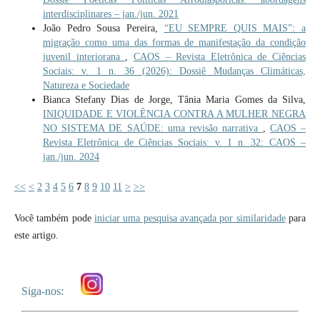
interdisciplinares – jan./jun. 2021
João Pedro Sousa Pereira,
“EU SEMPRE QUIS MAIS”: a
migração como uma das formas de manifestação da condição
juvenil interiorana
,
CAOS – Revista Eletrônica de Ciências
Sociais: v. 1 n. 36 (2026): Dossiê Mudanças Climáticas,
Natureza e Sociedade
Bianca Stefany Dias de Jorge, Tânia Maria Gomes da Silva,
INIQUIDADE E VIOLÊNCIA CONTRA A MULHER NEGRA
NO SISTEMA DE SAÚDE: uma revisão narrativa
,
CAOS –
Revista Eletrônica de Ciências Sociais: v. 1 n. 32: CAOS –
jan./jun. 2024
<<
<
2
3
4
5
6
7
8
9
10
11
>
>>
Você também pode
iniciar uma pesquisa avançada por similaridade
para
este artigo.
Siga-nos: