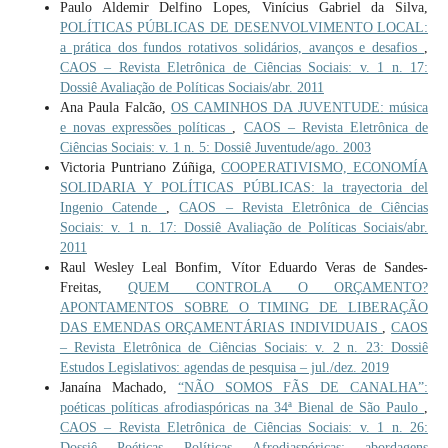
Paulo Aldemir Delfino Lopes, Vinícius Gabriel da Silva,
POLÍTICAS PÚBLICAS DE DESENVOLVIMENTO LOCAL:
a prática dos fundos rotativos solidários, avanços e desafios
,
CAOS – Revista Eletrônica de Ciências Sociais: v. 1 n. 17:
Dossiê Avaliação de Políticas Sociais/abr. 2011
Ana Paula Falcão,
OS CAMINHOS DA JUVENTUDE: música
e novas expressões políticas
,
CAOS – Revista Eletrônica de
Ciências Sociais: v. 1 n. 5: Dossiê Juventude/ago. 2003
Victoria Puntriano Zúñiga,
COOPERATIVISMO, ECONOMÍA
SOLIDARIA Y POLÍTICAS PÚBLICAS: la trayectoria del
Ingenio Catende
,
CAOS – Revista Eletrônica de Ciências
Sociais: v. 1 n. 17: Dossiê Avaliação de Políticas Sociais/abr.
2011
Raul Wesley Leal Bonfim, Vítor Eduardo Veras de Sandes-
Freitas,
QUEM CONTROLA O ORÇAMENTO?
APONTAMENTOS SOBRE O TIMING DE LIBERAÇÃO
DAS EMENDAS ORÇAMENTÁRIAS INDIVIDUAIS
,
CAOS
– Revista Eletrônica de Ciências Sociais: v. 2 n. 23: Dossiê
Estudos Legislativos: agendas de pesquisa – jul./dez. 2019
Janaína Machado,
“NÃO SOMOS FÃS DE CANALHA”:
poéticas políticas afrodiaspóricas na 34ª Bienal de São Paulo
,
CAOS – Revista Eletrônica de Ciências Sociais: v. 1 n. 26:
Dossiê Poéticas Políticas Afrodiaspóricas: abordagens