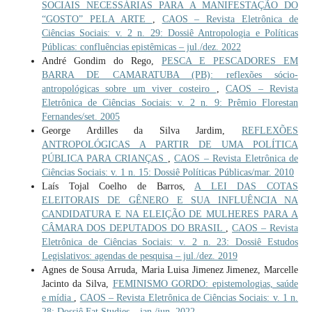
SOCIAIS NECESSÁRIAS PARA A MANIFESTAÇÃO DO
“GOSTO” PELA ARTE
,
CAOS – Revista Eletrônica de
Ciências Sociais: v. 2 n. 29: Dossiê Antropologia e Políticas
Públicas: confluências epistêmicas – jul./dez. 2022
André Gondim do Rego,
PESCA E PESCADORES EM
BARRA DE CAMARATUBA (PB): reflexões sócio-
antropológicas sobre um viver costeiro
,
CAOS – Revista
Eletrônica de Ciências Sociais: v. 2 n. 9: Prêmio Florestan
Fernandes/set. 2005
George Ardilles da Silva Jardim,
REFLEXÕES
ANTROPOLÓGICAS A PARTIR DE UMA POLÍTICA
PÚBLICA PARA CRIANÇAS
,
CAOS – Revista Eletrônica de
Ciências Sociais: v. 1 n. 15: Dossiê Políticas Públicas/mar. 2010
Laís Tojal Coelho de Barros,
A LEI DAS COTAS
ELEITORAIS DE GÊNERO E SUA INFLUÊNCIA NA
CANDIDATURA E NA ELEIÇÃO DE MULHERES PARA A
CÂMARA DOS DEPUTADOS DO BRASIL
,
CAOS – Revista
Eletrônica de Ciências Sociais: v. 2 n. 23: Dossiê Estudos
Legislativos: agendas de pesquisa – jul./dez. 2019
Agnes de Sousa Arruda, Maria Luisa Jimenez Jimenez, Marcelle
Jacinto da Silva,
FEMINISMO GORDO: epistemologias, saúde
e mídia
,
CAOS – Revista Eletrônica de Ciências Sociais: v. 1 n.
28: Dossiê Fat Studies – jan./jun. 2022