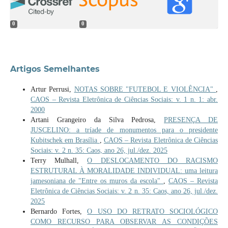
0
0
Artigos Semelhantes
Artur Perrusi,
NOTAS SOBRE "FUTEBOL E VIOLÊNCIA"
,
CAOS – Revista Eletrônica de Ciências Sociais: v. 1 n. 1: abr.
2000
Artani Grangeiro da Silva Pedrosa,
PRESENÇA DE
JUSCELINO: a tríade de monumentos para o presidente
Kubitschek em Brasília
,
CAOS – Revista Eletrônica de Ciências
Sociais: v. 2 n. 35: Caos, ano 26, jul./dez. 2025
Terry Mulhall,
O DESLOCAMENTO DO RACISMO
ESTRUTURAL À MORALIDADE INDIVIDUAL: uma leitura
jamesoniana de "Entre os muros da escola"
,
CAOS – Revista
Eletrônica de Ciências Sociais: v. 2 n. 35: Caos, ano 26, jul./dez.
2025
Bernardo Fortes,
O USO DO RETRATO SOCIOLÓGICO
COMO RECURSO PARA OBSERVAR AS CONDIÇÕES