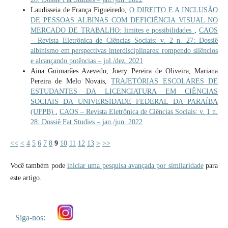
Laudisseia de França Figueiredo,
O DIREITO E A INCLUSÃO
DE PESSOAS ALBINAS COM DEFICIÊNCIA VISUAL NO
MERCADO DE TRABALHO: limites e possibilidades
,
CAOS
– Revista Eletrônica de Ciências Sociais: v. 2 n. 27: Dossiê
albinismo em perspectivas interdisciplinares: rompendo silêncios
e alcançando potências – jul./dez. 2021
Aina Guimarães Azevedo, Joery Pereira de Oliveira, Mariana
Pereira de Melo Novais,
TRAJETÓRIAS ESCOLARES DE
ESTUDANTES DA LICENCIATURA EM CIÊNCIAS
SOCIAIS DA UNIVERSIDADE FEDERAL DA PARAÍBA
(UFPB)
,
CAOS – Revista Eletrônica de Ciências Sociais: v. 1 n.
28: Dossiê Fat Studies – jan./jun. 2022
<<
<
4
5
6
7
8
9
10
11
12
13
>
>>
Você também pode
iniciar uma pesquisa avançada por similaridade
para
este artigo.
Siga-nos: