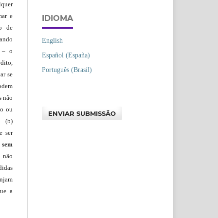
lquer
mar e
IDIOMA
lo de
vando
English
– o
Español (España)
dito,
Português (Brasil)
ar se
podem
s não
io ou
ENVIAR SUBMISSÃO
 (b)
e ser
)
sem
s não
didas
injam
que a