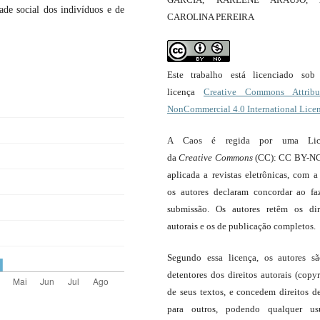
dade social dos indivíduos e de
CAROLINA PEREIRA
Este trabalho está licenciado so
licença
Creative Commons Attribut
NonCommercial 4.0 International Lice
A Caos é regida por uma Lic
da
Creative Commons
(CC): CC BY-NC
aplicada a revistas eletrônicas, com a
os autores declaram concordar ao fa
submissão. Os autores retêm os dir
autorais e os de publicação completos.
Segundo essa licença, os autores s
detentores dos direitos autorais (copyr
de seus textos, e concedem direitos d
para outros, podendo qualquer us