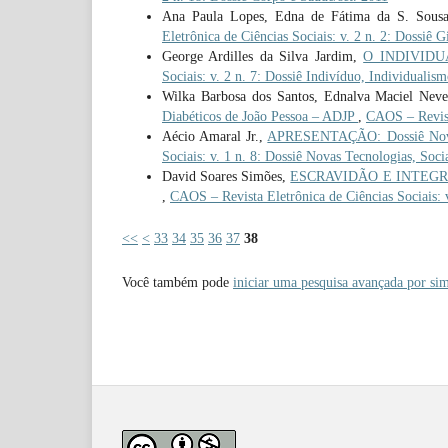
Ana Paula Lopes, Edna de Fátima da S. Sous
Eletrônica de Ciências Sociais: v. 2 n. 2: Dossiê 
George Ardilles da Silva Jardim,
O INDIVID
Sociais: v. 2 n. 7: Dossiê Indivíduo, Individualism
Wilka Barbosa dos Santos, Ednalva Maciel Nev
Diabéticos de João Pessoa – ADJP
,
CAOS – Revista
Aécio Amaral Jr.,
APRESENTAÇÃO: Dossiê Novas 
Sociais: v. 1 n. 8: Dossiê Novas Tecnologias, Soci
David Soares Simões,
ESCRAVIDÃO E INTEGRAÇÃ
,
CAOS – Revista Eletrônica de Ciências Sociais: v
<<
<
33
34
35
36
37
38
Você também pode
iniciar uma pesquisa avançada por sim