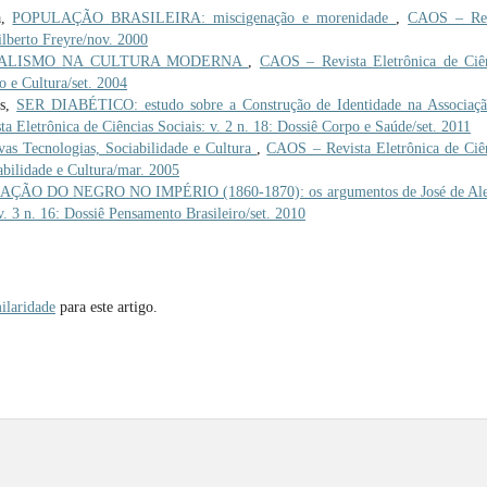
a,
POPULAÇÃO BRASILEIRA: miscigenação e morenidade
,
CAOS – Rev
Gilberto Freyre/nov. 2000
UALISMO NA CULTURA MODERNA
,
CAOS – Revista Eletrônica de Ciê
o e Cultura/set. 2004
es,
SER DIABÉTICO: estudo sobre a Construção de Identidade na Associaç
 Eletrônica de Ciências Sociais: v. 2 n. 18: Dossiê Corpo e Saúde/set. 2011
Tecnologias, Sociabilidade e Cultura
,
CAOS – Revista Eletrônica de Ciê
abilidade e Cultura/mar. 2005
O DO NEGRO NO IMPÉRIO (1860-1870): os argumentos de José de Ale
. 3 n. 16: Dossiê Pensamento Brasileiro/set. 2010
ilaridade
para este artigo.