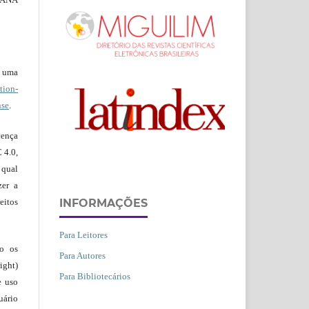
b uma
ion-
nse
.
ença
 4.0,
 qual
zer a
INFORMAÇÕES
eitos
Para Leitores
ão os
Para Autores
ight)
Para Bibliotecários
e uso
uário