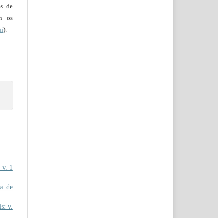
es de
em os
ui
).
 v. 1
a de
s: v.