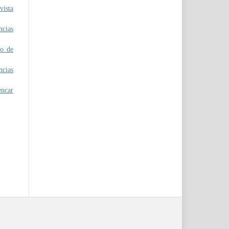
ista
ncias
ão de
ncias
ncar