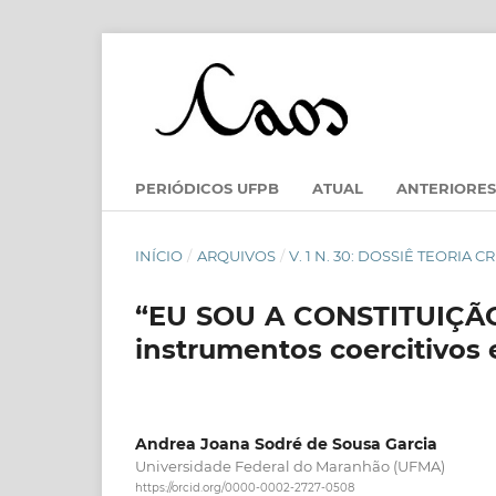
PERIÓDICOS UFPB
ATUAL
ANTERIORES
INÍCIO
/
ARQUIVOS
/
V. 1 N. 30: DOSSIÊ TEORIA CR
“EU SOU A CONSTITUIÇÃO!”
instrumentos coercitivo
Andrea Joana Sodré de Sousa Garcia
Universidade Federal do Maranhão (UFMA)
https://orcid.org/0000-0002-2727-0508