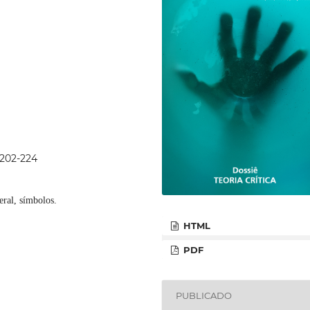
p202-224
eral, símbolos.
HTML
PDF
PUBLICADO