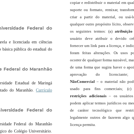
copiar e redistribuir o material em qua
suporte ou formato, remixar, transfor
criar a partir do material, ou usá-
qualquer outro propósito lícito, obser
niversidade Federal do
os seguintes termos: (a)
atribuição
usuário deve atribuir o devido cré
ela e licenciada em ciências
fornecer um link para a licença, e indic
 básica pública do estadual do
foram feitas alterações. Os usos 
ocorrer de qualquer forma razoável, ma
de uma forma que sugira haver o apo
de Federal do Maranhão
aprovação do licenciante;
NãoComercial
– o material não pod
ersidade Estadual de Maringá
usado para fins comerciais; (c
estado do Maranhão.
Currículo
restrições adicionais
– os usuário
podem aplicar termos jurídicos ou me
iversidade Federal do
de caráter tecnológico que restr
legalmente outros de fazerem algo 
ersidade Federal do Maranhão
licença permita.
ico do Colégio Universitário.