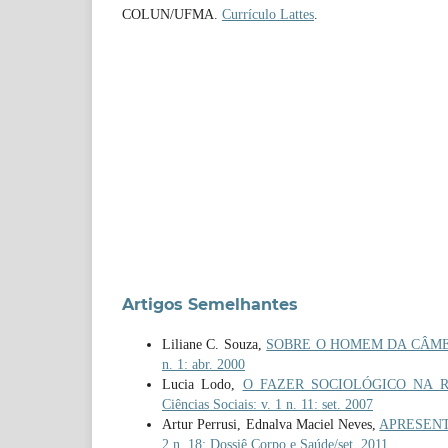
COLUN/UFMA.
Currículo Lattes
.
Artigos Semelhantes
Liliane C. Souza,
SOBRE O HOMEM DA CÂME
n. 1: abr. 2000
Lucia Lodo,
O FAZER SOCIOLÓGICO NA
Ciências Sociais: v. 1 n. 11: set. 2007
Artur Perrusi, Ednalva Maciel Neves,
APRESENTA
2 n. 18: Dossiê Corpo e Saúde/set. 2011