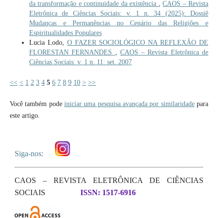
da transformação e continuidade da existência
,
CAOS – Revista
Eletrônica de Ciências Sociais: v. 1 n. 34 (2025): Dossiê
Mudanças e Permanências no Cenário das Religiões e
Espiritualidades Populares
Lucia Lodo,
O FAZER SOCIOLÓGICO NA REFLEXÃO DE
FLORESTAN FERNANDES
,
CAOS – Revista Eletrônica de
Ciências Sociais: v. 1 n. 11: set. 2007
<<
<
1
2
3
4
5
6
7
8
9
10
>
>>
Você também pode
iniciar uma pesquisa avançada por similaridade
para
este artigo.
Siga-nos:
CAOS – REVISTA ELETRÔNICA DE CIÊNCIAS
SOCIAIS
ISSN: 1517-6916