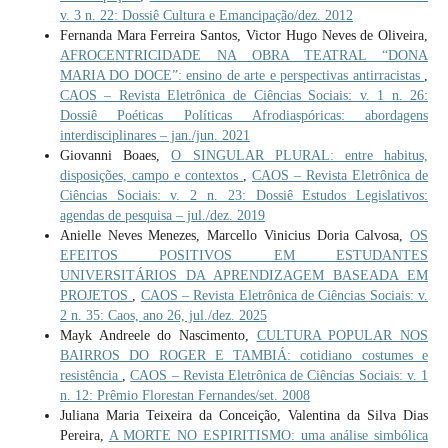
v. 3 n. 22: Dossiê Cultura e Emancipação/dez. 2012
Fernanda Mara Ferreira Santos, Victor Hugo Neves de Oliveira,
AFROCENTRICIDADE NA OBRA TEATRAL “DONA
MARIA DO DOCE”: ensino de arte e perspectivas antirracistas
,
CAOS – Revista Eletrônica de Ciências Sociais: v. 1 n. 26:
Dossiê Poéticas Políticas Afrodiaspóricas: abordagens
interdisciplinares – jan./jun. 2021
Giovanni Boaes,
O SINGULAR PLURAL: entre habitus,
disposições, campo e contextos
,
CAOS – Revista Eletrônica de
Ciências Sociais: v. 2 n. 23: Dossiê Estudos Legislativos:
agendas de pesquisa – jul./dez. 2019
Anielle Neves Menezes, Marcello Vinicius Doria Calvosa,
OS
EFEITOS POSITIVOS EM ESTUDANTES
UNIVERSITÁRIOS DA APRENDIZAGEM BASEADA EM
PROJETOS
,
CAOS – Revista Eletrônica de Ciências Sociais: v.
2 n. 35: Caos, ano 26, jul./dez. 2025
Mayk Andreele do Nascimento,
CULTURA POPULAR NOS
BAIRROS DO ROGER E TAMBIÁ: cotidiano costumes e
resistência
,
CAOS – Revista Eletrônica de Ciências Sociais: v. 1
n. 12: Prêmio Florestan Fernandes/set. 2008
Juliana Maria Teixeira da Conceição, Valentina da Silva Dias
Pereira,
A MORTE NO ESPIRITISMO: uma análise simbólica