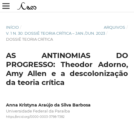
INÍCIO
/
ARQUIVOS
/
V. 1 N. 30: DOSSIÊ TEORIA CRÍTICA – JAN./JUN. 2023
/
DOSSIÊ TEORIA CRÍTICA
AS ANTINOMIAS DO
PROGRESSO: Theodor Adorno,
Amy Allen e a descolonização
da teoria crítica
Anna Kristyna Araújo da Silva Barbosa
Universidade Federal da Paraíba
https://orcid.org/0000-0003-3798-7382