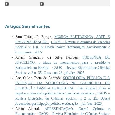
0
0
Artigos Semelhantes
Sam Thiago P. Borges,
MÚSICA ELETRÔNICA, ARTE E
RACIONALIZAÇÃO
,
CAOS – Revista Eletrônica de Ciências
Sociais: v. 1 n. 8: Dossiê Novas Tecnologias, Sociabilidade e
Cultura/mar. 2005
Artani Grangeiro da Silva Pedrosa,
PRESENÇA DE
JUSCELINO: a tríade de monumentos para o presidente
Kubitschek em Brasília
,
CAOS – Revista Eletrônica de Ciências
Sociais: v. 2 n. 35: Caos, ano 26, jul./dez. 2025
Ana Olívia Costa de Andrade,
SOCIOLOGIA PÚBLICA E A
INSERÇÃO DA SOCIOLOGIA NO CURRÍCULO DA
EDUCAÇÃO BÁSICA BRASILEIRA: uma reflexão sobre o
papel e a relevância pública desta ciência na sociedade
,
CAOS –
Revista Eletrônica de Ciências Sociais: v. 2 n. 25: Dossiê
Juventude, participação política e educação – jul./dez. 2020
Aécio Amaral,
APRESENTAÇÃO: Dossiê Cultura e
Emancipação
,
CAOS – Revista Eletrônica de Ciências Sociais: