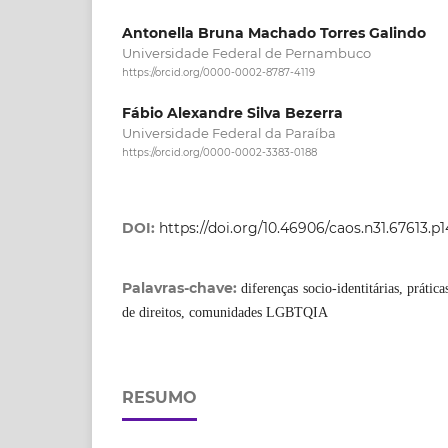
Antonella Bruna Machado Torres Galindo
Universidade Federal de Pernambuco
https://orcid.org/0000-0002-8787-4119
Fábio Alexandre Silva Bezerra
Universidade Federal da Paraíba
https://orcid.org/0000-0002-3383-0188
DOI:
https://doi.org/10.46906/caos.n31.67613.p1
Palavras-chave:
diferenças socio-identitárias, prátic
de direitos, comunidades LGBTQIA
RESUMO