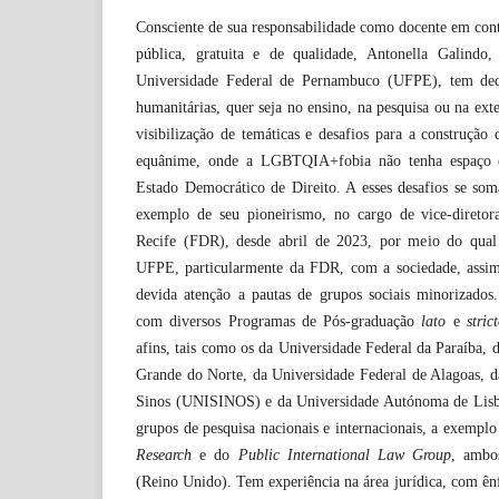
Consciente de sua responsabilidade como docente em cont
pública, gratuita e de qualidade, Antonella Galindo,
Universidade Federal de Pernambuco (UFPE), tem dedi
humanitárias, quer seja no ensino, na pesquisa ou na ext
visibilização de temáticas e desafios para a construção
equânime, onde a LGBTQIA+fobia não tenha espaço e
Estado Democrático de Direito. A esses desafios se som
exemplo de seu pioneirismo, no cargo de vice-diretor
Recife (FDR), desde abril de 2023, por meio do qual 
UFPE, particularmente da FDR, com a sociedade, assi
devida atenção a pautas de grupos sociais minorizados.
com diversos Programas de Pós-graduação
lato
e
stric
afins, tais como os da Universidade Federal da Paraíba, 
Grande do Norte, da Universidade Federal de Alagoas, d
Sinos (UNISINOS) e da Universidade Autónoma de Lis
grupos de pesquisa nacionais e internacionais, a exempl
Research
e do
Public International Law Group
, ambo
(Reino Unido). Tem experiência na área jurídica, com ênf