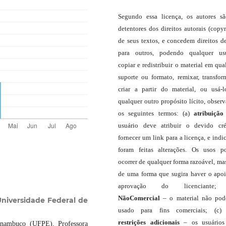
Segundo essa licença, os autores s
detentores dos direitos autorais (copyr
de seus textos, e concedem direitos d
para outros, podendo qualquer us
copiar e redistribuir o material em qua
suporte ou formato, remixar, transfor
criar a partir do material, ou usá-
qualquer outro propósito lícito, obser
os seguintes termos: (a)
atribuição
usuário deve atribuir o devido cré
fornecer um link para a licença, e indic
foram feitas alterações. Os usos 
ocorrer de qualquer forma razoável, ma
de uma forma que sugira haver o apo
aprovação do licenciante;
NãoComercial
– o material não pod
niversidade Federal de
usado para fins comerciais; (c
restrições adicionais
– os usuário
rnambuco (UFPE). Professora