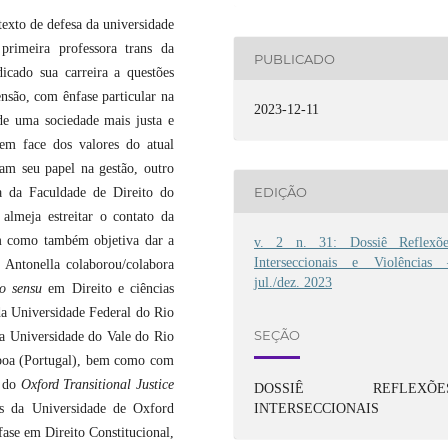
exto de defesa da universidade
 primeira professora trans da
PUBLICADO
cado sua carreira a questões
ensão, com ênfase particular na
2023-12-11
 de uma sociedade mais justa e
m face dos valores do atual
am seu papel na gestão, outro
EDIÇÃO
a da Faculdade de Direito do
almeja estreitar o contato da
m como também objetiva dar a
v. 2 n. 31: Dossiê Reflexõe
Interseccionais e Violências 
 Antonella colaborou/colabora
jul./dez. 2023
to
sensu
em Direito e ciências
da Universidade Federal do Rio
SEÇÃO
a Universidade do Vale do Rio
boa (Portugal), bem como com
o do
Oxford Transitional Justice
DOSSIÊ REFLEXÕE
INTERSECCIONAIS
s da Universidade de Oxford
ase em Direito Constitucional,