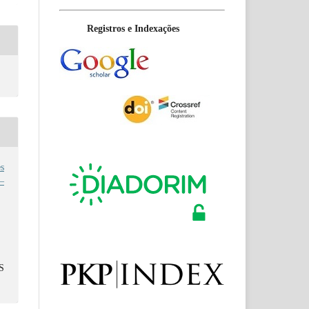
Registros e Indexações
s
–
S