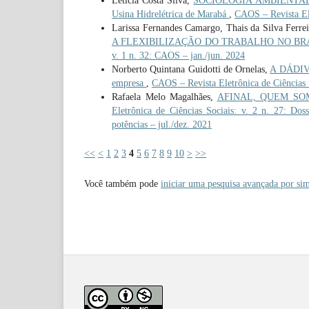
Letícia Costa Silva,
SOCIOLOGIA AMBIENTAL: uma 
Usina Hidrelétrica de Marabá
,
CAOS – Revista Ele
Larissa Fernandes Camargo, Thais da Silva Ferre
A FLEXIBILIZAÇÃO DO TRABALHO NO BRASIL
v. 1 n. 32: CAOS – jan./jun. 2024
Norberto Quintana Guidotti de Ornelas,
A DÁDIVA
empresa
,
CAOS – Revista Eletrônica de Ciências 
Rafaela Melo Magalhães,
AFINAL, QUEM SOMOS 
Eletrônica de Ciências Sociais: v. 2 n. 27: Doss
potências – jul./dez. 2021
<<
<
1
2
3
4
5
6
7
8
9
10
>
>>
Você também pode
iniciar uma pesquisa avançada por sim