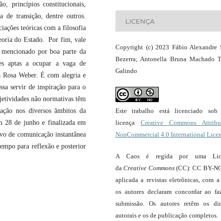
o, princípios constitucionais,
ça de transição, dentre outros.
LICENÇA
iações teóricas com a filosofia
 teoria do Estado. Por fim, vale
Copyright (c) 2023 Fábio Alexandre 
 mencionado por boa parte da
Bezerra; Antonella Bruna Machado T
es aptas a ocupar a vaga de
Galindo
a Rosa Weber. É com alegria e
ssa servir de inspiração para o
bjetividades não normativas têm
Este trabalho está licenciado so
uação nos diversos âmbitos da
licença
Creative Commons Attribut
em 28 de junho e finalizada em
NonCommercial 4.0 International Lice
ivo de comunicação instantânea
tempo para reflexão e posterior
A Caos é regida por uma Lic
da
Creative Commons
(CC): CC BY-NC
aplicada a revistas eletrônicas, com a
os autores declaram concordar ao fa
submissão. Os autores retêm os dir
autorais e os de publicação completos.