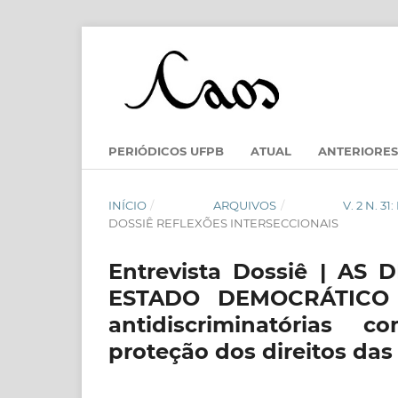
PERIÓDICOS UFPB
ATUAL
ANTERIORES
INÍCIO
/
ARQUIVOS
/
V. 2 N. 
DOSSIÊ REFLEXÕES INTERSECCIONAIS
Entrevista Dossiê | AS
ESTADO DEMOCRÁTICO D
antidiscriminatórias c
proteção dos direitos da