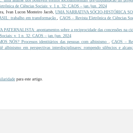
análise dos possíveis efeitos socioambientais pré-implantação do proje
trônica de Ciências Sociais: v. 1 n. 32: CAOS – jan./jun. 2024
ira, Ivan Lucon Monteiro Jacob,
UMA NARRATIVA SÓCIO-HISTÓRICA S
: trabalho em transformação
,
CAOS – Revista Eletrônica de Ciências Soc
 PATERNALISTA: apontamentos sobre a reciprocidade das concessões na ci
Sociais: v. 1 n. 32: CAOS – jan./jun. 2024
NÓS? Processos identitários das pessoas com albinismo
,
CAOS – Rev
iê albinismo em perspectivas interdisciplinares: rompendo silêncios e alcan
ilaridade
para este artigo.