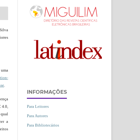
Silva
orres
b uma
ion-
nse
.
INFORMAÇÕES
ença
Para Leitores
 4.0,
 qual
Para Autores
zer a
Para Bibliotecários
eitos