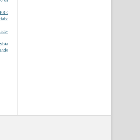
to da
OBRE
iais:
dade-
ista
çando