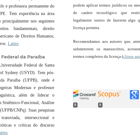
podem aplicar termos jurídicos ou me
ife e professora permanente do
de caráter tecnológico que restr
PE. Tem experiência na área
legalmente outros de fazerem algo 
o principalmente nos seguintes
licença permita.
reitos fundamentais, direito
americano de Direitos Humanos,
Recomendamos aos autores que, ant
tros.
Lattes
.
submeterem os manuscritos, acess
termos completos da licença (
clique aq
 Federal da Paraíba
Universidade Federal de Santa
y of Sydney (USYD). Tem pós-
l da Paraíba (UFPB), onde é
ngeiras Modernas e professor
uística, além de liderar o
Sistêmico-Funcional, Análise
0
0
s (UFPB/CNPq). Suas pesquisas
transviada, interseccional e
ióticas e críticas do discurso
attes
.