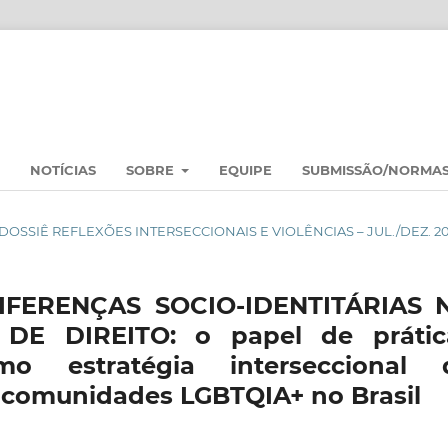
NOTÍCIAS
SOBRE
EQUIPE
SUBMISSÃO/NORMA
31: DOSSIÊ REFLEXÕES INTERSECCIONAIS E VIOLÊNCIAS – JUL./DEZ. 2
 DIFERENÇAS SOCIO-IDENTITÁRIAS 
E DIREITO: o papel de prátic
omo estratégia interseccional 
s comunidades LGBTQIA+ no Brasil