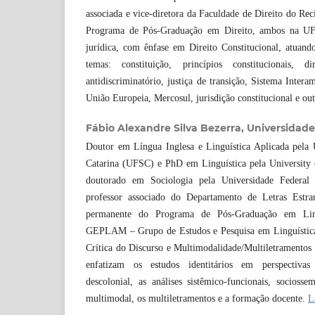
associada e vice-diretora da Faculdade de Direito do Rec
Programa de Pós-Graduação em Direito, ambos na UF
jurídica, com ênfase em Direito Constitucional, atuand
temas: constituição, princípios constitucionais, di
antidiscriminatório, justiça de transição, Sistema Inter
União Europeia, Mercosul, jurisdição constitucional e ou
Fábio Alexandre Silva Bezerra,
Universidade
Doutor em Língua Inglesa e Linguística Aplicada pela 
Catarina (UFSC) e PhD em Linguística pela Universit
doutorado em Sociologia pela Universidade Federa
professor associado do Departamento de Letras Estra
permanente do Programa de Pós-Graduação em Ling
GEPLAM – Grupo de Estudos e Pesquisa em Linguística 
Crítica do Discurso e Multimodalidade/Multiletramento
enfatizam os estudos identitários em perspectivas 
descolonial, as análises sistêmico-funcionais, sociossem
multimodal, os multiletramentos e a formação docente.
L