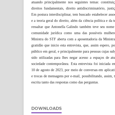
atuando principalmente nos seguintes temas: constituiçã
direitos fundamentais, direito antidiscriminatório, justi
Em postura interdisciplinar, tem buscado estabelecer assoc
e a teoria geral do direito, além da ciência política e da
ressaltar que Antonella Galindo também teve seu nome
comunidade jurídica como uma das possíveis mulher
Ministra do STF aberta com a aposentadoria da Ministr
gratidão que inicio esta entrevista, que, assim espero, po
público em geral, e principalmente para pessoas cujas su
sido utilizadas para lhes negar acesso a espaços de at
sociedade contemporânea. Esta entrevista foi iniciada 
10 de agosto de 2023, por meio de conversas em aplicat
e trocas de mensagens por e-mail, possibilitando, assim, 
escrita tanto das respostas como das perguntas.
DOWNLOADS