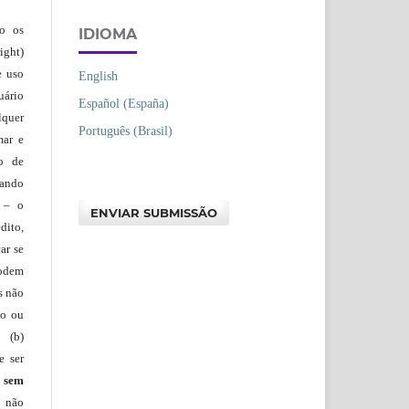
ão os
IDIOMA
ight)
e uso
English
uário
Español (España)
lquer
Português (Brasil)
mar e
lo de
vando
– o
ENVIAR SUBMISSÃO
dito,
ar se
podem
s não
io ou
 (b)
e ser
)
sem
s não