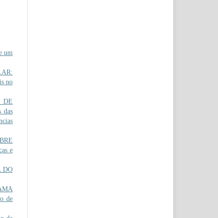
e um
LAR:
is no
O DE
 das
ncias
OBRE
ças e
A DO
AMA
ão de