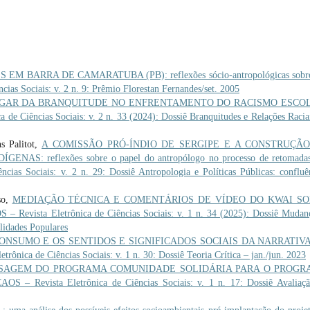
EM BARRA DE CAMARATUBA (PB): reflexões sócio-antropológicas sobr
ias Sociais: v. 2 n. 9: Prêmio Florestan Fernandes/set. 2005
GAR DA BRANQUITUDE NO ENFRENTAMENTO DO RACISMO ESCO
 de Ciências Sociais: v. 2 n. 33 (2024): Dossiê Branquitudes e Relações Racia
s Palitot,
A COMISSÃO PRÓ-ÍNDIO DE SERGIPE E A CONSTRUÇÃ
S: reflexões sobre o papel do antropólogo no processo de retomadas
cias Sociais: v. 2 n. 29: Dossiê Antropologia e Políticas Públicas: confluê
so,
MEDIAÇÃO TÉCNICA E COMENTÁRIOS DE VÍDEO DO KWAI S
 – Revista Eletrônica de Ciências Sociais: v. 1 n. 34 (2025): Dossiê Mudan
lidades Populares
ONSUMO E OS SENTIDOS E SIGNIFICADOS SOCIAIS DA NARRATIV
rônica de Ciências Sociais: v. 1 n. 30: Dossiê Teoria Crítica – jan./jun. 2023
SSAGEM DO PROGRAMA COMUNIDADE SOLIDÁRIA PARA O PROGR
AOS – Revista Eletrônica de Ciências Sociais: v. 1 n. 17: Dossiê Avaliaç