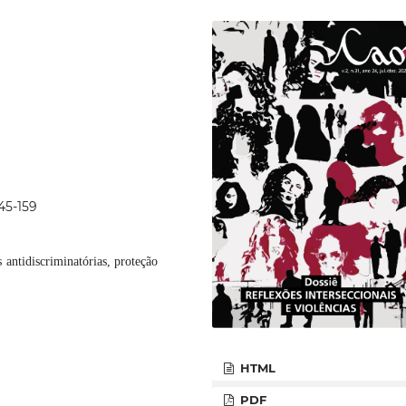
45-159
as antidiscriminatórias, proteção
HTML
PDF