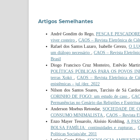
Artigos Semelhantes
André Gondim do Rego,
PESCA E PESCADORES 
viver costeiro
,
CAOS – Revista Eletrônica de Ciênc
Rafael dos Santos Lazaro, Isabelle Cerezo,
O LU
um diálogo necessário
,
CAOS – Revista Eletrônica
Brasil
Diogo Francisco Cruz Monteiro, Estêvão Martin
POLÍTICAS PÚBLICAS PARA OS POVOS INDÍGENA
terras Xokó
,
CAOS – Revista Eletrônica de Ciên
epistêmicas – jul./dez. 2022
Nilson dos Santos Soares, Tarcísio de Sá Cardo
CORINHO DE FOGO: um estudo de caso
,
CAOS
Permanências no Cenário das Religiões e Espiritua
Anderson Moebus Retondar,
SOCIEDADE DE C
CONSUMO MINIMALISTA
,
CAOS – Revista Elet
Enzo Mayer Tessarolo, Aloísio Krohling,
A PA
BOLSA FAMÍLIA: continuidades e rupturas
,
C
Políticas Sociais/abr. 2011