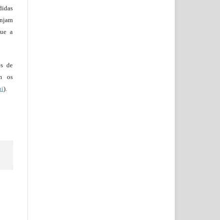
didas
injam
que a
es de
em os
ui
).