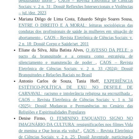
pesquisando morte
,
CAOS – Revista Eletrônica de Ciências
Sociais: v. 2 n. 31: Dossiê Reflexões Interseccionais e Violências
– jul./dez. 2023
Mariana Diôgo de Lima Costa, Eduardo Sérgio Soares Sousa,
ENTRE O DIREITO E A MORAL: leituras sociológicas das
condutas dos profissionais de saúde às mulheres em situação de
abortamento
,
CAOS – Revista Eletrônica de Ciências Sociais: v.
2 n. 18: Dossiê Corpo e Saúde/set. 2011
Eliane da Silva, Júlia Batista Alves,
O AVESSO DA PELE: o
pacto da branquitude e a censura como estratégia de
silenciamento e manutenção de poder
,
CAOS – Revista
Eletrônica de Ciências Sociais: v. 2 n. 33 (2024): Dossiê
Branquitudes e Relações Raciais no Brasil
Antonio Carlos de Souza, Tania Hoff,
EXPERIÊNCIA
ESTÉTICO-POLÍTICA DE EXU NO DESFILE DE
CARNAVAL: racismo e intolerância religiosa na encruzilhada
,
CAOS – Revista Eletrônica de Ciências Sociais: v. 1 n. 34
(2025): Dossiê Mudanças e Permanências no Cenário das
Religiões e Espiritualidades Populares
Denise Firmo,
O FEMININO ENQUANTO SIGNO NO
IMAGINÁRIO DA CULTURA: ressignificações nos filmes Vida
de menina e Que horas ela volta?
,
CAOS – Revista Eletrônica
de Ciências Sociais: v. 2 n. 25: Dossiê Juventude, participação