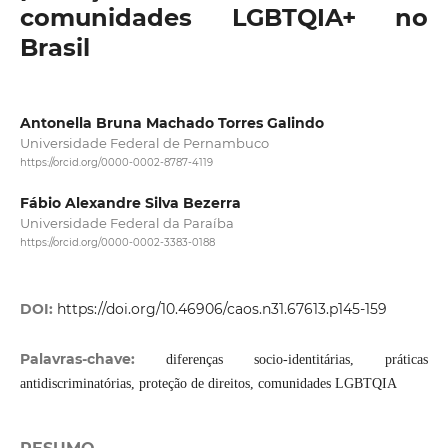
comunidades LGBTQIA+ no
Brasil
Antonella Bruna Machado Torres Galindo
Universidade Federal de Pernambuco
https://orcid.org/0000-0002-8787-4119
Fábio Alexandre Silva Bezerra
Universidade Federal da Paraíba
https://orcid.org/0000-0002-3383-0188
DOI:
https://doi.org/10.46906/caos.n31.67613.p145-159
Palavras-chave:
diferenças socio-identitárias, práticas
antidiscriminatórias, proteção de direitos, comunidades LGBTQIA