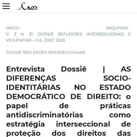
INÍCIO
/
ARQUIVOS
/
V. 2 N. 31: DOSSIÊ REFLEXÕES INTERSECCIONAIS E
VIOLÊNCIAS – JUL./DEZ. 2023
/
DOSSIÊ REFLEXÕES INTERSECCIONAIS
Entrevista Dossiê | AS
DIFERENÇAS SOCIO-
IDENTITÁRIAS NO ESTADO
DEMOCRÁTICO DE DIREITO: o
papel de práticas
antidiscriminatórias como
estratégia interseccional de
proteção dos direitos das