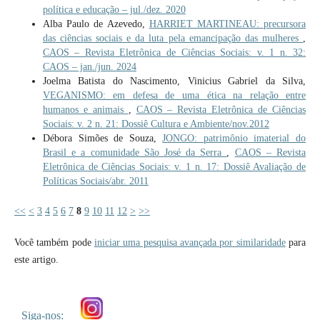
política e educação – jul./dez. 2020
Alba Paulo de Azevedo,
HARRIET MARTINEAU: precursora
das ciências sociais e da luta pela emancipação das mulheres
,
CAOS – Revista Eletrônica de Ciências Sociais: v. 1 n. 32:
CAOS – jan./jun. 2024
Joelma Batista do Nascimento, Vinicius Gabriel da Silva,
VEGANISMO: em defesa de uma ética na relação entre
humanos e animais
,
CAOS – Revista Eletrônica de Ciências
Sociais: v. 2 n. 21: Dossiê Cultura e Ambiente/nov.2012
Débora Simões de Souza,
JONGO: patrimônio imaterial do
Brasil e a comunidade São José da Serra
,
CAOS – Revista
Eletrônica de Ciências Sociais: v. 1 n. 17: Dossiê Avaliação de
Políticas Sociais/abr. 2011
<<
<
3
4
5
6
7
8
9
10
11
12
>
>>
Você também pode
iniciar uma pesquisa avançada por similaridade
para
este artigo.
Siga-nos: