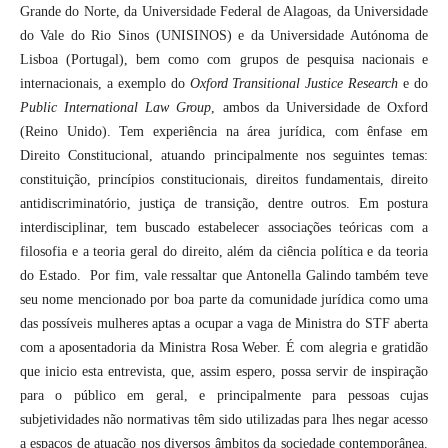
Grande do Norte, da Universidade Federal de Alagoas, da Universidade
do Vale do Rio Sinos (UNISINOS) e da Universidade Autónoma de
Lisboa (Portugal), bem como com grupos de pesquisa nacionais e
internacionais, a exemplo do
Oxford Transitional Justice Research
e do
Public International Law Group
, ambos da Universidade de Oxford
(Reino Unido). Tem experiência na área jurídica, com ênfase em
Direito Constitucional, atuando principalmente nos seguintes temas:
constituição, princípios constitucionais, direitos fundamentais, direito
antidiscriminatório, justiça de transição, dentre outros. Em postura
interdisciplinar, tem buscado estabelecer associações teóricas com a
filosofia e a teoria geral do direito, além da ciência política e da teoria
do Estado. Por fim, vale ressaltar que Antonella Galindo também teve
seu nome mencionado por boa parte da comunidade jurídica como uma
das possíveis mulheres aptas a ocupar a vaga de Ministra do STF aberta
com a aposentadoria da Ministra Rosa Weber. É com alegria e gratidão
que inicio esta entrevista, que, assim espero, possa servir de inspiração
para o público em geral, e principalmente para pessoas cujas
subjetividades não normativas têm sido utilizadas para lhes negar acesso
a espaços de atuação nos diversos âmbitos da sociedade contemporânea.