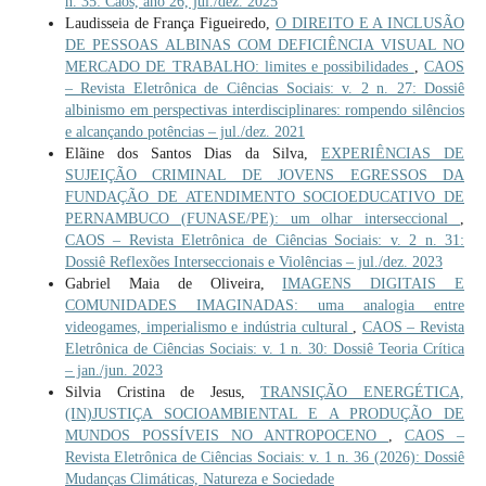
n. 35: Caos, ano 26, jul./dez. 2025
Laudisseia de França Figueiredo,
O DIREITO E A INCLUSÃO
DE PESSOAS ALBINAS COM DEFICIÊNCIA VISUAL NO
MERCADO DE TRABALHO: limites e possibilidades
,
CAOS
– Revista Eletrônica de Ciências Sociais: v. 2 n. 27: Dossiê
albinismo em perspectivas interdisciplinares: rompendo silêncios
e alcançando potências – jul./dez. 2021
Elãine dos Santos Dias da Silva,
EXPERIÊNCIAS DE
SUJEIÇÃO CRIMINAL DE JOVENS EGRESSOS DA
FUNDAÇÃO DE ATENDIMENTO SOCIOEDUCATIVO DE
PERNAMBUCO (FUNASE/PE): um olhar interseccional
,
CAOS – Revista Eletrônica de Ciências Sociais: v. 2 n. 31:
Dossiê Reflexões Interseccionais e Violências – jul./dez. 2023
Gabriel Maia de Oliveira,
IMAGENS DIGITAIS E
COMUNIDADES IMAGINADAS: uma analogia entre
videogames, imperialismo e indústria cultural
,
CAOS – Revista
Eletrônica de Ciências Sociais: v. 1 n. 30: Dossiê Teoria Crítica
– jan./jun. 2023
Silvia Cristina de Jesus,
TRANSIÇÃO ENERGÉTICA,
(IN)JUSTIÇA SOCIOAMBIENTAL E A PRODUÇÃO DE
MUNDOS POSSÍVEIS NO ANTROPOCENO
,
CAOS –
Revista Eletrônica de Ciências Sociais: v. 1 n. 36 (2026): Dossiê
Mudanças Climáticas, Natureza e Sociedade