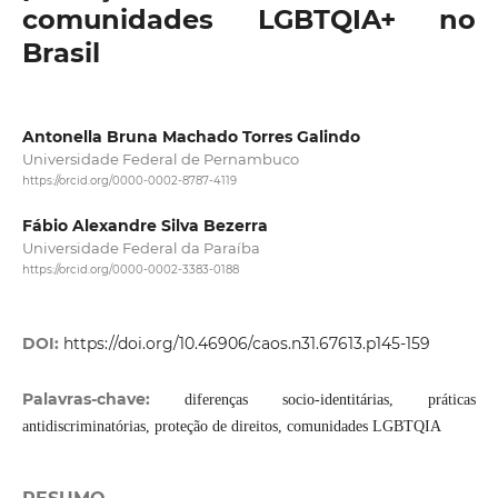
comunidades LGBTQIA+ no
Brasil
Antonella Bruna Machado Torres Galindo
Universidade Federal de Pernambuco
https://orcid.org/0000-0002-8787-4119
Fábio Alexandre Silva Bezerra
Universidade Federal da Paraíba
https://orcid.org/0000-0002-3383-0188
DOI:
https://doi.org/10.46906/caos.n31.67613.p145-159
Palavras-chave:
diferenças socio-identitárias, práticas
antidiscriminatórias, proteção de direitos, comunidades LGBTQIA