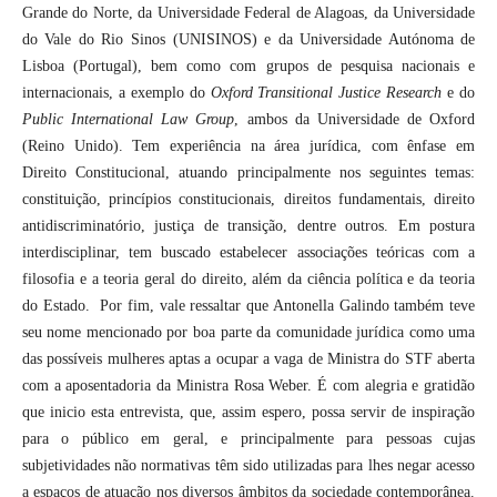
Grande do Norte, da Universidade Federal de Alagoas, da Universidade
do Vale do Rio Sinos (UNISINOS) e da Universidade Autónoma de
Lisboa (Portugal), bem como com grupos de pesquisa nacionais e
internacionais, a exemplo do
Oxford Transitional Justice Research
e do
Public International Law Group
, ambos da Universidade de Oxford
(Reino Unido). Tem experiência na área jurídica, com ênfase em
Direito Constitucional, atuando principalmente nos seguintes temas:
constituição, princípios constitucionais, direitos fundamentais, direito
antidiscriminatório, justiça de transição, dentre outros. Em postura
interdisciplinar, tem buscado estabelecer associações teóricas com a
filosofia e a teoria geral do direito, além da ciência política e da teoria
do Estado. Por fim, vale ressaltar que Antonella Galindo também teve
seu nome mencionado por boa parte da comunidade jurídica como uma
das possíveis mulheres aptas a ocupar a vaga de Ministra do STF aberta
com a aposentadoria da Ministra Rosa Weber. É com alegria e gratidão
que inicio esta entrevista, que, assim espero, possa servir de inspiração
para o público em geral, e principalmente para pessoas cujas
subjetividades não normativas têm sido utilizadas para lhes negar acesso
a espaços de atuação nos diversos âmbitos da sociedade contemporânea.