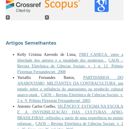
0
0
Artigos Semelhantes
Kelly Cristina Azevedo de Lima,
FREI CANECA: entre a
liberdade dos antigos e a igualdade dos modernos
,
CAOS –
Revista Eletrônica de Ciências Sociais: v. 1 n. 12: Prêmio
Florestan Fernandes/set. 2008
Yuriallis Fernandes Bastos,
PARTIDÁRIOS DO
ANARQUISMO, MILITANTES DA CONTRACULTURA: um
estudo sobre a influência do anarquismo na produção cultural
anarco-punk
,
CAOS – Revista Eletrônica de Ciências Sociais: v.
2 n. 9: Prêmio Florestan Fernandes/set. 2005
Antonio Carlos Coelho,
SILÊNCIO E ESTIGMA NA ESCOLA
E A INVISIBILIZAÇÃO DAS CULTURAS AFRO-
BRASILEIRAS: reflexões a partir de uma experiência no ensino
religioso
,
CAOS – Revista Eletrônica de Ciências Sociais: v. 2