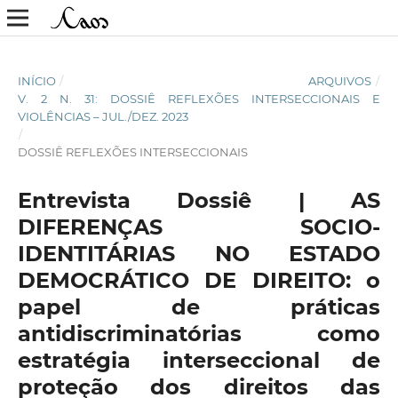
INÍCIO
/
ARQUIVOS
/
V. 2 N. 31: DOSSIÊ REFLEXÕES INTERSECCIONAIS E
VIOLÊNCIAS – JUL./DEZ. 2023
/
DOSSIÊ REFLEXÕES INTERSECCIONAIS
Entrevista Dossiê | AS
DIFERENÇAS SOCIO-
IDENTITÁRIAS NO ESTADO
DEMOCRÁTICO DE DIREITO: o
papel de práticas
antidiscriminatórias como
estratégia interseccional de
proteção dos direitos das