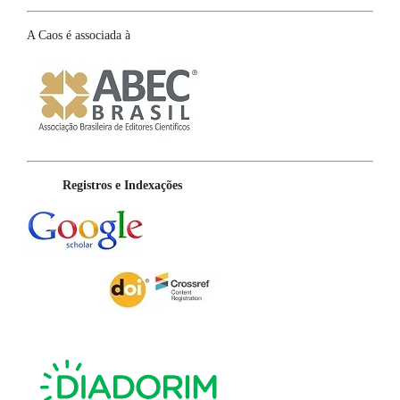
A Caos é associada à
Registros e Indexações