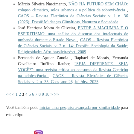
Márcio Silveira Nascimento,
NÃO HÁ FUTURO SEM CHÃO:
colapso climático, solos urbanos e a política da sobrevivência
,
CAOS – Revista Eletrônica de Ciências Sociais: v. 1 n. 36
(2026): Dossiê Mudanças Climáticas, Natureza e Sociedade
José Henrique Motta de Oliveira,
ENTRE A MACUMBA E O
ESPIRITISMO: uma análise do discurso dos intelectuais de
umbanda durante o Estado Novo
,
CAOS – Revista Eletrônica
de Ciências Sociais: v. 2 n. 14: Dossiês: Sociologia da Saúde;
Religiosidades Afro-brasileiras/set. 2009
Fernanda de Aguiar Zanola , Raphael de Morais, Fernanda
Cavalheiro Ruffino Rauber,
“SEJA DIFERENTE, SEJA
VOCÊ?”: uma revisita crítica ao consumo da Revista Capricho
na adolescência
,
CAOS – Revista Eletrônica de Ciências
Sociais: v. 2 n. 35: Caos, ano 26, jul./dez. 2025
<<
<
1
2
3
4
5
6
7
8
9
10
>
>>
Você também pode
iniciar uma pesquisa avançada por similaridade
para
este artigo.