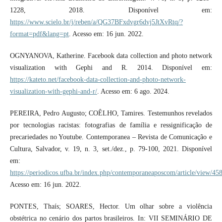
1228, 2018. Disponível em:
https://www.scielo.br/j/reben/a/QG37BFxdvgr6dvj5JtXvRtq/?
format=pdf&lang=pt
. Acesso em: 16 jun. 2022.
OGNYANOVA, Katherine. Facebook data collection and photo network
visualization with Gephi and R. 2014. Disponível em:
https://kateto.net/facebook-data-collection-and-photo-network-
visualization-with-gephi-and-r/
. Acesso em: 6 ago. 2024.
PEREIRA, Pedro Augusto; COÊLHO, Tamires. Testemunhos revelados
por tecnologias racistas: fotografias de família e ressignificação de
precariedades no Youtube. Contemporanea – Revista de Comunicação e
Cultura, Salvador, v. 19, n. 3, set./dez., p. 79-100, 2021. Disponível
em:
https://periodicos.ufba.br/index.php/contemporaneaposcom/article/view/45
Acesso em: 16 jun. 2022.
PONTES, Thaís; SOARES, Hector. Um olhar sobre a violência
obstétrica no cenário dos partos brasileiros. In: VII SEMINÁRIO DE