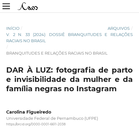
INÍCIO
/
ARQUIVOS
/
V. 2 N. 33 (2024): DOSSIÊ BRANQUITUDES E RELAÇÕES
RACIAIS NO BRASIL
/
BRANQUITUDES E RELAÇÕES RACIAIS NO BRASIL
DAR À LUZ: fotografia de parto
e invisibilidade da mulher e da
família negras no Instagram
Carolina Figueiredo
Universidade Federal de Pernambuco (UFPE)
https://orcid.org/0000-0001-6611-2038