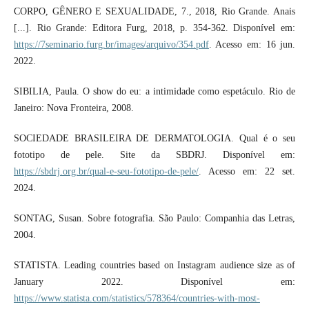
CORPO, GÊNERO E SEXUALIDADE, 7., 2018, Rio Grande. Anais
[...]. Rio Grande: Editora Furg, 2018, p. 354-362. Disponível em:
https://7seminario.furg.br/images/arquivo/354.pdf
. Acesso em: 16 jun.
2022.
SIBILIA, Paula. O show do eu: a intimidade como espetáculo. Rio de
Janeiro: Nova Fronteira, 2008.
SOCIEDADE BRASILEIRA DE DERMATOLOGIA. Qual é o seu
fototipo de pele. Site da SBDRJ. Disponível em:
https://sbdrj.org.br/qual-e-seu-fototipo-de-pele/
. Acesso em: 22 set.
2024.
SONTAG, Susan. Sobre fotografia. São Paulo: Companhia das Letras,
2004.
STATISTA. Leading countries based on Instagram audience size as of
January 2022. Disponível em:
https://www.statista.com/statistics/578364/countries-with-most-