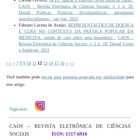
Larissa Ferreira,
AIYÊ: dançar a vida em corpo búzio de carne
,
CAOS – Revista Eletrônica de Ciências Sociais: v. 1 n. 26:
Dossiê Poéticas Políticas Afrodiaspóricas: abordagens
interdisciplinares – jan./jun. 2021
Fabiano Lucena de Araújo,
REPRESENTAÇÕES DE DOENÇA
E CURA NO CONTEXTO DA PRÁTICA POPULAR DA
MEDICINA: estudo de caso sobre uma benzedeira
,
CAOS –
Revista Eletrônica de Ciências Sociais: v. 2 n. 18: Dossiê Corpo
e Saúde/set. 2011
<<
<
7
8
9
10
11
12
13
14
15
16
>
>>
Você também pode
iniciar uma pesquisa avançada por similaridade
para
este artigo.
Siga-nos:
CAOS – REVISTA ELETRÔNICA DE CIÊNCIAS
SOCIAIS
ISSN: 1517-6916