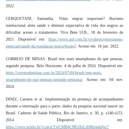
2022.
CERQUETANI, Samantha. Vidas negras importam? Racismo
institucional afeta saúde e diminui expectativa de vida dos negros ao
dificultar acesso a tratamentos. Viva Bem UOL, 18 de fevereiro de
2021. Disponível em:
https://www.uol.com.br/vivabem/reportagens-
especiais/saude-da-populacao-negra/#page3
. Acesso em: 16 jun. 2022.
CORREIO DE MINAS. Brasil tem mais smartphones do que pessoas,
segundo pesquisa. Belo Horizonte, 4 de julho de 2024. Disponível em:
https://correiodeminas.com.br/2024/07/04/brasil-tem-mais-
smartphones-do-que-pessoas-segundo-pesquisa/
. Acesso em: 04 nov.
2024.
DINIZ, Carmen et al. Implementação da presença de acompanhantes
durante a internação para o parto: dados da pesquisa nacional nascer no
Brasil. Caderno de Saúde Pública, Rio de Janeiro, n. 30, p. s140-s153,
2014 Disponível em:
https://www.scielo.br/j/csp/a/YwCMB4CMGHxLtbMtzgnhJjx/?