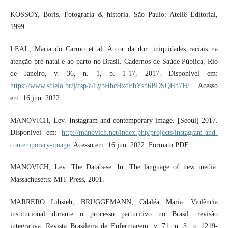
KOSSOY, Boris. Fotografia & história. São Paulo: Ateliê Editorial,
1999.
LEAL, Maria do Carmo et al. A cor da dor: iniquidades raciais na
atenção pré-natal e ao parto no Brasil. Cadernos de Saúde Pública, Rio
de Janeiro, v. 36, n. 1, p. 1-17, 2017. Disponível em:
https://www.scielo.br/j/csp/a/LybHbcHxdFbYsb6BDSQHb7H/
. Acesso
em: 16 jun. 2022.
MANOVICH, Lev. Instagram and contemporary image. [Seoul] 2017.
Disponível em:
http://manovich.net/index.php/projects/instagram-and-
contemporary-image
. Acesso em: 16 jun. 2022. Formato PDF.
MANOVICH, Lev. The Database. In: The language of new media.
Massachusetts: MIT Press, 2001.
MARRERO Lihsieh, BRÜGGEMANN, Odaléa Maria. Violência
institucional durante o processo parturitivo no Brasil: revisão
integrativa. Revista Brasileira de Enfermagem. v. 71, n. 3, p. 1219-