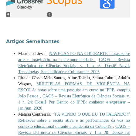
0
0
Artigos Semelhantes
Maurício Liesen,
NAVEGANDO NA CIBERARTE: notas sobre
arte e imaginário na contemporaneidade
,
CAOS – Revista
Eletrônica de Ciências Sociais: v. 1 n. 8: Dossiê Novas
Tecnologias, Sociabilidade e Cultura/mar. 2005
Rita de Cássia Melo Santos, Aline Toledo, Selma Cabral, Adolfo
Wagner,
MÚLTIPLAS FORMAS DE VIOLÊNCIA NA
ESCOLA: notas sobre uma pesquisa em curso no IFPB, campus
João Pessoa
,
CAOS – Revista Eletrônica de Ciências Sociais: v.
1 n. 24: Dossiê Por Dentro do IFPB: conhecer e expressar –
jan./jun. 2020
Melissa Contreiras,
“TÁ VENDO O QUE EU TÔ FALANDO?”
Reflexões sobre a escuta ativa e as performances da voz no
contexto educacional durante a pandemia da Covid-19
,
CAOS –
Revista Eletrônica de Ciências Sociais: v. 1 n. 28: Dossiê Fat