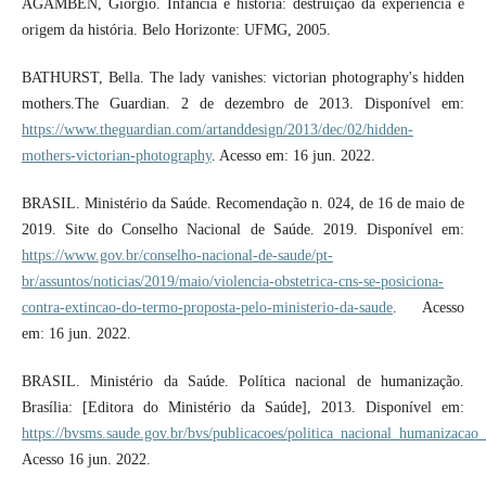
AGAMBEN, Giorgio. Infância e história: destruição da experiência e
origem da história. Belo Horizonte: UFMG, 2005.
BATHURST, Bella. The lady vanishes: victorian photography's hidden
mothers.The Guardian. 2 de dezembro de 2013. Disponível em:
https://www.theguardian.com/artanddesign/2013/dec/02/hidden-
mothers-victorian-photography
. Acesso em: 16 jun. 2022.
BRASIL. Ministério da Saúde. Recomendação n. 024, de 16 de maio de
2019. Site do Conselho Nacional de Saúde. 2019. Disponível em:
https://www.gov.br/conselho-nacional-de-saude/pt-
br/assuntos/noticias/2019/maio/violencia-obstetrica-cns-se-posiciona-
contra-extincao-do-termo-proposta-pelo-ministerio-da-saude
. Acesso
em: 16 jun. 2022.
BRASIL. Ministério da Saúde. Política nacional de humanização.
Brasília: [Editora do Ministério da Saúde], 2013. Disponível em:
https://bvsms.saude.gov.br/bvs/publicacoes/politica_nacional_humanizacao
Acesso 16 jun. 2022.