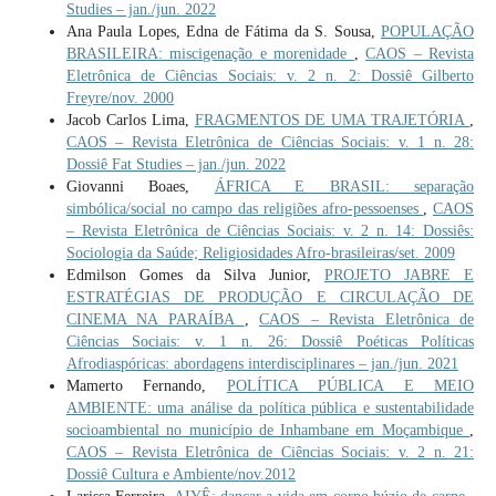
Studies – jan./jun. 2022
Ana Paula Lopes, Edna de Fátima da S. Sousa,
POPULAÇÃO
BRASILEIRA: miscigenação e morenidade
,
CAOS – Revista
Eletrônica de Ciências Sociais: v. 2 n. 2: Dossiê Gilberto
Freyre/nov. 2000
Jacob Carlos Lima,
FRAGMENTOS DE UMA TRAJETÓRIA
,
CAOS – Revista Eletrônica de Ciências Sociais: v. 1 n. 28:
Dossiê Fat Studies – jan./jun. 2022
Giovanni Boaes,
ÁFRICA E BRASIL: separação
simbólica/social no campo das religiões afro-pessoenses
,
CAOS
– Revista Eletrônica de Ciências Sociais: v. 2 n. 14: Dossiês:
Sociologia da Saúde; Religiosidades Afro-brasileiras/set. 2009
Edmilson Gomes da Silva Junior,
PROJETO JABRE E
ESTRATÉGIAS DE PRODUÇÃO E CIRCULAÇÃO DE
CINEMA NA PARAÍBA
,
CAOS – Revista Eletrônica de
Ciências Sociais: v. 1 n. 26: Dossiê Poéticas Políticas
Afrodiaspóricas: abordagens interdisciplinares – jan./jun. 2021
Mamerto Fernando,
POLÍTICA PÚBLICA E MEIO
AMBIENTE: uma análise da política pública e sustentabilidade
socioambiental no município de Inhambane em Moçambique
,
CAOS – Revista Eletrônica de Ciências Sociais: v. 2 n. 21:
Dossiê Cultura e Ambiente/nov.2012