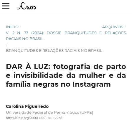
INÍCIO
/
ARQUIVOS
/
V. 2 N. 33 (2024): DOSSIÊ BRANQUITUDES E RELAÇÕES
RACIAIS NO BRASIL
/
BRANQUITUDES E RELAÇÕES RACIAIS NO BRASIL
DAR À LUZ: fotografia de parto
e invisibilidade da mulher e da
família negras no Instagram
Carolina Figueiredo
Universidade Federal de Pernambuco (UFPE)
https://orcid.org/0000-0001-6611-2038