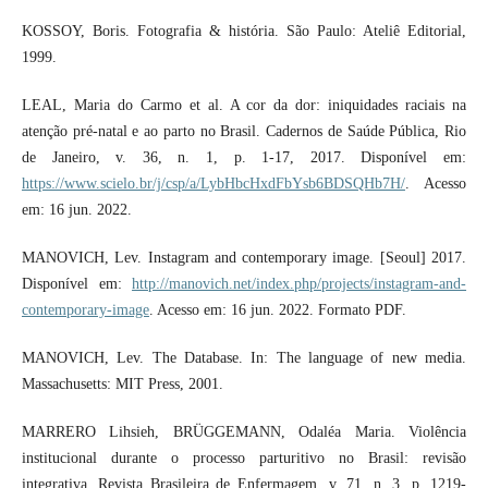
KOSSOY, Boris. Fotografia & história. São Paulo: Ateliê Editorial,
1999.
LEAL, Maria do Carmo et al. A cor da dor: iniquidades raciais na
atenção pré-natal e ao parto no Brasil. Cadernos de Saúde Pública, Rio
de Janeiro, v. 36, n. 1, p. 1-17, 2017. Disponível em:
https://www.scielo.br/j/csp/a/LybHbcHxdFbYsb6BDSQHb7H/
. Acesso
em: 16 jun. 2022.
MANOVICH, Lev. Instagram and contemporary image. [Seoul] 2017.
Disponível em:
http://manovich.net/index.php/projects/instagram-and-
contemporary-image
. Acesso em: 16 jun. 2022. Formato PDF.
MANOVICH, Lev. The Database. In: The language of new media.
Massachusetts: MIT Press, 2001.
MARRERO Lihsieh, BRÜGGEMANN, Odaléa Maria. Violência
institucional durante o processo parturitivo no Brasil: revisão
integrativa. Revista Brasileira de Enfermagem. v. 71, n. 3, p. 1219-