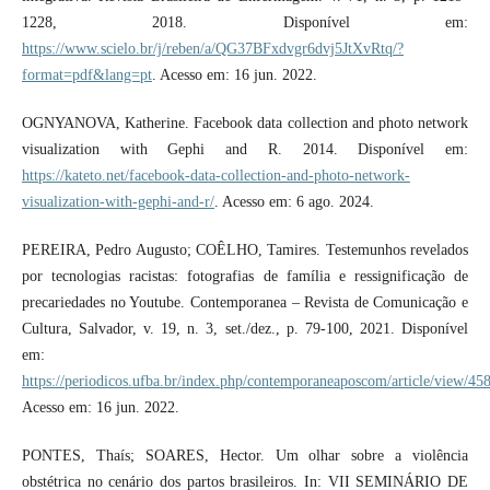
1228, 2018. Disponível em:
https://www.scielo.br/j/reben/a/QG37BFxdvgr6dvj5JtXvRtq/?
format=pdf&lang=pt
. Acesso em: 16 jun. 2022.
OGNYANOVA, Katherine. Facebook data collection and photo network
visualization with Gephi and R. 2014. Disponível em:
https://kateto.net/facebook-data-collection-and-photo-network-
visualization-with-gephi-and-r/
. Acesso em: 6 ago. 2024.
PEREIRA, Pedro Augusto; COÊLHO, Tamires. Testemunhos revelados
por tecnologias racistas: fotografias de família e ressignificação de
precariedades no Youtube. Contemporanea – Revista de Comunicação e
Cultura, Salvador, v. 19, n. 3, set./dez., p. 79-100, 2021. Disponível
em:
https://periodicos.ufba.br/index.php/contemporaneaposcom/article/view/45
Acesso em: 16 jun. 2022.
PONTES, Thaís; SOARES, Hector. Um olhar sobre a violência
obstétrica no cenário dos partos brasileiros. In: VII SEMINÁRIO DE