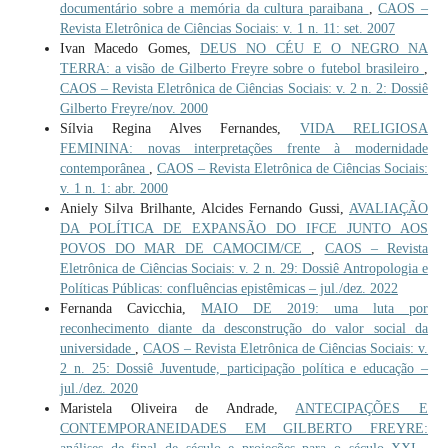
documentário sobre a memória da cultura paraibana
,
CAOS –
Revista Eletrônica de Ciências Sociais: v. 1 n. 11: set. 2007
Ivan Macedo Gomes,
DEUS NO CÉU E O NEGRO NA
TERRA: a visão de Gilberto Freyre sobre o futebol brasileiro
,
CAOS – Revista Eletrônica de Ciências Sociais: v. 2 n. 2: Dossiê
Gilberto Freyre/nov. 2000
Sílvia Regina Alves Fernandes,
VIDA RELIGIOSA
FEMININA: novas interpretações frente à modernidade
contemporânea
,
CAOS – Revista Eletrônica de Ciências Sociais:
v. 1 n. 1: abr. 2000
Aniely Silva Brilhante, Alcides Fernando Gussi,
AVALIAÇÃO
DA POLÍTICA DE EXPANSÃO DO IFCE JUNTO AOS
POVOS DO MAR DE CAMOCIM/CE
,
CAOS – Revista
Eletrônica de Ciências Sociais: v. 2 n. 29: Dossiê Antropologia e
Políticas Públicas: confluências epistêmicas – jul./dez. 2022
Fernanda Cavicchia,
MAIO DE 2019: uma luta por
reconhecimento diante da desconstrução do valor social da
universidade
,
CAOS – Revista Eletrônica de Ciências Sociais: v.
2 n. 25: Dossiê Juventude, participação política e educação –
jul./dez. 2020
Maristela Oliveira de Andrade,
ANTECIPAÇÕES E
CONTEMPORANEIDADES EM GILBERTO FREYRE: