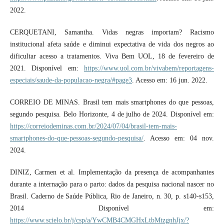
2022.
CERQUETANI, Samantha. Vidas negras importam? Racismo
institucional afeta saúde e diminui expectativa de vida dos negros ao
dificultar acesso a tratamentos. Viva Bem UOL, 18 de fevereiro de
2021. Disponível em:
https://www.uol.com.br/vivabem/reportagens-
especiais/saude-da-populacao-negra/#page3
. Acesso em: 16 jun. 2022.
CORREIO DE MINAS. Brasil tem mais smartphones do que pessoas,
segundo pesquisa. Belo Horizonte, 4 de julho de 2024. Disponível em:
https://correiodeminas.com.br/2024/07/04/brasil-tem-mais-
smartphones-do-que-pessoas-segundo-pesquisa/
. Acesso em: 04 nov.
2024.
DINIZ, Carmen et al. Implementação da presença de acompanhantes
durante a internação para o parto: dados da pesquisa nacional nascer no
Brasil. Caderno de Saúde Pública, Rio de Janeiro, n. 30, p. s140-s153,
2014 Disponível em:
https://www.scielo.br/j/csp/a/YwCMB4CMGHxLtbMtzgnhJjx/?