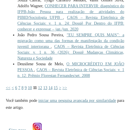
Souza Cabral, Tyago Carneiro Mendes, Valter Gomes Silva,
Adolfo Wagner,
CONHECER PARA INTERVIR: diagnóstico do
IFPB-João Pessoa para realização de atividades do
PIBID/Sociologia UFPB
,
CAOS – Revista Eletrônica de
Ciências Sociais: v. 1 n. 24: Dossiê Por Dentro do IFPB:
conhecer e expressar – jan./jun. 2020
João Pedro Sousa Pereira,
“EU SEMPRE QUIS MAIS”: a
migração como uma das formas de manifestação da condição
juvenil interiorana
,
CAOS – Revista Eletrônica de Ciências
Sociais: v. 1 n. 36 (2026): Dossiê Mudanças Climáticas,
Natureza e Sociedade
Deusilene Sousa de Melo,
O MICROCRÉDITO EM JOÃO
PESSOA
,
CAOS – Revista Eletrônica de Ciências Sociais: v. 1
n. 12: Prêmio Florestan Fernandes/set. 2008
<<
<
6
7
8
9
10
11
12
13
14
15
>
>>
Você também pode
iniciar uma pesquisa avançada por similaridade
para
este artigo.