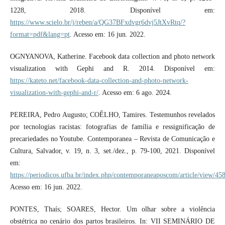
1228, 2018. Disponível em:
https://www.scielo.br/j/reben/a/QG37BFxdvgr6dvj5JtXvRtq/?
format=pdf&lang=pt
. Acesso em: 16 jun. 2022.
OGNYANOVA, Katherine. Facebook data collection and photo network
visualization with Gephi and R. 2014. Disponível em:
https://kateto.net/facebook-data-collection-and-photo-network-
visualization-with-gephi-and-r/
. Acesso em: 6 ago. 2024.
PEREIRA, Pedro Augusto; COÊLHO, Tamires. Testemunhos revelados
por tecnologias racistas: fotografias de família e ressignificação de
precariedades no Youtube. Contemporanea – Revista de Comunicação e
Cultura, Salvador, v. 19, n. 3, set./dez., p. 79-100, 2021. Disponível
em:
https://periodicos.ufba.br/index.php/contemporaneaposcom/article/view/45
Acesso em: 16 jun. 2022.
PONTES, Thaís; SOARES, Hector. Um olhar sobre a violência
obstétrica no cenário dos partos brasileiros. In: VII SEMINÁRIO DE