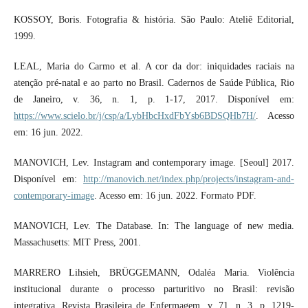
KOSSOY, Boris. Fotografia & história. São Paulo: Ateliê Editorial,
1999.
LEAL, Maria do Carmo et al. A cor da dor: iniquidades raciais na
atenção pré-natal e ao parto no Brasil. Cadernos de Saúde Pública, Rio
de Janeiro, v. 36, n. 1, p. 1-17, 2017. Disponível em:
https://www.scielo.br/j/csp/a/LybHbcHxdFbYsb6BDSQHb7H/
. Acesso
em: 16 jun. 2022.
MANOVICH, Lev. Instagram and contemporary image. [Seoul] 2017.
Disponível em:
http://manovich.net/index.php/projects/instagram-and-
contemporary-image
. Acesso em: 16 jun. 2022. Formato PDF.
MANOVICH, Lev. The Database. In: The language of new media.
Massachusetts: MIT Press, 2001.
MARRERO Lihsieh, BRÜGGEMANN, Odaléa Maria. Violência
institucional durante o processo parturitivo no Brasil: revisão
integrativa. Revista Brasileira de Enfermagem. v. 71, n. 3, p. 1219-