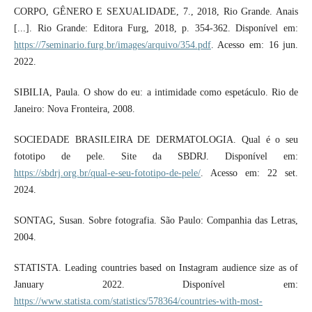
CORPO, GÊNERO E SEXUALIDADE, 7., 2018, Rio Grande. Anais
[...]. Rio Grande: Editora Furg, 2018, p. 354-362. Disponível em:
https://7seminario.furg.br/images/arquivo/354.pdf
. Acesso em: 16 jun.
2022.
SIBILIA, Paula. O show do eu: a intimidade como espetáculo. Rio de
Janeiro: Nova Fronteira, 2008.
SOCIEDADE BRASILEIRA DE DERMATOLOGIA. Qual é o seu
fototipo de pele. Site da SBDRJ. Disponível em:
https://sbdrj.org.br/qual-e-seu-fototipo-de-pele/
. Acesso em: 22 set.
2024.
SONTAG, Susan. Sobre fotografia. São Paulo: Companhia das Letras,
2004.
STATISTA. Leading countries based on Instagram audience size as of
January 2022. Disponível em:
https://www.statista.com/statistics/578364/countries-with-most-