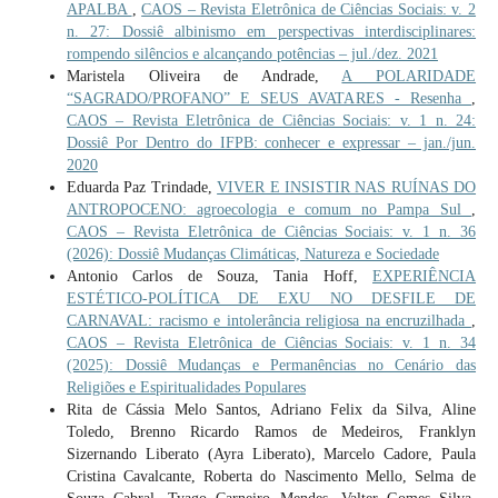
APALBA
,
CAOS – Revista Eletrônica de Ciências Sociais: v. 2
n. 27: Dossiê albinismo em perspectivas interdisciplinares:
rompendo silêncios e alcançando potências – jul./dez. 2021
Maristela Oliveira de Andrade,
A POLARIDADE
“SAGRADO/PROFANO” E SEUS AVATARES - Resenha
,
CAOS – Revista Eletrônica de Ciências Sociais: v. 1 n. 24:
Dossiê Por Dentro do IFPB: conhecer e expressar – jan./jun.
2020
Eduarda Paz Trindade,
VIVER E INSISTIR NAS RUÍNAS DO
ANTROPOCENO: agroecologia e comum no Pampa Sul
,
CAOS – Revista Eletrônica de Ciências Sociais: v. 1 n. 36
(2026): Dossiê Mudanças Climáticas, Natureza e Sociedade
Antonio Carlos de Souza, Tania Hoff,
EXPERIÊNCIA
ESTÉTICO-POLÍTICA DE EXU NO DESFILE DE
CARNAVAL: racismo e intolerância religiosa na encruzilhada
,
CAOS – Revista Eletrônica de Ciências Sociais: v. 1 n. 34
(2025): Dossiê Mudanças e Permanências no Cenário das
Religiões e Espiritualidades Populares
Rita de Cássia Melo Santos, Adriano Felix da Silva, Aline
Toledo, Brenno Ricardo Ramos de Medeiros, Franklyn
Sizernando Liberato (Ayra Liberato), Marcelo Cadore, Paula
Cristina Cavalcante, Roberta do Nascimento Mello, Selma de