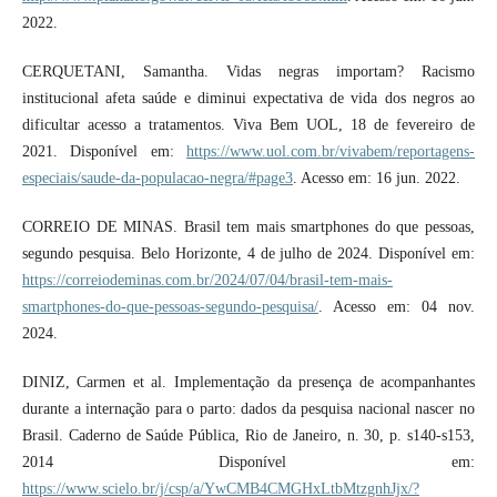
2022.
CERQUETANI, Samantha. Vidas negras importam? Racismo
institucional afeta saúde e diminui expectativa de vida dos negros ao
dificultar acesso a tratamentos. Viva Bem UOL, 18 de fevereiro de
2021. Disponível em:
https://www.uol.com.br/vivabem/reportagens-
especiais/saude-da-populacao-negra/#page3
. Acesso em: 16 jun. 2022.
CORREIO DE MINAS. Brasil tem mais smartphones do que pessoas,
segundo pesquisa. Belo Horizonte, 4 de julho de 2024. Disponível em:
https://correiodeminas.com.br/2024/07/04/brasil-tem-mais-
smartphones-do-que-pessoas-segundo-pesquisa/
. Acesso em: 04 nov.
2024.
DINIZ, Carmen et al. Implementação da presença de acompanhantes
durante a internação para o parto: dados da pesquisa nacional nascer no
Brasil. Caderno de Saúde Pública, Rio de Janeiro, n. 30, p. s140-s153,
2014 Disponível em:
https://www.scielo.br/j/csp/a/YwCMB4CMGHxLtbMtzgnhJjx/?