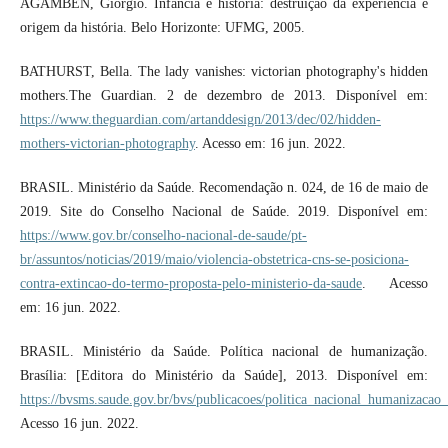
AGAMBEN, Giorgio. Infância e história: destruição da experiência e
origem da história. Belo Horizonte: UFMG, 2005.
BATHURST, Bella. The lady vanishes: victorian photography's hidden
mothers.The Guardian. 2 de dezembro de 2013. Disponível em:
https://www.theguardian.com/artanddesign/2013/dec/02/hidden-
mothers-victorian-photography
. Acesso em: 16 jun. 2022.
BRASIL. Ministério da Saúde. Recomendação n. 024, de 16 de maio de
2019. Site do Conselho Nacional de Saúde. 2019. Disponível em:
https://www.gov.br/conselho-nacional-de-saude/pt-
br/assuntos/noticias/2019/maio/violencia-obstetrica-cns-se-posiciona-
contra-extincao-do-termo-proposta-pelo-ministerio-da-saude
. Acesso
em: 16 jun. 2022.
BRASIL. Ministério da Saúde. Política nacional de humanização.
Brasília: [Editora do Ministério da Saúde], 2013. Disponível em:
https://bvsms.saude.gov.br/bvs/publicacoes/politica_nacional_humanizacao
Acesso 16 jun. 2022.