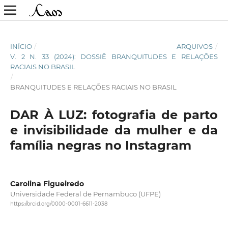
INÍCIO
/
ARQUIVOS
/
V. 2 N. 33 (2024): DOSSIÊ BRANQUITUDES E RELAÇÕES
RACIAIS NO BRASIL
/
BRANQUITUDES E RELAÇÕES RACIAIS NO BRASIL
DAR À LUZ: fotografia de parto
e invisibilidade da mulher e da
família negras no Instagram
Carolina Figueiredo
Universidade Federal de Pernambuco (UFPE)
https://orcid.org/0000-0001-6611-2038