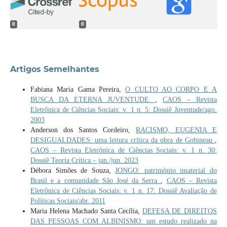
0
0
Artigos Semelhantes
Fabiana Maria Gama Pereira,
O CULTO AO CORPO E A
BUSCA DA ETERNA JUVENTUDE
,
CAOS – Revista
Eletrônica de Ciências Sociais: v. 1 n. 5: Dossiê Juventude/ago.
2003
Anderson dos Santos Cordeiro,
RACISMO, EUGENIA E
DESIGUALDADES: uma leitura crítica da obra de Gobineau
,
CAOS – Revista Eletrônica de Ciências Sociais: v. 1 n. 30:
Dossiê Teoria Crítica – jan./jun. 2023
Débora Simões de Souza,
JONGO: patrimônio imaterial do
Brasil e a comunidade São José da Serra
,
CAOS – Revista
Eletrônica de Ciências Sociais: v. 1 n. 17: Dossiê Avaliação de
Políticas Sociais/abr. 2011
Maria Helena Machado Santa Cecília,
DEFESA DE DIREITOS
DAS PESSOAS COM ALBINISMO: um estudo realizado na