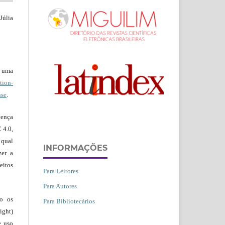
Júlia
b uma
ion-
nse
.
ença
 4.0,
 qual
INFORMAÇÕES
zer a
eitos
Para Leitores
Para Autores
ão os
Para Bibliotecários
ight)
e uso