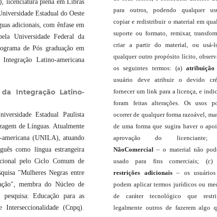
), licenciatura plena em Libras
para outros, podendo qualquer us
niversidade Estadual do Oeste
copiar e redistribuir o material em qua
guas adicionais, com ênfase em
suporte ou formato, remixar, transfor
pela Universidade Federal da
criar a partir do material, ou usá-
rograma de Pós graduação em
qualquer outro propósito lícito, obser
 Integração Latino-americana
os seguintes termos: (a)
atribuição
usuário deve atribuir o devido cré
fornecer um link para a licença, e indic
 da Integração Latino-
foram feitas alterações. Os usos 
ocorrer de qualquer forma razoável, ma
iversidade Estadual Paulista
de uma forma que sugira haver o apo
izagem de Línguas. Atualmente
aprovação do licenciante;
no-americana (UNILA), atuando
NãoComercial
– o material não pod
guês como língua estrangeira
usado para fins comerciais; (c
cional pelo Ciclo Comum de
restrições adicionais
– os usuário
quisa "Mulheres Negras entre
podem aplicar termos jurídicos ou me
tuação", membra do Núcleo de
de caráter tecnológico que restr
 pesquisa: Educação para as
legalmente outros de fazerem algo 
 Interseccionalidade (Cnpq).