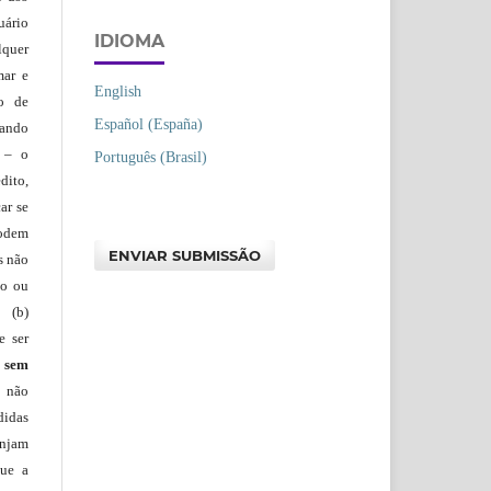
uário
IDIOMA
lquer
mar e
English
lo de
Español (España)
vando
– o
Português (Brasil)
dito,
ar se
podem
ENVIAR SUBMISSÃO
s não
io ou
 (b)
e ser
)
sem
s não
didas
injam
que a