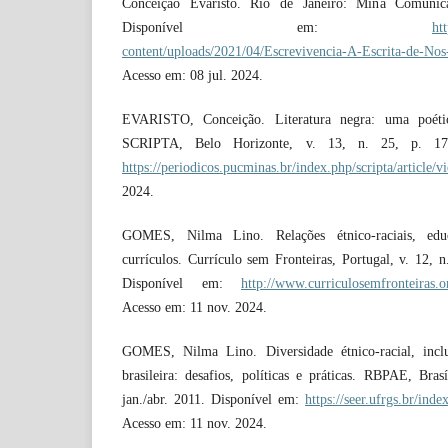
Conceição Evaristo. Rio de Janeiro: Mina Comunic
Disponível em:
ht
content/uploads/2021/04/Escrevivencia-A-Escrita-de-Nos
Acesso em: 08 jul. 2024.
EVARISTO, Conceição. Literatura negra: uma poética
SCRIPTA, Belo Horizonte, v. 13, n. 25, p. 17
https://periodicos.pucminas.br/index.php/scripta/article/
2024.
GOMES, Nilma Lino. Relações étnico-raciais, edu
currículos. Currículo sem Fronteiras, Portugal, v. 12, n
Disponível em:
http://www.curriculosemfronteiras.o
Acesso em: 11 nov. 2024.
GOMES, Nilma Lino. Diversidade étnico-racial, incl
brasileira: desafios, políticas e práticas. RBPAE, Bras
jan./abr. 2011. Disponível em:
https://seer.ufrgs.br/ind
Acesso em: 11 nov. 2024.