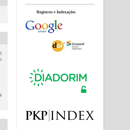
Registros e Indexações
ê
no
S