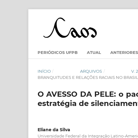
PERIÓDICOS UFPB
ATUAL
ANTERIORES
INÍCIO
/
ARQUIVOS
/
V.
BRANQUITUDES E RELAÇÕES RACIAIS NO BRASI
O AVESSO DA PELE: o pac
estratégia de silenciame
Eliane da Silva
Universidade Federal da Integração Latino-Ameri