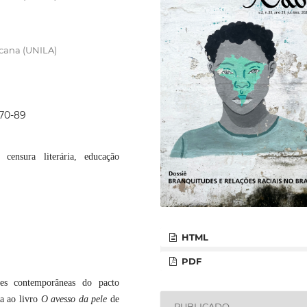
cana (UNILA)
p70-89
 censura literária, educação
HTML
PDF
ões contemporâneas do pacto
ra ao livro
O avesso da pele
de
PUBLICADO