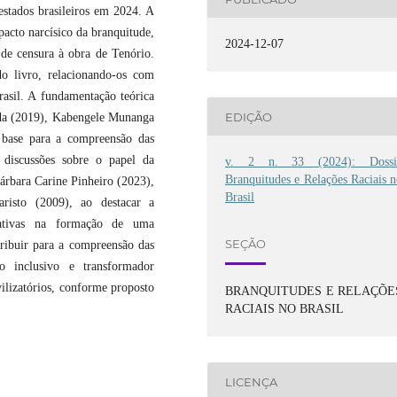
estados brasileiros em 2024. A
acto narcísico da branquitude,
2024-12-07
 de censura à obra de Tenório.
do livro, relacionando-os com
rasil. A fundamentação teórica
EDIÇÃO
eida (2019), Kabengele Munanga
 base para a compreensão das
 discussões sobre o papel da
v. 2 n. 33 (2024): Dossi
Branquitudes e Relações Raciais 
Bárbara Carine Pinheiro (2023),
Brasil
isto (2009), ao destacar a
ntativas na formação de uma
SEÇÃO
ntribuir para a compreensão das
o inclusivo e transformador
ilizatórios, conforme proposto
BRANQUITUDES E RELAÇÕE
RACIAIS NO BRASIL
LICENÇA