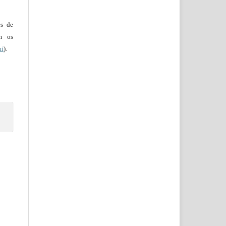
es de
em os
ui
).