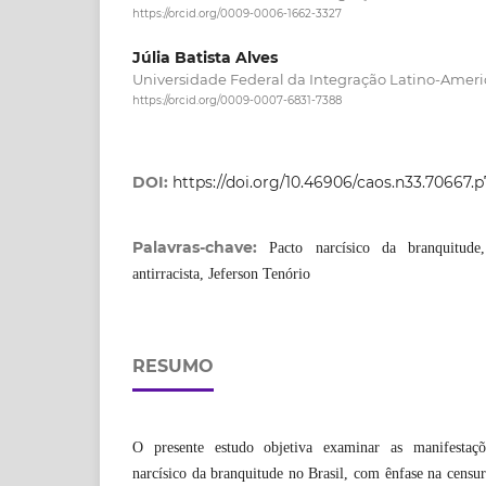
https://orcid.org/0009-0006-1662-3327
Júlia Batista Alves
Universidade Federal da Integração Latino-Ameri
https://orcid.org/0009-0007-6831-7388
DOI:
https://doi.org/10.46906/caos.n33.70667.
Palavras-chave:
Pacto narcísico da branquitude,
antirracista, Jeferson Tenório
RESUMO
O presente estudo objetiva examinar as manifestaç
narcísico da branquitude no Brasil, com ênfase na censu