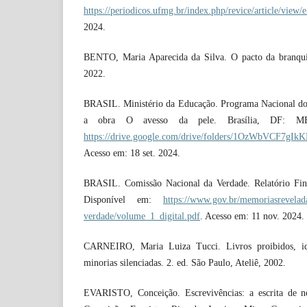
https://periodicos.ufmg.br/index.php/revice/article/view/
2024.
BENTO, Maria Aparecida da Silva. O pacto da branqui
2022.
BRASIL. Ministério da Educação. Programa Nacional do 
a obra O avesso da pele. Brasília, DF: ME
https://drive.google.com/drive/folders/1OzWbVCF7g
Acesso em: 18 set. 2024.
BRASIL. Comissão Nacional da Verdade. Relatório Fina
Disponível em:
https://www.gov.br/memoriasrevelada
verdade/volume_1_digital.pdf
. Acesso em: 11 nov. 2024.
CARNEIRO, Maria Luiza Tucci. Livros proibidos, id
minorias silenciadas. 2. ed. São Paulo, Ateliê, 2002.
EVARISTO, Conceição. Escrevivências: a escrita de nó