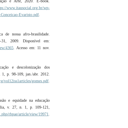
ação e Arte, 2020. E-book.
tps://www.itausocial.org.br/wp-
-Conceicao-Evaristo.pdf
.
 de nossa afro-brasilidade.
-31, 2009. Disponível em:
view/4365
. Acesso em: 11 nov.
cação e descolonização dos
. 1, p. 98-109, jan./abr. 2012.
rg/vol12iss1articles/gomes.pdf
.
usão e equidade na educação
ília, v. 27, n. 1, p. 109-121,
ex.php/rbpae/article/view/19971
.