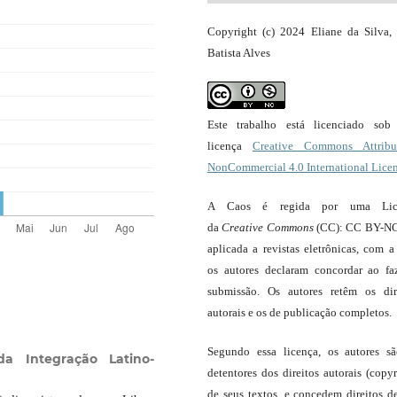
Copyright (c) 2024 Eliane da Silva, 
Batista Alves
Este trabalho está licenciado so
licença
Creative Commons Attribut
NonCommercial 4.0 International Lice
A Caos é regida por uma Lic
da
Creative Commons
(CC): CC BY-NC
aplicada a revistas eletrônicas, com a
os autores declaram concordar ao fa
submissão. Os autores retêm os dir
autorais e os de publicação completos.
Segundo essa licença, os autores s
da Integração Latino-
detentores dos direitos autorais (copyr
de seus textos, e concedem direitos d