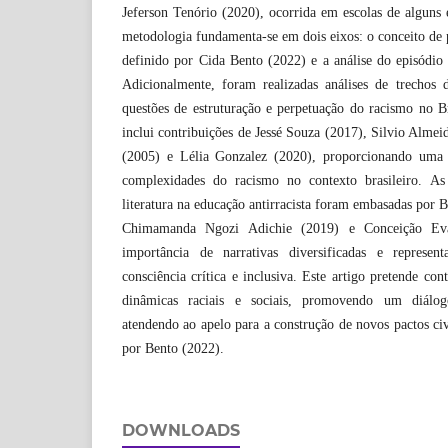
Jeferson Tenório (2020), ocorrida em escolas de alguns 
metodologia fundamenta-se em dois eixos: o conceito de p
definido por Cida Bento (2022) e a análise do episódio
Adicionalmente, foram realizadas análises de trechos 
questões de estruturação e perpetuação do racismo no B
inclui contribuições de Jessé Souza (2017), Silvio Alm
(2005) e Lélia Gonzalez (2020), proporcionando uma
complexidades do racismo no contexto brasileiro. As
literatura na educação antirracista foram embasadas por 
Chimamanda Ngozi Adichie (2019) e Conceição Evar
importância de narrativas diversificadas e represe
consciência crítica e inclusiva. Este artigo pretende co
dinâmicas raciais e sociais, promovendo um diálog
atendendo ao apelo para a construção de novos pactos civ
por Bento (2022).
DOWNLOADS