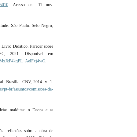
e5010
. Acesso em: 11 nov.
tude. São Paulo: Selo Negro,
Livro Didático. Parecer sobre
C, 2021. Disponível em
IkKMxJkP4kqFL_AelFxj4wO
.
l. Brasília: CNV, 2014. v. 1.
s/pt-br/assuntos/comissoes-da-
eias malditas: o Deops e as
s: reflexões sobre a obra de