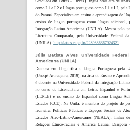
Graduada em Letras – Libras (Língua brasileira de sinais
como L1 e L2 e Língua portuguesa como L1 e L2, pela U
do Paraná. Especialista em ensino e aprendizagem de lín
ensino de lingua portuguesa como língua adicional, 
Integração Latino-Americana (UNILA). Mestra pelo p
Literatura Comparada, pela Universidade Federal da
(UNILA).
http://lattes.cnpq.br/2289336367924321
.
Júlia Batista Alves,
Universidade Federal
Americana (UNILA)
Doutora em Linguística e Língua Portuguesa pela Un
(Unesp/ Araraquara, 2019), na área de Ensino e Aprend
é docente na Universidade Federal da Integração Lati
no curso de Licenciatura em Letras Espanhol e Portu
(LEPLE) e no ensino de Espanhol como Língua Adi
Estudos (CCE). Na Unila, é membro do projeto de pes
fronteira: Políticas Públicas e Espaços Sociais de A
Estudos Afro-Latino-Americanos (NEALA), linhas de
Relações Étnico-raciais e América Latina: Diáspora e