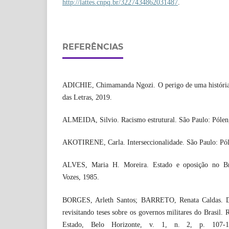
http://lattes.cnpq.br/3227434862031487
.
REFERÊNCIAS
ADICHIE, Chimamanda Ngozi. O perigo de uma história
das Letras, 2019.
ALMEIDA, Silvio. Racismo estrutural. São Paulo: Pólen
AKOTIRENE, Carla. Interseccionalidade. São Paulo: Pól
ALVES, Maria H. Moreira. Estado e oposição no Bras
Vozes, 1985.
BORGES, Arleth Santos; BARRETO, Renata Caldas. Dit
revisitando teses sobre os governos militares do Brasil. 
Estado, Belo Horizonte, v. 1, n. 2, p. 107-1