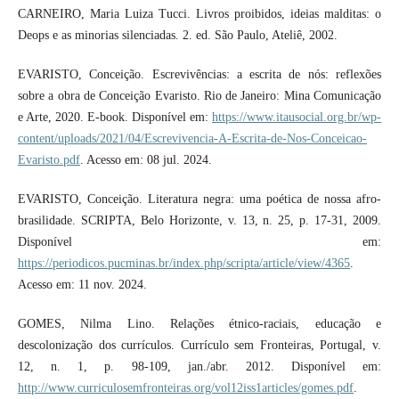
CARNEIRO, Maria Luiza Tucci. Livros proibidos, ideias malditas: o
Deops e as minorias silenciadas. 2. ed. São Paulo, Ateliê, 2002.
EVARISTO, Conceição. Escrevivências: a escrita de nós: reflexões
sobre a obra de Conceição Evaristo. Rio de Janeiro: Mina Comunicação
e Arte, 2020. E-book. Disponível em:
https://www.itausocial.org.br/wp-
content/uploads/2021/04/Escrevivencia-A-Escrita-de-Nos-Conceicao-
Evaristo.pdf
. Acesso em: 08 jul. 2024.
EVARISTO, Conceição. Literatura negra: uma poética de nossa afro-
brasilidade. SCRIPTA, Belo Horizonte, v. 13, n. 25, p. 17-31, 2009.
Disponível em:
https://periodicos.pucminas.br/index.php/scripta/article/view/4365
.
Acesso em: 11 nov. 2024.
GOMES, Nilma Lino. Relações étnico-raciais, educação e
descolonização dos currículos. Currículo sem Fronteiras, Portugal, v.
12, n. 1, p. 98-109, jan./abr. 2012. Disponível em:
http://www.curriculosemfronteiras.org/vol12iss1articles/gomes.pdf
.