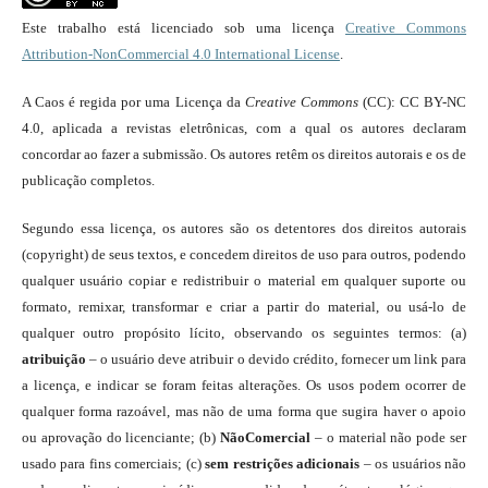
Este trabalho está licenciado sob uma licença
Creative Commons
Attribution-NonCommercial 4.0 International License
.
A Caos é regida por uma Licença da
Creative Commons
(CC): CC BY-NC
4.0, aplicada a revistas eletrônicas, com a qual os autores declaram
concordar ao fazer a submissão. Os autores retêm os direitos autorais e os de
publicação completos.
Segundo essa licença, os autores são os detentores dos direitos autorais
(copyright) de seus textos, e concedem direitos de uso para outros, podendo
qualquer usuário copiar e redistribuir o material em qualquer suporte ou
formato, remixar, transformar e criar a partir do material, ou usá-lo de
qualquer outro propósito lícito, observando os seguintes termos: (a)
atribuição
– o usuário deve atribuir o devido crédito, fornecer um link para
a licença, e indicar se foram feitas alterações. Os usos podem ocorrer de
qualquer forma razoável, mas não de uma forma que sugira haver o apoio
ou aprovação do licenciante; (b)
NãoComercial
– o material não pode ser
usado para fins comerciais; (c)
sem restrições adicionais
– os usuários não