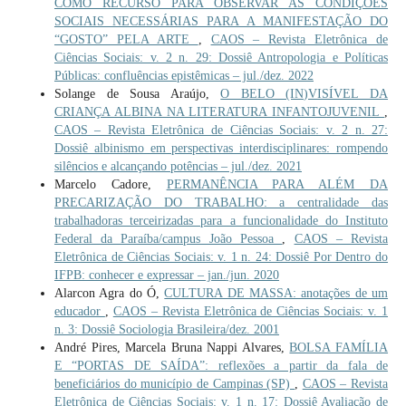
COMO RECURSO PARA OBSERVAR AS CONDIÇÕES
SOCIAIS NECESSÁRIAS PARA A MANIFESTAÇÃO DO
“GOSTO” PELA ARTE
,
CAOS – Revista Eletrônica de
Ciências Sociais: v. 2 n. 29: Dossiê Antropologia e Políticas
Públicas: confluências epistêmicas – jul./dez. 2022
Solange de Sousa Araújo,
O BELO (IN)VISÍVEL DA
CRIANÇA ALBINA NA LITERATURA INFANTOJUVENIL
,
CAOS – Revista Eletrônica de Ciências Sociais: v. 2 n. 27:
Dossiê albinismo em perspectivas interdisciplinares: rompendo
silêncios e alcançando potências – jul./dez. 2021
Marcelo Cadore,
PERMANÊNCIA PARA ALÉM DA
PRECARIZAÇÃO DO TRABALHO: a centralidade das
trabalhadoras terceirizadas para a funcionalidade do Instituto
Federal da Paraíba/campus João Pessoa
,
CAOS – Revista
Eletrônica de Ciências Sociais: v. 1 n. 24: Dossiê Por Dentro do
IFPB: conhecer e expressar – jan./jun. 2020
Alarcon Agra do Ó,
CULTURA DE MASSA: anotações de um
educador
,
CAOS – Revista Eletrônica de Ciências Sociais: v. 1
n. 3: Dossiê Sociologia Brasileira/dez. 2001
André Pires, Marcela Bruna Nappi Alvares,
BOLSA FAMÍLIA
E “PORTAS DE SAÍDA”: reflexões a partir da fala de
beneficiários do município de Campinas (SP)
,
CAOS – Revista
Eletrônica de Ciências Sociais: v. 1 n. 17: Dossiê Avaliação de