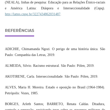
(NEALA), linhas de pesquisa: Educação para as Relações Étnico-raciais
e América Latina: Diáspora e Interseccionalidade (Cnpq).
http://lattes.cnpq.br/3227434862031487
.
REFERÊNCIAS
ADICHIE, Chimamanda Ngozi. O perigo de uma história única. São
Paulo: Companhia das Letras, 2019.
ALMEIDA, Silvio. Racismo estrutural. São Paulo: Pólen, 2019.
AKOTIRENE, Carla. Interseccionalidade. São Paulo: Pólen, 2019.
ALVES, Maria H. Moreira. Estado e oposição no Brasil (1964-1984).
Petrópolis: Vozes, 1985.
BORGES, Arleth Santos; BARRETO, Renata Caldas. Ditadura,
controle e repressão: revisitando teses sobre os governos militares do