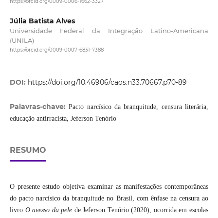
https://orcid.org/0009-0006-1662-3327
Júlia Batista Alves
Universidade Federal da Integração Latino-Americana
(UNILA)
https://orcid.org/0009-0007-6831-7388
DOI:
https://doi.org/10.46906/caos.n33.70667.p70-89
Palavras-chave:
Pacto narcísico da branquitude, censura literária,
educação antirracista, Jeferson Tenório
RESUMO
O presente estudo objetiva examinar as manifestações contemporâneas
do pacto narcísico da branquitude no Brasil, com ênfase na censura ao
livro
O avesso da pele
de Jeferson Tenório (2020), ocorrida em escolas