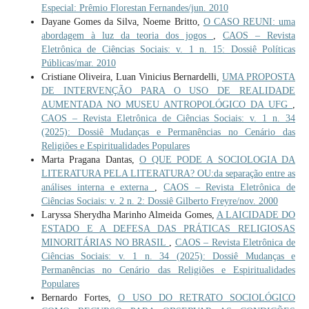
Especial: Prêmio Florestan Fernandes/jun. 2010
Dayane Gomes da Silva, Noeme Britto,
O CASO REUNI: uma
abordagem à luz da teoria dos jogos
,
CAOS – Revista
Eletrônica de Ciências Sociais: v. 1 n. 15: Dossiê Políticas
Públicas/mar. 2010
Cristiane Oliveira, Luan Vinicius Bernardelli,
UMA PROPOSTA
DE INTERVENÇÃO PARA O USO DE REALIDADE
AUMENTADA NO MUSEU ANTROPOLÓGICO DA UFG
,
CAOS – Revista Eletrônica de Ciências Sociais: v. 1 n. 34
(2025): Dossiê Mudanças e Permanências no Cenário das
Religiões e Espiritualidades Populares
Marta Pragana Dantas,
O QUE PODE A SOCIOLOGIA DA
LITERATURA PELA LITERATURA? OU:da separação entre as
análises interna e externa
,
CAOS – Revista Eletrônica de
Ciências Sociais: v. 2 n. 2: Dossiê Gilberto Freyre/nov. 2000
Laryssa Sherydha Marinho Almeida Gomes,
A LAICIDADE DO
ESTADO E A DEFESA DAS PRÁTICAS RELIGIOSAS
MINORITÁRIAS NO BRASIL
,
CAOS – Revista Eletrônica de
Ciências Sociais: v. 1 n. 34 (2025): Dossiê Mudanças e
Permanências no Cenário das Religiões e Espiritualidades
Populares
Bernardo Fortes,
O USO DO RETRATO SOCIOLÓGICO