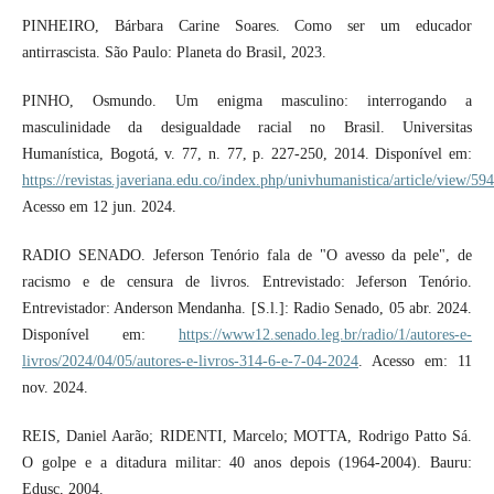
PINHEIRO, Bárbara Carine Soares. Como ser um educador
antirrascista. São Paulo: Planeta do Brasil, 2023.
PINHO, Osmundo. Um enigma masculino: interrogando a
masculinidade da desigualdade racial no Brasil. Universitas
Humanística, Bogotá, v. 77, n. 77, p. 227-250, 2014. Disponível em:
https://revistas.javeriana.edu.co/index.php/univhumanistica/article/view/59
Acesso em 12 jun. 2024.
RADIO SENADO. Jeferson Tenório fala de "O avesso da pele", de
racismo e de censura de livros. Entrevistado: Jeferson Tenório.
Entrevistador: Anderson Mendanha. [S.l.]: Radio Senado, 05 abr. 2024.
Disponível em:
https://www12.senado.leg.br/radio/1/autores-e-
livros/2024/04/05/autores-e-livros-314-6-e-7-04-2024
. Acesso em: 11
nov. 2024.
REIS, Daniel Aarão; RIDENTI, Marcelo; MOTTA, Rodrigo Patto Sá.
O golpe e a ditadura militar: 40 anos depois (1964-2004). Bauru:
Edusc, 2004.