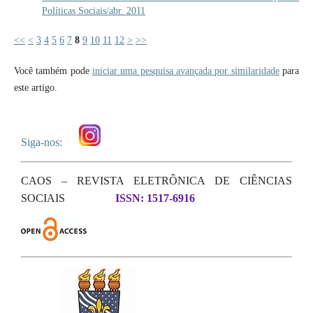
Políticas Sociais/abr. 2011
<<
<
3
4
5
6
7
8
9
10
11
12
>
>>
Você também pode
iniciar uma pesquisa avançada por similaridade
para
este artigo.
Siga-nos:
CAOS – REVISTA ELETRÔNICA DE CIÊNCIAS
SOCIAIS
ISSN: 1517-6916