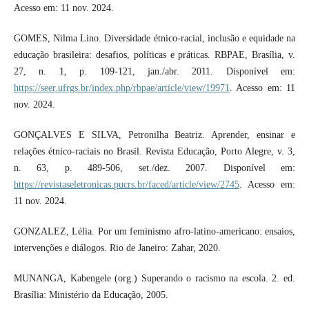
Acesso em: 11 nov. 2024.
GOMES, Nilma Lino. Diversidade étnico-racial, inclusão e equidade na
educação brasileira: desafios, políticas e práticas. RBPAE, Brasília, v.
27, n. 1, p. 109-121, jan./abr. 2011. Disponível em:
https://seer.ufrgs.br/index.php/rbpae/article/view/19971
. Acesso em: 11
nov. 2024.
GONÇALVES E SILVA, Petronilha Beatriz. Aprender, ensinar e
relações étnico-raciais no Brasil. Revista Educação, Porto Alegre, v. 3,
n. 63, p. 489-506, set./dez. 2007. Disponível em:
https://revistaseletronicas.pucrs.br/faced/article/view/2745
. Acesso em:
11 nov. 2024.
GONZALEZ, Lélia. Por um feminismo afro-latino-americano: ensaios,
intervenções e diálogos. Rio de Janeiro: Zahar, 2020.
MUNANGA, Kabengele (org.) Superando o racismo na escola. 2. ed.
Brasília: Ministério da Educação, 2005.