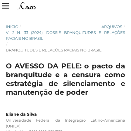
INÍCIO
/
ARQUIVOS
/
V. 2 N. 33 (2024): DOSSIÊ BRANQUITUDES E RELAÇÕES
RACIAIS NO BRASIL
/
BRANQUITUDES E RELAÇÕES RACIAIS NO BRASIL
O AVESSO DA PELE: o pacto da
branquitude e a censura como
estratégia de silenciamento e
manutenção de poder
Eliane da Silva
Universidade Federal da Integração Latino-Americana
(UNILA)