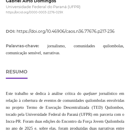
Gabriel Airto Domingos
Universidade Federal do Paraná (UFPR)
https://orcid.org/0000-0003-2276-029X
DOI:
https://doi.org/10.46906/caos.n36.77676.p217-236
Palavras-chave:
jornalismo, comunidades quilombolas,
comunicação sensível, narrativas.
RESUMO
Este trabalho se dedica à análise crítica do
quefazer
jornalístico em
relação à cobertura de eventos de comunidades quilombolas envolvidas
no projeto Termo de Execução Descentralizada (TED) Quilombos,
tocado pela Universidade Federal do Paraná (UFPR) em parceria com o
Incra-PR. Foram duas edições do Encontro da Força Jovem Quilombola
no ano de 2025 e, sobre elas, foram produzidas duas narrativas entre