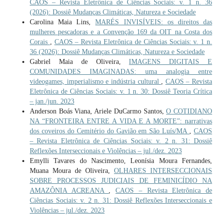
CAOS – Revista Eletrônica de Ciências Sociais: v. 1 n. 36
(2026): Dossiê Mudanças Climáticas, Natureza e Sociedade
Carolina Maia Lins,
MARÉS INVISÍVEIS: os direitos das
mulheres pescadoras e a Convenção 169 da OIT na Costa dos
Corais
,
CAOS – Revista Eletrônica de Ciências Sociais: v. 1 n.
36 (2026): Dossiê Mudanças Climáticas, Natureza e Sociedade
Gabriel Maia de Oliveira,
IMAGENS DIGITAIS E
COMUNIDADES IMAGINADAS: uma analogia entre
videogames, imperialismo e indústria cultural
,
CAOS – Revista
Eletrônica de Ciências Sociais: v. 1 n. 30: Dossiê Teoria Crítica
– jan./jun. 2023
Anderson Boás Viana, Ariele DuCarmo Santos,
O COTIDIANO
NA “FRONTEIRA ENTRE A VIDA E A MORTE”: narrativas
dos coveiros do Cemitério do Gavião em São Luís/MA
,
CAOS
– Revista Eletrônica de Ciências Sociais: v. 2 n. 31: Dossiê
Reflexões Interseccionais e Violências – jul./dez. 2023
Emylli Tavares do Nascimento, Leonísia Moura Fernandes,
Muana Moura de Oliveira,
OLHARES INTERSECCIONAIS
SOBRE PROCESSOS JUDICIAIS DE FEMINICÍDIO NA
AMAZÔNIA ACREANA
,
CAOS – Revista Eletrônica de
Ciências Sociais: v. 2 n. 31: Dossiê Reflexões Interseccionais e
Violências – jul./dez. 2023