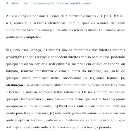
Attribution-NonCommercial 4.0 International License
.
A Caos é regida por uma Licença da
Creative Commons
(CC): CC BY-NC
4.0, aplicada a revistas eletrônicas, com a qual os autores declaram
concordar ao fazer a submissão. Os autores retêm os direitos autorais e os de
publicação completos.
Segundo essa licença, os autores são os detentores dos direitos autorais
(copyright) de seus textos, e concedem direitos de uso para outros, podendo
qualquer usuário copiar e redistribuir o material em qualquer suporte ou
formato, remixar, transformar e criar a partir do material, ou usá-lo de
qualquer outro propósito lícito, observando os seguintes termos: (a)
atribuição
– o usuário deve atribuir o devido crédito, fornecer um link para
a licença, e indicar se foram feitas alterações. Os usos podem ocorrer de
qualquer forma razoável, mas não de uma forma que sugira haver o apoio
ou aprovação do licenciante; (b)
NãoComercial
– o material não pode ser
usado para fins comerciais; (c)
sem restrições adicionais
– os usuários não
podem aplicar termos jurídicos ou medidas de caráter tecnológico que
restrinjam legalmente outros de fazerem algo que a licença permita.