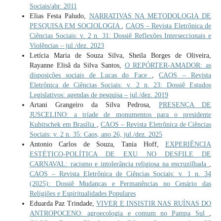
Sociais/abr. 2011
Elias Festa Paludo,
NARRATIVAS NA METODOLOGIA DE
PESQUISA EM SOCIOLOGIA
,
CAOS – Revista Eletrônica de
Ciências Sociais: v. 2 n. 31: Dossiê Reflexões Interseccionais e
Violências – jul./dez. 2023
Letícia Maria de Souza Silva, Sheila Borges de Oliveira,
Rayanne Elisã da Silva Santos,
O REPÓRTER-AMADOR: as
disposições sociais de Lucas do Face
,
CAOS – Revista
Eletrônica de Ciências Sociais: v. 2 n. 23: Dossiê Estudos
Legislativos: agendas de pesquisa – jul./dez. 2019
Artani Grangeiro da Silva Pedrosa,
PRESENÇA DE
JUSCELINO: a tríade de monumentos para o presidente
Kubitschek em Brasília
,
CAOS – Revista Eletrônica de Ciências
Sociais: v. 2 n. 35: Caos, ano 26, jul./dez. 2025
Antonio Carlos de Souza, Tania Hoff,
EXPERIÊNCIA
ESTÉTICO-POLÍTICA DE EXU NO DESFILE DE
CARNAVAL: racismo e intolerância religiosa na encruzilhada
,
CAOS – Revista Eletrônica de Ciências Sociais: v. 1 n. 34
(2025): Dossiê Mudanças e Permanências no Cenário das
Religiões e Espiritualidades Populares
Eduarda Paz Trindade,
VIVER E INSISTIR NAS RUÍNAS DO
ANTROPOCENO: agroecologia e comum no Pampa Sul
,