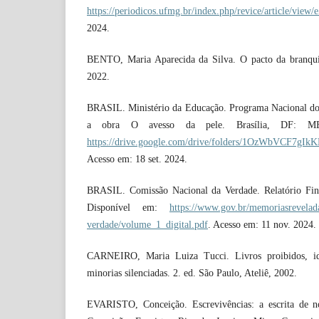
https://periodicos.ufmg.br/index.php/revice/article/view/
2024.
BENTO, Maria Aparecida da Silva. O pacto da branqui
2022.
BRASIL. Ministério da Educação. Programa Nacional do 
a obra O avesso da pele. Brasília, DF: ME
https://drive.google.com/drive/folders/1OzWbVCF7g
Acesso em: 18 set. 2024.
BRASIL. Comissão Nacional da Verdade. Relatório Fina
Disponível em:
https://www.gov.br/memoriasrevelada
verdade/volume_1_digital.pdf
. Acesso em: 11 nov. 2024.
CARNEIRO, Maria Luiza Tucci. Livros proibidos, id
minorias silenciadas. 2. ed. São Paulo, Ateliê, 2002.
EVARISTO, Conceição. Escrevivências: a escrita de nó