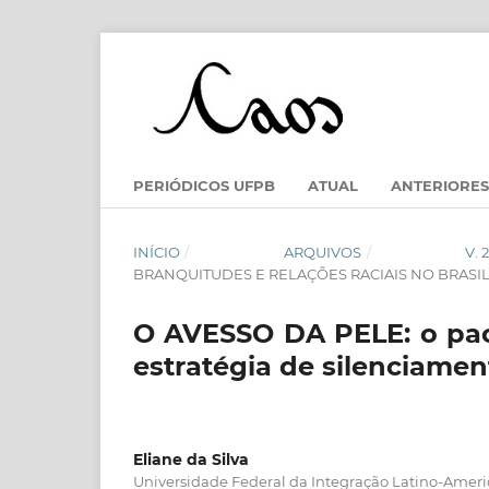
PERIÓDICOS UFPB
ATUAL
ANTERIORES
INÍCIO
/
ARQUIVOS
/
V.
BRANQUITUDES E RELAÇÕES RACIAIS NO BRASI
O AVESSO DA PELE: o pac
estratégia de silenciame
Eliane da Silva
Universidade Federal da Integração Latino-Ameri