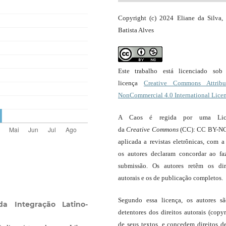
Copyright (c) 2024 Eliane da Silva, 
Batista Alves
Este trabalho está licenciado so
licença
Creative Commons Attribut
NonCommercial 4.0 International Lice
A Caos é regida por uma Lic
da
Creative Commons
(CC): CC BY-NC
aplicada a revistas eletrônicas, com a
os autores declaram concordar ao fa
submissão. Os autores retêm os dir
autorais e os de publicação completos.
Segundo essa licença, os autores s
da Integração Latino-
detentores dos direitos autorais (copyr
de seus textos, e concedem direitos d