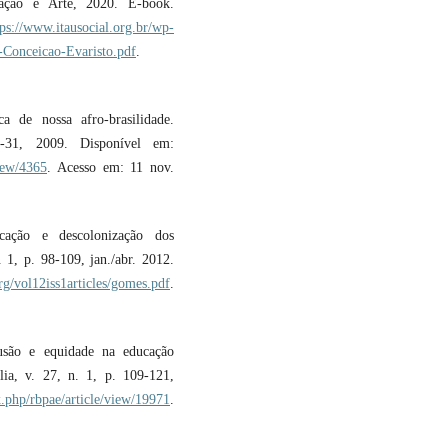
ação e Arte, 2020. E-book.
tps://www.itausocial.org.br/wp-
-Conceicao-Evaristo.pdf
.
 de nossa afro-brasilidade.
-31, 2009. Disponível em:
view/4365
. Acesso em: 11 nov.
cação e descolonização dos
. 1, p. 98-109, jan./abr. 2012.
rg/vol12iss1articles/gomes.pdf
.
usão e equidade na educação
ília, v. 27, n. 1, p. 109-121,
ex.php/rbpae/article/view/19971
.