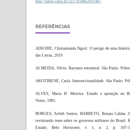
http://lattes.cnpq.br/3227434862031487
.
REFERÊNCIAS
ADICHIE, Chimamanda Ngozi. O perigo de uma história
das Letras, 2019.
ALMEIDA, Silvio. Racismo estrutural. São Paulo: Pólen
AKOTIRENE, Carla. Interseccionalidade. São Paulo: Pól
ALVES, Maria H. Moreira. Estado e oposição no Bras
Vozes, 1985.
BORGES, Arleth Santos; BARRETO, Renata Caldas. Dit
revisitando teses sobre os governos militares do Brasil. 
Estado, Belo Horizonte, v. 1, n. 2, p. 107-1