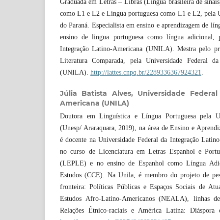
Graduada em Letras – Libras (Língua brasileira de sinais
como L1 e L2 e Língua portuguesa como L1 e L2, pela U
do Paraná. Especialista em ensino e aprendizagem de lín
ensino de lingua portuguesa como língua adicional, 
Integração Latino-Americana (UNILA). Mestra pelo p
Literatura Comparada, pela Universidade Federal da
(UNILA).
http://lattes.cnpq.br/2289336367924321
.
Júlia Batista Alves,
Universidade Federal
Americana (UNILA)
Doutora em Linguística e Língua Portuguesa pela Un
(Unesp/ Araraquara, 2019), na área de Ensino e Aprend
é docente na Universidade Federal da Integração Lati
no curso de Licenciatura em Letras Espanhol e Portu
(LEPLE) e no ensino de Espanhol como Língua Adi
Estudos (CCE). Na Unila, é membro do projeto de pes
fronteira: Políticas Públicas e Espaços Sociais de A
Estudos Afro-Latino-Americanos (NEALA), linhas de
Relações Étnico-raciais e América Latina: Diáspora e