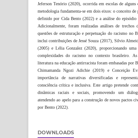
Jeferson Tenório (2020), ocorrida em escolas de alguns 
metodologia fundamenta-se em dois eixos: o conceito de p
definido por Cida Bento (2022) e a análise do episódio
Adicionalmente, foram realizadas análises de trechos 
questões de estruturação e perpetuação do racismo no B
inclui contribuições de Jessé Souza (2017), Silvio Alm
(2005) e Lélia Gonzalez (2020), proporcionando uma
complexidades do racismo no contexto brasileiro. As
literatura na educação antirracista foram embasadas por 
Chimamanda Ngozi Adichie (2019) e Conceição Evar
importância de narrativas diversificadas e represe
consciência crítica e inclusiva. Este artigo pretende co
dinâmicas raciais e sociais, promovendo um diálog
atendendo ao apelo para a construção de novos pactos civ
por Bento (2022).
DOWNLOADS