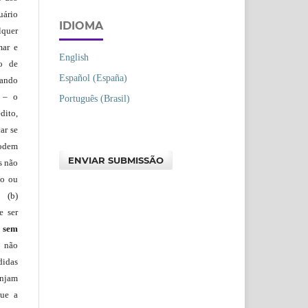
uário
IDIOMA
lquer
mar e
English
lo de
Español (España)
vando
– o
Português (Brasil)
dito,
ar se
podem
ENVIAR SUBMISSÃO
s não
io ou
 (b)
e ser
)
sem
s não
didas
injam
que a