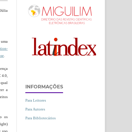
Júlia
b uma
ion-
nse
.
ença
 4.0,
 qual
INFORMAÇÕES
zer a
eitos
Para Leitores
Para Autores
ão os
Para Bibliotecários
ight)
e uso