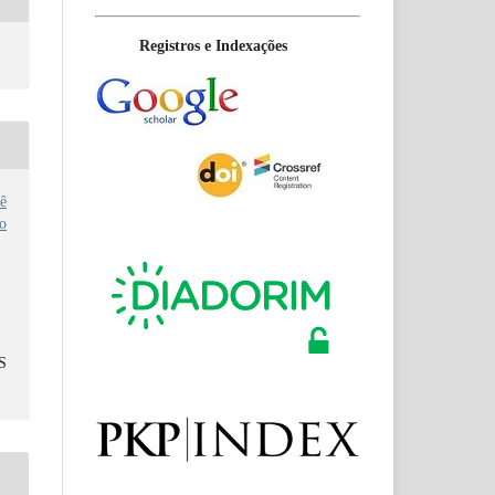
Registros e Indexações
ê
no
S