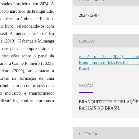
estados brasileiros em 2024. A
acto narcísico da branquitude,
2024-12-07
 de censura à obra de Tenório.
do livro, relacionando-os com
rasil. A fundamentação teórica
EDIÇÃO
eida (2019), Kabengele Munanga
 base para a compreensão das
 discussões sobre o papel da
v. 2 n. 33 (2024): Dossi
Branquitudes e Relações Raciais 
Bárbara Carine Pinheiro (2023),
Brasil
isto (2009), ao destacar a
ntativas na formação de uma
SEÇÃO
ntribuir para a compreensão das
o inclusivo e transformador
ilizatórios, conforme proposto
BRANQUITUDES E RELAÇÕE
RACIAIS NO BRASIL
LICENÇA