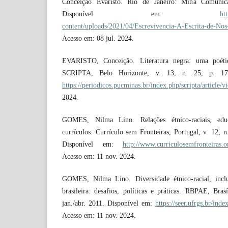
Conceição Evaristo. Rio de Janeiro: Mina Comunic
Disponível em:
ht
content/uploads/2021/04/Escrevivencia-A-Escrita-de-Nos
Acesso em: 08 jul. 2024.
EVARISTO, Conceição. Literatura negra: uma poética
SCRIPTA, Belo Horizonte, v. 13, n. 25, p. 17
https://periodicos.pucminas.br/index.php/scripta/article/
2024.
GOMES, Nilma Lino. Relações étnico-raciais, edu
currículos. Currículo sem Fronteiras, Portugal, v. 12, n
Disponível em:
http://www.curriculosemfronteiras.o
Acesso em: 11 nov. 2024.
GOMES, Nilma Lino. Diversidade étnico-racial, incl
brasileira: desafios, políticas e práticas. RBPAE, Bras
jan./abr. 2011. Disponível em:
https://seer.ufrgs.br/ind
Acesso em: 11 nov. 2024.