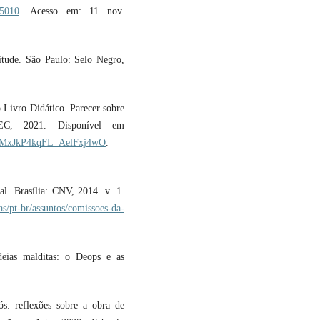
e5010
. Acesso em: 11 nov.
tude. São Paulo: Selo Negro,
Livro Didático. Parecer sobre
C, 2021. Disponível em
IkKMxJkP4kqFL_AelFxj4wO
.
l. Brasília: CNV, 2014. v. 1.
s/pt-br/assuntos/comissoes-da-
eias malditas: o Deops e as
s: reflexões sobre a obra de