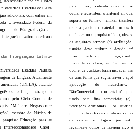
), licenciatura plena em Libras
para outros, podendo qualquer us
niversidade Estadual do Oeste
copiar e redistribuir o material em qua
guas adicionais, com ênfase em
suporte ou formato, remixar, transfor
pela Universidade Federal da
criar a partir do material, ou usá-
rograma de Pós graduação em
qualquer outro propósito lícito, obser
 Integração Latino-americana
os seguintes termos: (a)
atribuição
usuário deve atribuir o devido cré
fornecer um link para a licença, e indic
 da Integração Latino-
foram feitas alterações. Os usos 
ocorrer de qualquer forma razoável, ma
iversidade Estadual Paulista
de uma forma que sugira haver o apo
izagem de Línguas. Atualmente
aprovação do licenciante;
no-americana (UNILA), atuando
NãoComercial
– o material não pod
guês como língua estrangeira
usado para fins comerciais; (c
cional pelo Ciclo Comum de
restrições adicionais
– os usuário
quisa "Mulheres Negras entre
podem aplicar termos jurídicos ou me
tuação", membra do Núcleo de
de caráter tecnológico que restr
 pesquisa: Educação para as
legalmente outros de fazerem algo 
 Interseccionalidade (Cnpq).