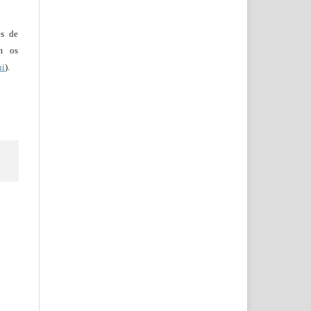
es de
em os
ui
).