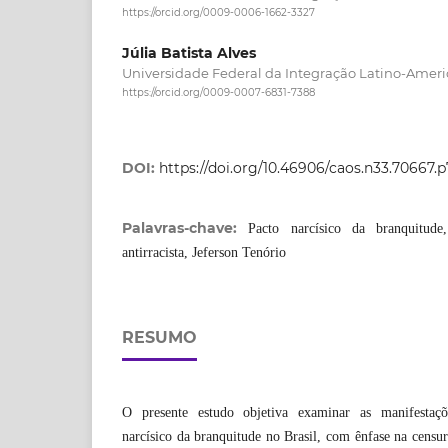
https://orcid.org/0009-0006-1662-3327
Júlia Batista Alves
Universidade Federal da Integração Latino-Ameri
https://orcid.org/0009-0007-6831-7388
DOI:
https://doi.org/10.46906/caos.n33.70667.
Palavras-chave:
Pacto narcísico da branquitude,
antirracista, Jeferson Tenório
RESUMO
O presente estudo objetiva examinar as manifestaç
narcísico da branquitude no Brasil, com ênfase na censu