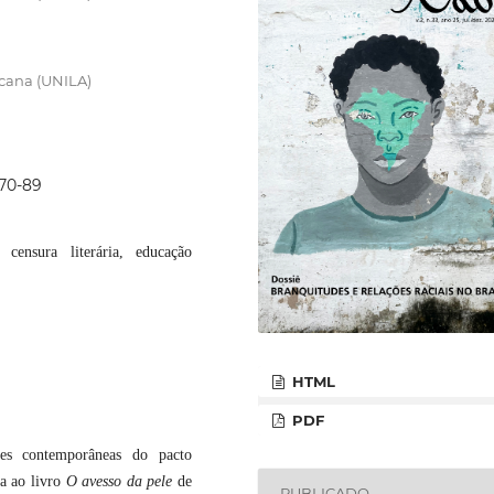
cana (UNILA)
p70-89
 censura literária, educação
HTML
PDF
ões contemporâneas do pacto
ra ao livro
O avesso da pele
de
PUBLICADO