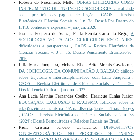
Roberta do Nascimento Mello,
OBRAS LITERÁRIAS COMO
INSTRUMENTO DE ENSINO DE SOCIOLOGIA: a realidade
social por trás das páginas de ficção
,
CAOS – Revista
Eletrônica de Ciências Sociais: v. 1 n. 24: Dossiê Por Dentro do
IFPB: conhecer e expressar – jan./jun. 2020
Josilene Pequeno de Souza, Paula Renata Cairo do Rego,
A
SOCIOLOGIA VOLTA AOS CURRÍCULOS ESCOLARES:
dificuldades e perspectivas
,
CAOS – Revista Eletrônica de
Ciências Sociais: v. 3 n. 16: Dossiê Pensamento Brasileiro/set.
2010
Lília Maria Junqueira, Mohana Ellen Brito Morais Cavalcante,
DA SOCIOLOGIA DA COMUNICAÇÃO A BALZAC: diálogo
sobre trajetória e interdisciplinaridade com Lília Junqueira
,
CAOS – Revista Eletrônica de Ciências Sociais: v. 1 n. 30:
Dossiê Teoria Crítica – jan./jun. 2023
Ana Lúcia Mathias Fernandes Coelho, Henrique Cunha Junior,
EDUCAÇÃO, EXCLUSÃO E RACISMO: reflexões sobre as
relações étnico-raciais na EJA na dissertação de Thâmara Borges
,
CAOS – Revista Eletrônica de Ciências Sociais: v. 2 n. 33
(2024): Dossiê Branquitudes e Relações Raciais no Brasil
Paula Cristina Tenorio Cavalcante,
DISPOSITIVOS
CINEMATOGRÁFICOS NO PROCESSO DE ENSINO
APRENDIZAGEM EM SOCIOLOGIA NO IFPB/JAGUARIBE: