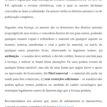
4.0, aplicada a revistas eletrônicas, com a qual os autores declaram
concordar ao fazer a submissão. Os autores retêm os direitos autorais e os de
publicação completos.
Segundo essa licença, os autores são os detentores dos direitos autorais
(copyright) de seus textos, e concedem direitos de uso para outros, podendo
qualquer usuário copiar e redistribuir o material em qualquer suporte ou
formato, remixar, transformar e criar a partir do material, ou usá-lo de
qualquer outro propósito lícito, observando os seguintes termos: (a)
atribuição
– o usuário deve atribuir o devido crédito, fornecer um link para
a licença, e indicar se foram feitas alterações. Os usos podem ocorrer de
qualquer forma razoável, mas não de uma forma que sugira haver o apoio
ou aprovação do licenciante; (b)
NãoComercial
– o material não pode ser
usado para fins comerciais; (c)
sem restrições adicionais
– os usuários não
podem aplicar termos jurídicos ou medidas de caráter tecnológico que
restrinjam legalmente outros de fazerem algo que a licença permita.
Recomendamos aos autores que, antes de submeterem os manuscritos,
acessem os termos completos da licença (
clique aqui
).