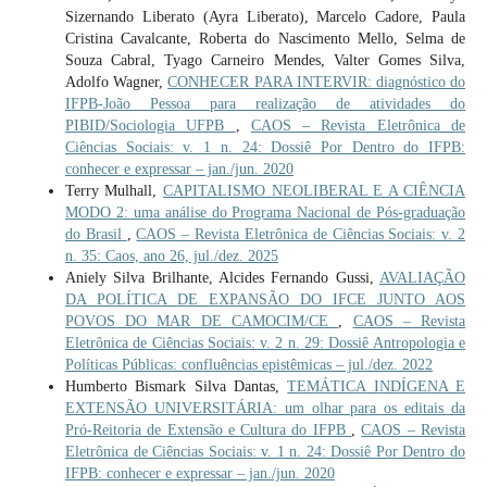
Sizernando Liberato (Ayra Liberato), Marcelo Cadore, Paula
Cristina Cavalcante, Roberta do Nascimento Mello, Selma de
Souza Cabral, Tyago Carneiro Mendes, Valter Gomes Silva,
Adolfo Wagner,
CONHECER PARA INTERVIR: diagnóstico do
IFPB-João Pessoa para realização de atividades do
PIBID/Sociologia UFPB
,
CAOS – Revista Eletrônica de
Ciências Sociais: v. 1 n. 24: Dossiê Por Dentro do IFPB:
conhecer e expressar – jan./jun. 2020
Terry Mulhall,
CAPITALISMO NEOLIBERAL E A CIÊNCIA
MODO 2: uma análise do Programa Nacional de Pós-graduação
do Brasil
,
CAOS – Revista Eletrônica de Ciências Sociais: v. 2
n. 35: Caos, ano 26, jul./dez. 2025
Aniely Silva Brilhante, Alcides Fernando Gussi,
AVALIAÇÃO
DA POLÍTICA DE EXPANSÃO DO IFCE JUNTO AOS
POVOS DO MAR DE CAMOCIM/CE
,
CAOS – Revista
Eletrônica de Ciências Sociais: v. 2 n. 29: Dossiê Antropologia e
Políticas Públicas: confluências epistêmicas – jul./dez. 2022
Humberto Bismark Silva Dantas,
TEMÁTICA INDÍGENA E
EXTENSÃO UNIVERSITÁRIA: um olhar para os editais da
Pró-Reitoria de Extensão e Cultura do IFPB
,
CAOS – Revista
Eletrônica de Ciências Sociais: v. 1 n. 24: Dossiê Por Dentro do
IFPB: conhecer e expressar – jan./jun. 2020