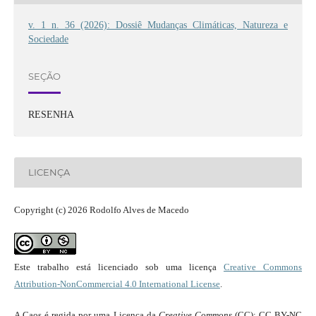
v. 1 n. 36 (2026): Dossiê Mudanças Climáticas, Natureza e
Sociedade
SEÇÃO
RESENHA
LICENÇA
Copyright (c) 2026 Rodolfo Alves de Macedo
Este trabalho está licenciado sob uma licença
Creative Commons
Attribution-NonCommercial 4.0 International License
.
A Caos é regida por uma Licença da
Creative Commons
(CC): CC BY-NC