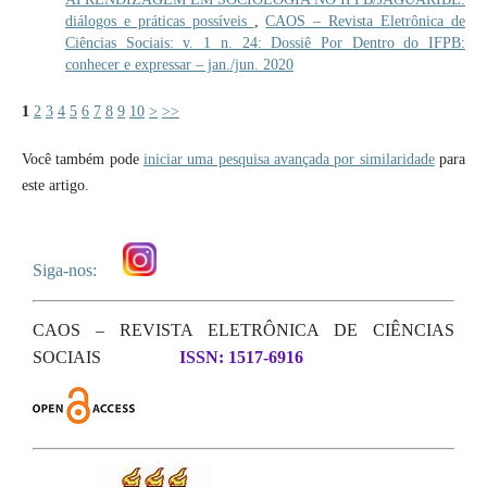
diálogos e práticas possíveis
,
CAOS – Revista Eletrônica de
Ciências Sociais: v. 1 n. 24: Dossiê Por Dentro do IFPB:
conhecer e expressar – jan./jun. 2020
1
2
3
4
5
6
7
8
9
10
>
>>
Você também pode
iniciar uma pesquisa avançada por similaridade
para
este artigo.
Siga-nos:
CAOS – REVISTA ELETRÔNICA DE CIÊNCIAS
SOCIAIS
ISSN: 1517-6916