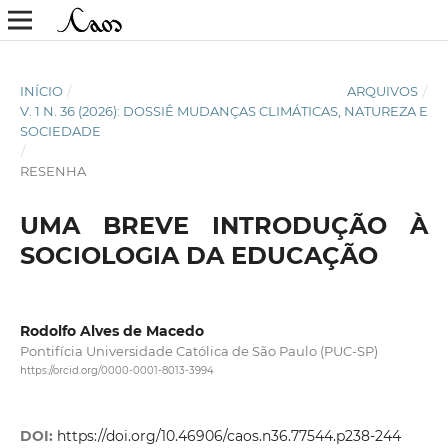
INÍCIO
/
ARQUIVOS
/
V. 1 N. 36 (2026): DOSSIÊ MUDANÇAS CLIMÁTICAS, NATUREZA E
SOCIEDADE
/
RESENHA
UMA BREVE INTRODUÇÃO À
SOCIOLOGIA DA EDUCAÇÃO
Rodolfo Alves de Macedo
Pontifícia Universidade Católica de São Paulo (PUC-SP)
https://orcid.org/0000-0001-8013-3994
DOI:
https://doi.org/10.46906/caos.n36.77544.p238-244