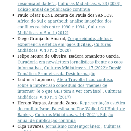
responsabilidade”:
,
Culturas Midiáticas: v. 23 (2025):
Edição anual de publicação contínua
Paulo César BONI, Renata de Paula dos SANTOS,
África do Sul e apartheid: análise imagética dos
conflitos raciais entre 1990 e 1994
,
Culturas
Midiáticas: v. 5 n. 1 (2012)
Diego Granja do Amaral,
Corporeidade, afetos e
experiência estética em jogos digitais
,
Culturas
Midiáticas: v. 13 n. 2 (2020)
Felipe Moura de Oliveira, Isadora Smaniotto Garcia,
Curadoria em newsletters jornalísticas frente ao caos
informativo
,
Culturas Midiáticas: v. 17 (2022): Dossiê
Temático: Fronteiras da Desinformação
Ludmila Lupinacci,
Até o Travolta ficou confuso:
sobre a imprecisão conceitual dos “memes de
internet” (e o que GIFs têm a ver com isso)
,
Culturas
Midiáticas: v. 10 n. 1 (2017)
Herom Vargas, Amanda Zanco,
Representação estética
do conflito Israel-Palestina no The Walled Off Hotel, de
Banksy
,
Culturas Midiáticas: v. 14 (2021): Edição
anual de publicação contínua
Olga Tavares,
Jornalismo contemporâneo:
,
Culturas