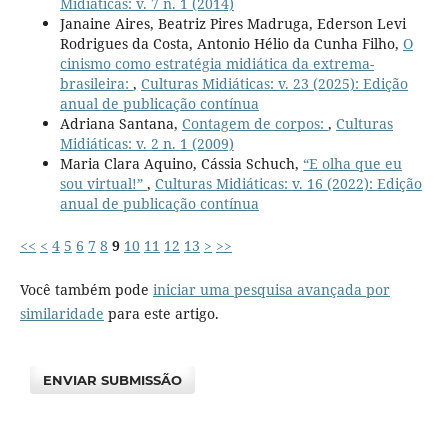
Midiáticas: v. 7 n. 1 (2014)
Janaine Aires, Beatriz Pires Madruga, Ederson Levi
Rodrigues da Costa, Antonio Hélio da Cunha Filho,
O
cinismo como estratégia midiática da extrema-
brasileira:
,
Culturas Midiáticas: v. 23 (2025): Edição
anual de publicação contínua
Adriana Santana,
Contagem de corpos:
,
Culturas
Midiáticas: v. 2 n. 1 (2009)
Maria Clara Aquino, Cássia Schuch,
“E olha que eu
sou virtual!”
,
Culturas Midiáticas: v. 16 (2022): Edição
anual de publicação contínua
<<
<
4
5
6
7
8
9
10
11
12
13
>
>>
Você também pode
iniciar uma pesquisa avançada por
similaridade
para este artigo.
ENVIAR SUBMISSÃO