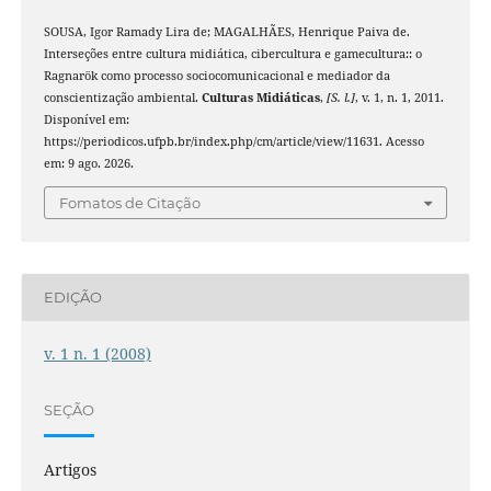
SOUSA, Igor Ramady Lira de; MAGALHÃES, Henrique Paiva de.
Interseções entre cultura midiática, cibercultura e gamecultura:: o
Ragnarök como processo sociocomunicacional e mediador da
conscientização ambiental.
Culturas Midiáticas
,
[S. l.]
, v. 1, n. 1, 2011.
Disponível em:
https://periodicos.ufpb.br/index.php/cm/article/view/11631. Acesso
em: 9 ago. 2026.
Fomatos de Citação
EDIÇÃO
v. 1 n. 1 (2008)
SEÇÃO
Artigos