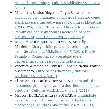
na era do streaming:
,
Culturas Midiáticas: v. 13 n. 2
(2020)
Micael dos Santos Olegário, Reges Schwaab,
A
alteridade com humanos e mais-que-humanos como
substrato para um outro narrar
,
Culturas Midiáticas:
v. 24 (2025): Dossiê Temático: Alteridades e Práticas
Comunicacionais: diferentes modos de pensar,
representar, mediar e narrar o(s) outro(s)
DEISE MONICA MEDINA SILVEIRA, Sr. Felipe
Monteiro,
Charges bilíngues acessíveis em prol da
inclusão
,
Culturas Midiáticas: v. 15 (2021): Dossiê
Temático: Comunicação, acessibilidade e
representação de pessoas com deficiência
Verônica Almeida de Oliveira, Robéria Nádia Araújo
Nascimento,
Entre os nós da rede:
,
Culturas
Midiáticas: v. 7 n. 2 (2014)
Elane ABREU, Paulo Victor SOUSA,
Um mundo de
descontos: proposições acerca dos sites de compras
coletivas
,
Culturas Midiáticas: v. 4 n. 1 (2011)
Marcos NICOLAU, Andréa POSHAR,
A visualidade
interativa do cartaz nas ambiências digitais do
ciberespaço
,
Culturas Midiáticas: v. 6 n. 1 (2013)