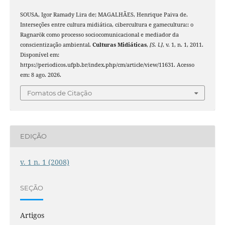
SOUSA, Igor Ramady Lira de; MAGALHÃES, Henrique Paiva de.
Interseções entre cultura midiática, cibercultura e gamecultura:: o
Ragnarök como processo sociocomunicacional e mediador da
conscientização ambiental.
Culturas Midiáticas
,
[S. l.]
, v. 1, n. 1, 2011.
Disponível em:
https://periodicos.ufpb.br/index.php/cm/article/view/11631. Acesso
em: 8 ago. 2026.
Fomatos de Citação
EDIÇÃO
v. 1 n. 1 (2008)
SEÇÃO
Artigos