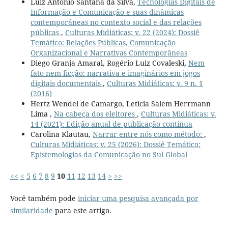
Luiz Antonio Santana da Silva,
Tecnologias Digitais de
Informação e Comunicação e suas dinâmicas
contemporâneas no contexto social e das relações
públicas
,
Culturas Midiáticas: v. 22 (2024): Dossiê
Temático: Relações Públicas, Comunicação
Organizacional e Narrativas Contemporâneas
Diego Granja Amaral, Rogério Luiz Covaleski,
Nem
fato nem ficção: narrativa e imaginários em jogos
digitais documentais
,
Culturas Midiáticas: v. 9 n. 1
(2016)
Hertz Wendel de Camargo, Letícia Salem Herrmann
Lima ,
Na cabeça dos eleitores
,
Culturas Midiáticas: v.
14 (2021): Edição anual de publicação contínua
Carolina Klautau,
Narrar entre nós como método:
,
Culturas Midiáticas: v. 25 (2026): Dossiê Temático:
Epistemologias da Comunicação no Sul Global
<<
<
5
6
7
8
9
10
11
12
13
14
>
>>
Você também pode
iniciar uma pesquisa avançada por
similaridade
para este artigo.