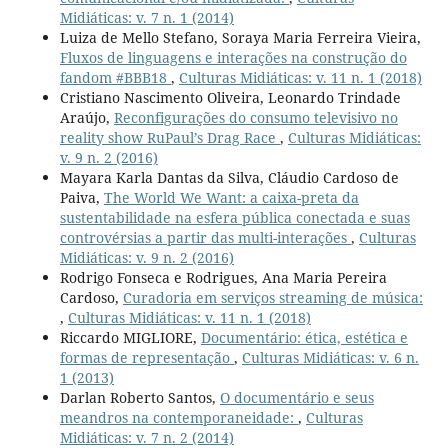
Midiáticas: v. 7 n. 1 (2014)
Luiza de Mello Stefano, Soraya Maria Ferreira Vieira,
Fluxos de linguagens e interações na construção do
fandom #BBB18
,
Culturas Midiáticas: v. 11 n. 1 (2018)
Cristiano Nascimento Oliveira, Leonardo Trindade
Araújo,
Reconfigurações do consumo televisivo no
reality show RuPaul’s Drag Race
,
Culturas Midiáticas:
v. 9 n. 2 (2016)
Mayara Karla Dantas da Silva, Cláudio Cardoso de
Paiva,
The World We Want: a caixa-preta da
sustentabilidade na esfera pública conectada e suas
controvérsias a partir das multi-interações
,
Culturas
Midiáticas: v. 9 n. 2 (2016)
Rodrigo Fonseca e Rodrigues, Ana Maria Pereira
Cardoso,
Curadoria em serviços streaming de música:
,
Culturas Midiáticas: v. 11 n. 1 (2018)
Riccardo MIGLIORE,
Documentário: ética, estética e
formas de representação
,
Culturas Midiáticas: v. 6 n.
1 (2013)
Darlan Roberto Santos,
O documentário e seus
meandros na contemporaneidade:
,
Culturas
Midiáticas: v. 7 n. 2 (2014)