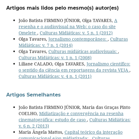
Artigos mais lidos pelo mesmo(s) autor(es)
João Batista FIRMINO JÚNIOR, Olga TAVARES,
A
resenha e o audiovisual na Web: o caso do site
Omelete
,
Culturas Midiáticas: v. 5 n. 1 (2012)
Olga Tavares,
Jornalismo contemporâneo:
,
Culturas
Midiáticas: v. 7 n. 1 (2014)
Olga Tavares,
Culturas midiáticas audiovisuais:
,
Culturas Midiáticas: v. 1 n. 1 (2008)
Liliane CALADO, Olga TAVARES,
Jornalismo científico:
o sentido da ciência em reportagens da revista VEJA
,
Culturas Midiáticas: v. 4 n. 1 (2011)
Artigos Semelhantes
João Batista FIRMINO JÚNIOR, Maria das Graças Pinto
COELHO,
Midiatização e convergência na resenha
cinematográfica: estudo de caso
,
Culturas Midiáticas:
v. 6 n. 2 (2013)
Maria Ângela Mattos,
Capital teórico da interação
comunicacional e/ou midiatizada:
,
Culturas