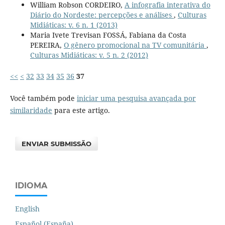
William Robson CORDEIRO,
A infografia interativa do
Diário do Nordeste: percepções e análises
,
Culturas
Midiáticas: v. 6 n. 1 (2013)
Maria Ivete Trevisan FOSSÁ, Fabiana da Costa
PEREIRA,
O gênero promocional na TV comunitária
,
Culturas Midiáticas: v. 5 n. 2 (2012)
<<
<
32
33
34
35
36
37
Você também pode
iniciar uma pesquisa avançada por
similaridade
para este artigo.
ENVIAR SUBMISSÃO
IDIOMA
English
Español (España)