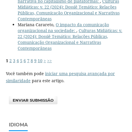
narrativa no capitalismo de plataformas:
,
Culturas
Midiáticas: v. 22 (2024): Dossiê Temático: Relações
Públicas, Comunicação Organizacional e Narrativas
Contemporâneas
Mariana Carareto,
O impacto da comunicação
organizacional na sociedade:
,
Culturas Midiáticas: v.
22 (2024): Dossiê Temático: Relações Públicas,
Comunicação Organizacional e Narrativas
Contemporâneas
1
2
3
4
5
6
7
8
9
10
>
>>
Você também pode
iniciar uma pesquisa avançada por
similaridade
para este artigo.
ENVIAR SUBMISSÃO
IDIOMA