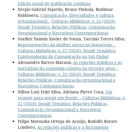
Edição anual de publicação contínua
Sérgio Gabriel Fajardo, Bruno Vinhola, Rudimar
Baldissera,
Comunicação, diversidades e cultura
organizacional:
,
Culturas Midiáticas: v. 22 (2024):
Dossiê Temático: Relações Públicas, Comunicação
Organizacional e Narrativas Contemporâneas
Suellen Yasmin Xavier de Souza, Tarcisio Torres Silva,
Representações da mulher negra no Instagram:
,
Culturas Midiáticas: v. 25 (2026): Dossiê Temático:
Epistemologias da Comunicação no Sul Global
Alessandra Barros Marassi,
As relações públicas e as
narrativas da economia criativa no terceiro setor
,
Culturas Midiáticas: v. 22 (2024): Dossiê Temático:
Relações Públicas, Comunicação Organizacional e
Narrativas Contemporâneas
Nílton Luiz Feijó Silva, Adriana Pierre Coca,
Um
resgate para seguir em frente:
,
Culturas Midiáticas: v.
22 (2024): Dossiê Temático: Relações Públicas,
Comunicação Organizacional e Narrativas
Contemporâneas
Felipe Matsuoka Ortega de Araújo, Rodolfo Rorato
Londero,
As relações públicas e a ferramenta