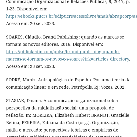
Comunicação Organizacional e Relações Públicas, 9, 2017, p.
1-23. Disponível em:
https://ebooks.pucrs.br/edipucrs/acessolivre/anais/abrapcorp/a
Acesso em: 20 set. 2023.
SOARES, Cláudio. Brand Publishing: quando as marcas se
tornam os novos editores. 2016. Disponível em:
https://pt.linkedin.com/pulse/brand-publishing-quando-
marcas-se-tornam-os-novos-c-s-soares?trk=articles_directory
.
Acesso em: 23 set. 2023.
SODRÉ, Muniz. Antropológica do Espelho. Por uma teoria da
comunicação linear e em rede. Petrópolis, RJ: Vozes, 2002.
STASIAK, Daiana. A comunicação organizacional sob a
perspectiva da midiatização social: uma proposta de
reflexão. In: MOREIRA, Elizabeth Huber; BRANDT, Grazielle
Betina; PEREIRA, Fabiana da Costa (org.). Organização,
mídia e mercado: perspectivas teóricas e empíricas de