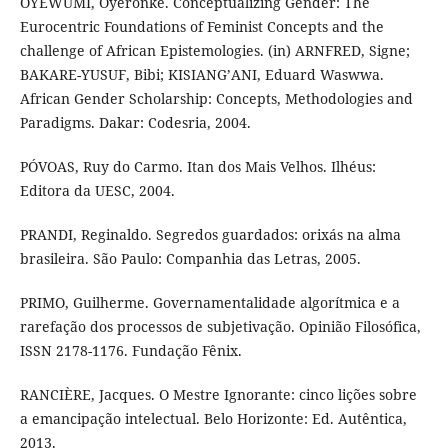
OYĚWÙMÍ, Oyèrónké. Conceptualizing Gender: The
Eurocentric Foundations of Feminist Concepts and the
challenge of African Epistemologies. (in) ARNFRED, Signe;
BAKARE-YUSUF, Bibi; KISIANG’ANI, Eduard Waswwa.
African Gender Scholarship: Concepts, Methodologies and
Paradigms. Dakar: Codesria, 2004.
PÓVOAS, Ruy do Carmo. Itan dos Mais Velhos. Ilhéus:
Editora da UESC, 2004.
PRANDI, Reginaldo. Segredos guardados: orixás na alma
brasileira. São Paulo: Companhia das Letras, 2005.
PRIMO, Guilherme. Governamentalidade algorítmica e a
rarefação dos processos de subjetivação. Opinião Filosófica,
ISSN 2178-1176. Fundação Fênix.
RANCIÈRE, Jacques. O Mestre Ignorante: cinco lições sobre
a emancipação intelectual. Belo Horizonte: Ed. Autêntica,
2013.