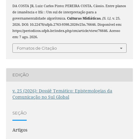
DA COSTA JR, Luiz Carlos Pinto; PEREIRA COSTA, Cássio. Entre planos
de imanência e Ifá: : Um sul de interpretação para a
governamentalidade algorítmica.
Culturas Midiáticas
,
[S. l.]
, v. 25,
2026. DOI: 10.22478/ufpb.2763-9398.2026v25n.76646. Disponível em:
https://periodicos.ufpb.br/index.php/cm/article/view/76646. Acesso
em: 7 ago. 2026.
Fomatos de Citação
EDIÇÃO
v. 25 (2026): Dossiê Temático: Epistemologias da
Comunicação no Sul Global
SEÇÃO
Artigos