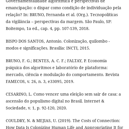
Governamentalidade algorítmica e perspectivas de
emancipação: o díspar como condição de individuação pela
relação? In: BRUNO, Fernanda et al. (Org.). Tecnopolíticas
da vigilância – perspectivas da margem. São Paulo, SP:
Boitempo, 1a ed., cap. 4, pp. 107-139, 2018.
BISPO DOS SANTOS, Antonio. Colonização, quilombo -
modos e significações. Brasília: INCTI, 2015.
BRUNO, F. G.; BENTES, A. C. F.; FALTAY, P. Economia
psíquica dos algoritmos e laboratório de plataforma:
mercado, ciência e modulação do comportamento. Revista
FAMECOS, v. 26, n. 3, e33095, 2019.
CESARINO, L. Como vencer uma eleição sem sair de casa: a
ascensão do populismo digital no Brasil. Internet &
Sociedade, v. 1, p. 92-120, 2020.
COULDRY, N. & MEJIAS, U. (2019). The Costs of Connection:
How Data Is Colonizing Human Life and Appropriating It for