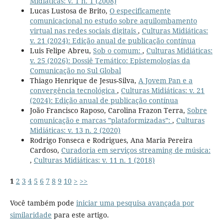
Midiáticas: v. 1 n. 1 (2008)
Lucas Lustosa de Brito,
O especificamente
comunicacional no estudo sobre aquilombamento
virtual nas redes sociais digitais
,
Culturas Midiáticas:
v. 21 (2024): Edição anual de publicação contínua
Luis Felipe Abreu,
Sob o comum:
,
Culturas Midiáticas:
v. 25 (2026): Dossiê Temático: Epistemologias da
Comunicação no Sul Global
Thiago Henrique de Jesus-Silva,
A Jovem Pan e a
convergência tecnológica
,
Culturas Midiáticas: v. 21
(2024): Edição anual de publicação contínua
João Francisco Raposo, Carolina Frazon Terra,
Sobre
comunicação e marcas ”plataformizadas”:
,
Culturas
Midiáticas: v. 13 n. 2 (2020)
Rodrigo Fonseca e Rodrigues, Ana Maria Pereira
Cardoso,
Curadoria em serviços streaming de música:
,
Culturas Midiáticas: v. 11 n. 1 (2018)
1
2
3
4
5
6
7
8
9
10
>
>>
Você também pode
iniciar uma pesquisa avançada por
similaridade
para este artigo.